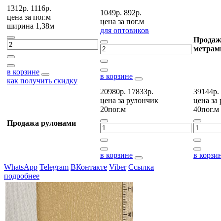
1312р.
1116р.
1049р.
892р.
цена за
пог.м
цена за
пог.м
ширина 1,38м
для оптовиков
Продаж
метрам
в корзине
в корзине
как получить скидку
20980р.
17833р.
39144р.
цена за
рулончик
цена за
20пог.м
40пог.м
Продажа рулонами
в корзине
в корзи
WhatsApp
Telegram
ВКонтакте
Viber
Ссылка
подробнее