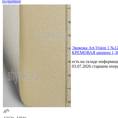
подробнее
Экокожа Art-Vision 1 №1
КРЕМОВАЯ ширина 1,38
есть на складе
информаци
03.07.2026 старшим опе
%
-9