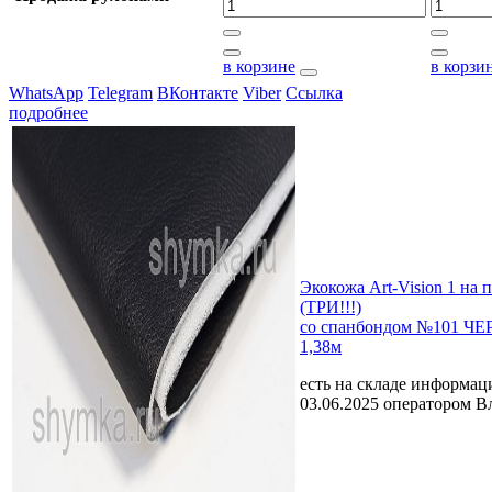
в корзине
в корзи
WhatsApp
Telegram
ВКонтакте
Viber
Ссылка
подробнее
Экокожа Art-Vision 1 на
(ТРИ!!!)
со спанбондом №101 Ч
1,38м
есть на складе
информаци
03.06.2025 оператором В