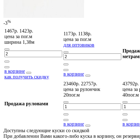
%
-3
1467р.
1423р.
1173р.
1138р.
цена за
пог.м
цена за
пог.м
ширина 1,38м
для оптовиков
Продаж
метрам
в корзине
в корзине
как получить скидку
23460р.
22757р.
43792р.
цена за
рулончик
цена за
20пог.м
40пог.м
Продажа рулонами
в корзине
в корзи
Доступны следующие куски со скидкой
При добавлении Вами какого-либо куска в корзину, он резерви