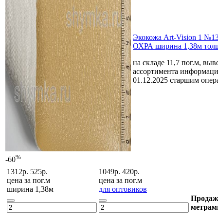
Экокожа Art-Vision 1 №1
ОХРА ширина 1,38м тол
на складе 11,7 пог.м, вы
ассортимента
информаци
01.12.2025 старшим опе
%
-60
1312р.
525р.
1049р.
420р.
цена за
пог.м
цена за
пог.м
ширина 1,38м
для оптовиков
Продаж
метрам