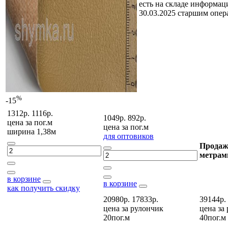
есть на складе
информаци
30.03.2025 старшим опе
%
-15
1312р.
1116р.
1049р.
892р.
цена за
пог.м
цена за
пог.м
ширина 1,38м
для оптовиков
Продаж
метрам
в корзине
в корзине
как получить скидку
20980р.
17833р.
39144р.
цена за
рулончик
цена за
20пог.м
40пог.м