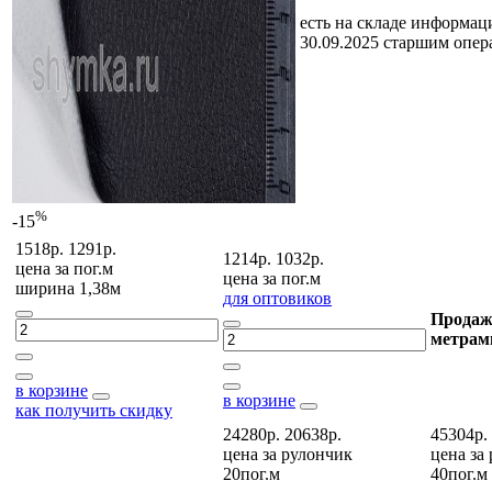
есть на складе
информаци
30.09.2025 старшим опе
%
-15
1518р.
1291р.
1214р.
1032р.
цена за
пог.м
цена за
пог.м
ширина 1,38м
для оптовиков
Продаж
метрам
в корзине
в корзине
как получить скидку
24280р.
20638р.
45304р.
цена за
рулончик
цена за
20пог.м
40пог.м