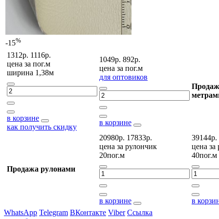
%
-15
1312р.
1116р.
1049р.
892р.
цена за
пог.м
цена за
пог.м
ширина 1,38м
для оптовиков
Продаж
метрам
в корзине
в корзине
как получить скидку
20980р.
17833р.
39144р.
цена за
рулончик
цена за
20пог.м
40пог.м
Продажа рулонами
в корзине
в корзи
WhatsApp
Telegram
ВКонтакте
Viber
Ссылка