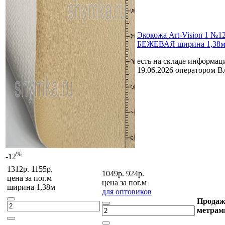
Экокожа Art-Vision 1 №1
БЕЖЕВАЯ ширина 1,38м
есть на складе
информаци
19.06.2026 оператором В
%
-12
1312р.
1155р.
1049р.
924р.
цена за
пог.м
цена за
пог.м
ширина 1,38м
для оптовиков
Продаж
метрам