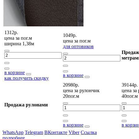
1312р.
1049р.
цена за
пог.м
цена за
пог.м
ширина 1,38м
для оптовиков
Продаж
метрам
в корзине
в корзине
как получить скидку
20980р.
39144р.
цена за
рулончик
цена за
20пог.м
40пог.м
Продажа рулонами
в корзине
в корзи
WhatsApp
Telegram
ВКонтакте
Viber
Ссылка
подробнее