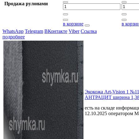
Продажа рулонами
в корзине
в корзи
WhatsApp
Telegram
ВКонтакте
Viber
Ссылка
подробнее
Экокожа Art-Vision 1 №1
АНТРАЦИТ ширина 1,38
есть на складе
информаци
12.10.2025 оператором 