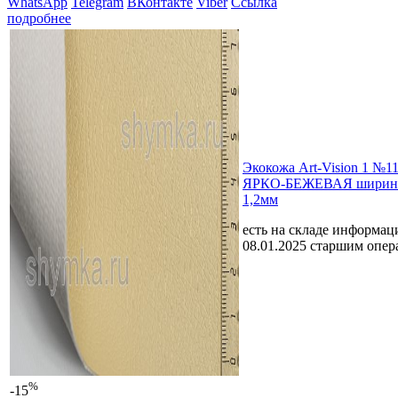
WhatsApp
Telegram
ВКонтакте
Viber
Ссылка
подробнее
Экокожа Art-Vision 1 №1
ЯРКО-БЕЖЕВАЯ ширина 
1,2мм
есть на складе
информаци
08.01.2025 старшим опе
%
-15