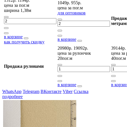
1312р.
1194р.
1049р.
955р.
цена за
пог.м
цена за
пог.м
ширина 1,38м
для оптовиков
Продаж
метрам
в корзине
в корзине
как получить скидку
20980р.
19092р.
39144р.
цена за
рулончик
цена за
20пог.м
40пог.м
Продажа рулонами
в корзине
в корзи
WhatsApp
Telegram
ВКонтакте
Viber
Ссылка
подробнее