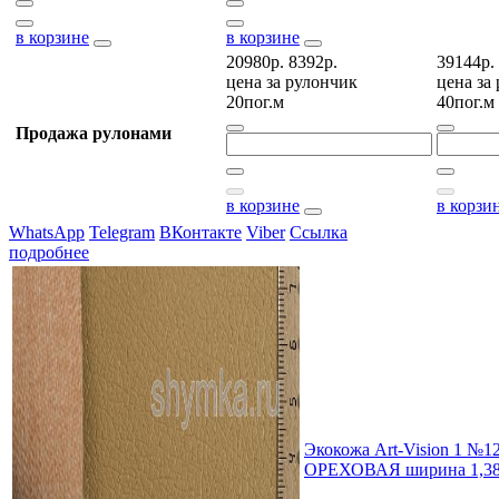
в корзине
в корзине
20980р.
8392р.
39144р.
цена за
рулончик
цена за
20пог.м
40пог.м
Продажа рулонами
в корзине
в корзи
WhatsApp
Telegram
ВКонтакте
Viber
Ссылка
подробнее
Экокожа Art-Vision 1 №1
ОРЕХОВАЯ ширина 1,38