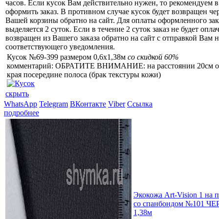
часов. Если кусок Вам действительно нужен, то рекомендуем в
оформить заказ. В противном случае кусок будет возвращен чер
Вашей корзины обратно на сайт. Для оплаты оформленного зак
выделяется 2 суток. Если в течение 2 суток заказ не будет оплач
возвращен из Вашего заказа обратно на сайт с отправкой Вам н
соответствующего уведомления.
Кусок №69-399 размером 0,6x1,38м
со скидкой 60%
комментарий: ОБРАТИТЕ ВНИМАНИЕ: на расстоянии 20см о
края посередине полоса (брак текстуры кожи)
скрыть
WhatsApp
Telegram
ВКонтакте
Viber
Ссылка
подробнее
Экокожа Art-Vision 1 на
со спанбондом №101 Ч
1,38м