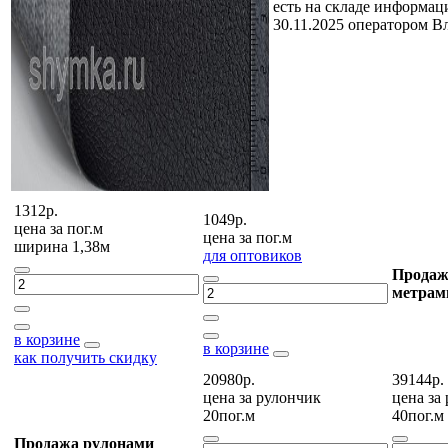
есть на складе
информаци
30.11.2025 оператором В
1312р.
1049р.
цена за
пог.м
цена за
пог.м
ширина 1,38м
для оптовиков
Продаж
метрам
в корзине
в корзине
как получить скидку
20980р.
39144р.
цена за
рулончик
цена за
20пог.м
40пог.м
Продажа рулонами