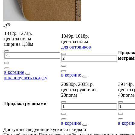
%
-3
1312р.
1273р.
1049р.
1018р.
цена за
пог.м
цена за
пог.м
ширина 1,38м
для оптовиков
Продаж
метрам
в корзине
в корзине
как получить скидку
20980р.
20351р.
39144р.
цена за
рулончик
цена за
20пог.м
40пог.м
Продажа рулонами
в корзине
в корзи
Доступны следующие куски со скидкой
При добавлении Вами какого-либо куска в корзину, он резерви