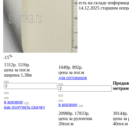
есть на складе
информаци
14.12.2025 старшим опе
%
-15
1312р.
1116р.
1049р.
892р.
цена за
пог.м
цена за
пог.м
ширина 1,38м
для оптовиков
Продаж
метрам
в корзине
в корзине
как получить скидку
20980р.
17833р.
39144р.
цена за
рулончик
цена за
20пог.м
40пог.м