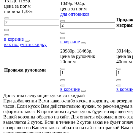
1312р.
1155р.
1049р.
924р.
цена за
пог.м
цена за
пог.м
ширина 1,38м
для оптовиков
Продаж
метрам
в корзине
в корзине
как получить скидку
20980р.
18463р.
39144р.
цена за
рулончик
цена за
20пог.м
40пог.м
Продажа рулонами
в корзине
в корзи
Доступны следующие куски со скидкой
При добавлении Вами какого-либо куска в корзину, он резерви
часов. Если кусок Вам действительно нужен, то рекомендуем в
оформить заказ. В противном случае кусок будет возвращен чер
Вашей корзины обратно на сайт. Для оплаты оформленного зак
выделяется 2 суток. Если в течение 2 суток заказ не будет оплач
возвращен из Вашего заказа обратно на сайт с отправкой Вам н
соответствующего уведомления.