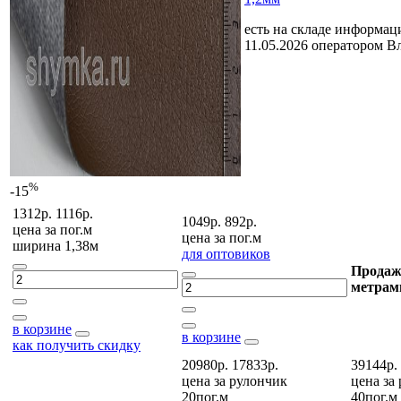
есть на складе
информаци
11.05.2026 оператором В
%
-15
1312р.
1116р.
1049р.
892р.
цена за
пог.м
цена за
пог.м
ширина 1,38м
для оптовиков
Продаж
метрам
в корзине
в корзине
как получить скидку
20980р.
17833р.
39144р.
цена за
рулончик
цена за
20пог.м
40пог.м