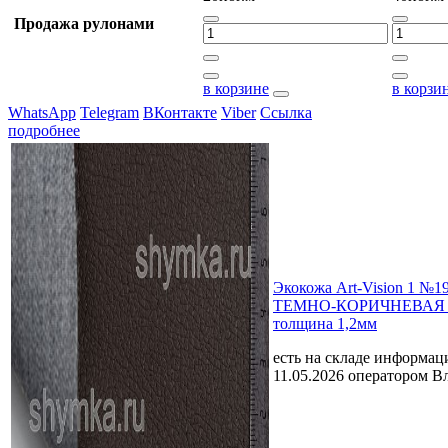
Продажа рулонами
в корзине
в корзи
WhatsApp
Telegram
ВКонтакте
Viber
Ссылка
подробнее
Экокожа Art-Vision 1 №1
ТЕМНО-КОРИЧНЕВАЯ ш
толщина 1,2мм
есть на складе
информаци
11.05.2026 оператором В