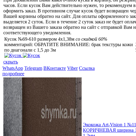
часов. Если кусок Вам действительно нужен, то рекомендуем в
оформить заказ. В противном случае кусок будет возвращен чер
Вашей корзины обратно на сайт. Для оплаты оформленного зак
выделяется 2 суток. Если в течение 2 суток заказ не будет оплач
возвращен из Вашего заказа обратно на сайт с отправкой Вам н
соответствующего уведомления.
Кусок №69-610 размером 4x1,38м
со скидкой 60%
комментарий: ОБРАТИТЕ ВНИМАНИЕ: брак текстуры кожи
по диагонали с 1,5 до 3м
скрыть
WhatsApp
Telegram
ВКонтакте
Viber
Ссылка
подробнее
Экокожа Art-Vision 1 №1
КОРИЧНЕВАЯ ширина 1
1,2мм