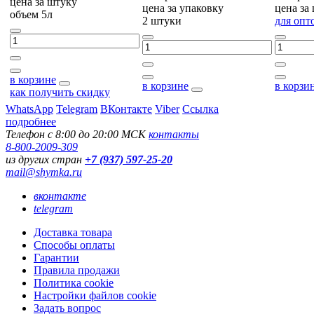
цена за
штуку
цена за
упаковку
цена за
объем 5л
2 штуки
для опт
в корзине
в корзине
в корзи
как получить скидку
WhatsApp
Telegram
ВКонтакте
Viber
Ссылка
подробнее
Телефон с 8:00 до 20:00 МСК
контакты
8-800-2009-309
из других стран
+7 (937) 597-25-20
mail@shymka.ru
вконтакте
telegram
Доставка товара
Способы оплаты
Гарантии
Правила продажи
Политика cookie
Настройки файлов cookie
Задать вопрос