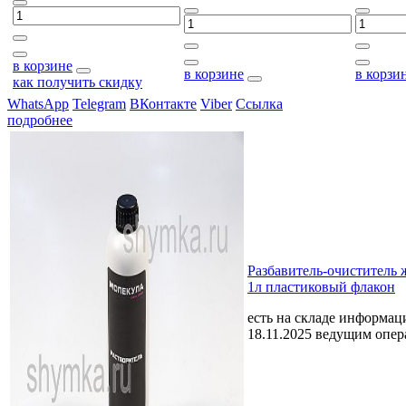
в корзине
в корзине
в корзи
как получить скидку
WhatsApp
Telegram
ВКонтакте
Viber
Ссылка
подробнее
Разбавитель-очиститель
1л пластиковый флакон
есть на складе
информаци
18.11.2025 ведущим опе