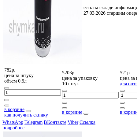
есть на складе
информаци
27.03.2026 старшим опе
782р.
5203р.
521р.
цена за
штуку
цена за
упаковку
цена за
объем 0,5л
10 штук
для опт
в корзине
в корзине
в корзи
как получить скидку
WhatsApp
Telegram
ВКонтакте
Viber
Ссылка
подробнее