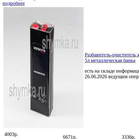
подробнее
Разбавитель-очиститель
5л металлическая банка
есть на складе
информаци
26.06.2026 ведущим опе
4003р.
6671р.
3336р.