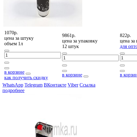
1070р.
9861р.
822р.
цена за
штуку
цена за
упаковку
цена за
объем 1л
12 штук
для опт
в корзине
в корзине
в корзи
как получить скидку
WhatsApp
Telegram
ВКонтакте
Viber
Ссылка
подробнее