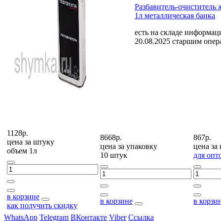
Разбавитель-очиститель
1л металлическая банка
есть на складе
информаци
20.08.2025 старшим опе
1128р.
8668р.
867р.
цена за
штуку
цена за
упаковку
цена за
объем 1л
10 штук
для опт
в корзине
в корзине
в корзи
как получить скидку
WhatsApp
Telegram
ВКонтакте
Viber
Ссылка