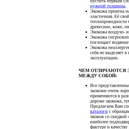
пустить первым с
нужной толщины
.
Экокожа приятна на
эластичная. Её сво
теплопроводности 
древесине, коже, он
Экокожа воздухо- 
Экокожа гигроскопи
поглощает водяные
Экокожа неаллерген
себя не выделяет в
эксплуатации.
ЧЕМ ОТЛИЧАЮТСЯ 
МЕЖДУ СОБОЙ:
Все представленны
экокожи очень хоро
применяются в раз
дороже экокожа, те
Предлагаем Вам сп
каталоги
с образца
экокож со скидкой 
наиболее подходящ
фактуре и качеству