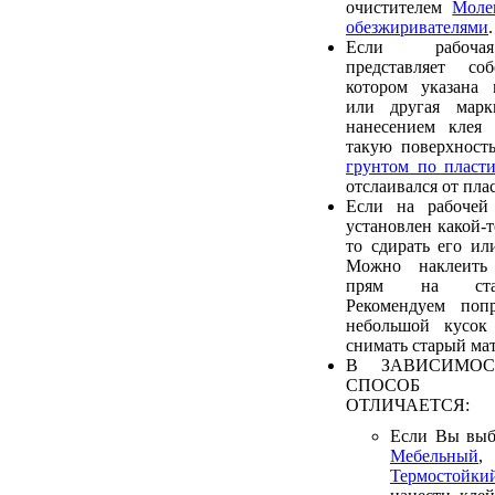
очистителем
Моле
обезжиривателями
.
Если рабочая
представляет со
котором указана 
или другая марк
нанесением клея 
такую поверхност
грунтом по пласти
отслаивался от пла
Если на рабочей
установлен какой-т
то сдирать его ил
Можно наклеить
прям на стар
Рекомендуем попр
небольшой кусок
снимать старый мат
В ЗАВИСИМОС
СПОСОБ 
ОТЛИЧАЕТСЯ:
Если Вы выб
Мебельный
Термостойки