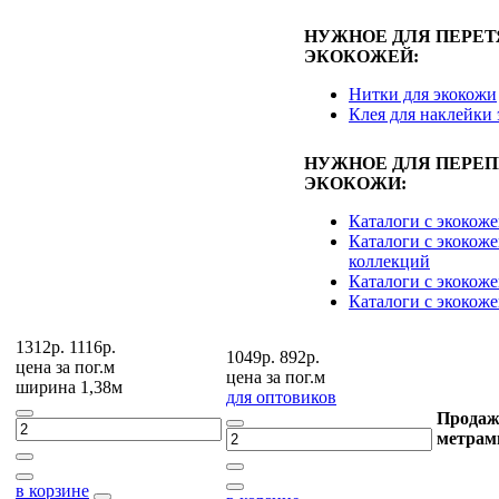
НУЖНОЕ ДЛЯ ПЕРЕ
ЭКОКОЖЕЙ:
Нитки для экокожи
Клея для наклейки
НУЖНОЕ ДЛЯ ПЕРЕ
ЭКОКОЖИ:
Каталоги с экокож
Каталоги с экокоже
коллекций
Каталоги с экокож
Каталоги с экокож
1312р.
1116р.
1049р.
892р.
цена за
пог.м
цена за
пог.м
ширина 1,38м
для оптовиков
Продаж
метрам
в корзине