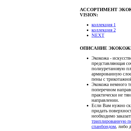
АССОРТИМЕНТ ЭКОК
VISION:
коллекция 1
коллекция 2
NEXT
ОПИСАНИЕ ЭКОКОЖ
Экокожа - искусств
представляющая со
полиуретановую пл
армированную сло
пены с трикотажно
Экокожа немного т
поперечном направ
практически не тян
направлении.
Если Вам нужно ск
придать поверхност
необходимо заказат
триплированную п
спанбондом
, либо