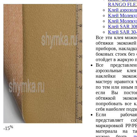
RANGO FLE
Клей аэрозо
Клей Молеку
Клей Молеку
Клей SAR 30
Клей SAR 30
Все эти клея можн
обтяжки экокожей
приборов, накладк
боковых стоек без 
отойдет в жаркую п
Все представл
аэрозольные кле
наклейки экоко
мастеру нравится 
по тем или иным п
если Вы постоя
обтяжкой экокож
попробовать все к
себя наиболее под
Если рабочая
представляет с
маркировкой PP/PE
%
-15
материала на та
нужно брать
п