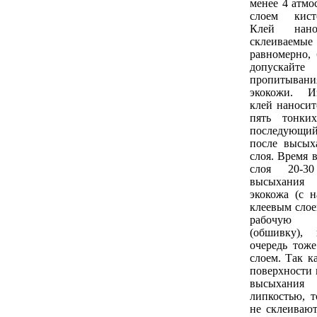
менее 4 атмо
слоем кист
Клей нан
склеиваем
равномерно, 
допуска
пропитыван
экокожи. И
клей наносит
пять тонки
последующи
после высых
слоя. Время 
слоя 20-3
высыхания 
экокожа (с 
клеевым слое
рабочую
(обшивку),
очередь тож
слоем. Так к
поверхности 
высыхани
липкостью, т
не склеиваю