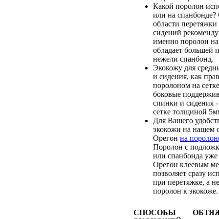
Какой поролон испо
или на спанбонде?
области перетяжки
сидений рекоменду
именно поролон на 
обладает большей 
нежели спанбонд.
Экокожу для средн
и сидения, как пра
поролоном на сетк
боковые поддержи
спинки и сидения 
сетке толщиной 5м
Для Вашего удобств
экокожи на нашем с
Орегон
на поролон
Поролон с подложк
или спанбонда уже 
Орегон клеевым ме
позволяет сразу ис
при перетяжке, а н
поролон к экокоже.
СПОСОБЫ ОБТЯ