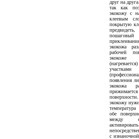
друг на друга
так как поз
экокожу с н
клеевым сл
покрытую кл
предвидеть
пошагов
приклеивания
экокожа ра
рабочей по
экокоже 
(нагревает
участками
(профессион
появления ли
экокожа ра
прижимае
поверхнос
экокожу нужн
температура
обе поверхн
между с
активироват
непосредстве
с изнаночной