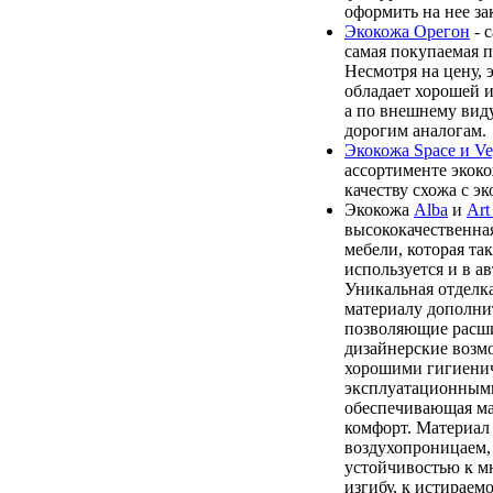
оформить на нее зак
Экокожа Орегон
- 
самая покупаемая п
Несмотря на цену, 
обладает хорошей 
а по внешнему виду
дорогим аналогам.
Экокожа Space и Ve
ассортименте экоко
качеству схожа с э
Экокожа
Alba
и
Art
высококачественная
мебели, которая та
используется и в а
Уникальная отделк
материалу дополни
позволяющие расши
дизайнерские возм
хорошими гигиени
эксплуатационными
обеспечивающая м
комфорт. Материал 
воздухопроницаем,
устойчивостью к м
изгибу, к истираем