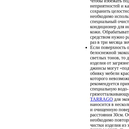
Чтобы избежать п
неприятностей и к
сохранить целостно
необходимо исполь
специальный очист
кондиционер для и
кожи. Обрабатыват
средством нужно ра
раз в три месяца зи
Если поверхность 
белоснежной экоко
светлых тонов, то 
изделия от загрязн
джинсы могут «по
обивку мебели крас
которого невозмож
рекомендуется при
специальную водо-
грязеотталкиваю
TARRAGO
для эко
наносится в нескол
и очищенную повер
расстояния 30см. О
необходимо повтор
чистки изделия из 