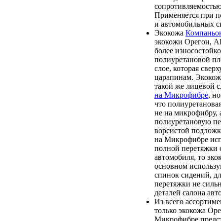
сопротивляемостью
Применяется при п
и автомобильных с
Экокожа
Компаньо
экокожи Орегон, Alb
более износостойк
полиуретановой пл
слое, которая свер
царапинам. Экокож
такой же лицевой с
на Микрофибре
, н
что полиуретановая
не на микрофибру, 
полиуретановую пе
ворсистой подложк
на Микрофибре исп
полной перетяжки 
автомобиля, то эк
основном использу
спинок сидений, д
перетяжки не силь
деталей салона авт
Из всего ассортиме
только экокожа Оре
Микрофибре предст