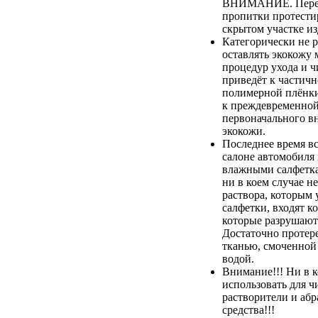
ВНИМАНИЕ. Перед
пропитки протестир
скрытом участке из
Категорически не 
оставлять экокожу 
процедур ухода и ч
приведёт к частич
полимерной плёнки,
к преждевременной
первоначального в
экокожи.
Последнее время вс
салоне автомобиля
влажными салфетка
ни в коем случае не
раствора, которым
салфетки, входят к
которые разрушают
Достаточно протер
тканью, смоченной
водой.
Внимание!!! Ни в к
использовать для ч
растворители и аб
средства!!!