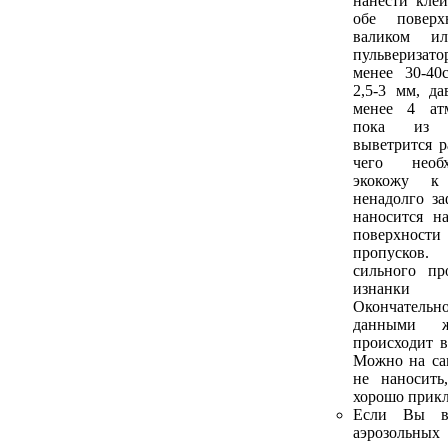
нанести кле
обе поверх
валиком и
пульверизато
менее 30-40
2,5-3 мм, да
менее 4 атм
пока из 
выветрится р
чего необ
экокожу к
ненадолго за
наносится н
поверхности
пропусков.
сильного пр
изнанк
Окончатель
данными ж
происходит в
Можно на са
не наносить
хорошо прикл
Если Вы в
аэрозольны