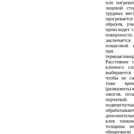
или нагрева
лицевой ст
трудных мес
прогревает
образом, уча
происходит с
поверхно
заключае
пошаговой 
при 
термоактив
Расстояние 
клеевого сл
выбираются
чтобы не с
тоже врем
(разжижить) 
ожогов, пол
перчатк
подвергнуты
обрабаты
дополнитель
клея тонки
толщины не
обнаружили