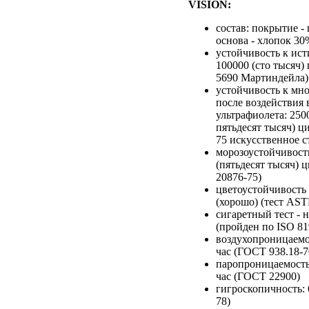
VISION:
состав: покрытие -
основа - хлопок 30
устойчивость к ист
100000 (сто тысяч)
5690 Мартиндейла)
устойчивость к мн
после воздействия 
ультрафиолета: 250
пятьдесят тысяч) ц
75 искусственное с
морозоустойчивость
(пятьдесят тысяч) 
20876-75)
цветоустойчивость 
(хорошо) (тест AS
сигаретный тест - 
(пройден по ISO 81
воздухопроницаемос
час (ГОСТ 938.18-7
паропроницаемость:
час (ГОСТ 22900)
гигроскопичность:
78)