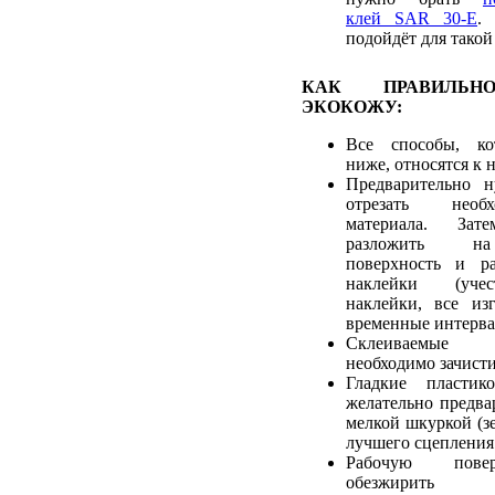
клей SAR 30-E
.
подойдёт для такой
КАК ПРАВИЛЬН
ЭКОКОЖУ:
Все способы, ко
ниже, относятся к 
Предварительно 
отрезать необ
материала. Зат
разложить на
поверхность и ра
наклейки (учес
наклейки, все из
временные интерва
Склеиваемые
необходимо зачист
Гладкие пластик
желательно предва
мелкой шкуркой (зе
лучшего сцепления 
Рабочую пове
обезжирить р