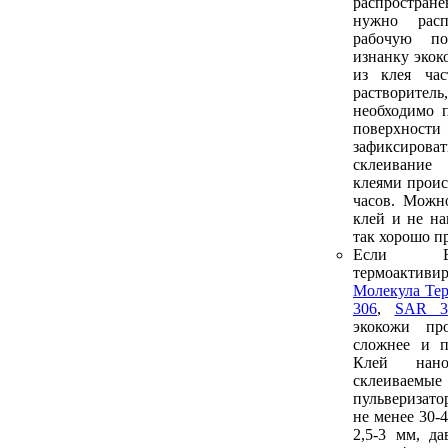
распростран
нужно рас
рабочую по
изнанку экок
из клея час
растворите
необходимо 
поверхнос
зафиксирова
склеивани
клеями проис
часов. Можн
клей и не на
так хорошо п
Если В
термоакти
Молекула Те
306
,
SAR 3
экокожи пр
сложнее и 
Клей нан
склеиваемые
пульверизат
не менее 30-
2,5-3 мм, да