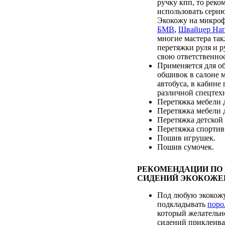
ручку кпп, то реко
использовать сери
Экокожу на микро
БМВ
,
Швайцер На
многие мастера та
перетяжки руля и р
свою ответственнос
Применяется для о
обшивок в салоне 
автобуса, в кабине
различной спецтех
Перетяжка мебели д
Перетяжка мебели 
Перетяжка детской
Перетяжка спортив
Пошив игрушек.
Пошив сумочек.
РЕКОМЕНДАЦИИ ПО
СИДЕНИЙ ЭКОКОЖЕ
Под любую экокож
подкладывать
поро
который желательн
сидений приклеиват