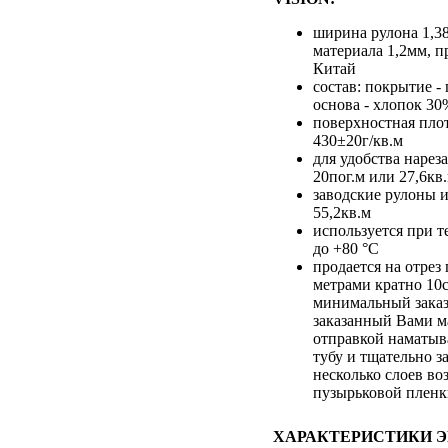
ширина рулона 1,3
материала 1,2мм, п
Китай
состав: покрытие -
основа - хлопок 30
поверхностная пло
430±20г/кв.м
для удобства нарез
20пог.м или 27,6кв
заводские рулоны и
55,2кв.м
используется при т
до +80 °С
продается на отре
метрами кратно 10
минимальный заказ
заказанный Вами м
отправкой наматыв
тубу и тщательно з
несколько слоев во
пузырьковой плен
ХАРАКТЕРИСТИКИ Э