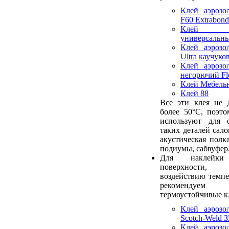
Клей аэрозо
F60 Extrabond
Клей а
универсальны
Клей аэрозо
Ultra каучук
Клей аэрозо
негорючий Fl
Клей Мебель
Клей 88
Все эти клея не 
более 50°С, поэт
используют для 
таких деталей сало
акустическая полк
подиумы, сабвуфер
Для наклейк
поверхности, 
воздействию темп
рекомендуем 
термоустойчивые к
Клей аэрозо
Scotch-Weld З
Клей аэрозо