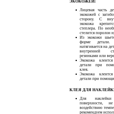
ЭКОКОЖЕЙ:
Лицевая часть де
экокожей с загиб
сторону. С вну
экокожа крепи
степлера. По необ
стелится поролон 
Из экокожи шьетс
форме детали.
натягивается на дет
внутренней с
резинками или вер
Экокожа клеится
детали при помо
клея.
Экокожа клеится
детали при помощи
КЛЕЯ ДЛЯ НАКЛЕЙК
Для наклейк
поверхности, не
воздействию темп
рекомендуем исполь