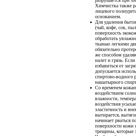
разрушается при хи
Химчистка также р
лицевого полиурета
основанием.
Для удаления быто
(чай, кофе, сок, пыл
поверхность экоко
обработать увлажн
тканью легкими дв
обязательно протер
же способом удаля
налет и грязь. Если
избавиться от загря
допускается испол
спиртово-водного 
нашатырного спирт
Со временем кожан
воздействием солн
влажности, темпер
воздействия усыхае
эластичность и вн
вытирается, вытяги
начинает рваться п
поверхности кожи 
трещины, которые 