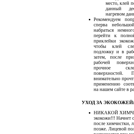
место, клей 
данный де
нагревом дан
Рекомендуем попр
сперва небольшо
набраться немног
перейти к полно
приклейки экокож
чтобы клей сле
подложку и в раб
затем, после пр
рабочей поверхн
прочное скл
поверхностей. 
внимательно прочт
применению соотв
на нашем сайте в р
УХОД ЗА ЭКОКОЖЕЙ
НИКАКОЙ ХИМЧИ
экокожи!!! Начнет 
после химчистки, 
позже. Лицевой по