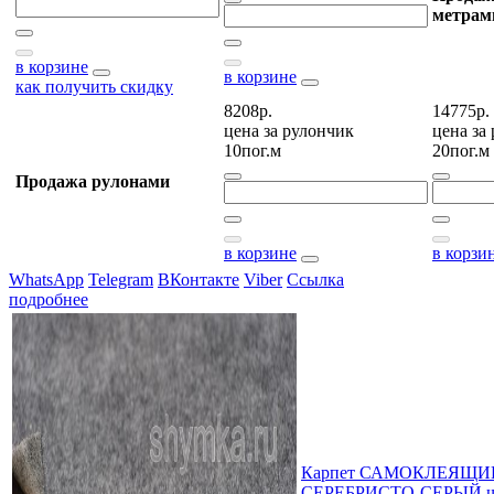
метрам
в корзине
в корзине
как получить скидку
8208р.
14775р.
цена за
рулончик
цена за
10пог.м
20пог.м
Продажа рулонами
в корзине
в корзи
WhatsApp
Telegram
ВКонтакте
Viber
Ссылка
подробнее
Карпет САМОКЛЕЯЩИЙ
СЕРЕБРИСТО-СЕРЫЙ ши