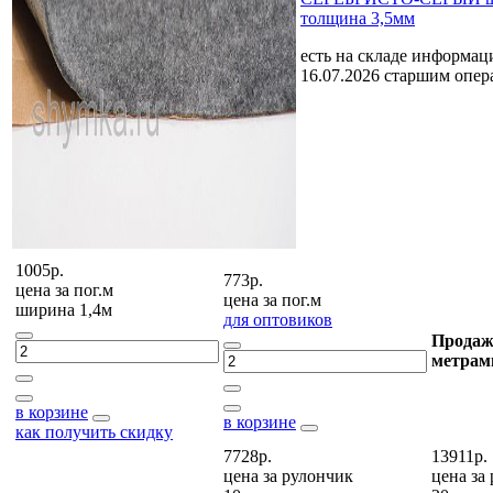
толщина 3,5мм
есть на складе
информаци
16.07.2026 старшим опе
1005р.
773р.
цена за
пог.м
цена за
пог.м
ширина 1,4м
для оптовиков
Продаж
метрам
в корзине
в корзине
как получить скидку
7728р.
13911р.
цена за
рулончик
цена за