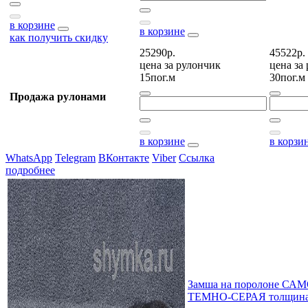
в корзине
в корзине
как получить скидку
25290р.
45522р.
цена за
рулончик
цена за
15пог.м
30пог.м
Продажа рулонами
в корзине
в корзи
WhatsApp
Telegram
ВКонтакте
Viber
Ссылка
подробнее
Замша на поролоне 
ТЕМНО-СЕРАЯ толщина 