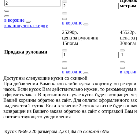
Продаж
метрам
в корзине
в корзине
как получить скидку
25290р.
45522р.
цена за
рулончик
цена за
15пог.м
30пог.м
Продажа рулонами
в корзине
в корзи
Доступны следующие куски со скидкой
При добавлении Вами какого-либо куска в корзину, он резерви
часов. Если кусок Вам действительно нужен, то рекомендуем в
оформить заказ. В противном случае кусок будет возвращен чер
Вашей корзины обратно на сайт. Для оплаты оформленного зак
выделяется 2 суток. Если в течение 2 суток заказ не будет оплач
возвращен из Вашего заказа обратно на сайт с отправкой Вам н
соответствующего уведомления.
Кусок №69-220 размером 2,2x1,4м
со скидкой 60%