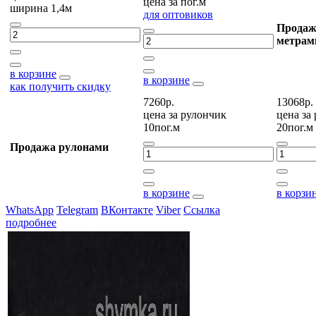
цена за
пог.м
ширина 1,4м
для оптовиков
Продаж
метрам
в корзине
в корзине
как получить скидку
7260р.
13068р.
цена за
рулончик
цена за
10пог.м
20пог.м
Продажа рулонами
в корзине
в корзи
WhatsApp
Telegram
ВКонтакте
Viber
Ссылка
подробнее