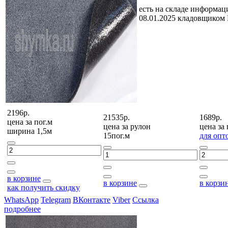
есть на складе
информаци
08.01.2025 кладовщиком
2196р.
21535р.
1689р.
цена за
пог.м
цена за
рулон
цена за
ширина 1,5м
15пог.м
для опт
в корзине
в корзине
в корзи
как получить скидку
WhatsApp
Telegram
ВКонтакте
Viber
Ссылка
подробнее