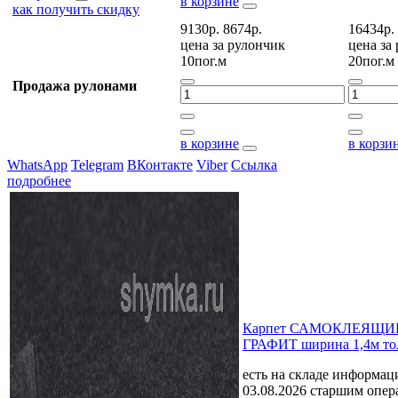
в корзине
как получить скидку
9130р.
8674р.
16434р.
цена за
рулончик
цена за
10пог.м
20пог.м
Продажа рулонами
в корзине
в корзи
WhatsApp
Telegram
ВКонтакте
Viber
Ссылка
подробнее
Карпет САМОКЛЕЯЩИЙ
ГРАФИТ ширина 1,4м то
есть на складе
информаци
03.08.2026 старшим опе