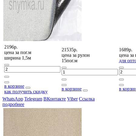
2196р.
21535р.
1689р.
цена за
пог.м
цена за
рулон
цена за
ширина 1,5м
15пог.м
для опт
в корзине
в корзине
в корзи
как получить скидку
WhatsApp
Telegram
ВКонтакте
Viber
Ссылка
подробнее