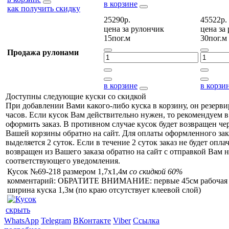
в корзине
как получить скидку
25290р.
45522р.
цена за
рулончик
цена за
15пог.м
30пог.м
Продажа рулонами
в корзине
в корзи
Доступны следующие куски со скидкой
При добавлении Вами какого-либо куска в корзину, он резерви
часов. Если кусок Вам действительно нужен, то рекомендуем в
оформить заказ. В противном случае кусок будет возвращен чер
Вашей корзины обратно на сайт. Для оплаты оформленного зак
выделяется 2 суток. Если в течение 2 суток заказ не будет оплач
возвращен из Вашего заказа обратно на сайт с отправкой Вам н
соответствующего уведомления.
Кусок №69-218 размером 1,7x1,4м
со скидкой 60%
комментарий: ОБРАТИТЕ ВНИМАНИЕ: первые 45см рабочая
ширина куска 1,3м (по краю отсутствует клеевой слой)
скрыть
WhatsApp
Telegram
ВКонтакте
Viber
Ссылка