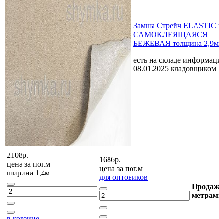
Замша Стрейч ELASTIC 
САМОКЛЕЯЩАЯСЯ
БЕЖЕВАЯ толщина 2,9м
есть на складе
информаци
08.01.2025 кладовщиком
2108р.
1686р.
цена за
пог.м
цена за
пог.м
ширина 1,4м
для оптовиков
Продаж
метрам
в корзине