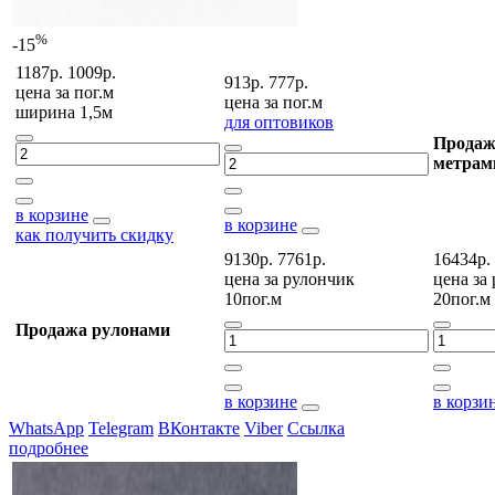
%
-15
1187р.
1009р.
913р.
777р.
цена за
пог.м
цена за
пог.м
ширина 1,5м
для оптовиков
Продаж
метрам
в корзине
в корзине
как получить скидку
9130р.
7761р.
16434р.
цена за
рулончик
цена за
10пог.м
20пог.м
Продажа рулонами
в корзине
в корзи
WhatsApp
Telegram
ВКонтакте
Viber
Ссылка
подробнее