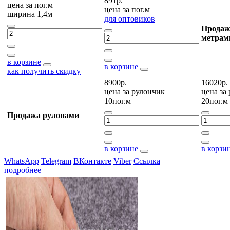
891р.
цена за
пог.м
цена за
пог.м
ширина 1,4м
для оптовиков
Продаж
метрам
в корзине
в корзине
как получить скидку
8900р.
16020р.
цена за
рулончик
цена за
10пог.м
20пог.м
Продажа рулонами
в корзине
в корзи
WhatsApp
Telegram
ВКонтакте
Viber
Ссылка
подробнее