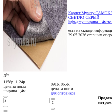
Карпет Mystery САМ
СВЕТЛО-СЕРЫЙ
light-grey ширина 1,4м т
есть на складе
информаци
29.05.2026 старшим опе
%
-3
1158р.
1124р.
891р.
865р.
цена за
пог.м
цена за
пог.м
ширина 1,4м
для оптовиков
Продаж
метрам