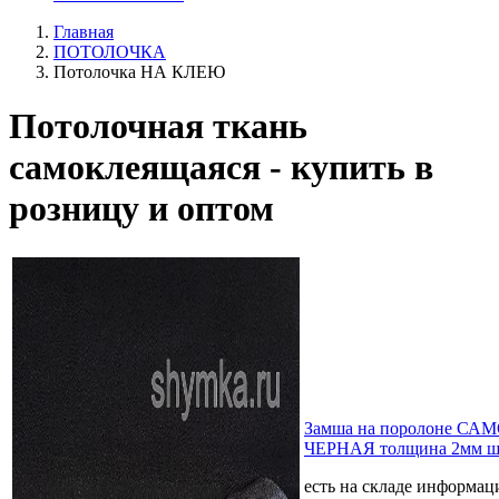
Главная
ПОТОЛОЧКА
Потолочка НА КЛЕЮ
Потолочная ткань
самоклеящаяся - купить в
розницу и оптом
Замша на поролоне 
ЧЕРНАЯ толщина 2мм ш
есть на складе
информаци