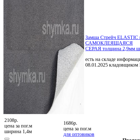
Замша Стрейч ELASTIC 
САМОКЛЕЯЩАЯСЯ
СЕРАЯ толщина 2,9мм ш
есть на складе
информаци
08.01.2025 кладовщиком
2108р.
1686р.
цена за
пог.м
цена за
пог.м
ширина 1,4м
для оптовиков