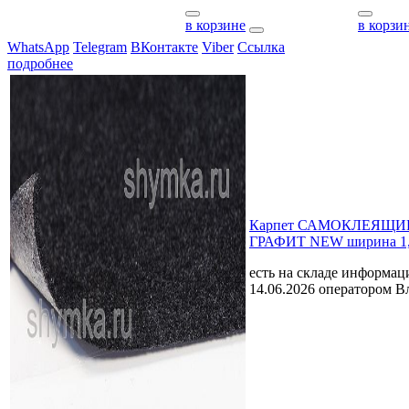
в корзине
в корзи
WhatsApp
Telegram
ВКонтакте
Viber
Ссылка
подробнее
Карпет САМОКЛЕЯЩИЙ
ГРАФИТ NEW ширина 1,
есть на складе
информаци
14.06.2026 оператором В