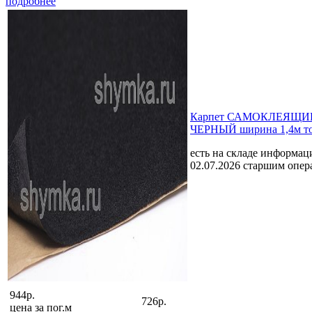
подробнее
Карпет САМОКЛЕЯЩИЙ
ЧЕРНЫЙ ширина 1,4м т
есть на складе
информаци
02.07.2026 старшим опе
944р.
726р.
цена за
пог.м