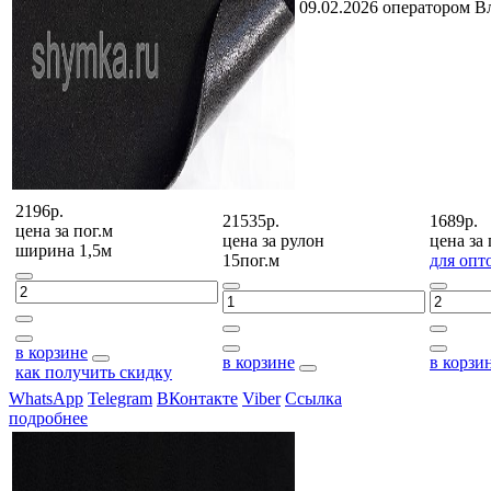
09.02.2026 оператором В
2196р.
21535р.
1689р.
цена за
пог.м
цена за
рулон
цена за
ширина 1,5м
15пог.м
для опт
в корзине
в корзине
в корзи
как получить скидку
WhatsApp
Telegram
ВКонтакте
Viber
Ссылка
подробнее