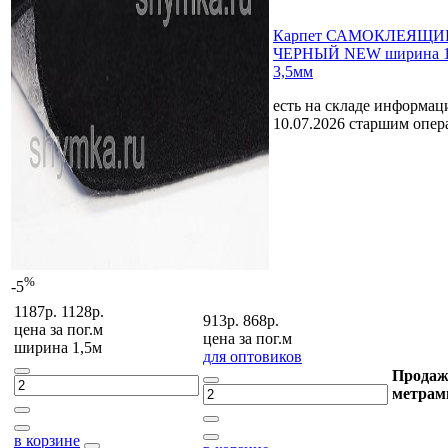
Карпет САМОКЛЕЯЩИЙ
ЧЕРНЫЙ NEW ширина 1
3,5мм
есть на складе
информаци
10.07.2026 старшим опе
%
-5
1187р.
1128р.
913р.
868р.
цена за
пог.м
цена за
пог.м
ширина 1,5м
для оптовиков
Продаж
метрам
в корзине