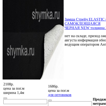
Замша Стрейч ELASTIC 
САМОКЛЕЯЩАЯСЯ
ЧЕРНАЯ NEW толщина 2
нет на складе, приход ож
августа
информация обно
ведущим оператором Ан
2108р.
1686р.
цена за
пог.м
цена за
пог.м
ширина 1,4м
для оптовиков
Продаж
метрам