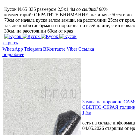
Кусок №65-335 размером 2,5x1,4м
со скидкой 80%
комментарий: ОБРАТИТЕ ВНИМАНИЕ: начиная с 50см и до
70см от начала куска залом замши, на расстоянии 25см от края,
так же пробитие бумаги и поролона по всей длине, с интервал
30см, на расстоянии 60см от края
скрыть
WhatsApp
Telegram
ВКонтакте
Viber
Ссылка
подробнее
Замша на поролоне 
СВЕТЛО-СЕРАЯ толщин
1,5м
есть на складе
информаци
04.05.2026 старшим опе