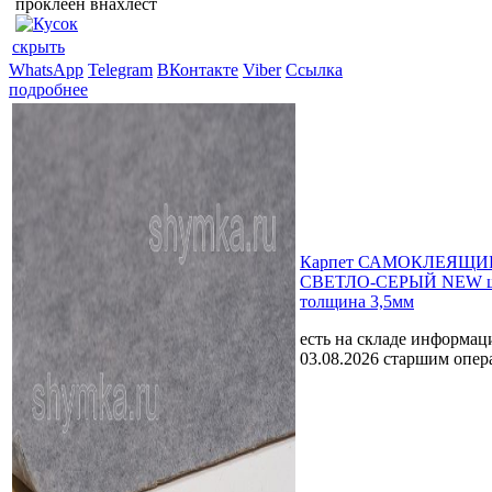
проклеен внахлест
скрыть
WhatsApp
Telegram
ВКонтакте
Viber
Ссылка
подробнее
Карпет САМОКЛЕЯЩИЙ
СВЕТЛО-СЕРЫЙ NEW ш
толщина 3,5мм
есть на складе
информаци
03.08.2026 старшим опе