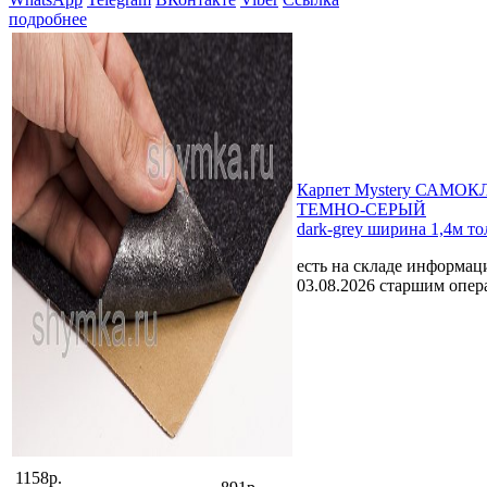
подробнее
Карпет Mystery САМ
ТЕМНО-СЕРЫЙ
dark-grey ширина 1,4м т
есть на складе
информаци
03.08.2026 старшим опе
1158р.