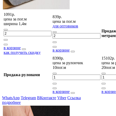
1091р.
839р.
цена за
пог.м
цена за
пог.м
ширина 1,4м
для оптовиков
Продаж
метрам
в корзине
в корзине
как получить скидку
8390р.
15102р.
цена за
рулончик
цена за
10пог.м
20пог.м
Продажа рулонами
в корзине
в корзи
WhatsApp
Telegram
ВКонтакте
Viber
Ссылка
подробнее