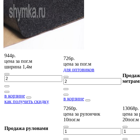
944р.
726р.
цена за
пог.м
цена за
пог.м
ширина 1,4м
для оптовиков
Продаж
метрам
в корзине
в корзине
как получить скидку
7260р.
13068р.
цена за
рулончик
цена за
10пог.м
20пог.м
Продажа рулонами