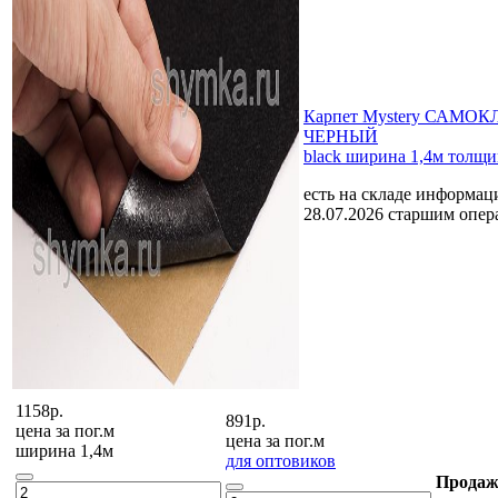
Карпет Mystery САМ
ЧЕРНЫЙ
black ширина 1,4м толщи
есть на складе
информаци
28.07.2026 старшим опе
1158р.
891р.
цена за
пог.м
цена за
пог.м
ширина 1,4м
для оптовиков
Продаж