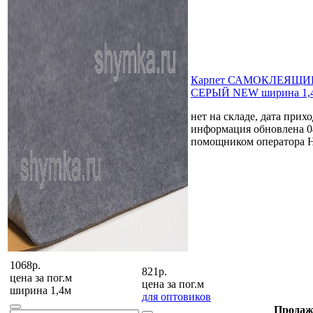
Карпет САМОКЛЕЯЩИЙ
СЕРЫЙ NEW ширина 1,4
нет на складе, дата прихо
информация обновлена 0
помощником оператора 
1068р.
821р.
цена за
пог.м
цена за
пог.м
ширина 1,4м
для оптовиков
Продаж