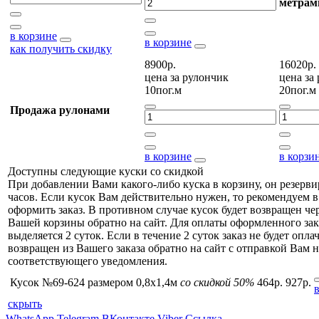
метрам
в корзине
в корзине
как получить скидку
8900р.
16020р.
цена за
рулончик
цена за
10пог.м
20пог.м
Продажа рулонами
в корзине
в корзи
Доступны следующие куски со скидкой
При добавлении Вами какого-либо куска в корзину, он резерви
часов. Если кусок Вам действительно нужен, то рекомендуем в
оформить заказ. В противном случае кусок будет возвращен чер
Вашей корзины обратно на сайт. Для оплаты оформленного зак
выделяется 2 суток. Если в течение 2 суток заказ не будет оплач
возвращен из Вашего заказа обратно на сайт с отправкой Вам н
соответствующего уведомления.
Кусок №69-624 размером 0,8x1,4м
со скидкой 50%
464р.
927р.
скрыть
WhatsApp
Telegram
ВКонтакте
Viber
Ссылка