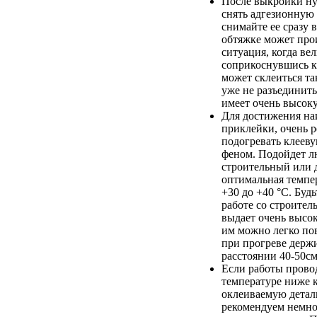
После выкройки н
снять адгезионную 
снимайте ее сразу 
обтяжке может про
ситуация, когда ве
соприкоснувшись к
может склеиться та
уже не разъединить
имеет очень высок
Для достижения на
приклейки, очень 
подогревать клеев
феном. Подойдет л
строительный или д
оптимальная темпер
+30 до +40 °С. Буд
работе со строител
выдает очень высок
им можно легко по
при прогреве держи
расстоянии 40-50см
Если работы прово
температуре ниже к
оклеиваемую детал
рекомендуем немно