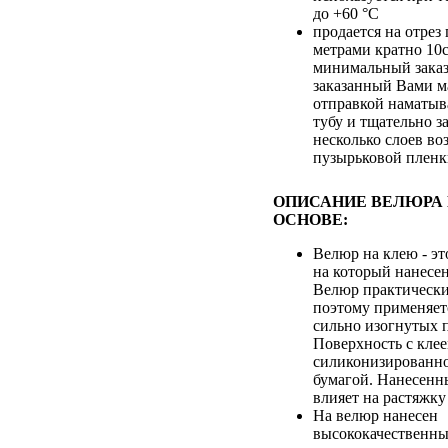
до +60 °С
продается на отре
метрами кратно 10
минимальный заказ
заказанный Вами м
отправкой наматыв
тубу и тщательно з
несколько слоев во
пузырьковой плен
ОПИСАНИЕ ВЕЛЮРА 
ОСНОВЕ:
Велюр на клею - э
на который нанесен
Велюр практически 
поэтому применяет
сильно изогнутых 
Поверхность с кле
силиконизированн
бумагой. Нанесенн
влияет на растяжку
На велюр нанесен
высококачественны