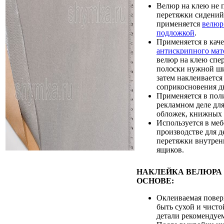
Велюр на клею не 
перетяжки сидений.
применяется
велюр
подложкой
.
Применяется в каче
антискрипного мат
велюр на клею спер
полоски нужной ш
затем наклеивается
соприкосновения дв
Применяется в пол
рекламном деле дл
обложек, книжных 
Используется в ме
производстве для 
перетяжки внутрен
ящиков.
НАКЛЕЙКА ВЕЛЮРА 
ОСНОВЕ:
Оклеиваемая повер
быть сухой и чисто
детали рекоменду