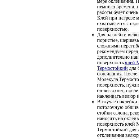
мере оклеивания. П
немного времени, н
работы будет очень
Клей при нагреве 
схватывается с окл
поверхностью.
Для наклейки велю
пористые, шершавы
сложными перегиба
рекомендуем перед
дополнительно нан
поверхность
клей 
Термостойкий
для 
склеивания. После 
Молекула Термосто
поверхность, нужно
он высохнет, после
наклеивать велюр н
В случае наклейки 
потолочную обшив
стойки салона, рек
наносить на оклеи
поверхность клей 
Термостойкий для 
отклеивания велюр