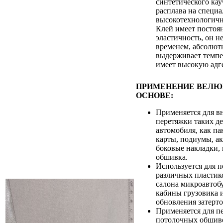
синтетического ка
расплава на специ
высокотехнологичн
Клей имеет постоя
эластичность, он н
временем, абсолютн
выдерживает темпе
имеет высокую адг
ПРИМЕНЕНИЕ ВЕЛЮ
ОСНОВЕ:
Применяется для в
перетяжки таких де
автомобиля, как па
карты, подиумы, ак
боковые накладки,
обшивка.
Используется для 
различных пластик
салона микроавтобу
кабины грузовика и
обновления затерто
Применяется для п
потолочных обшив