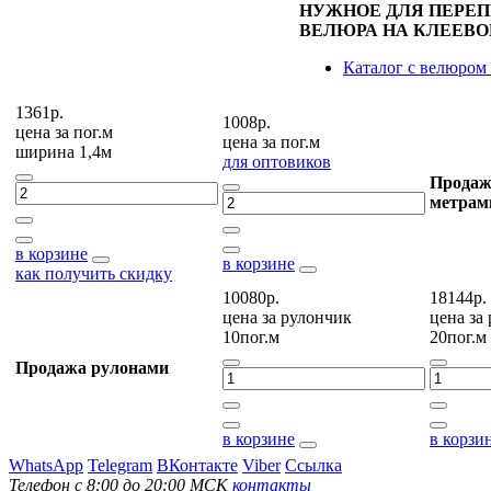
НУЖНОЕ ДЛЯ ПЕРЕ
ВЕЛЮРА НА КЛЕЕВО
Каталог с велюром
1361р.
1008р.
цена за
пог.м
цена за
пог.м
ширина 1,4м
для оптовиков
Продаж
метрам
в корзине
в корзине
как получить скидку
10080р.
18144р.
цена за
рулончик
цена за
10пог.м
20пог.м
Продажа рулонами
в корзине
в корзи
WhatsApp
Telegram
ВКонтакте
Viber
Ссылка
Телефон с 8:00 до 20:00 МСК
контакты