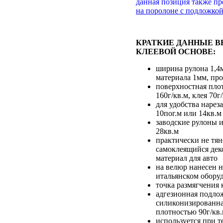
данная позиция также п
на поролоне с подложко
КРАТКИЕ ДАННЫЕ В
КЛЕЕВОЙ ОСНОВЕ:
ширина рулона 1,4
материала 1мм, пр
поверхностная пло
160г/кв.м, клея 70г
для удобства нарез
10пог.м или 14кв.м
заводские рулоны и
28кв.м
практически не тян
самоклеящийся де
материал для авто
на велюр нанесен 
итальянском обору
точка размягчения 
адгезионная подлож
силиконизированна
плотностью 90г/кв
используется при т