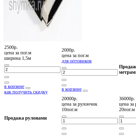
2500р.
2000р.
цена за
пог.м
цена за
пог.м
ширина 1,5м
для оптовиков
Продаж
метрам
в корзине
в корзине
как получить скидку
20000р.
36000р.
цена за
рулончик
цена за
10пог.м
20пог.м
Продажа рулонами