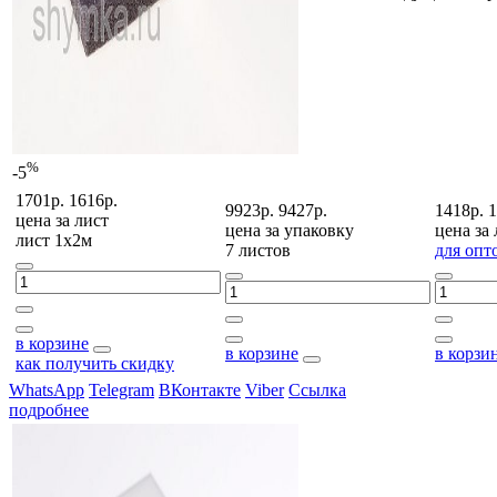
%
-5
1701р.
1616р.
9923р.
9427р.
1418р.
1
цена за
лист
цена за
упаковку
цена за
лист 1х2м
7 листов
для опт
в корзине
в корзине
в корзи
как получить скидку
WhatsApp
Telegram
ВКонтакте
Viber
Ссылка
подробнее