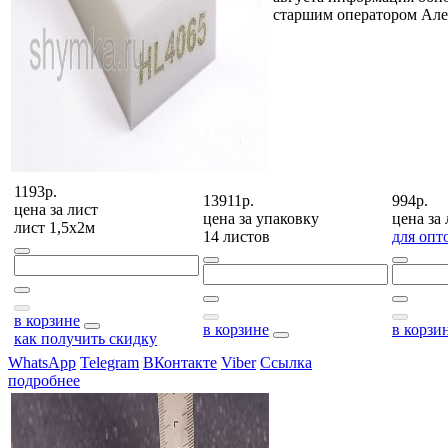
старшим оператором Але
1193р.
13911р.
994р.
цена за
лист
цена за
упаковку
цена за
лист 1,5х2м
14 листов
для опт
в корзине
в корзине
в корзи
как получить скидку
WhatsApp
Telegram
ВКонтакте
Viber
Ссылка
подробнее