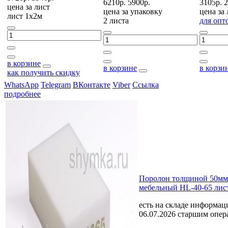
6210р.
5900р.
3105р.
2
цена за
лист
цена за
упаковку
цена за
лист 1х2м
2 листа
для опт
в корзине
в корзине
в корзи
как получить скидку
WhatsApp
Telegram
ВКонтакте
Viber
Ссылка
подробнее
Поролон толщиной 50мм
мебельный HL-40-65 лис
есть на складе
информаци
06.07.2026 старшим опе