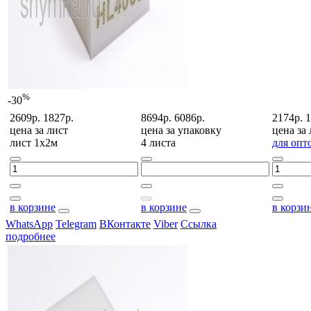
%
-30
2609р.
1827р.
8694р.
6086р.
2174р.
1
цена за
лист
цена за
упаковку
цена за
лист 1х2м
4 листа
для опт
в корзине
в корзине
в корзи
WhatsApp
Telegram
ВКонтакте
Viber
Ссылка
подробнее