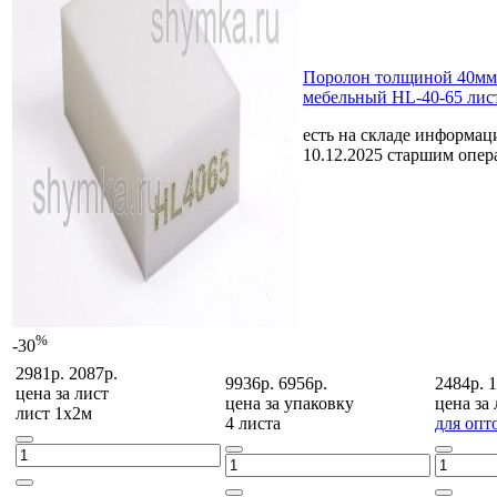
Поролон толщиной 40мм
мебельный HL-40-65 лис
есть на складе
информаци
10.12.2025 старшим опе
%
-30
2981р.
2087р.
9936р.
6956р.
2484р.
1
цена за
лист
цена за
упаковку
цена за
лист 1х2м
4 листа
для опт