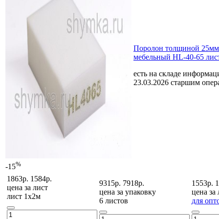
Поролон толщиной 25мм
мебельный HL-40-65 лис
есть на складе
информаци
23.03.2026 старшим опе
%
-15
1863р.
1584р.
9315р.
7918р.
1553р.
1
цена за
лист
цена за
упаковку
цена за
лист 1х2м
6 листов
для опт