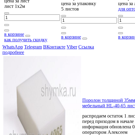
цена за
лист
цена за
упаковку
цена за
лист 1х2м
5 листов
для опт
в корзине
в корзине
в корзи
как получить скидку
WhatsApp
Telegram
ВКонтакте
Viber
Ссылка
подробнее
Поролон толщиной 35мм
мебельный HL-40-65 лис
распродаем остаток 1 ли
перед приходом в начале 
информация обновлена 0
оператором Алексеем