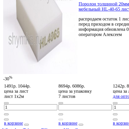
Поролон толщиной 20мм
мебельный HL-40-65 лис
распродаем остаток 1 ли
перед приходом в середи
информация обновлена 0
оператором Алексеем
%
-30
1491р.
1044р.
8694р.
6086р.
1242р.
8
цена за
лист
цена за
упаковку
цена за
лист 1х2м
7 листов
для опт
в корзине
в корзине
в корзи