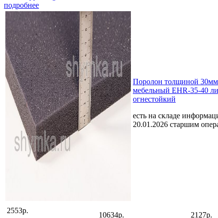
подробнее
Поролон толщиной 30мм
мебельный EHR-35-40 ли
огнестойкий
есть на складе
информаци
20.01.2026 старшим опе
2553р.
10634р.
2127р.