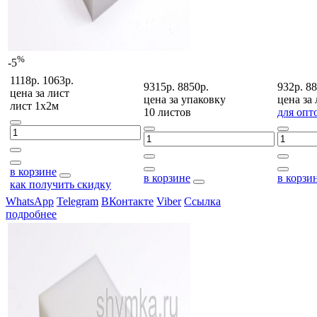
%
-5
1118р.
1063р.
9315р.
8850р.
932р.
88
цена за
лист
цена за
упаковку
цена за
лист 1х2м
10 листов
для опт
в корзине
в корзине
в корзи
как получить скидку
WhatsApp
Telegram
ВКонтакте
Viber
Ссылка
подробнее