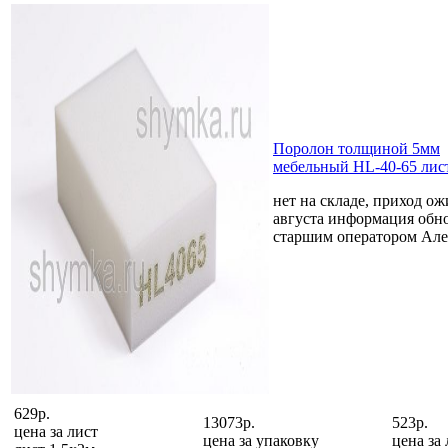
Поролон толщиной 5мм
мебельный HL-40-65 лис
нет на складе, приход ож
августа
информация обно
старшим оператором Але
629р.
13073р.
523р.
цена за
лист
цена за
упаковку
цена за