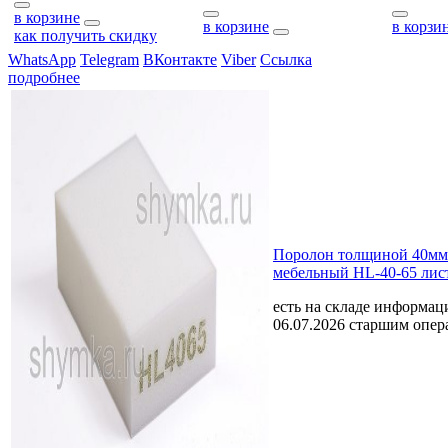
в корзине
в корзине
в корзи
как получить скидку
WhatsApp
Telegram
ВКонтакте
Viber
Ссылка
подробнее
Поролон толщиной 40мм
мебельный HL-40-65 лис
есть на складе
информаци
06.07.2026 старшим опе