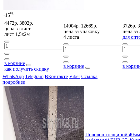
%
-15
4472р.
3802р.
14904р.
12669р.
3726р.
3
цена за
лист
цена за
упаковку
цена за
лист 1,5х2м
4 листа
для опт
в корзине
в корзине
в корзи
как получить скидку
WhatsApp
Telegram
ВКонтакте
Viber
Ссылка
подробнее
Поролон толщиной 40мм