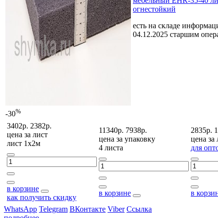
мебельный EHR-35-40 ли
огнестойкий
есть на складе
информаци
04.12.2025 старшим опе
%
-30
3402р.
2382р.
11340р.
7938р.
2835р.
1
цена за
лист
цена за
упаковку
цена за
лист 1х2м
4 листа
для опт
в корзине
в корзине
в корзи
как получить скидку
WhatsApp
Telegram
ВКонтакте
Viber
Ссылка
подробнее