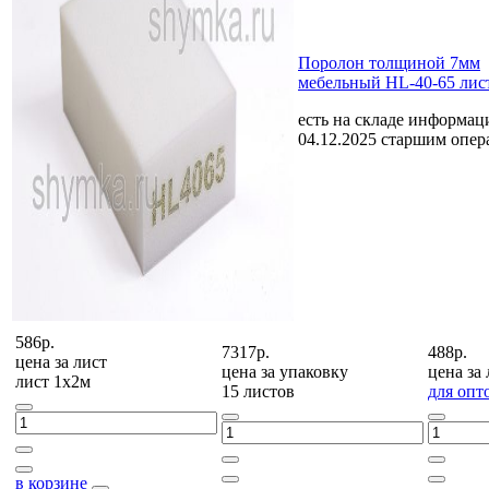
Поролон толщиной 7мм
мебельный HL-40-65 лис
есть на складе
информаци
04.12.2025 старшим опе
586р.
7317р.
488р.
цена за
лист
цена за
упаковку
цена за
лист 1х2м
15 листов
для опт
в корзине