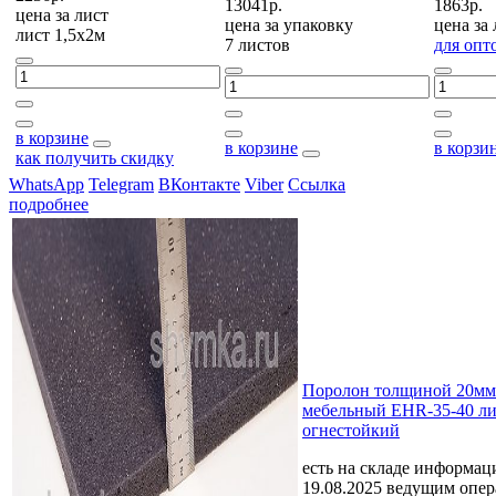
13041р.
1863р.
цена за
лист
цена за
упаковку
цена за
лист 1,5х2м
7 листов
для опт
в корзине
в корзине
в корзи
как получить скидку
WhatsApp
Telegram
ВКонтакте
Viber
Ссылка
подробнее
Поролон толщиной 20мм
мебельный EHR-35-40 ли
огнестойкий
есть на складе
информаци
19.08.2025 ведущим опе