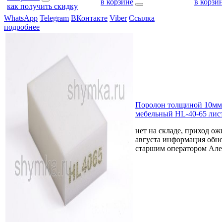
в корзине
в корзи
как получить скидку
WhatsApp
Telegram
ВКонтакте
Viber
Ссылка
подробнее
Поролон толщиной 10мм
мебельный HL-40-65 лис
нет на складе, приход ож
августа
информация обно
старшим оператором Але