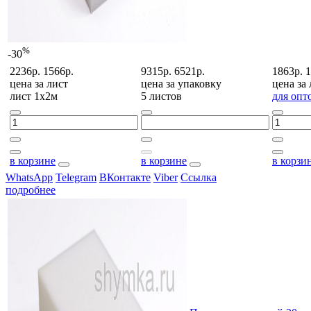
%
-30
2236р.
1566р.
9315р.
6521р.
1863р.
1
цена за
лист
цена за
упаковку
цена за
лист 1х2м
5 листов
для опт
в корзине
в корзине
в корзи
WhatsApp
Telegram
ВКонтакте
Viber
Ссылка
подробнее