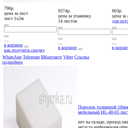
796р.
9274р.
663р.
цена за
лист
цена за
упаковку
цена за
лист 1х2м
14 листов
для опт
в корзине
в корзине
в корзи
как получить скидку
WhatsApp
Telegram
ВКонтакте
Viber
Ссылка
подробнее
Поролон толщиной 10мм
мебельный HL-40-65 лис
нет на складе, приход ож
августа
информация обно