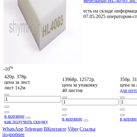
мебельный HL-40-65 лис
есть на складе
информаци
07.05.2025 оператором-
%
-10
420р.
378р.
13968р.
12572р.
350р.
31
цена за
лист
цена за
упаковку
цена за
лист 1х2м
40 листов
для опт
в корзине
в корзине
в корзи
как получить скидку
WhatsApp
Telegram
ВКонтакте
Viber
Ссылка
подробнее