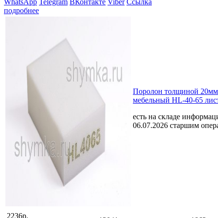
WhatsApp
Telegram
ВКонтакте
Viber
Ссылка
подробнее
Поролон толщиной 20мм
мебельный HL-40-65 лис
есть на складе
информаци
06.07.2026 старшим опе
2236р.