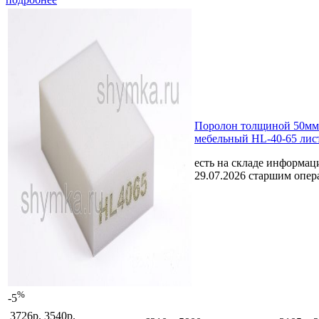
Поролон толщиной 50мм
мебельный HL-40-65 лис
есть на складе
информаци
29.07.2026 старшим опе
%
-5
3726р.
3540р.