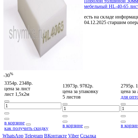
Поролон толщиной 30мм
мебельный HL-40-65 лис
есть на складе
информаци
04.12.2025 старшим опе
%
-30
3354р.
2348р.
13973р.
9782р.
2795р.
1
цена за
лист
цена за
упаковку
цена за
лист 1,5х2м
5 листов
для опт
в корзине
в корзине
в корзи
как получить скидку
WhatsApp
Telegram
ВКонтакте
Viber
Ссылка