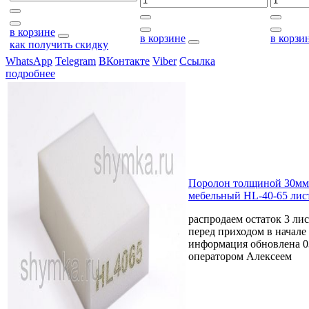
в корзине
в корзине
в корзи
как получить скидку
WhatsApp
Telegram
ВКонтакте
Viber
Ссылка
подробнее
Поролон толщиной 30мм
мебельный HL-40-65 лис
распродаем остаток 3 ли
перед приходом в начале 
информация обновлена 0
оператором Алексеем