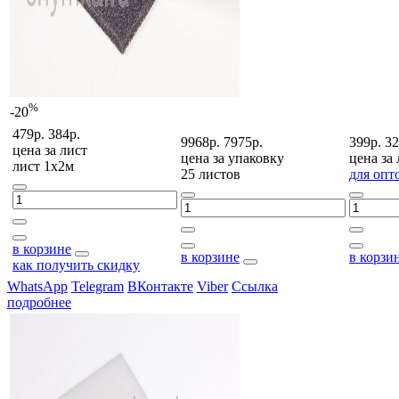
%
-20
479р.
384р.
9968р.
7975р.
399р.
32
цена за
лист
цена за
упаковку
цена за
лист 1х2м
25 листов
для опт
в корзине
в корзине
в корзи
как получить скидку
WhatsApp
Telegram
ВКонтакте
Viber
Ссылка
подробнее