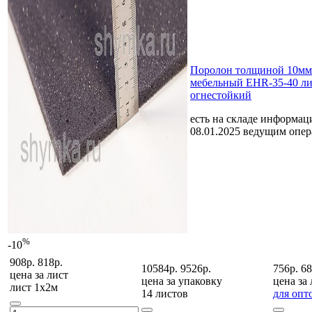
Поролон толщиной 10мм
мебельный EHR-35-40 ли
огнестойкий
есть на складе
информаци
08.01.2025 ведущим опе
%
-10
908р.
818р.
10584р.
9526р.
756р.
68
цена за
лист
цена за
упаковку
цена за
лист 1х2м
14 листов
для опт