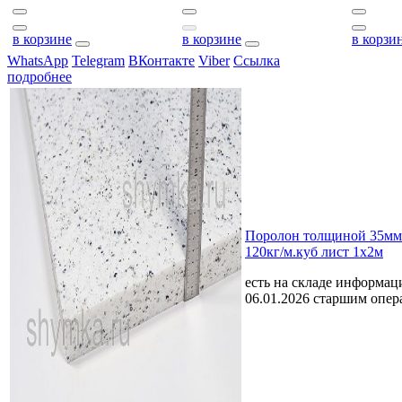
в корзине
в корзине
в корзи
WhatsApp
Telegram
ВКонтакте
Viber
Ссылка
подробнее
Поролон толщиной 35
120кг/м.куб лист 1х2м
есть на складе
информаци
06.01.2026 старшим опе