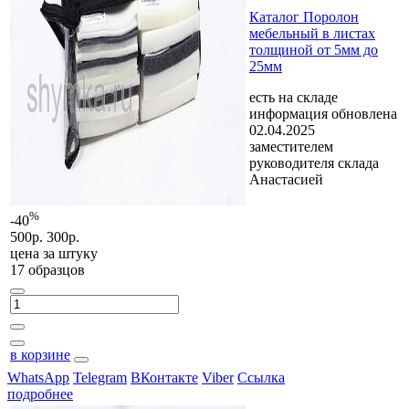
Каталог Поролон
мебельный в листах
толщиной от 5мм до
25мм
есть на складе
информация обновлена
02.04.2025
заместителем
руководителя склада
Анастасией
%
-40
500р.
300р.
цена за
штуку
17 образцов
в корзине
WhatsApp
Telegram
ВКонтакте
Viber
Ссылка
подробнее