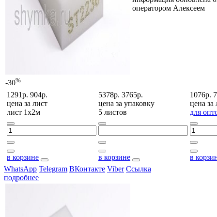
оператором Алексеем
%
-30
1291р.
904р.
5378р.
3765р.
1076р.
7
цена за
лист
цена за
упаковку
цена за
лист 1х2м
5 листов
для опт
в корзине
в корзине
в корзи
WhatsApp
Telegram
ВКонтакте
Viber
Ссылка
подробнее