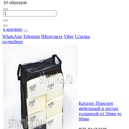
10 образцов
в корзине
WhatsApp
Telegram
ВКонтакте
Viber
Ссылка
подробнее
Каталог Поролон
мебельный в листах
толщиной от 50мм до
60мм
есть на складе