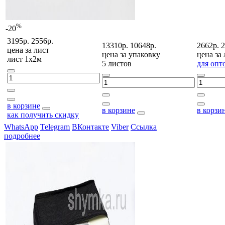
%
-20
3195р.
2556р.
13310р.
10648р.
2662р.
2
цена за
лист
цена за
упаковку
цена за
лист 1х2м
5 листов
для опт
в корзине
в корзине
в корзи
как получить скидку
WhatsApp
Telegram
ВКонтакте
Viber
Ссылка
подробнее