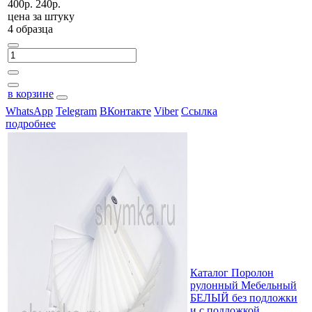
400р.
240р.
цена за
штуку
4 образца
в корзине
WhatsApp
Telegram
ВКонтакте
Viber
Ссылка
подробнее
Каталог Поролон
рулонный Мебельный
БЕЛЫЙ без подложки
и с подложкой