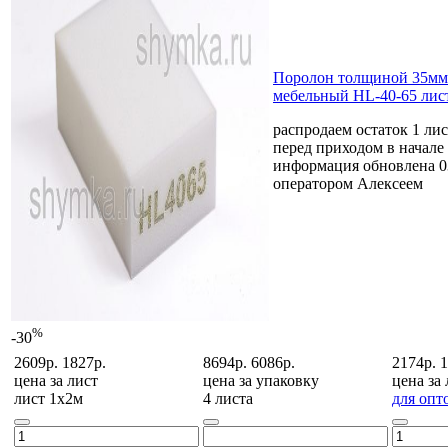
Поролон толщиной 35мм
мебельный HL-40-65 лис
распродаем остаток 1 ли
перед приходом в начале 
информация обновлена 0
оператором Алексеем
%
-30
2609р.
1827р.
8694р.
6086р.
2174р.
1
цена за
лист
цена за
упаковку
цена за
лист 1х2м
4 листа
для опт