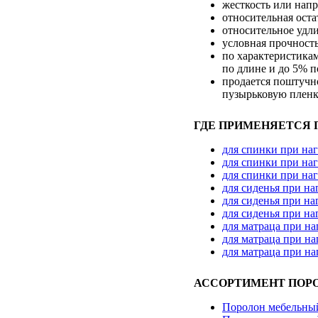
жесткость или нап
относительная оста
относительное удл
условная прочность
по характеристикам
по длине и до 5% 
продается поштучно
пузырьковую пленку
ГДЕ ПРИМЕНЯЕТСЯ П
для спинки при наг
для спинки при наг
для спинки при наг
для сиденья при наг
для сиденья при наг
для сиденья при наг
для матраца при наг
для матраца при наг
для матраца при наг
АССОРТИМЕНТ ПОР
Поролон мебельный