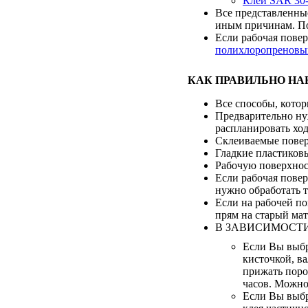
Клей SAR 30
Все представленные
иным причинам. По
Если рабочая повер
полихлоропреновы
КАК ПРАВИЛЬНО НА
Все способы, котор
Предварительно нуж
распланировать ход
Склеиваемые повер
Гладкие пластиковы
Рабочую поверхнос
Если рабочая повер
нужно обработать 
Если на рабочей по
прям на старый мат
В ЗАВИСИМОСТИ
Если Вы выб
кисточкой, в
прижать поро
часов. Можно 
Если Вы выбр