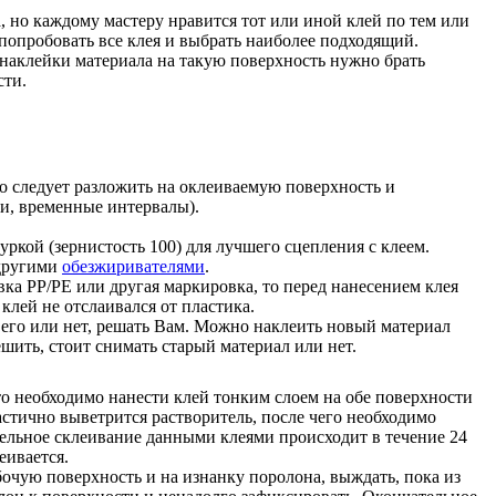
 но каждому мастеру нравится тот или иной клей по тем или
попробовать все клея и выбрать наиболее подходящий.
я наклейки материала на такую поверхность нужно брать
сти.
о следует разложить на оклеиваемую поверхность и
ти, временные интервалы).
ркой (зернистость 100) для лучшего сцепления с клеем.
другими
обезжиривателями
.
вка PP/PE или другая маркировка, то перед нанесением клея
 клей не отслаивался от пластика.
ь его или нет, решать Вам. Можно наклеить новый материал
шить, стоит снимать старый материал или нет.
 то необходимо нанести клей тонким слоем на обе поверхности
астично выветрится растворитель, после чего необходимо
ельное склеивание данными клеями происходит в течение 24
еивается.
очую поверхность и на изнанку поролона, выждать, пока из