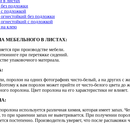
 в листах
 без подложки
 с подложкой
огнестойкий без подложки
огнестойкий с подложкой
 на клею
А МЕБЕЛЬНОГО В ЛИСТАХ:
яется при производстве мебели.
тотюнинге при перетяжке сидений.
стве упаковочного материала.
:
и, поролон на одних фотографиях чисто-белый, а на других с же
Поэтому к вам поролон может прийти от чисто-белого цвета до ж
ного поролона. Цвет поролона на его характеристики не влияет.
НА:
оролона используется различная химия, которая имеет запах. Че
, то при хранении запах не выветривается. При получении пороло
тся постепенно. Производитель уверяет, что после распаковки 