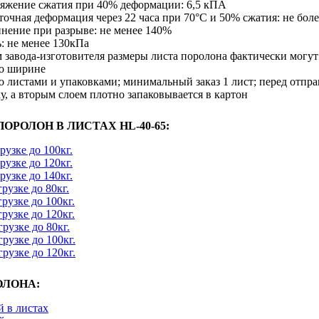
ряжение сжатия при 40% деформации: 6,5 кПА
точная деформация через 22 часа при 70°С и 50% сжатия: не бол
инение при разрыве: не менее 140%
: не менее 130кПа
 завода-изготовителя размеры листа поролона фактически могут
по ширине
 листами и упаковками; минимальный заказ 1 лист; перед отпр
, а вторым слоем плотно запаковывается в картон
ОРОЛОН В ЛИСТАХ HL-40-65:
рузке до 100кг.
рузке до 120кг.
рузке до 140кг.
рузке до 80кг.
рузке до 100кг.
рузке до 120кг.
рузке до 80кг.
рузке до 100кг.
рузке до 120кг.
ОЛОНА:
 в листах