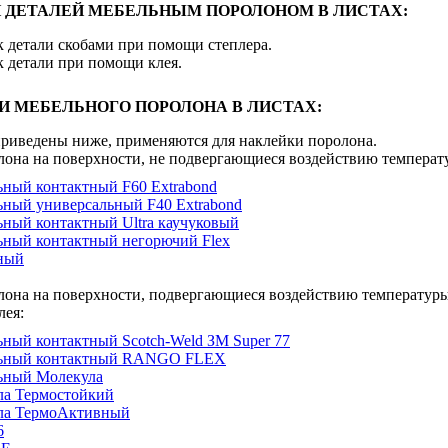
 ДЕТАЛЕЙ МЕБЕЛЬНЫМ ПОРОЛОНОМ В ЛИСТАХ:
к детали скобами при помощи степлера.
к детали при помощи клея.
И МЕБЕЛЬНОГО ПОРОЛОНА В ЛИСТАХ:
 приведены ниже, применяются для наклейки поролона.
лона на поверхности, не подвергающиеся воздействию температ
ьный контактный F60 Extrabond
ьный универсальный F40 Extrabond
ьный контактный Ultra каучуковый
ьный контактный негорючий Flex
ный
лона на поверхности, подвергающиеся воздействию температур
лея:
ьный контактный Scotch-Weld ЗМ Super 77
льный контактный RANGO FLEX
льный Молекула
ла Термостойкий
ла ТермоАктивный
6