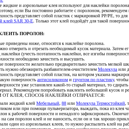
-E
 жидкие и аэрозольные клея используют для наклейки поролона,
этому, если Вы постоянно работаете с поролоном, рекомендуем 
хность представляет собой пластик с маркировкой PP/PE, то дл
й клей SAR 30-E
. Только этот клей подойдёт для такой поверхно
КЛЕИТЬ ПОРОЛОН:
ые приведены ниже, относятся к наклейке поролона.
но отмерить и отрезать необходимый кусок материала. Затем ег
 наклейки (учесть поэтапность наклейки, все изгибы поверхнос
хности необходимо зачистить и высушить.
е поверхности желательно предварительно зачистить мелкой шку
ть нужно обезжирить разбавителем-очистителем
Молекула
или 
хность представляет собой пластик, на котором указана маркиро
такую поверхность
антисиликоном
и
грунтом по пластику
, чтобы
верхности уже установлен какой-то старый материал, то сдират
ериал. Рекомендуем попробовать наклеить небольшой кусок и ре
 ОТ КЛЕЯ, СПОСОБ НАКЛЕЙКИ ОТЛИЧАЕТСЯ:
рали жидкий клей
Мебельный
,
88
или
Молекула Термостойкий
,
аликом или при помощи пульверизатора, выждать, пока из клея ч
лон к рабочей поверхности и ненадолго зафиксировать. Окончат
на сам поролон клей и не наносить, если он и так хорошо прикл
али один из аэрозольных клеев, то нужно распылить клей на раб