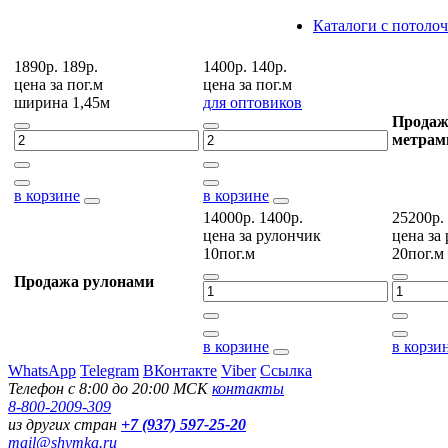
Каталоги с потоло
1890р.
189р.
1400р.
140р.
цена за
пог.м
цена за
пог.м
ширина 1,45м
для оптовиков
Продаж
метрам
в корзине
в корзине
14000р.
1400р.
25200р.
цена за
рулончик
цена за
10пог.м
20пог.м
Продажа рулонами
в корзине
в корзи
WhatsApp
Telegram
ВКонтакте
Viber
Ссылка
Телефон с 8:00 до 20:00 МСК
контакты
8-800-2009-309
из других стран
+7 (937) 597-25-20
mail@shymka.ru