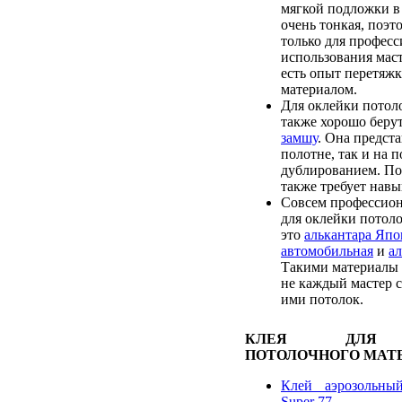
мягкой подложки в
очень тонкая, поэт
только для профес
использования маст
есть опыт перетяж
материалом.
Для оклейки пото
также хорошо беру
замшу
. Она предста
полотне, так и на 
дублированием. По
также требует навы
Совсем профессио
для оклейки потол
это
алькантара Япо
автомобильная
и
ал
Такими материалы 
не каждый мастер 
ими потолок.
КЛЕЯ ДЛЯ 
ПОТОЛОЧНОГО МАТ
Клей аэрозольны
Super 77