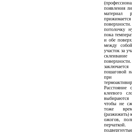
(профессион
появления ли
материал р
прижимае
поверхнос
потолочку н
пока темпера
и обе поверх
между собой
участок за у
склеива
поверхно
заключае
пошаговой н
при 
термоактив
Расстояние 
клеевого сл
выбираются
чтобы не сж
тоже врем
(разжижить) 
ожогов, пол
перчатк
подвергнуты