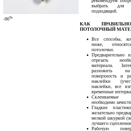
рекомендуем попро
выбрать для 
подходящий.
%
-90
КАК ПРАВИЛЬН
ПОТОЛОЧНЫЙ МАТЕ
Все способы, ко
ниже, относят
потолочки.
Предварительно 
отрезать необ
материала. Зат
разложить на
поверхность и ра
наклейки (учес
наклейки, все из
временные интерва
Склеиваемые
необходимо зачист
Гладкие пластик
желательно предва
мелкой шкуркой (зе
лучшего сцепления 
Рабочую пове