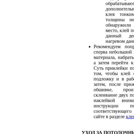
обрабаты
дополнитель
клея тонки
толщины не
обнаружили
место, клей 
данный де
нагревом дан
Рекомендуем попр
сперва небольшой 
материала, набрат
а затем перейти к
Суть приклейки по
том, чтобы клей 
подложку и в раб
затем, после при
обшивке, прои
склеивание двух п
наклейкой внима
инструкции п
соответствующег
сайте в разделе
кле
УХОД ЗА ПОТОЛОЧ