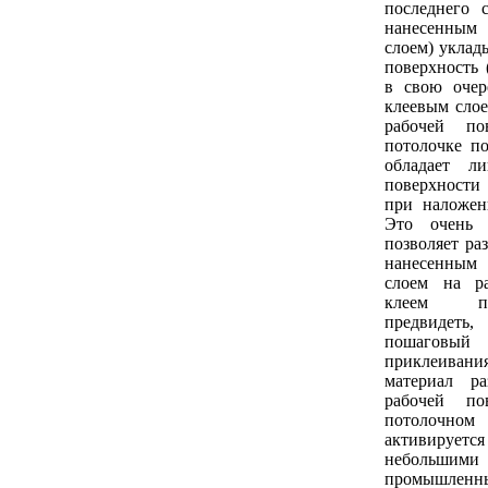
последнего с
нанесенным
слоем) уклад
поверхность 
в свою очер
клеевым слое
рабочей по
потолочке п
обладает л
поверхност
при наложен
Это очень 
позволяет ра
нанесенным
слоем на р
клеем п
предвидеть
пошагов
приклеивания
материал р
рабочей по
потолочн
активирует
небольши
промышленн