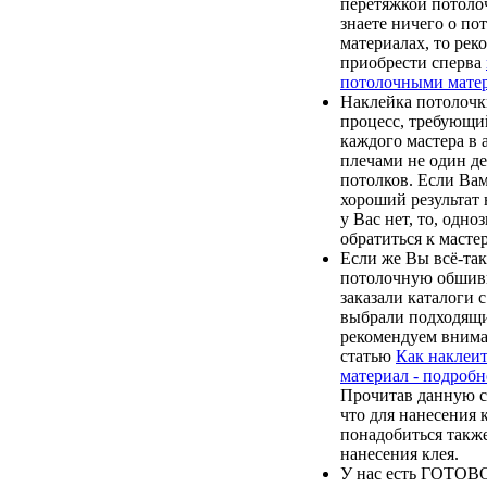
перетяжкой потоло
знаете ничего о по
материалах, то рек
приобрести сперва
потолочными мате
Наклейка потолочк
процесс, требующи
каждого мастера в а
плечами не один д
потолков. Если Ва
хороший результат 
у Вас нет, то, одно
обратиться к мастер
Если же Вы всё-та
потолочную обшивк
заказали каталоги 
выбрали подходящи
рекомендуем внима
статью
Как наклеи
материал - подроб
Прочитав данную с
что для нанесения 
понадобиться также
нанесения клея.
У нас есть ГОТО