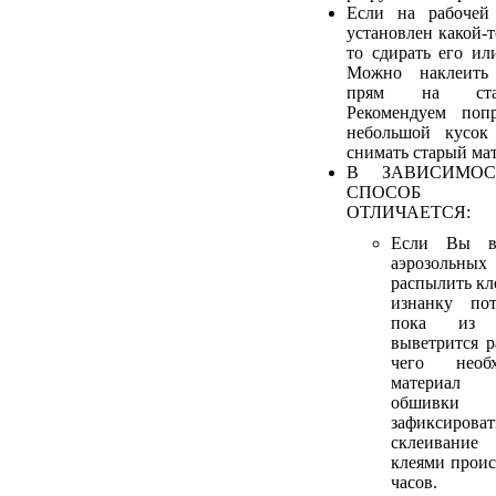
Если на рабочей
установлен какой-т
то сдирать его ил
Можно наклеить
прям на стар
Рекомендуем попр
небольшой кусок
снимать старый мат
В ЗАВИСИМОС
СПОСОБ 
ОТЛИЧАЕТСЯ:
Если Вы в
аэрозольных
распылить кл
изнанку пот
пока из 
выветрится р
чего необ
материал 
обшивки
зафиксирова
склеивани
клеями проис
часов.