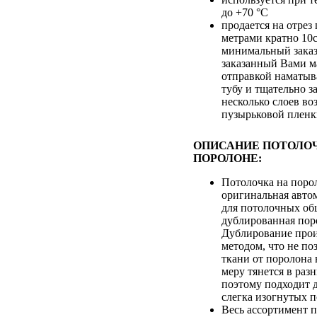
до +70 °С
продается на отре
метрами кратно 10
минимальный заказ
заказанный Вами м
отправкой наматыв
тубу и тщательно з
несколько слоев во
пузырьковой плен
ОПИСАНИЕ ПОТОЛО
ПОРОЛОНЕ:
Потолочка на порол
оригинальная авто
для потолочных об
дублированная пор
Дублирование про
методом, что не по
ткани от поролона 
меру тянется в раз
поэтому подходит 
слегка изогнутых п
Весь ассортимент 