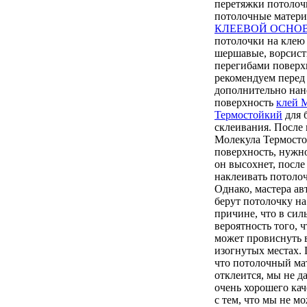
перетяжки потолоч
потолочные матер
КЛЕЕВОЙ ОСНО
потолочки на клею
шершавые, ворсист
перегибами поверх
рекомендуем перед
дополнительно нан
поверхность
клей 
Термостойкий
для 
склеивания. После 
Молекула Термосто
поверхность, нужно
он высохнет, после
наклеивать потолоч
Однако, мастера ав
берут потолочку на
причине, что в сил
вероятность того, 
может провиснуть 
изогнутых местах. 
что потолочный ма
отклеится, мы не да
очень хорошего кач
с тем, что мы не м