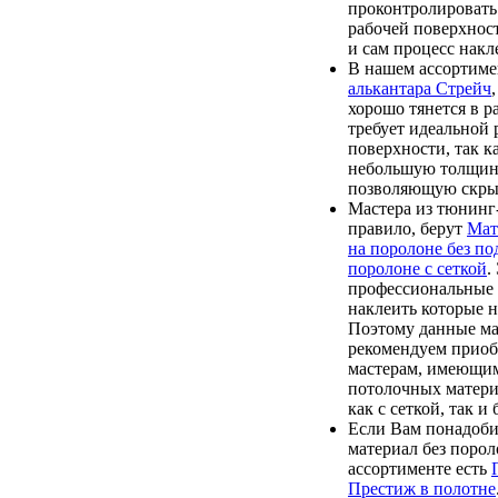
проконтролировать
рабочей поверхнос
и сам процесс накл
В нашем ассортиме
алькантара Стрейч
хорошо тянется в р
требует идеальной 
поверхности, так к
небольшую толщину
позволяющую скрыв
Мастера из тюнинг-
правило, берут
Мат
на поролоне без п
поролоне с сеткой
.
профессиональные 
наклеить которые н
Поэтому данные м
рекомендуем приоб
мастерам, имеющи
потолочных матери
как с сеткой, так и
Если Вам понадоби
материал без порол
ассортименте есть
Престиж в полотне