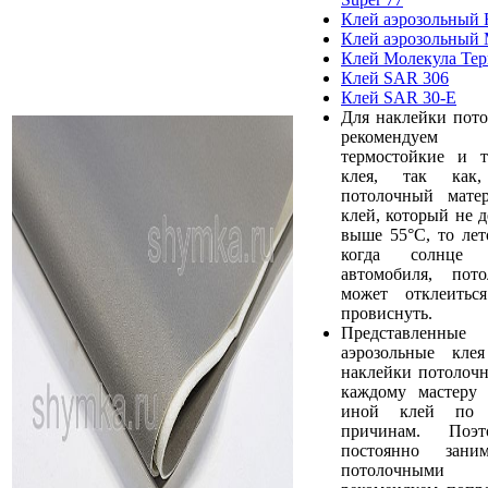
Клей аэрозольны
Клей аэрозольный 
Клей Молекула Те
Клей SAR 306
Клей SAR 30-E
Для наклейки пото
рекомендуем 
термостойкие и т
клея, так как,
потолочный мате
клей, который не 
выше 55°С, то лет
когда солнце 
автомобиля, пот
может отклеить
провиснуть.
Представлен
аэрозольные кле
наклейки потолочн
каждому мастеру 
иной клей по
причинам. Поэ
постоянно заним
потолочными 