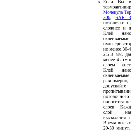
Если Вы в
термоакти
Молекула Те
306
,
SAR 3
потолочки п
сложнее и 
Клей нан
склеиваемые
пульверизат
не менее 30-
2,5-3 мм, да
менее 4 атмо
слоем кист
Клей нан
склеиваем
равномерно, 
допуска
пропитывани
потолочного
наносится не
слоев. Каж
слой нан
высыхания п
Время высых
20-30 минут