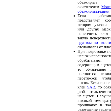
обезжирить р
очистителем
Моле
обезжиривателями
.
Если рабочая
представляет со
котором указана 
или другая марк
нанесением клея 
такую поверхност
грунтом по пласти
отслаивался от пла
При подготовке по
нельзя использовать
обрабатывают 
содержащим ацетон
то обязательно
настояться неско
перетяжкой, что
высох. Если исполь
клей
SAR
, то обя
разбавитель-очис
не ацетон. Наруши
высокой температ
проникают в тка
разрушение верхнег