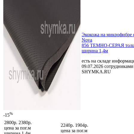
Экокожа на микрофибре 
Nova
856 ТЕМНО-СЕРАЯ толщ
ширина 1,4м
есть на складе
информаци
09.07.2026 сотрудниками
SHYMKA.RU
%
-15
2800р.
2380р.
2240р.
1904р.
цена за
пог.м
цена за
пог.м
ширина 1,4м