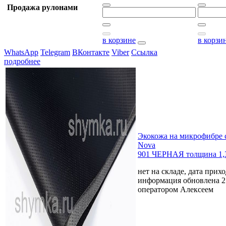
Продажа рулонами
в корзине
в корзи
WhatsApp
Telegram
ВКонтакте
Viber
Ссылка
подробнее
Экокожа на микрофибре 
Nova
901 ЧЕРНАЯ толщина 1,
нет на складе, дата прихо
информация обновлена 2
оператором Алексеем