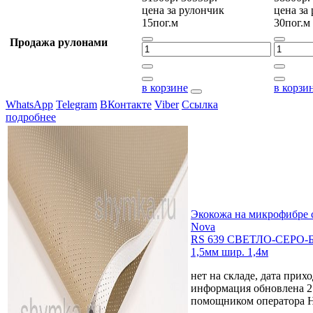
цена за
рулончик
цена за
15пог.м
30пог.м
Продажа рулонами
в корзине
в корзи
WhatsApp
Telegram
ВКонтакте
Viber
Ссылка
подробнее
Экокожа на микрофибре 
Nova
RS 639 СВЕТЛО-СЕРО-
1,5мм шир. 1,4м
нет на складе, дата прихо
информация обновлена 2
помощником оператора 