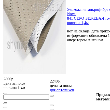
Экокожа на микрофибре 
Nova
841 СЕРО-БЕЖЕВАЯ тол
ширина 1,4м
нет на складе, дата прихо
информация обновлена 1
оператором Антоном
2800р.
2240р.
цена за
пог.м
цена за
пог.м
ширина 1,4м
для оптовиков
Продаж
метрам