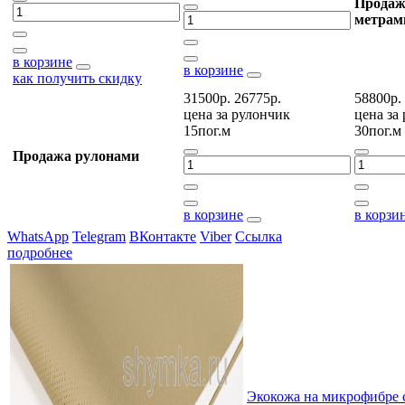
Продаж
метрам
в корзине
в корзине
как получить скидку
31500р.
26775р.
58800р.
цена за
рулончик
цена за
15пог.м
30пог.м
Продажа рулонами
в корзине
в корзи
WhatsApp
Telegram
ВКонтакте
Viber
Ссылка
подробнее
Экокожа на микрофибре 