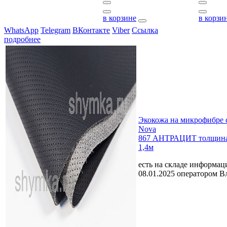
в корзине
в корзи
WhatsApp
Telegram
ВКонтакте
Viber
Ссылка
подробнее
Экокожа на микрофибре 
Nova
867 АНТРАЦИТ толщина
1,4м
есть на складе
информаци
08.01.2025 оператором В