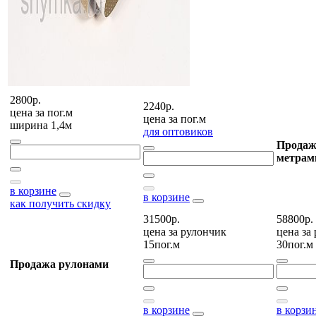
2800р.
2240р.
цена за
пог.м
цена за
пог.м
ширина 1,4м
для оптовиков
Продаж
метрам
в корзине
в корзине
как получить скидку
31500р.
58800р.
цена за
рулончик
цена за
15пог.м
30пог.м
Продажа рулонами
в корзине
в корзи