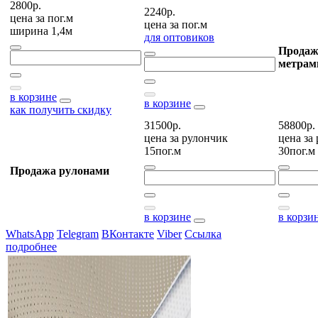
2800р.
2240р.
цена за
пог.м
цена за
пог.м
ширина 1,4м
для оптовиков
Продаж
метрам
в корзине
в корзине
как получить скидку
31500р.
58800р.
цена за
рулончик
цена за
15пог.м
30пог.м
Продажа рулонами
в корзине
в корзи
WhatsApp
Telegram
ВКонтакте
Viber
Ссылка
подробнее