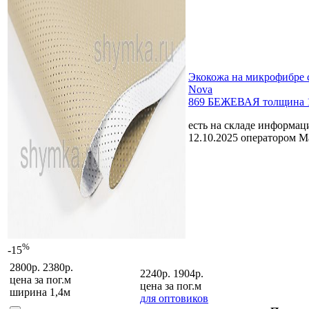
Экокожа на микрофибре 
Nova
869 БЕЖЕВАЯ толщина 1
есть на складе
информаци
12.10.2025 оператором 
%
-15
2800р.
2380р.
2240р.
1904р.
цена за
пог.м
цена за
пог.м
ширина 1,4м
для оптовиков