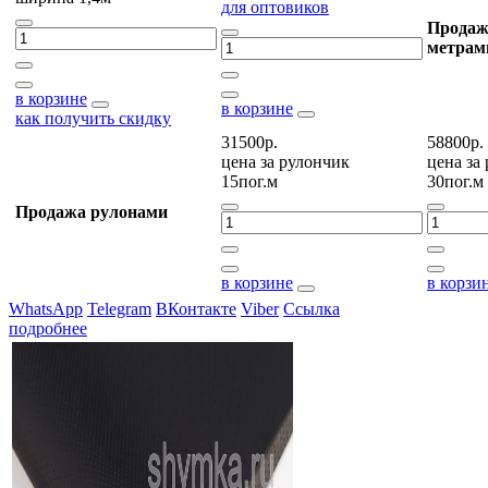
для оптовиков
Продаж
метрам
в корзине
в корзине
как получить скидку
31500р.
58800р.
цена за
рулончик
цена за
15пог.м
30пог.м
Продажа рулонами
в корзине
в корзи
WhatsApp
Telegram
ВКонтакте
Viber
Ссылка
подробнее