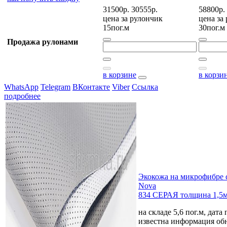
31500р.
30555р.
58800р.
цена за
рулончик
цена за
15пог.м
30пог.м
Продажа рулонами
в корзине
в корзи
WhatsApp
Telegram
ВКонтакте
Viber
Ссылка
подробнее
Экокожа на микрофибре 
Nova
834 СЕРАЯ толщина 1,5
на складе 5,6 пог.м, дата
известна
информация обн