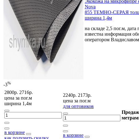
Экокожа на микрофибре 
Nova
855 ТЕМНО-СЕРАЯ толщ
ширина 1,4м
на складе 2,5 пог.м, дата
известна
информация обн
оператором Владиславом
%
-3
2800р.
2716р.
2240р.
2173р.
цена за
пог.м
цена за
пог.м
ширина 1,4м
для оптовиков
Продаж
метрам
в корзине
в корзине
как получить скидку