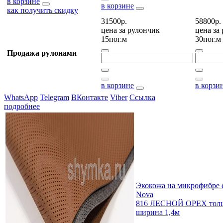
в корзине
в корзине
как получить скидку
31500р.
58800р.
цена за
рулончик
цена за
15пог.м
30пог.м
Продажа рулонами
в корзине
в корзи
WhatsApp
Telegram
ВКонтакте
Viber
Ссылка
подробнее
Экокожа на микрофибре 
Nova
816 ЛЕСНОЙ ОРЕХ толщ
ширина 1,4м