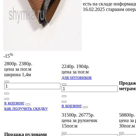
есть на складе
информаци
16.02.2025 старшим опе
%
-15
2800р.
2380р.
2240р.
1904р.
цена за
пог.м
цена за
пог.м
ширина 1,4м
для оптовиков
Продаж
метрам
в корзине
в корзине
как получить скидку
31500р.
26775р.
58800р.
цена за
рулончик
цена за
15пог.м
30пог.м
Продажа рулонами