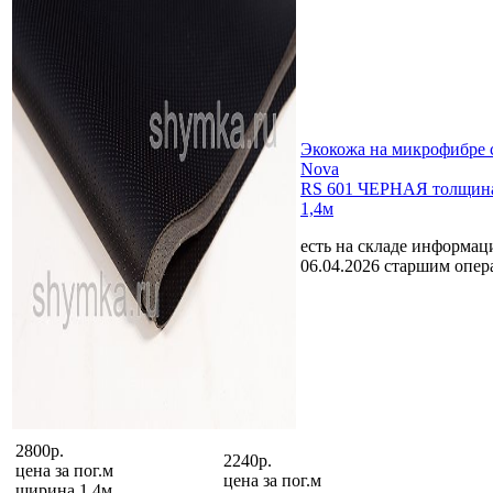
Экокожа на микрофибре 
Nova
RS 601 ЧЕРНАЯ толщина
1,4м
есть на складе
информаци
06.04.2026 старшим опе
2800р.
2240р.
цена за
пог.м
цена за
пог.м
ширина 1,4м