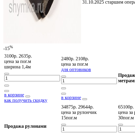
31.10.2025 старшим опе
%
-15
3100р.
2635р.
2480р.
2108р.
цена за
пог.м
цена за
пог.м
ширина 1,4м
для оптовиков
Продаж
метрам
в корзине
в корзине
как получить скидку
34875р.
29644р.
65100р.
цена за
рулончик
цена за
15пог.м
30пог.м
Продажа рулонами