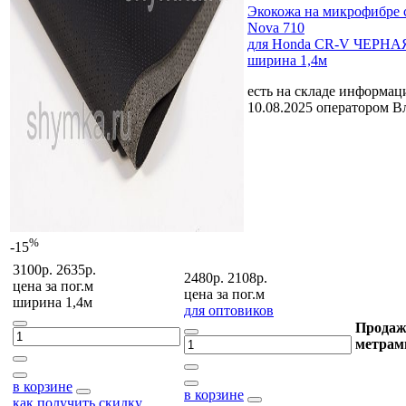
Экокожа на микрофибре 
Nova 710
для Honda CR-V ЧЕРНАЯ
ширина 1,4м
есть на складе
информаци
10.08.2025 оператором В
%
-15
3100р.
2635р.
2480р.
2108р.
цена за
пог.м
цена за
пог.м
ширина 1,4м
для оптовиков
Продаж
метрам
в корзине
в корзине
как получить скидку