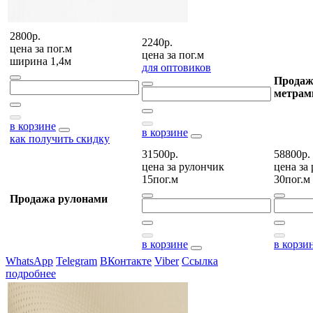
2800р.
2240р.
цена за
пог.м
цена за
пог.м
ширина 1,4м
для оптовиков
Продаж
метрам
в корзине
в корзине
как получить скидку
31500р.
58800р.
цена за
рулончик
цена за
15пог.м
30пог.м
Продажа рулонами
в корзине
в корзи
WhatsApp
Telegram
ВКонтакте
Viber
Ссылка
подробнее