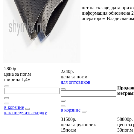
нет на складе, дата прихо
информация обновлена 2
оператором Владиславом
2800р.
2240р.
цена за
пог.м
цена за
пог.м
ширина 1,4м
для оптовиков
Продаж
метрам
в корзине
в корзине
как получить скидку
31500р.
58800р.
цена за
рулончик
цена за
15пог.м
30пог.м