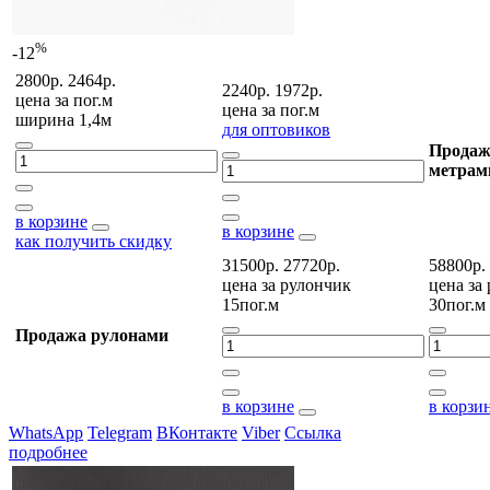
%
-12
2800р.
2464р.
2240р.
1972р.
цена за
пог.м
цена за
пог.м
ширина 1,4м
для оптовиков
Продаж
метрам
в корзине
в корзине
как получить скидку
31500р.
27720р.
58800р.
цена за
рулончик
цена за
15пог.м
30пог.м
Продажа рулонами
в корзине
в корзи
WhatsApp
Telegram
ВКонтакте
Viber
Ссылка
подробнее