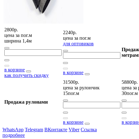
2800р.
2240р.
цена за
пог.м
цена за
пог.м
ширина 1,4м
для оптовиков
Продаж
метрам
в корзине
в корзине
как получить скидку
31500р.
58800р.
цена за
рулончик
цена за
15пог.м
30пог.м
Продажа рулонами
в корзине
в корзи
WhatsApp
Telegram
ВКонтакте
Viber
Ссылка
подробнее