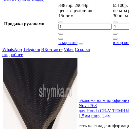
34875р.
29644р.
65100р.
цена за
рулончик
цена за
15пог.м
30пог.м
Продажа рулонами
в корзине
в корзи
WhatsApp
Telegram
ВКонтакте
Viber
Ссылка
подробнее
Экокожа на микрофибре 
Nova 768
для Honda CR-V ТЕМН
1,5мм шир. 1,4м
есть на складе
информаци