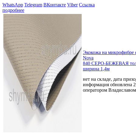
WhatsApp
Telegram
ВКонтакте
Viber
Ссылка
подробнее
Экокожа на микрофибре 
Nova
840 СЕРО-БЕЖЕВАЯ тол
ширина 1,4м
нет на складе, дата прихо
информация обновлена 2
оператором Владиславом