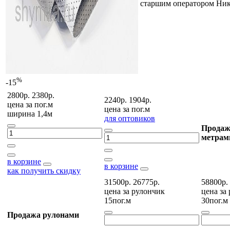
старшим оператором Ни
%
-15
2800р.
2380р.
2240р.
1904р.
цена за
пог.м
цена за
пог.м
ширина 1,4м
для оптовиков
Продаж
метрам
в корзине
в корзине
как получить скидку
31500р.
26775р.
58800р.
цена за
рулончик
цена за
15пог.м
30пог.м
Продажа рулонами