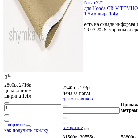
Nova 725
для Honda CR-V ТЕМН
1,5мм шир. 1,4м
есть на складе
информаци
28.07.2026 старшим опе
%
-3
2800р.
2716р.
2240р.
2173р.
цена за
пог.м
цена за
пог.м
ширина 1,4м
для оптовиков
Продаж
метрам
в корзине
в корзине
как получить скидку
31500р.
30555р.
58800р.