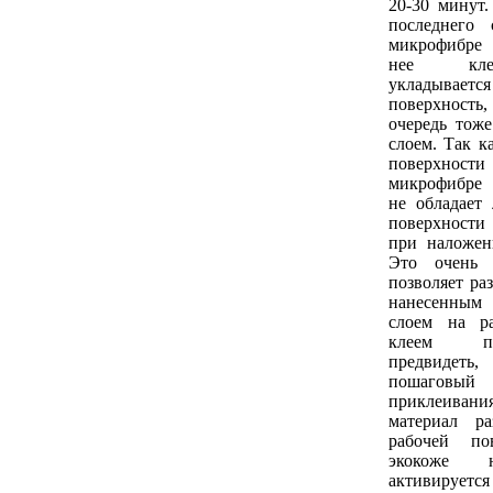
20-30 минут
последнего 
микрофибре 
нее кле
укладывае
поверхность
очередь тож
слоем. Так к
поверхности
микрофибре
не обладает 
поверхност
при наложен
Это очень 
позволяет ра
нанесенным
слоем на р
клеем п
предвидеть
пошагов
приклеивания
материал р
рабочей по
экокоже 
активирует