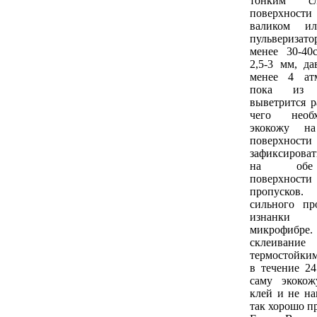
тонким 
поверхнос
валиком и
пульверизато
менее 30-40
2,5-3 мм, да
менее 4 атм
пока из 
выветрится р
чего необ
экокожу н
поверхнос
зафиксироват
на обе 
поверхности
пропусков.
сильного пр
изнанки
микрофибре
склеива
термостойким
в течение 2
саму экоко
клей и не на
так хорошо п