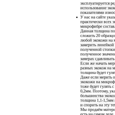
эксплуатируется ред
использование эко
показателями износ
У нас на сайте ука
практически всех э
микрофибре составл
Данная толщина по
сложить 20 образц
любой экокожи на 
замерить линейкой
полученной стопки
полученное значени
замерах сдавливать
Если же начать ме
разных экокож на 
толщина будет гулят
Даже если мерить о
экокожи на микроф
тоже будет гулять с
0,2мм. Поэтому, ук
большинства экоко
толщина 1,1-1,5мм 
и спорить на эту т
Мы продаём матери
есть на самом деле