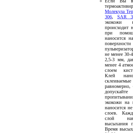
Если Вы в
термоакти
Молекула Те
306
,
SAR 3
экокожи 
происходит 
при помо
наносится н
поверх
пульверизат
не менее 30-
2,5-3 мм, да
менее 4 атмо
слоем кист
Клей нан
склеиваем
равномерно, 
допуска
пропитыван
экокожи на 
наносится не
слоев. Каж
слой нан
высыхания п
Время высых