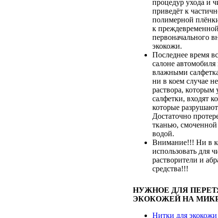
процедур ухода и ч
приведёт к частич
полимерной плёнки,
к преждевременной
первоначального в
экокожи.
Последнее время вс
салоне автомобиля
влажными салфетка
ни в коем случае не
раствора, которым
салфетки, входят к
которые разрушают
Достаточно протер
тканью, смоченной
водой.
Внимание!!! Ни в к
использовать для ч
растворители и аб
средства!!!
НУЖНОЕ ДЛЯ ПЕРЕ
ЭКОКОЖЕЙ НА МИК
Нитки для экокожи