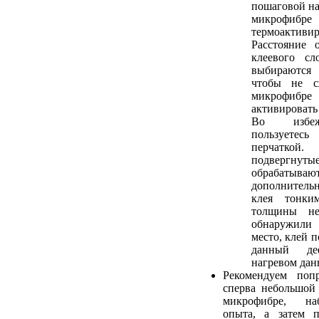
пошаговой на
микрофиб
термоактив
Расстояние 
клеевого сл
выбираются
чтобы не с
микрофибре
активировать
Во избеж
пользует
перчатк
подвергнуты
обрабаты
дополнитель
клея тонки
толщины не
обнаружили
место, клей 
данный де
нагревом дан
Рекомендуем попр
сперва небольшой
микрофибре, на
опыта, а затем 