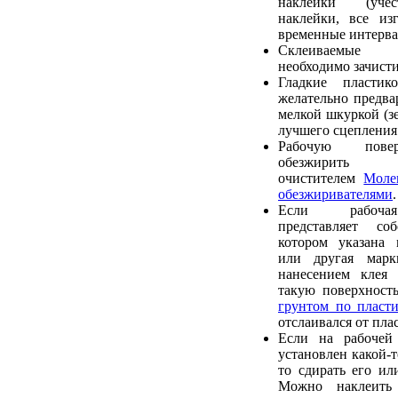
наклейки (учес
наклейки, все из
временные интерва
Склеиваемые
необходимо зачист
Гладкие пластик
желательно предва
мелкой шкуркой (зе
лучшего сцепления 
Рабочую пове
обезжирить р
очистителем
Моле
обезжиривателями
.
Если рабочая
представляет со
котором указана 
или другая марк
нанесением клея 
такую поверхност
грунтом по пласти
отслаивался от пла
Если на рабочей
установлен какой-т
то сдирать его ил
Можно наклеить