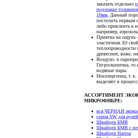
заказать отдельно
п
подложке толщино
10мм
. Данный пор
постелить первым с
либо приклеить к 
например, аэрозоль
Приятна на ощупь -
эластичная. Её сво
теплопроводности 
древесине, коже, он
Воздухо- и паропр
Гигроскопична, то 
водяные пары.
Неаллергенна, т. к.
выделяет в процесс
АССОРТИМЕНТ ЭКО
МИКРОФИБРЕ:
вся ЧЕРНАЯ экоко
серия SW для руле
Швайцер БМВ
Швайцер БМВ с пе
Швайцер Наппа