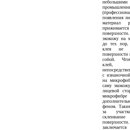
небольши
промышленн
(профессион
появления ли
материал р
прижимае
поверхнос
экокожу на 
до тех пор,
клея не 
поверхности 
собой. Что
клей, 
непосредстве
с изнаночно
на микрофиб
саму экокож
лицевой сто
микрофибре 
дополнител
феном. Таким
за участк
склеива
поверхно
заключае