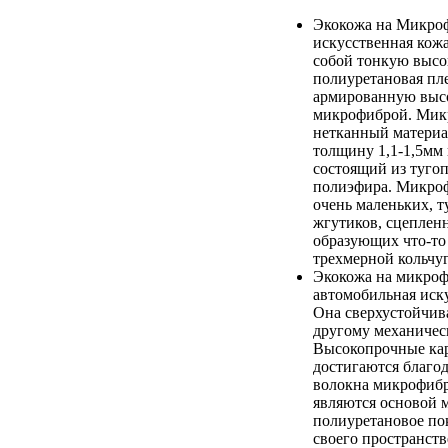
Экокожа на Микроф
искусственная кож
собой тонкую выс
полиуретановая пле
армированную выс
микрофиброй. Микр
нетканный матери
толщину 1,1-1,5мм
состоящий из туго
полиэфира. Микроф
очень маленьких, т
жгутиков, сцеплен
образующих что-то
трехмерной кольчуг
Экокожа на микроф
автомобильная иск
Она сверхустойчив
другому механичес
Высокопрочные кар
достигаются благод
волокна микрофибр
являются основой 
полиуретановое по
своего пространств