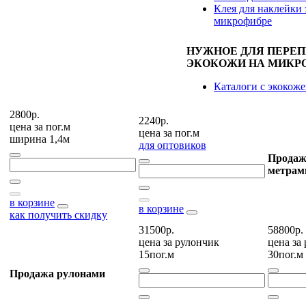
Клея для наклейки 
микрофибре
НУЖНОЕ ДЛЯ ПЕРЕ
ЭКОКОЖИ НА МИКР
Каталоги с экокож
2800р.
2240р.
цена за
пог.м
цена за
пог.м
ширина 1,4м
для оптовиков
Продаж
метрам
в корзине
в корзине
как получить скидку
31500р.
58800р.
цена за
рулончик
цена за
15пог.м
30пог.м
Продажа рулонами