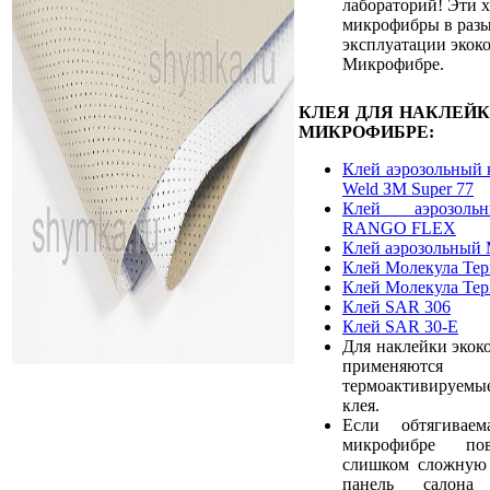
лабораторий! Эти 
микрофибры в разы
эксплуатации экок
Микрофибре.
КЛЕЯ ДЛЯ НАКЛЕЙ
МИКРОФИБРЕ:
Клей аэрозольный 
Weld ЗМ Super 77
Клей аэрозоль
RANGO FLEX
Клей аэрозольный 
Клей Молекула Те
Клей Молекула Те
Клей SAR 306
Клей SAR 30-E
Для наклейки экок
применяют
термоактивируемы
клея.
Если обтягивае
микрофибре пов
слишком сложную 
панель салона