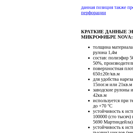
данная позиция также п
перфорации
КРАТКИЕ ДАННЫЕ 
МИКРОФИБРЕ NOVA:
толщина материала
рулона 1,4м
состав: полиэфир 
50%, производител
поверхностная пло
650±20г/кв.м
для удобства нарез
15пог.м или 21кв.м
заводские рулоны и
42кв.м
используется при т
до +70 °С
устойчивость к ист
100000 (сто тысяч)
5690 Мартиндейла)
устойчивость к ист
тысячи) циклов (м