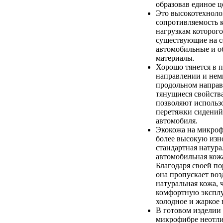
образовав единое ц
Это высокотехноло
сопротивляемость 
нагрузкам которого
существующие на с
автомобильные и 
материалы.
Хорошо тянется в 
направлении и немн
продольном напра
тянущиеся свойств
позволяют использо
перетяжки сидений
автомобиля.
Экокожа на микроф
более высокую изно
стандартная натура
автомобильная кож
Благодаря своей по
она пропускает возд
натуральная кожа, 
комфортную экспл
холодное и жаркое 
В готовом изделии 
микрофибре неотли