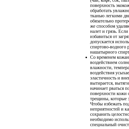
(чай, кофе, сок, пыл
поверхность экоко
обработать увлажн
тканью легкими дв
обязательно протер
же способом удаля
налет и грязь. Если
избавиться от загря
допускается испол
спиртово-водного 
нашатырного спирт
Со временем кожан
воздействием солн
влажности, темпер
воздействия усыхае
эластичность и вн
вытирается, вытяги
начинает рваться п
поверхности кожи 
трещины, которые 
Чтобы избежать п
неприятностей и к
сохранить целостно
необходимо исполь
специальный очист