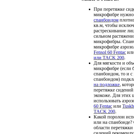
При перетяжке сид
микрофибре нужно
спанбондом
плотно
кв.м, чтобы исклю
растрескивание лиц
сильном растяжени
микрофибры. Спанб
микрофибре аэрозо
Fensol 60 Fentac
ил
или TACK 200
.
Для мягкости и объ
микрофибре (если 
спанбондом, то и 
спанбондом) подк
на подложке
, кото
перетяжке сидений
экокоже. Для этих 
использовать аэро
60 Fentac
или
Tusk
TACK 200
.
Какой поролон испо
или на спанбонде?
области перетяжки
сидений рекоменду