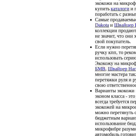
экокожи на микроф
купить
каталоги
и 
поработать с разны
Самые продаваемые
Dakota
и
Швайцер
коллекции продают
не значит, что они
свой покупатель.
Если нужно перетя
ручку кпп, то реко
использовать сери
Экокожу на микро
БМВ
,
Швайцер На
многие мастера та
перетяжки руля и р
свою ответственнос
Варианты экокожи
эконом класса - эт
всегда требуется п
экокожей на микро
можно перетянуть 
бюджетным вариан
использование бюд
микрофибре разумно
автомобиль готови