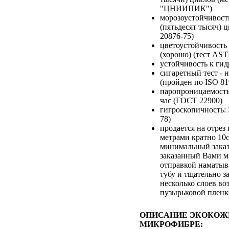
"ЦНИИПИК")
морозоустойчивость
(пятьдесят тысяч) 
20876-75)
цветоустойчивость 
(хорошо) (тест AS
устойчивость к гид
сигаретный тест - 
(пройден по ISO 81
паропроницаемость:
час (ГОСТ 22900)
гигроскопичность:
78)
продается на отре
метрами кратно 10
минимальный заказ
заказанный Вами м
отправкой наматыв
тубу и тщательно з
несколько слоев во
пузырьковой плен
ОПИСАНИЕ ЭКОКОЖ
МИКРОФИБРЕ: