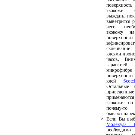
поверхност
экокожи н
выждать, пок
выветрится р
чего необ
экокожу н
поверхнос
зафиксирова
склеивани
клеями проис
часов. Вни
гарантие
микрофиб
поверхности
клей
Sco
Остальные а
приведенн
применяютс
экокожи на
почему-то,
бывают нарек
Если Вы выб
Молекула Т
необходим