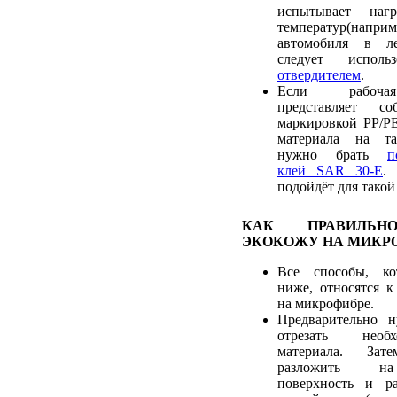
испытывает наг
температур(наприм
автомобиля в ле
следует испол
отвердителем
.
Если рабочая
представляет с
маркировкой PP/PE
материала на та
нужно брать
п
клей SAR 30-E
.
подойдёт для такой
КАК ПРАВИЛЬН
ЭКОКОЖУ НА МИКР
Все способы, ко
ниже, относятся к
на микрофибре.
Предварительно 
отрезать необ
материала. Зат
разложить на
поверхность и ра