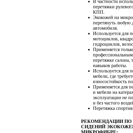
В частности исполь
перетяжки рулевого
КПП.
Экокожей на микр
перетянуть любую д
автомобиля.
Используется для 
мотоциклов, квадр
гидроциклов, вело
Применяется тольк
профессиональным
перетяжке салона, т
навыков работы.
Используется для 
мебели, где требуе
износостойкость п
Применяется для п
и мебели на катерах
эксплуатации не п
и без частого возд
Перетяжка спортив
РЕКОМЕНДАЦИИ ПО
СИДЕНИЙ ЭКОКОЖЕ
МИКРОФИБРЕ: