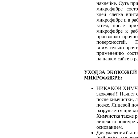
наклейке. Суть пр
микрофибре сост
клей слегка впит
микрофибре и в ра
затем, после при
микрофибре к раб
произошло прочно
поверхностей. 
внимательно прочт
применению соотв
на нашем сайте в р
УХОД ЗА ЭКОКОЖЕЙ
МИКРОФИБРЕ:
НИКАКОЙ ХИМЧИ
экокожи!!! Начнет 
после химчистки, 
позже. Лицевой по
разрушается при хи
Химчистка также р
лицевого полиурета
основанием.
Для удаления быто