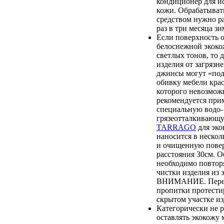
кондиционер для и
кожи. Обрабатыват
средством нужно ра
раз в три месяца зи
Если поверхность 
белоснежной экоко
светлых тонов, то 
изделия от загрязн
джинсы могут «по
обивку мебели крас
которого невозмож
рекомендуется при
специальную водо-
грязеотталкиваю
TARRAGO
для эко
наносится в нескол
и очищенную повер
расстояния 30см. О
необходимо повтор
чистки изделия из 
ВНИМАНИЕ. Перед
пропитки протестир
скрытом участке из
Категорически не 
оставлять экокожу 