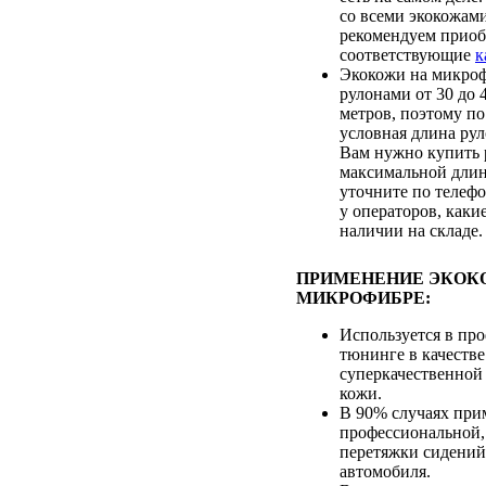
со всеми экокожам
рекомендуем приоб
соответствующие
к
Экокожи на микроф
рулонами от 30 до
метров, поэтому по
условная длина рул
Вам нужно купить 
максимальной длин
уточните по телеф
у операторов, каки
наличии на складе.
ПРИМЕНЕНИЕ ЭКОК
МИКРОФИБРЕ:
Используется в пр
тюнинге в качестве
суперкачественной
кожи.
В 90% случаях при
профессиональной,
перетяжки сидений
автомобиля.