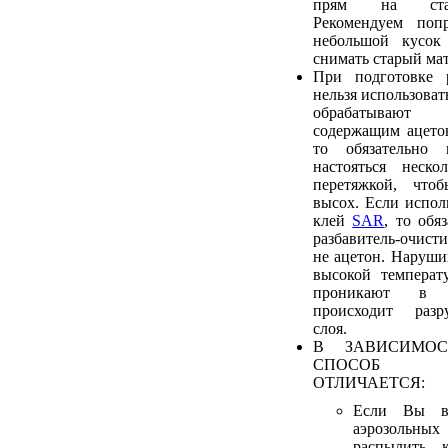
прям на стар
Рекомендуем попр
небольшой кусок
снимать старый мат
При подготовке 
нельзя использовать
обрабатывают 
содержащим ацетон
то обязательно
настояться неско
перетяжкой, что
высох. Если исполь
клей
SAR
, то обя
разбавитель-очис
не ацетон. Наруши
высокой температ
проникают в 
происходит разр
слоя.
В ЗАВИСИМОС
СПОСОБ 
ОТЛИЧАЕТСЯ:
Если Вы в
аэрозольных
распылить 