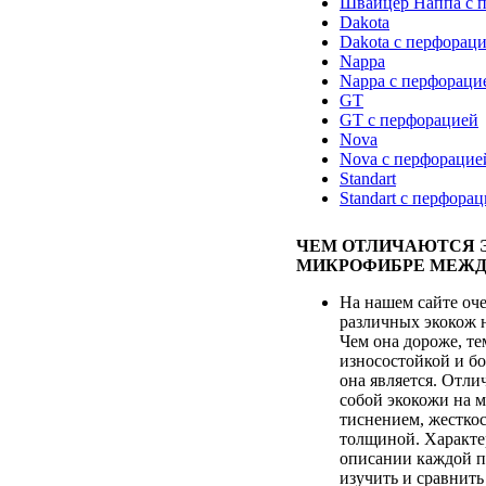
Швайцер Наппа с 
Dakota
Dakota с перфорац
Nappa
Nappa с перфораци
GT
GT с перфорацией
Nova
Nova с перфорацие
Standart
Standart с перфора
ЧЕМ ОТЛИЧАЮТСЯ 
МИКРОФИБРЕ МЕЖД
На нашем сайте оч
различных экокож 
Чем она дороже, те
износостойкой и бо
она является. Отл
собой экокожи на 
тиснением, жесткос
толщиной. Характе
описании каждой п
изучить и сравнить