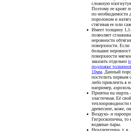
сложную изогнутую
Поэтому ее кроят п
по необходимости 
поролоном и натяги
стягивая ее или саж
Имеет толщину 1,1-
позволяет сглажив
неровности обтяги
поверхности. Если
большие неровност
поверхности мягкос
заказать отдельно
п
подложке толщино
10мм
. Данный пор
постелить первым с
либо приклеить к 
например, аэрозоль
Приятна на ощупь -
эластичная. Её сво
теплопроводности 
древесине, коже, он
Воздухо- и паропр
Гигроскопична, то 
водяные пары.
Неаллергенна, т. к.