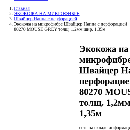
Главная
ЭКОКОЖА НА МИКРОФИБРЕ
Швайцер Наппа с перфорацией
Экокожа на микрофибре Швайцер Наппа с перфорацией
80270 MOUSE GREY толщ. 1,2мм шир. 1,35м
Экокожа на
микрофибр
Швайцер На
перфорацие
80270 MOU
толщ. 1,2м
1,35м
есть на складе
информаци