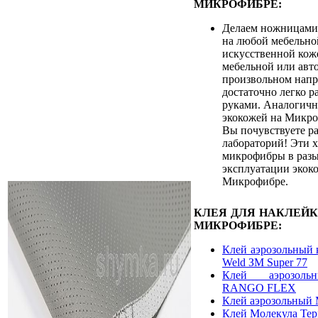
МИКРОФИБРЕ:
Делаем ножницами
на любой мебельно
искусственной кож
мебельной или авт
произвольном напр
достаточно легко р
руками. Аналогичн
экокожей на Микро
Вы почувствуете ра
лабораторий! Эти 
микрофибры в разы
эксплуатации экок
Микрофибре.
КЛЕЯ ДЛЯ НАКЛЕЙ
МИКРОФИБРЕ:
Клей аэрозольный 
Weld ЗМ Super 77
Клей аэрозоль
RANGO FLEX
Клей аэрозольный 
Клей Молекула Те