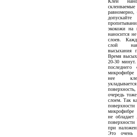
Клей нан
склеиваем
равномерно, 
допуска
пропитыван
экокожи на 
наносится не
слоев. Каж
слой нан
высыхания п
Время высых
20-30 минут
последнего 
микрофибре 
нее кле
укладывае
поверхность
очередь тож
слоем. Так к
поверхности
микрофибре
не обладает 
поверхност
при наложен
Это очень 