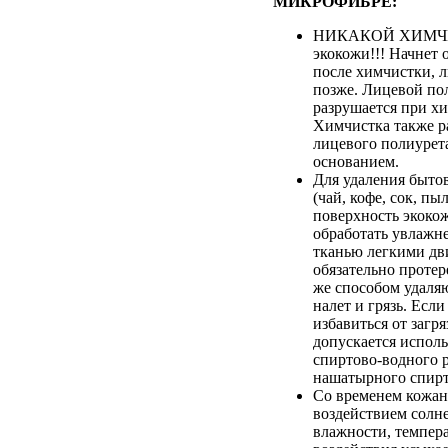
МИКРОФИБРЕ:
НИКАКОЙ ХИМЧИ
экокожи!!! Начнет 
после химчистки, 
позже. Лицевой по
разрушается при хи
Химчистка также р
лицевого полиурета
основанием.
Для удаления быто
(чай, кофе, сок, пыл
поверхность экоко
обработать увлажн
тканью легкими дв
обязательно протер
же способом удаля
налет и грязь. Если
избавиться от загря
допускается испол
спиртово-водного 
нашатырного спирт
Со временем кожан
воздействием солн
влажности, темпер