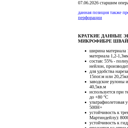
07.06.2026 старшим опе
данная позиция также п
перфорации
КРАТКИЕ ДАННЫЕ 
МИКРОФИБРЕ ШВАЙ
ширина материала 
материала 1,2-1,3м
состав: 55% - полиу
нейлон, производи
для удобства нарез
15пог.м или 20,25к
заводские рулоны и
40,5кв.м
используется при т
до +80 °С
ультрафиолетовая у
500H+
устойчивость к тре
Мартиндейлу): 800
устойчивость к гид
продается на отре