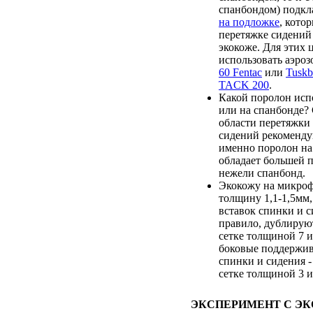
спанбондом) подк
на подложке
, кото
перетяжке сидений
экокоже. Для этих 
использовать аэро
60 Fentac
или
Tusk
TACK 200
.
Какой поролон испо
или на спанбонде?
области перетяжки
сидений рекоменду
именно поролон на 
обладает большей 
нежели спанбонд.
Экокожу на микроф
толщину 1,1-1,5мм,
вставок спинки и с
правило, дублирую
сетке толщиной 7 и
боковые поддержи
спинки и сидения 
сетке толщиной 3 и
ЭКСПЕРИМЕНТ С Э