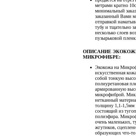
метрами кратно 10
минимальный заказ
заказанный Вами м
отправкой наматыв
тубу и тщательно з
несколько слоев во
пузырьковой плен
ОПИСАНИЕ ЭКОКОЖ
МИКРОФИБРЕ:
Экокожа на Микроф
искусственная кож
собой тонкую выс
полиуретановая пле
армированную выс
микрофиброй. Микр
нетканный матери
толщину 1,1-1,5мм
состоящий из туго
полиэфира. Микроф
очень маленьких, т
жгутиков, сцеплен
образующих что-то