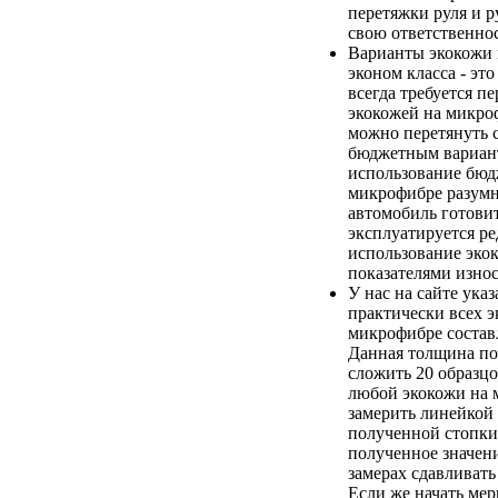
перетяжки руля и р
свою ответственнос
Варианты экокожи
эконом класса - эт
всегда требуется п
экокожей на микро
можно перетянуть 
бюджетным вариан
использование бюд
микрофибре разумно
автомобиль готови
эксплуатируется ред
использование эко
показателями износ
У нас на сайте ука
практически всех э
микрофибре составл
Данная толщина по
сложить 20 образц
любой экокожи на 
замерить линейкой
полученной стопки
полученное значени
замерах сдавливать
Если же начать ме