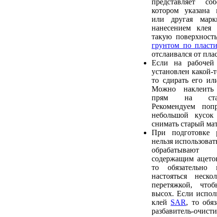
представляет со
котором указана 
или другая марк
нанесением клея 
такую поверхност
грунтом по пласти
отслаивался от пла
Если на рабочей
установлен какой-т
то сдирать его ил
Можно наклеить
прям на стар
Рекомендуем попр
небольшой кусок
снимать старый мат
При подготовке 
нельзя использовать
обрабатывают 
содержащим ацетон
то обязательно
настояться неско
перетяжкой, что
высох. Если исполь
клей
SAR
, то обя
разбавитель-очис