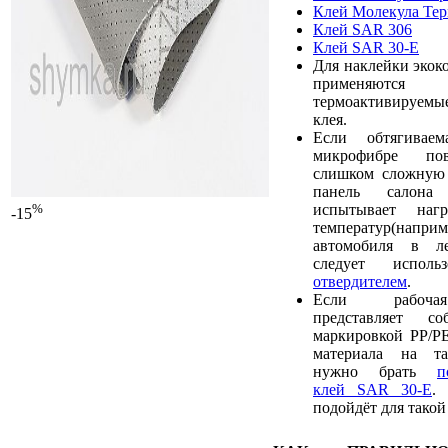
Клей Молекула Те
Клей SAR 306
Клей SAR 30-E
Для наклейки экок
применяют
термоактивируемы
клея.
Если обтягивае
микрофибре пов
слишком сложную 
панель салона
испытывает наг
%
-15
температур(наприм
автомобиля в ле
следует испол
отвердителем
.
Если рабочая
представляет с
маркировкой PP/PE
материала на та
нужно брать
п
клей SAR 30-E
.
подойдёт для такой