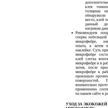
дополнитель
клея тонки
толщины не
обнаружили
место, клей 
данный де
нагревом дан
Рекомендуем попр
сперва небольшой
микрофибре, на
опыта, а затем 
наклейке. Суть пр
микрофибре сост
клей слегка впит
микрофибре и в ра
затем, после при
микрофибре к раб
произошло прочно
поверхностей. 
внимательно прочт
применению соотв
на нашем сайте в р
УХОД ЗА ЭКОКОЖЕЙ