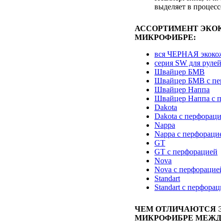
выделяет в процесс
АССОРТИМЕНТ ЭКО
МИКРОФИБРЕ:
вся ЧЕРНАЯ экоко
серия SW для руле
Швайцер БМВ
Швайцер БМВ с пе
Швайцер Наппа
Швайцер Наппа с 
Dakota
Dakota с перфорац
Nappa
Nappa с перфораци
GT
GT с перфорацией
Nova
Nova с перфорацие
Standart
Standart с перфора
ЧЕМ ОТЛИЧАЮТСЯ 
МИКРОФИБРЕ МЕЖД