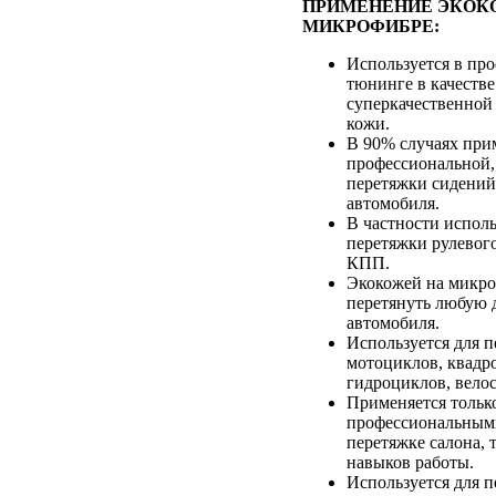
ПРИМЕНЕНИЕ ЭКОК
МИКРОФИБРЕ:
Используется в пр
тюнинге в качестве
суперкачественной
кожи.
В 90% случаях при
профессиональной,
перетяжки сидений
автомобиля.
В частности исполь
перетяжки рулевого
КПП.
Экокожей на микр
перетянуть любую д
автомобиля.
Используется для 
мотоциклов, квадр
гидроциклов, вело
Применяется тольк
профессиональным
перетяжке салона, т
навыков работы.
Используется для 