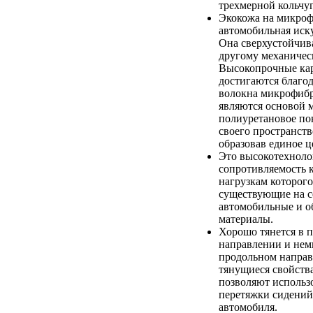
трехмерной кольчуг
Экокожа на микроф
автомобильная иск
Она сверхустойчив
другому механичес
Высокопрочные кар
достигаются благод
волокна микрофибр
являются основой 
полиуретановое по
своего пространств
образовав единое ц
Это высокотехноло
сопротивляемость 
нагрузкам которого
существующие на с
автомобильные и 
материалы.
Хорошо тянется в 
направлении и немн
продольном напра
тянущиеся свойств
позволяют использо
перетяжки сидений
автомобиля.