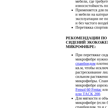
мебели, где требуе
износостойкость п
Применяется для п
и мебели на катерах
эксплуатации не п
и без частого возд
Перетяжка спортив
РЕКОМЕНДАЦИИ ПО
СИДЕНИЙ ЭКОКОЖЕ
МИКРОФИБРЕ:
При перетяжке сид
микрофибре нужно
спанбондом
плотно
кв.м, чтобы исклю
растрескивание лиц
сильном растяжени
микрофибры. Спанб
микрофибре аэрозо
Fensol 60 Fentac
ил
или TACK 200
.
Для мягкости и объ
микрофибре (если 
спанбондом, то и 