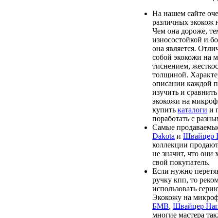
На нашем сайте оч
различных экокож 
Чем она дороже, те
износостойкой и бо
она является. Отл
собой экокожи на 
тиснением, жесткос
толщиной. Характе
описании каждой п
изучить и сравнить
экокожи на микроф
купить
каталоги
и 
поработать с разны
Самые продаваемые
Dakota
и
Швайцер
коллекции продают
не значит, что они
свой покупатель.
Если нужно перетя
ручку кпп, то реко
использовать сери
Экокожу на микро
БМВ
,
Швайцер На
многие мастера та