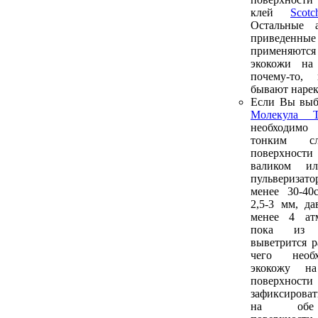
клей
Sco
Остальные а
приведенн
применяютс
экокожи на
почему-то,
бывают нарек
Если Вы выб
Молекула Т
необходим
тонким 
поверхнос
валиком и
пульверизато
менее 30-40
2,5-3 мм, да
менее 4 атм
пока из 
выветрится р
чего необ
экокожу н
поверхнос
зафиксироват
на обе 