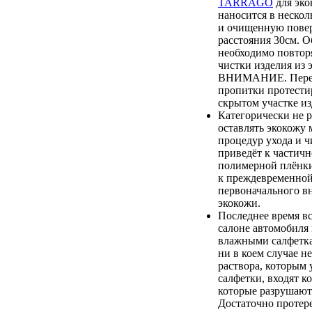
TARRAGO
для эко
наносится в нескол
и очищенную повер
расстояния 30см. О
необходимо повтор
чистки изделия из 
ВНИМАНИЕ. Перед
пропитки протестир
скрытом участке из
Категорически не 
оставлять экокожу 
процедур ухода и ч
приведёт к частич
полимерной плёнки,
к преждевременной
первоначального в
экокожи.
Последнее время вс
салоне автомобиля
влажными салфетка
ни в коем случае не
раствора, которым
салфетки, входят к
которые разрушают
Достаточно протер