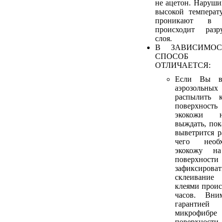
не ацетон. Наруши
высокой температ
проникают в 
происходит разр
слоя.
В ЗАВИСИМОС
СПОСОБ 
ОТЛИЧАЕТСЯ:
Если Вы в
аэрозольных
распылить 
поверхност
экокожи н
выждать, пок
выветрится р
чего необ
экокожу н
поверхнос
зафиксирова
склеивани
клеями проис
часов. Вни
гарантие
микрофиб
поверхности