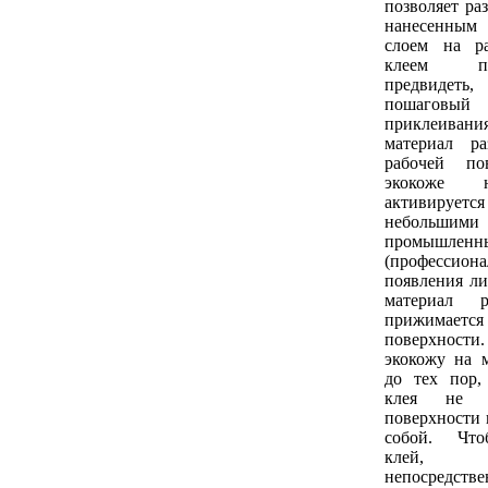
позволяет ра
нанесенным
слоем на р
клеем п
предвидеть
пошагов
приклеивания
материал р
рабочей по
экокоже 
активирует
небольши
промышленн
(профессион
появления ли
материал р
прижимае
поверхнос
экокожу на 
до тех пор,
клея не 
поверхности 
собой. Что
клей, 
непосредстве