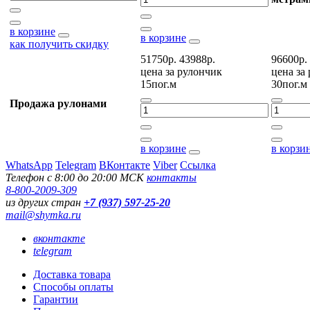
в корзине
в корзине
как получить скидку
51750р.
43988р.
96600р.
цена за
рулончик
цена за
15пог.м
30пог.м
Продажа рулонами
в корзине
в корзи
WhatsApp
Telegram
ВКонтакте
Viber
Ссылка
Телефон с 8:00 до 20:00 МСК
контакты
8-800-2009-309
из других стран
+7 (937) 597-25-20
mail@shymka.ru
вконтакте
telegram
Доставка товара
Способы оплаты
Гарантии