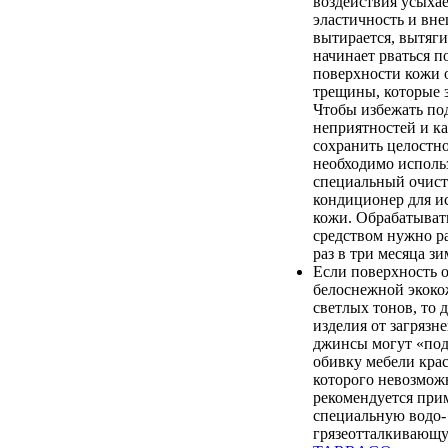
воздействия усыхае
эластичность и вн
вытирается, вытяги
начинает рваться п
поверхности кожи 
трещины, которые 
Чтобы избежать п
неприятностей и к
сохранить целостно
необходимо исполь
специальный очист
кондиционер для и
кожи. Обрабатыват
средством нужно ра
раз в три месяца зи
Если поверхность 
белоснежной экоко
светлых тонов, то 
изделия от загрязн
джинсы могут «по
обивку мебели крас
которого невозмож
рекомендуется при
специальную водо-
грязеотталкиваю