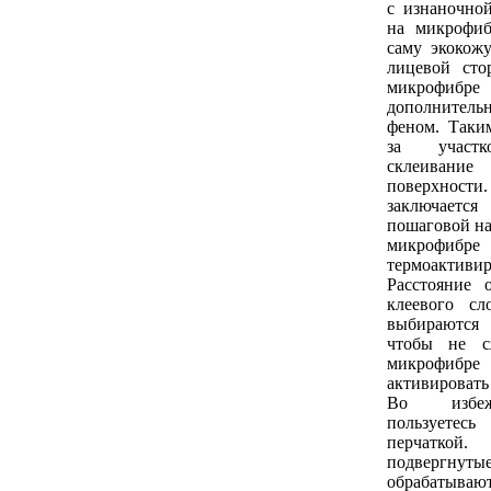
с изнаночно
на микрофиб
саму экокож
лицевой сто
микрофибре 
дополнител
феном. Таким
за участк
склеива
поверхно
заключае
пошаговой на
микрофиб
термоактив
Расстояние 
клеевого сл
выбираются
чтобы не с
микрофибре
активировать
Во избеж
пользует
перчатк
подвергнуты
обрабаты