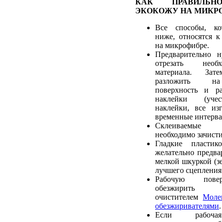
КАК ПРАВИЛЬН
ЭКОКОЖУ НА МИКР
Все способы, ко
ниже, относятся к
на микрофибре.
Предварительно 
отрезать необ
материала. Зат
разложить на
поверхность и ра
наклейки (учес
наклейки, все из
временные интерва
Склеиваемые
необходимо зачист
Гладкие пластик
желательно предва
мелкой шкуркой (зе
лучшего сцепления 
Рабочую пове
обезжирить р
очистителем
Моле
обезжиривателями
.
Если рабочая