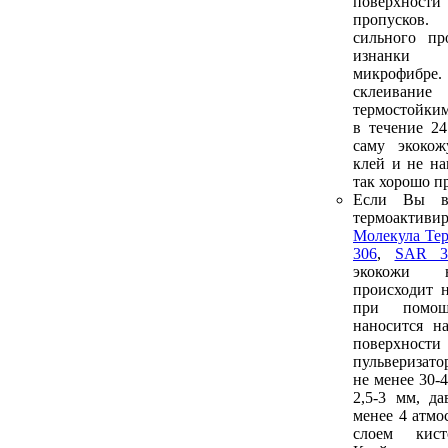
поверхности
пропусков.
сильного пр
изнанки
микрофибре
склеива
термостойким
в течение 2
саму экоко
клей и не на
так хорошо п
Если Вы в
термоакти
Молекула Те
306
,
SAR 3
экокожи 
происходит 
при помо
наносится н
поверх
пульверизат
не менее 30-
2,5-3 мм, да
менее 4 атмо
слоем кист