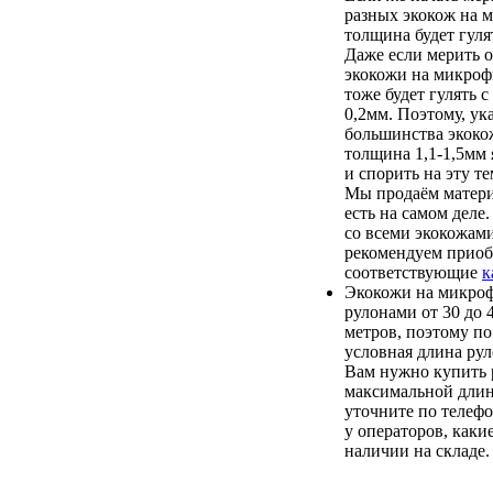
разных экокож на 
толщина будет гулят
Даже если мерить о
экокожи на микроф
тоже будет гулять с
0,2мм. Поэтому, ук
большинства экоко
толщина 1,1-1,5мм 
и спорить на эту т
Мы продаём матери
есть на самом деле
со всеми экокожам
рекомендуем приоб
соответствующие
к
Экокожи на микроф
рулонами от 30 до
метров, поэтому по
условная длина рул
Вам нужно купить 
максимальной длин
уточните по телеф
у операторов, каки
наличии на складе.