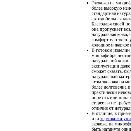
Экокожа на микроф
более высокую изно
стандартная натура
автомобильная кож
Благодаря своей по
она пропускает возд
натуральная кожа, 
комфортную экспл
холодное и жаркое 
В готовом изделии 
микрофибре неотли
натуральной кожи. 
эксплуатации даже
сможет сказать, бы
натуральный матер
этом экокожа на м
более долговечна и
практически невоз
порезать или поцар
стареет и не требуе
отличие от натурал
В отличие, к приме
или
термокожи уни
экокожа на микроф
быть натянута одн