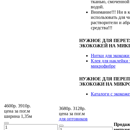
тканью, смоченной
водой.
Внимание!!! Ни в к
использовать для ч
растворители и аб
средства!!!
НУЖНОЕ ДЛЯ ПЕРЕ
ЭКОКОЖЕЙ НА МИК
Нитки для экокожи
Клея для наклейки 
микрофибре
НУЖНОЕ ДЛЯ ПЕРЕ
ЭКОКОЖИ НА МИКР
Каталоги с экокож
4600р.
3910р.
3680р.
3128р.
цена за
пог.м
цена за
пог.м
ширина 1,35м
для оптовиков
Продаж
метрам