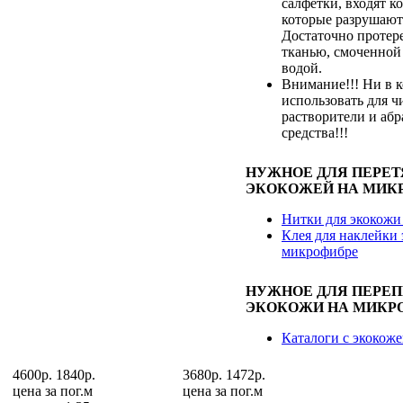
салфетки, входят к
которые разрушают
Достаточно протер
тканью, смоченной
водой.
Внимание!!! Ни в к
использовать для ч
растворители и аб
средства!!!
НУЖНОЕ ДЛЯ ПЕРЕ
ЭКОКОЖЕЙ НА МИК
Нитки для экокожи
Клея для наклейки 
микрофибре
НУЖНОЕ ДЛЯ ПЕРЕ
ЭКОКОЖИ НА МИКР
Каталоги с экокож
4600р.
1840р.
3680р.
1472р.
цена за
пог.м
цена за
пог.м