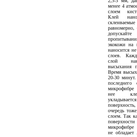
2,5-3 мм, да
менее 4 атмо
слоем кист
Клей нан
склеиваем
равномерно, 
допуска
пропитыван
экокожи на 
наносится не
слоев. Каж
слой нан
высыхания п
Время высых
20-30 минут
последнего 
микрофибре 
нее кле
укладывае
поверхность
очередь тож
слоем. Так к
поверхности
микрофибре
не обладает 