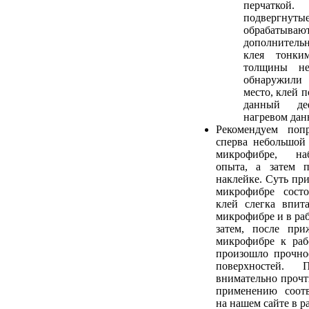
перчатк
подвергнуты
обрабаты
дополнитель
клея тонки
толщины не
обнаружили
место, клей 
данный де
нагревом дан
Рекомендуем попр
сперва небольшой
микрофибре, на
опыта, а затем 
наклейке. Суть пр
микрофибре сост
клей слегка впит
микрофибре и в ра
затем, после при
микрофибре к раб
произошло прочно
поверхностей. 
внимательно прочт
применению соотв
на нашем сайте в р