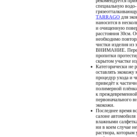
рекомендуется при
специальную водо-
грязеотталкиваю
TARRAGO
для эко
наносится в нескол
и очищенную повер
расстояния 30см. О
необходимо повтор
чистки изделия из 
ВНИМАНИЕ. Перед
пропитки протестир
скрытом участке из
Категорически не 
оставлять экокожу 
процедур ухода и ч
приведёт к частич
полимерной плёнки,
к преждевременной
первоначального в
экокожи.
Последнее время вс
салоне автомобиля
влажными салфетка
ни в коем случае не
раствора, которым