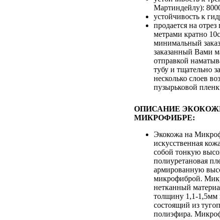
Мартиндейлу): 800
устойчивость к гид
продается на отре
метрами кратно 10
минимальный заказ
заказанный Вами м
отправкой наматыв
тубу и тщательно з
несколько слоев во
пузырьковой плен
ОПИСАНИЕ ЭКОКОЖ
МИКРОФИБРЕ:
Экокожа на Микроф
искусственная кож
собой тонкую выс
полиуретановая пле
армированную выс
микрофиброй. Микр
нетканный матери
толщину 1,1-1,5мм
состоящий из туго
полиэфира. Микроф