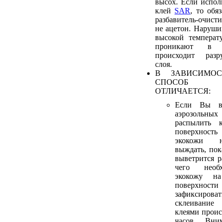
высох. Если исполь
клей
SAR
, то обя
разбавитель-очис
не ацетон. Наруши
высокой температ
проникают в 
происходит разр
слоя.
В ЗАВИСИМОС
СПОСОБ 
ОТЛИЧАЕТСЯ:
Если Вы в
аэрозольных
распылить 
поверхност
экокожи н
выждать, пок
выветрится р
чего необ
экокожу н
поверхнос
зафиксирова
склеивани
клеями проис
часов. Вни