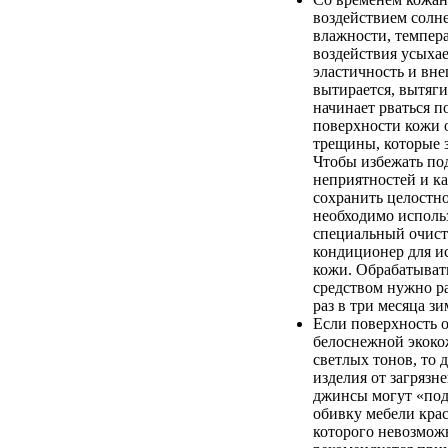
воздействием солн
влажности, темпер
воздействия усыхае
эластичность и вн
вытирается, вытяги
начинает рваться п
поверхности кожи 
трещины, которые 
Чтобы избежать п
неприятностей и к
сохранить целостно
необходимо исполь
специальный очист
кондиционер для и
кожи. Обрабатыват
средством нужно ра
раз в три месяца зи
Если поверхность 
белоснежной экоко
светлых тонов, то 
изделия от загрязн
джинсы могут «по
обивку мебели крас
которого невозмож