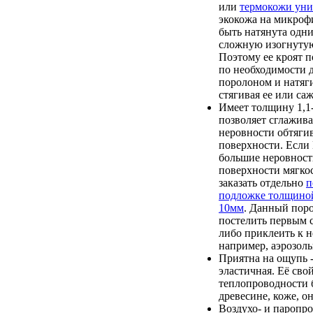
или
термокожи уни
экокожа на микроф
быть натянута одн
сложную изогнутую
Поэтому ее кроят п
по необходимости 
поролоном и натяги
стягивая ее или саж
Имеет толщину 1,1-
позволяет сглажив
неровности обтяги
поверхности. Если
большие неровност
поверхности мягкос
заказать отдельно
п
подложке толщино
10мм
. Данный пор
постелить первым с
либо приклеить к 
например, аэрозоль
Приятна на ощупь -
эластичная. Её сво
теплопроводности 
древесине, коже, он
Воздухо- и паропр