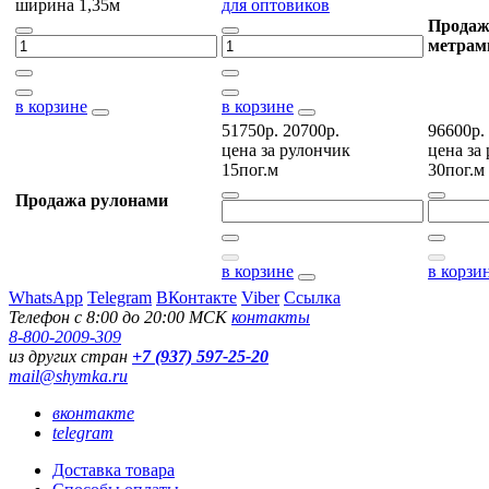
ширина 1,35м
для оптовиков
Продаж
метрам
в корзине
в корзине
51750р.
20700р.
96600р.
цена за
рулончик
цена за
15пог.м
30пог.м
Продажа рулонами
в корзине
в корзи
WhatsApp
Telegram
ВКонтакте
Viber
Ссылка
Телефон с 8:00 до 20:00 МСК
контакты
8-800-2009-309
из других стран
+7 (937) 597-25-20
mail@shymka.ru
вконтакте
telegram
Доставка товара