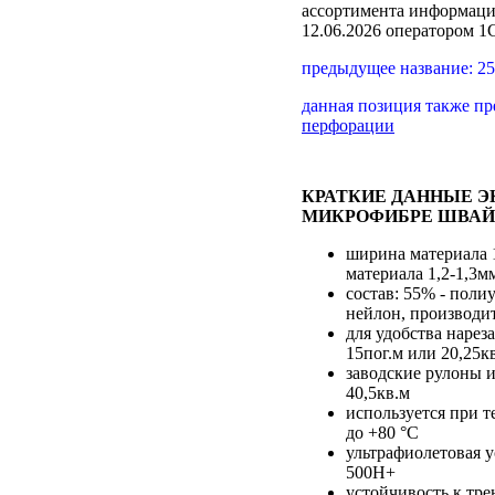
ассортимента
информаци
12.06.2026 оператором 
предыдущее название: 
данная позиция также п
перфорации
КРАТКИЕ ДАННЫЕ 
МИКРОФИБРЕ ШВАЙ
ширина материала 
материала 1,2-1,3м
состав: 55% - полиу
нейлон, производи
для удобства нарез
15пог.м или 20,25к
заводские рулоны и
40,5кв.м
используется при т
до +80 °С
ультрафиолетовая у
500H+
устойчивость к тре