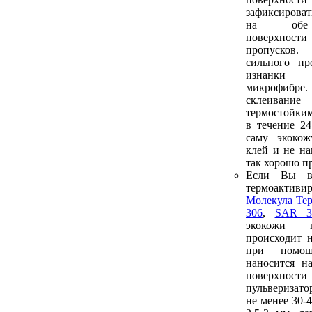
зафиксироват
на обе 
поверхности
пропусков.
сильного пр
изнанки
микрофибре
склеива
термостойким
в течение 2
саму экоко
клей и не на
так хорошо п
Если Вы в
термоакти
Молекула Те
306
,
SAR 3
экокожи 
происходит 
при помо
наносится н
поверх
пульверизат
не менее 30-