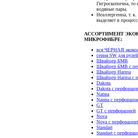
Гигроскопична, то 
водяные пары.
Неаллергенна, т. к.
выделяет в процесс
АССОРТИМЕНТ ЭКО
МИКРОФИБРЕ:
вся ЧЕРНАЯ экоко
серия SW для руле
Швайцер БМВ
Швайцер БМВ с пе
Швайцер Наппа
Швайцер Наппа с 
Dakota
Dakota с перфорац
Nappa
Nappa с перфораци
GT
GT с перфорацией
Nova
Nova с перфорацие
Standart
Standart с перфора