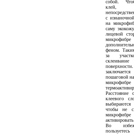
собой. Что
клей, 
непосредстве
с изнаночно
на микрофиб
саму экокож
лицевой сто
микрофибре 
дополнител
феном. Таким
за участк
склеива
поверхно
заключае
пошаговой на
микрофиб
термоактив
Расстояние 
клеевого сл
выбираются
чтобы не с
микрофибре
активировать
Во избеж
пользует