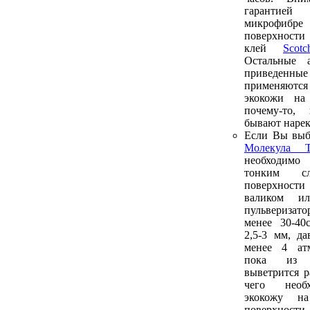
гарантие
микрофиб
поверхности
клей
Sco
Остальные а
приведенн
применяютс
экокожи на
почему-то,
бывают нарек
Если Вы выб
Молекула Т
необходим
тонким 
поверхнос
валиком и
пульверизато
менее 30-40
2,5-3 мм, да
менее 4 атм
пока из 
выветрится р
чего необ
экокожу н
поверхнос