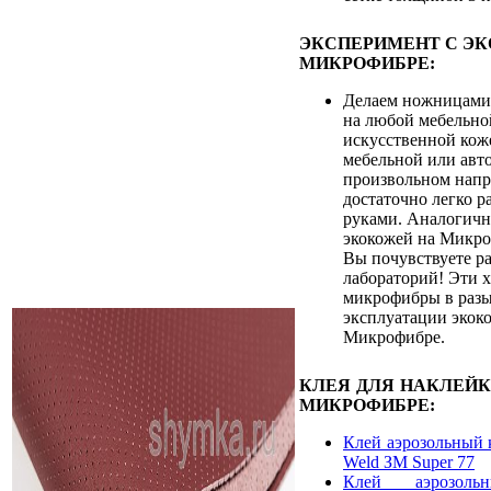
ЭКСПЕРИМЕНТ С Э
МИКРОФИБРЕ:
Делаем ножницами
на любой мебельно
искусственной кож
мебельной или авт
произвольном напр
достаточно легко р
руками. Аналогичн
экокожей на Микро
Вы почувствуете ра
лабораторий! Эти 
микрофибры в разы
эксплуатации экок
Микрофибре.
КЛЕЯ ДЛЯ НАКЛЕЙ
МИКРОФИБРЕ:
Клей аэрозольный 
Weld ЗМ Super 77
Клей аэрозоль