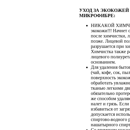
УХОД ЗА ЭКОКОЖЕЙ
МИКРОФИБРЕ:
НИКАКОЙ ХИМЧИ
экокожи!!! Начнет 
после химчистки, 
позже. Лицевой по
разрушается при хи
Химчистка также р
лицевого полиурета
основанием.
Для удаления быто
(чай, кофе, сок, пыл
поверхность экоко
обработать увлажн
тканью легкими дв
обязательно протер
же способом удаля
налет и грязь. Если
избавиться от загря
допускается испол
спиртово-водного 
нашатырного спирт
Со временем кожан