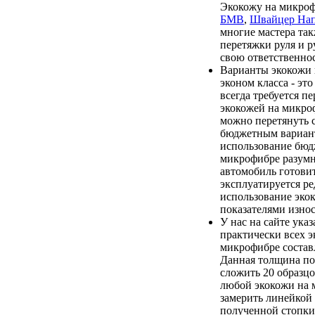
Экокожу на микро
БМВ
,
Швайцер На
многие мастера та
перетяжки руля и р
свою ответственнос
Варианты экокожи
эконом класса - эт
всегда требуется п
экокожей на микро
можно перетянуть 
бюджетным вариан
использование бюд
микрофибре разумно
автомобиль готови
эксплуатируется ред
использование эко
показателями износ
У нас на сайте ука
практически всех э
микрофибре составл
Данная толщина по
сложить 20 образц
любой экокожи на 
замерить линейкой
полученной стопки