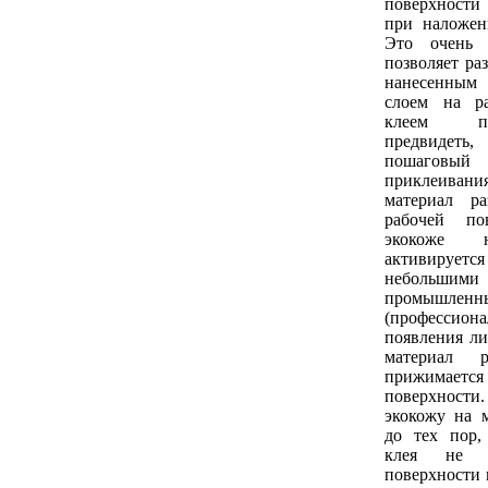
поверхност
при наложен
Это очень 
позволяет ра
нанесенным
слоем на р
клеем п
предвидеть
пошагов
приклеивания
материал р
рабочей по
экокоже 
активирует
небольши
промышленн
(профессион
появления ли
материал р
прижимае
поверхнос
экокожу на 
до тех пор,
клея не 
поверхности 