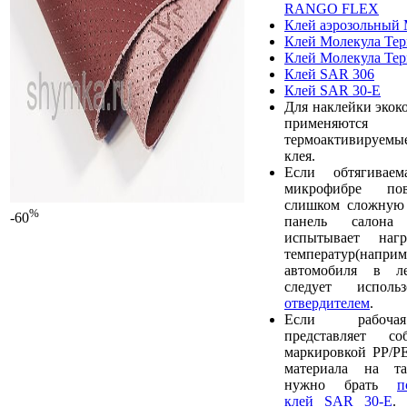
RANGO FLEX
Клей аэрозольный 
Клей Молекула Те
Клей Молекула Те
Клей SAR 306
Клей SAR 30-E
Для наклейки экок
применяют
термоактивируемы
клея.
Если обтягивае
микрофибре пов
слишком сложную 
%
-60
панель салона
испытывает наг
температур(наприм
автомобиля в ле
следует испол
отвердителем
.
Если рабочая
представляет с
маркировкой PP/PE
материала на та
нужно брать
п
клей SAR 30-E
.