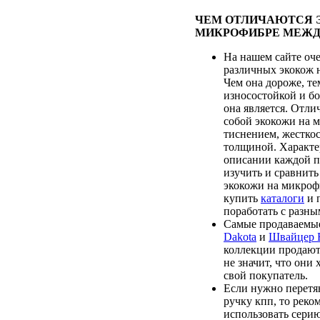
ЧЕМ ОТЛИЧАЮТСЯ 
МИКРОФИБРЕ МЕЖД
На нашем сайте оч
различных экокож 
Чем она дороже, те
износостойкой и бо
она является. Отл
собой экокожи на 
тиснением, жесткос
толщиной. Характе
описании каждой п
изучить и сравнить
экокожи на микроф
купить
каталоги
и 
поработать с разны
Самые продаваемые
Dakota
и
Швайцер
коллекции продают
не значит, что они
свой покупатель.
Если нужно перетя
ручку кпп, то реко
использовать сери