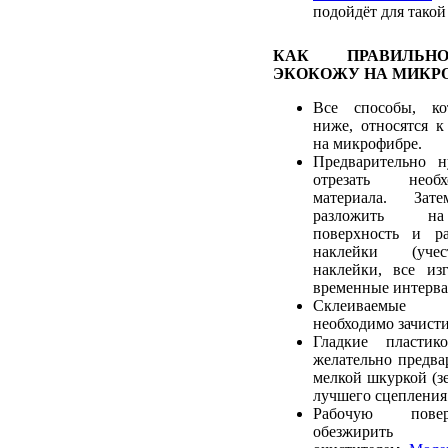
подойдёт для такой
КАК ПРАВИЛЬН
ЭКОКОЖУ НА МИКР
Все способы, ко
ниже, относятся к
на микрофибре.
Предварительно 
отрезать необ
материала. Зат
разложить на
поверхность и ра
наклейки (учес
наклейки, все из
временные интерва
Склеиваемые
необходимо зачист
Гладкие пластик
желательно предва
мелкой шкуркой (зе
лучшего сцепления 
Рабочую пове
обезжирить р