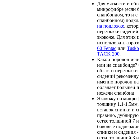
Для мягкости и объ
микрофибре (если 
спанбондом, то и 
спанбондом) подк
на подложке
, кото
перетяжке сидений
экокоже. Для этих 
использовать аэро
60 Fentac
или
Tusk
TACK 200
.
Какой поролон испо
или на спанбонде?
области перетяжки
сидений рекоменду
именно поролон на 
обладает большей 
нежели спанбонд.
Экокожу на микроф
толщину 1,1-1,5мм,
вставок спинки и с
правило, дублирую
сетке толщиной 7 и
боковые поддержи
спинки и сидения 
сетке толщиной 3 и