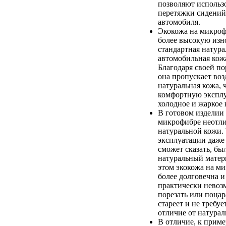
позволяют использо
перетяжки сидений
автомобиля.
Экокожа на микроф
более высокую изно
стандартная натура
автомобильная кож
Благодаря своей по
она пропускает возд
натуральная кожа, 
комфортную экспл
холодное и жаркое 
В готовом изделии 
микрофибре неотли
натуральной кожи. 
эксплуатации даже
сможет сказать, бы
натуральный матер
этом экокожа на м
более долговечна и
практически невоз
порезать или поцар
стареет и не требуе
отличие от натурал
В отличие, к приме