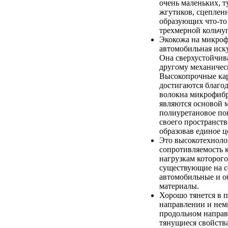
очень маленьких, т
жгутиков, сцеплен
образующих что-то
трехмерной кольчуг
Экокожа на микроф
автомобильная иск
Она сверхустойчив
другому механичес
Высокопрочные кар
достигаются благод
волокна микрофибр
являются основой 
полиуретановое по
своего пространств
образовав единое ц
Это высокотехноло
сопротивляемость 
нагрузкам которого
существующие на с
автомобильные и 
материалы.
Хорошо тянется в 
направлении и немн
продольном напра
тянущиеся свойств