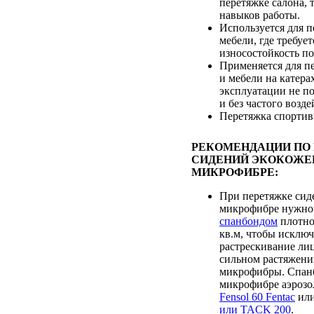
перетяжке салона, т
навыков работы.
Используется для 
мебели, где требуе
износостойкость п
Применяется для п
и мебели на катерах
эксплуатации не п
и без частого возд
Перетяжка спортив
РЕКОМЕНДАЦИИ ПО
СИДЕНИЙ ЭКОКОЖЕ
МИКРОФИБРЕ:
При перетяжке сид
микрофибре нужно
спанбондом
плотно
кв.м, чтобы исклю
растрескивание лиц
сильном растяжени
микрофибры. Спанб
микрофибре аэрозо
Fensol 60 Fentac
ил
или TACK 200
.