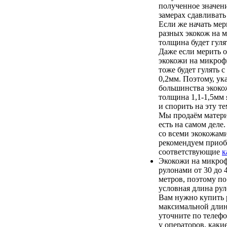
полученное значени
замерах сдавливать
Если же начать ме
разных экокож на 
толщина будет гулят
Даже если мерить о
экокожи на микроф
тоже будет гулять с
0,2мм. Поэтому, ук
большинства экоко
толщина 1,1-1,5мм 
и спорить на эту т
Мы продаём матери
есть на самом деле
со всеми экокожам
рекомендуем приоб
соответствующие
к
Экокожи на микроф
рулонами от 30 до
метров, поэтому по
условная длина рул
Вам нужно купить 
максимальной длин
уточните по телеф
у операторов, каки