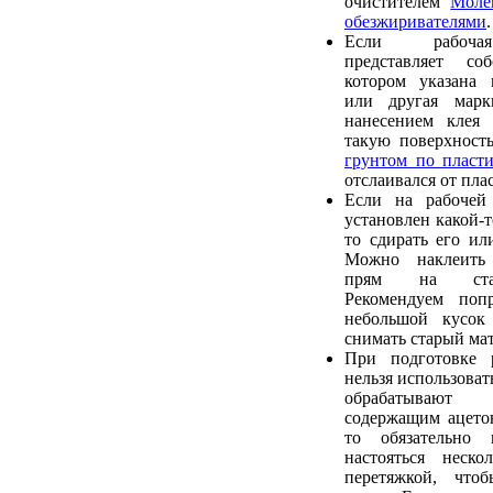
очистителем
Моле
обезжиривателями
.
Если рабочая
представляет со
котором указана 
или другая марк
нанесением клея 
такую поверхност
грунтом по пласти
отслаивался от пла
Если на рабочей
установлен какой-т
то сдирать его ил
Можно наклеить
прям на стар
Рекомендуем попр
небольшой кусок
снимать старый мат
При подготовке 
нельзя использовать
обрабатывают 
содержащим ацетон
то обязательно
настояться неско
перетяжкой, что