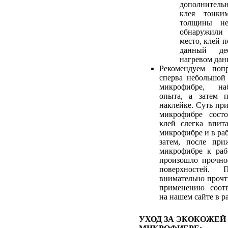
дополнитель
клея тонки
толщины не
обнаружили
место, клей 
данный де
нагревом дан
Рекомендуем попр
сперва небольшой
микрофибре, на
опыта, а затем 
наклейке. Суть пр
микрофибре сост
клей слегка впит
микрофибре и в ра
затем, после при
микрофибре к раб
произошло прочно
поверхностей. 
внимательно прочт
применению соотв
на нашем сайте в р
УХОД ЗА ЭКОКОЖЕЙ