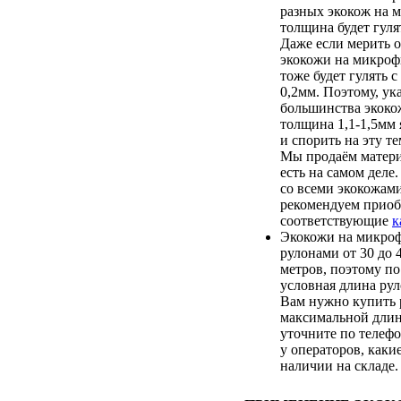
разных экокож на 
толщина будет гулят
Даже если мерить о
экокожи на микроф
тоже будет гулять с
0,2мм. Поэтому, ук
большинства экоко
толщина 1,1-1,5мм 
и спорить на эту т
Мы продаём матери
есть на самом деле
со всеми экокожам
рекомендуем приоб
соответствующие
к
Экокожи на микроф
рулонами от 30 до
метров, поэтому по
условная длина рул
Вам нужно купить 
максимальной длин
уточните по телеф
у операторов, каки
наличии на складе.