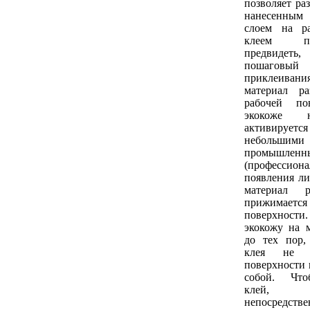
позволяет ра
нанесенным
слоем на р
клеем п
предвидеть
пошагов
приклеивания
материал р
рабочей по
экокоже 
активирует
небольши
промышленн
(профессион
появления ли
материал р
прижимае
поверхнос
экокожу на 
до тех пор,
клея не 
поверхности 
собой. Что
клей, 
непосредстве