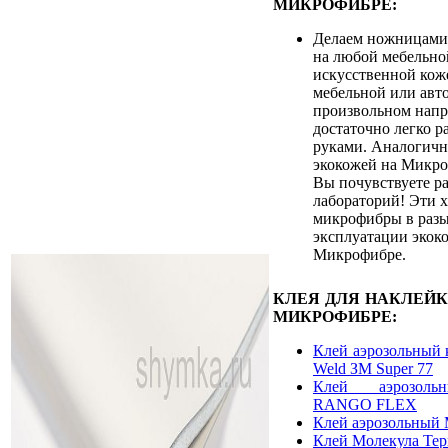
МИКРОФИБРЕ:
Делаем ножницами
на любой мебельно
искусственной кож
мебельной или авт
произвольном напр
достаточно легко р
руками. Аналогичн
экокожей на Микро
Вы почувствуете ра
лабораторий! Эти 
микрофибры в разы
эксплуатации экок
Микрофибре.
КЛЕЯ ДЛЯ НАКЛЕЙ
МИКРОФИБРЕ:
Клей аэрозольный 
Weld ЗМ Super 77
Клей аэрозоль
RANGO FLEX
Клей аэрозольный 
Клей Молекула Те