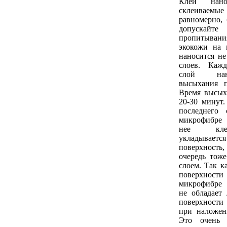
Клей нан
склеиваем
равномерно, 
допуска
пропитыван
экокожи на 
наносится не
слоев. Каж
слой нан
высыхания п
Время высых
20-30 минут
последнего 
микрофибре 
нее кле
укладывае
поверхность
очередь тож
слоем. Так к
поверхности
микрофибре
не обладает 
поверхност
при наложен
Это очень 