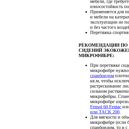
мебели, где требуе
износостойкость п
Применяется для п
и мебели на катерах
эксплуатации не п
и без частого возд
Перетяжка спортив
РЕКОМЕНДАЦИИ ПО
СИДЕНИЙ ЭКОКОЖЕ
МИКРОФИБРЕ:
При перетяжке сид
микрофибре нужно
спанбондом
плотно
кв.м, чтобы исклю
растрескивание лиц
сильном растяжени
микрофибры. Спанб
микрофибре аэрозо
Fensol 60 Fentac
ил
или TACK 200
.
Для мягкости и объ
микрофибре (если 
спанбондом, то и 