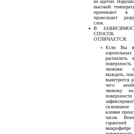
не ацетон. Наруши
высокой температ
проникают в 
происходит разр
слоя.
В ЗАВИСИМОС
СПОСОБ 
ОТЛИЧАЕТСЯ:
Если Вы в
аэрозольных
распылить 
поверхност
экокожи н
выждать, пок
выветрится р
чего необ
экокожу н
поверхнос
зафиксирова
склеивани
клеями проис
часов. Вни
гарантие
микрофиб
поверхности