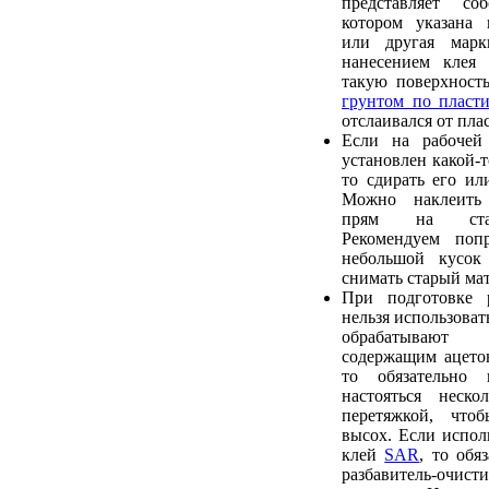
представляет со
котором указана 
или другая марк
нанесением клея 
такую поверхност
грунтом по пласти
отслаивался от пла
Если на рабочей
установлен какой-т
то сдирать его ил
Можно наклеить
прям на стар
Рекомендуем попр
небольшой кусок
снимать старый мат
При подготовке 
нельзя использовать
обрабатывают 
содержащим ацетон
то обязательно
настояться неско
перетяжкой, что
высох. Если исполь
клей
SAR
, то обя
разбавитель-очис