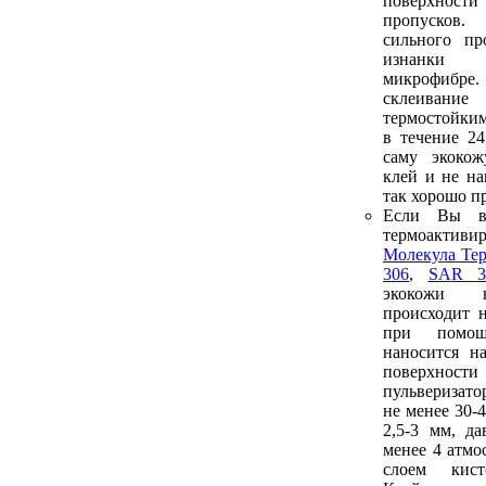
поверхности
пропусков.
сильного пр
изнанки
микрофибре
склеива
термостойким
в течение 2
саму экоко
клей и не на
так хорошо п
Если Вы в
термоакти
Молекула Те
306
,
SAR 3
экокожи 
происходит 
при помо
наносится н
поверх
пульверизат
не менее 30-
2,5-3 мм, да
менее 4 атмо
слоем кист