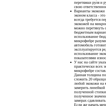
перетяжки руля и р
свою ответственнос
Варианты экокожи
эконом класса - эт
всегда требуется п
экокожей на микро
можно перетянуть 
бюджетным вариан
использование бюд
микрофибре разумно
автомобиль готови
эксплуатируется ред
использование эко
показателями износ
У нас на сайте ука
практически всех э
микрофибре составл
Данная толщина по
сложить 20 образц
любой экокожи на 
замерить линейкой
полученной стопки
полученное значени
замерах сдавливать
Если же начать ме