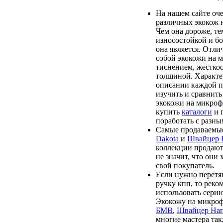
На нашем сайте оч
различных экокож 
Чем она дороже, те
износостойкой и бо
она является. Отл
собой экокожи на 
тиснением, жесткос
толщиной. Характе
описании каждой п
изучить и сравнить
экокожи на микроф
купить
каталоги
и 
поработать с разны
Самые продаваемые
Dakota
и
Швайцер
коллекции продают
не значит, что они
свой покупатель.
Если нужно перетя
ручку кпп, то реко
использовать сери
Экокожу на микро
БМВ
,
Швайцер На
многие мастера та