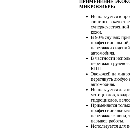
ПРИМЕНЕНИЕ ЭКОК
МИКРОФИБРЕ:
Используется в пр
тюнинге в качестве
суперкачественной
кожи.
В 90% случаях при
профессиональной,
перетяжки сидений
автомобиля.
В частности исполь
перетяжки рулевого
КПП.
Экокожей на микр
перетянуть любую д
автомобиля.
Используется для 
мотоциклов, квадр
гидроциклов, вело
Применяется тольк
профессиональным
перетяжке салона, т
навыков работы.
Используется для 