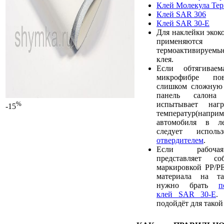
Клей Молекула Те
Клей SAR 306
Клей SAR 30-E
Для наклейки экок
применяют
термоактивируемы
клея.
Если обтягивае
микрофибре пов
слишком сложную 
панель салона
испытывает наг
%
-15
температур(наприм
автомобиля в ле
следует испол
отвердителем
.
Если рабочая
представляет с
маркировкой PP/PE
материала на та
нужно брать
п
клей SAR 30-E
.
подойдёт для такой