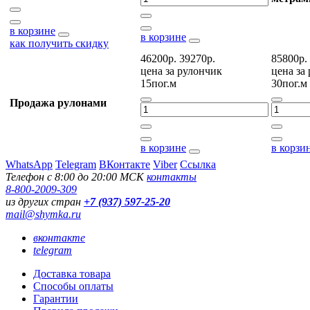
в корзине
в корзине
как получить скидку
46200р.
39270р.
85800р.
цена за
рулончик
цена за
15пог.м
30пог.м
Продажа рулонами
в корзине
в корзи
WhatsApp
Telegram
ВКонтакте
Viber
Ссылка
Телефон с 8:00 до 20:00 МСК
контакты
8-800-2009-309
из других стран
+7 (937) 597-25-20
mail@shymka.ru
вконтакте
telegram
Доставка товара
Способы оплаты
Гарантии