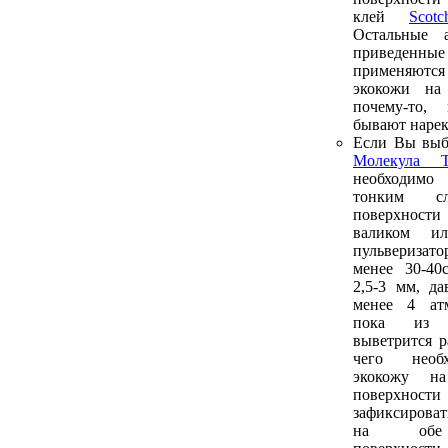
клей
Sco
Остальные а
приведенн
применяютс
экокожи на
почему-то,
бывают нарек
Если Вы выб
Молекула Т
необходим
тонким 
поверхнос
валиком и
пульверизато
менее 30-40
2,5-3 мм, да
менее 4 атм
пока из 
выветрится р
чего необ
экокожу н
поверхнос
зафиксироват
на обе 