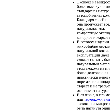
Экокожа на микроф
более высокую изно
стандартная натура
автомобильная кож
Благодаря своей по
она пропускает возд
натуральная кожа, 
комфортную экспл
холодное и жаркое 
В готовом изделии 
микрофибре неотли
натуральной кожи. 
эксплуатации даже
сможет сказать, бы
натуральный матер
этом экокожа на м
более долговечна и
практически невоз
порезать или поцар
стареет и не требуе
отличие от натурал
В отличие, к приме
или
термокожи уни
экокожа на микроф
быть натянута одн