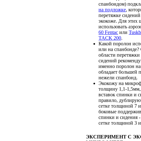
спанбондом) подк
на подложке
, кото
перетяжке сидений
экокоже. Для этих 
использовать аэро
60 Fentac
или
Tusk
TACK 200
.
Какой поролон испо
или на спанбонде?
области перетяжки
сидений рекоменду
именно поролон на 
обладает большей 
нежели спанбонд.
Экокожу на микроф
толщину 1,1-1,5мм,
вставок спинки и с
правило, дублирую
сетке толщиной 7 и
боковые поддержи
спинки и сидения 
сетке толщиной 3 и
ЭКСПЕРИМЕНТ С Э