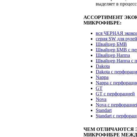
выделяет в процесс
АССОРТИМЕНТ ЭКО
МИКРОФИБРЕ:
вся ЧЕРНАЯ экоко
серия SW для руле
Швайцер БМВ
Швайцер БМВ с пе
Швайцер Наппа
Швайцер Наппа с 
Dakota
Dakota с перфорац
Nappa
Nappa с перфораци
GT
GT с перфорацией
Nova
Nova с перфорацие
Standart
Standart с перфора
ЧЕМ ОТЛИЧАЮТСЯ 
МИКРОФИБРЕ МЕЖД