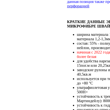
данная позиция также п
перфорацией
КРАТКИЕ ДАННЫЕ 
МИКРОФИБРЕ ШВАЙ
ширина материала 
материала 1,2-1,3м
состав: 55% - полиу
нейлон, производи
начиная с 2022 год
более белая
для удобства нарез
15пог.м или 20,25к
заводские рулоны и
40,5кв.м
используется при т
до +80 °С
ультрафиолетовая у
500H+
устойчивость к тре
Мартиндейлу): 800
устойчивость к гид
продается на отре