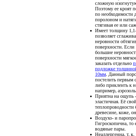
сложную изогнутую
Поэтому ее кроят п
по необходимости 
поролоном и натяги
стягивая ее или саж
Имеет толщину 1,1-
позволяет сглажив
неровности обтяги
поверхности. Если
большие неровност
поверхности мягкос
заказать отдельно
п
подложке толщино
10мм
. Данный пор
постелить первым с
либо приклеить к 
например, аэрозоль
Приятна на ощупь -
эластичная. Её сво
теплопроводности 
древесине, коже, он
Воздухо- и паропр
Гигроскопична, то 
водяные пары.
Неаллергенна, т. к.