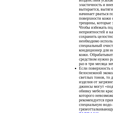
воздействия усыхае
эластичность и вн
вытирается, вытяги
начинает рваться п
поверхности кожи 
трещины, которые 
Чтобы избежать п
неприятностей и к
сохранить целостно
необходимо исполь
специальный очист
кондиционер для и
кожи. Обрабатыват
средством нужно ра
раз в три месяца зи
Если поверхность 
белоснежной экоко
светлых тонов, то 
изделия от загрязн
джинсы могут «по
обивку мебели крас
которого невозмож
рекомендуется при
специальную водо-
грязеотталкиваю