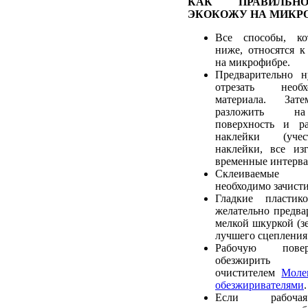
КАК ПРАВИЛЬН
ЭКОКОЖУ НА МИКР
Все способы, ко
ниже, относятся к
на микрофибре.
Предварительно 
отрезать необ
материала. Зат
разложить на
поверхность и ра
наклейки (учес
наклейки, все из
временные интерва
Склеиваемые
необходимо зачист
Гладкие пластик
желательно предва
мелкой шкуркой (зе
лучшего сцепления 
Рабочую пове
обезжирить р
очистителем
Моле
обезжиривателями
.
Если рабочая