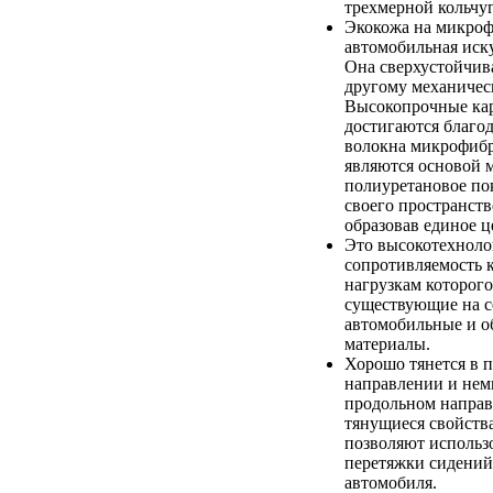
трехмерной кольчуг
Экокожа на микроф
автомобильная иск
Она сверхустойчив
другому механичес
Высокопрочные кар
достигаются благод
волокна микрофибр
являются основой 
полиуретановое по
своего пространств
образовав единое ц
Это высокотехноло
сопротивляемость 
нагрузкам которого
существующие на с
автомобильные и 
материалы.
Хорошо тянется в 
направлении и немн
продольном напра
тянущиеся свойств
позволяют использо
перетяжки сидений
автомобиля.