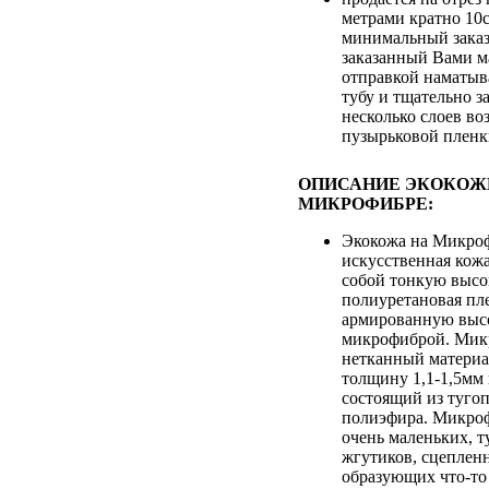
метрами кратно 10
минимальный заказ
заказанный Вами м
отправкой наматыв
тубу и тщательно з
несколько слоев во
пузырьковой плен
ОПИСАНИЕ ЭКОКОЖ
МИКРОФИБРЕ:
Экокожа на Микроф
искусственная кож
собой тонкую выс
полиуретановая пле
армированную выс
микрофиброй. Микр
нетканный матери
толщину 1,1-1,5мм
состоящий из туго
полиэфира. Микроф
очень маленьких, т
жгутиков, сцеплен
образующих что-то