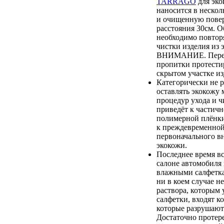
TARRAGO
для эко
наносится в нескол
и очищенную повер
расстояния 30см. О
необходимо повтор
чистки изделия из 
ВНИМАНИЕ. Перед
пропитки протестир
скрытом участке из
Категорически не 
оставлять экокожу 
процедур ухода и ч
приведёт к частич
полимерной плёнки,
к преждевременной
первоначального в
экокожи.
Последнее время вс
салоне автомобиля
влажными салфетка
ни в коем случае не
раствора, которым
салфетки, входят к
которые разрушают
Достаточно протер