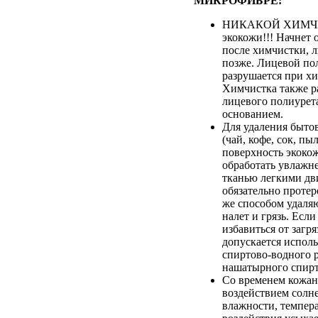
МИКРОФИБРЕ:
НИКАКОЙ ХИМЧИ
экокожи!!! Начнет 
после химчистки, 
позже. Лицевой по
разрушается при хи
Химчистка также р
лицевого полиурета
основанием.
Для удаления быто
(чай, кофе, сок, пыл
поверхность экоко
обработать увлажн
тканью легкими дв
обязательно протер
же способом удаля
налет и грязь. Если
избавиться от загря
допускается испол
спиртово-водного 
нашатырного спирт
Со временем кожан
воздействием солн
влажности, темпер