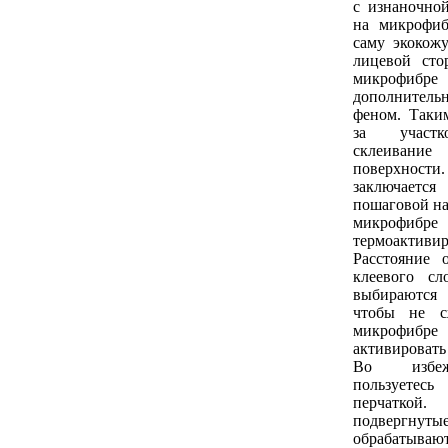
с изнаночно
на микрофиб
саму экокож
лицевой сто
микрофибре 
дополнител
феном. Таким
за участк
склеива
поверхно
заключае
пошаговой на
микрофиб
термоактив
Расстояние 
клеевого сл
выбираются
чтобы не с
микрофибре
активировать
Во избеж
пользует
перчатк
подвергнуты
обрабаты