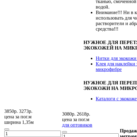
тканью, смоченной
водой.
Внимание!!! Ни в к
использовать для ч
растворители и аб
средства!!!
НУЖНОЕ ДЛЯ ПЕРЕ
ЭКОКОЖЕЙ НА МИК
Нитки для экокожи
Клея для наклейки 
микрофибре
НУЖНОЕ ДЛЯ ПЕРЕ
ЭКОКОЖИ НА МИКР
Каталоги с экокож
3850р.
3273р.
3080р.
2618р.
цена за
пог.м
цена за
пог.м
ширина 1,35м
для оптовиков
Продаж
метрам