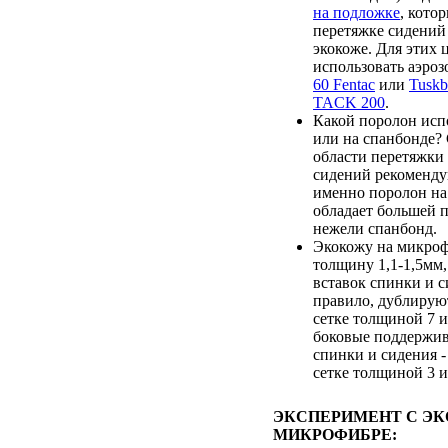
на подложке
, кото
перетяжке сидений
экокоже. Для этих 
использовать аэро
60 Fentac
или
Tusk
TACK 200
.
Какой поролон испо
или на спанбонде?
области перетяжки
сидений рекоменду
именно поролон на 
обладает большей 
нежели спанбонд.
Экокожу на микроф
толщину 1,1-1,5мм,
вставок спинки и с
правило, дублирую
сетке толщиной 7 и
боковые поддержи
спинки и сидения 
сетке толщиной 3 и
ЭКСПЕРИМЕНТ С Э
МИКРОФИБРЕ: