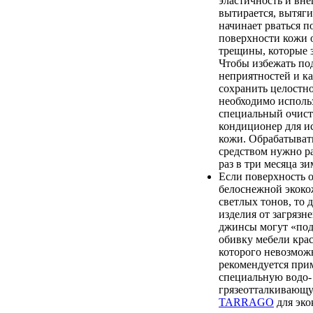
эластичность и вн
вытирается, вытяги
начинает рваться п
поверхности кожи 
трещины, которые 
Чтобы избежать п
неприятностей и к
сохранить целостно
необходимо исполь
специальный очист
кондиционер для и
кожи. Обрабатыват
средством нужно ра
раз в три месяца зи
Если поверхность 
белоснежной экоко
светлых тонов, то 
изделия от загрязн
джинсы могут «по
обивку мебели крас
которого невозмож
рекомендуется при
специальную водо-
грязеотталкиваю
TARRAGO
для эко