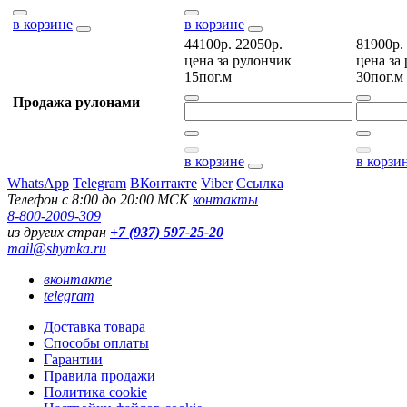
в корзине
в корзине
44100р.
22050р.
81900р.
цена за
рулончик
цена за
15пог.м
30пог.м
Продажа рулонами
в корзине
в корзи
WhatsApp
Telegram
ВКонтакте
Viber
Ссылка
Телефон с 8:00 до 20:00 МСК
контакты
8-800-2009-309
из других стран
+7 (937) 597-25-20
mail@shymka.ru
вконтакте
telegram
Доставка товара
Способы оплаты
Гарантии
Правила продажи
Политика cookie