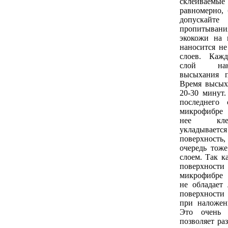
склеиваем
равномерно, 
допуска
пропитыван
экокожи на 
наносится не
слоев. Каж
слой нан
высыхания п
Время высых
20-30 минут
последнего 
микрофибре 
нее кле
укладывае
поверхность
очередь тож
слоем. Так к
поверхности
микрофибре
не обладает 
поверхност
при наложен
Это очень 
позволяет ра