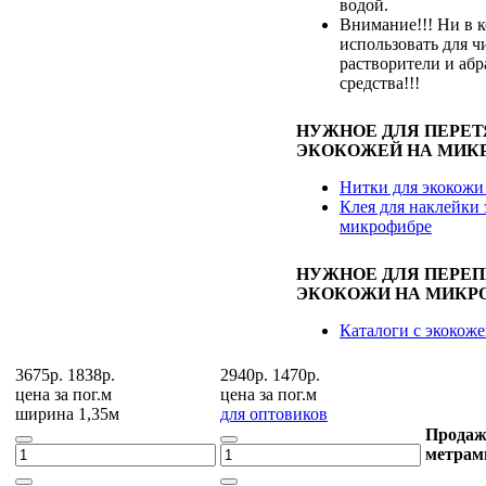
водой.
Внимание!!! Ни в к
использовать для ч
растворители и аб
средства!!!
НУЖНОЕ ДЛЯ ПЕРЕ
ЭКОКОЖЕЙ НА МИК
Нитки для экокожи
Клея для наклейки 
микрофибре
НУЖНОЕ ДЛЯ ПЕРЕ
ЭКОКОЖИ НА МИКР
Каталоги с экокож
3675р.
1838р.
2940р.
1470р.
цена за
пог.м
цена за
пог.м
ширина 1,35м
для оптовиков
Продаж
метрам