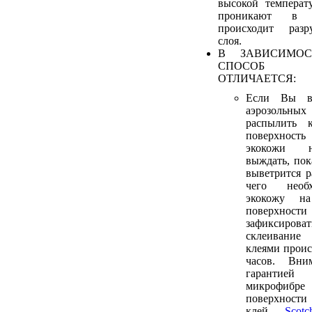
высокой температ
проникают в 
происходит разр
слоя.
В ЗАВИСИМОС
СПОСОБ 
ОТЛИЧАЕТСЯ:
Если Вы в
аэрозольных
распылить 
поверхност
экокожи н
выждать, пок
выветрится р
чего необ
экокожу н
поверхнос
зафиксирова
склеивани
клеями проис
часов. Вни
гарантие
микрофиб
поверхности
клей
Sco