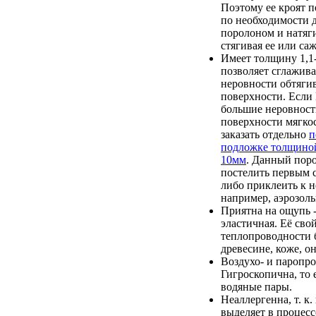
Поэтому ее кроят п
по необходимости 
поролоном и натяги
стягивая ее или саж
Имеет толщину 1,1-
позволяет сглажив
неровности обтяги
поверхности. Если
большие неровност
поверхности мягкос
заказать отдельно
п
подложке толщино
10мм
. Данный пор
постелить первым с
либо приклеить к 
например, аэрозоль
Приятна на ощупь -
эластичная. Её сво
теплопроводности 
древесине, коже, он
Воздухо- и паропр
Гигроскопична, то 
водяные пары.
Неаллергенна, т. к.
выделяет в процесс