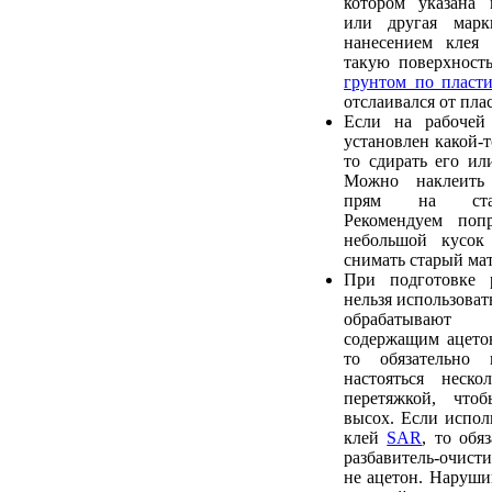
котором указана 
или другая марк
нанесением клея 
такую поверхност
грунтом по пласти
отслаивался от пла
Если на рабочей
установлен какой-т
то сдирать его ил
Можно наклеить
прям на стар
Рекомендуем попр
небольшой кусок
снимать старый мат
При подготовке 
нельзя использовать
обрабатывают 
содержащим ацетон
то обязательно
настояться неско
перетяжкой, что
высох. Если исполь
клей
SAR
, то обя
разбавитель-очис
не ацетон. Наруши