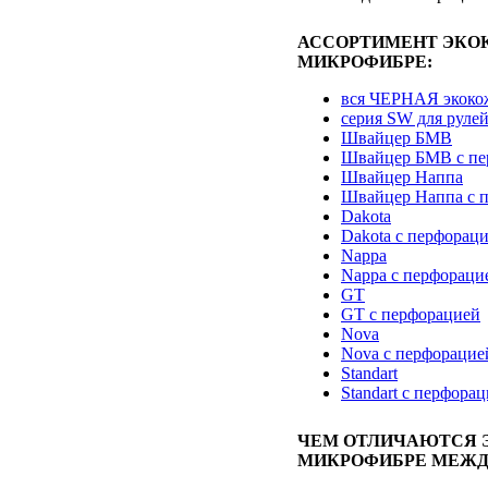
АССОРТИМЕНТ ЭКО
МИКРОФИБРЕ:
вся ЧЕРНАЯ экоко
серия SW для руле
Швайцер БМВ
Швайцер БМВ с пе
Швайцер Наппа
Швайцер Наппа с 
Dakota
Dakota с перфорац
Nappa
Nappa с перфораци
GT
GT с перфорацией
Nova
Nova с перфорацие
Standart
Standart с перфора
ЧЕМ ОТЛИЧАЮТСЯ 
МИКРОФИБРЕ МЕЖД