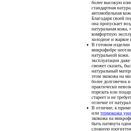
более высокую изно
стандартная натура
автомобильная кож
Благодаря своей по
она пропускает возд
натуральная кожа, 
комфортную экспл
холодное и жаркое 
В готовом изделии 
микрофибре неотли
натуральной кожи. 
эксплуатации даже
сможет сказать, бы
натуральный матер
этом экокожа на м
более долговечна и
практически невоз
порезать или поцар
стареет и не требуе
отличие от натурал
В отличие, к приме
или
термокожи уни
экокожа на микроф
быть натянута одн
сложную изогнутую