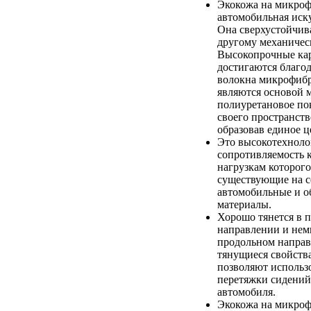
Экокожа на микроф
автомобильная иск
Она сверхустойчив
другому механичес
Высокопрочные кар
достигаются благод
волокна микрофибр
являются основой 
полиуретановое по
своего пространств
образовав единое ц
Это высокотехноло
сопротивляемость 
нагрузкам которого
существующие на с
автомобильные и 
материалы.
Хорошо тянется в 
направлении и немн
продольном напра
тянущиеся свойств
позволяют использо
перетяжки сидений
автомобиля.
Экокожа на микроф