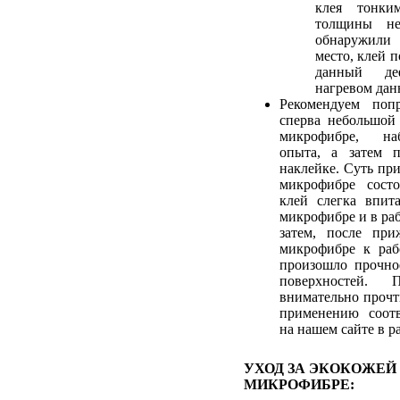
клея тонки
толщины не
обнаружили
место, клей 
данный де
нагревом дан
Рекомендуем попр
сперва небольшой
микрофибре, на
опыта, а затем 
наклейке. Суть пр
микрофибре сост
клей слегка впит
микрофибре и в ра
затем, после при
микрофибре к раб
произошло прочно
поверхностей. 
внимательно прочт
применению соотв
на нашем сайте в р
УХОД ЗА ЭКОКОЖЕЙ
МИКРОФИБРЕ: