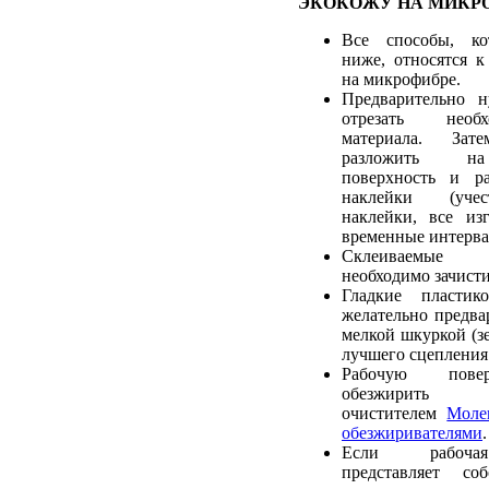
ЭКОКОЖУ НА МИКР
Все способы, ко
ниже, относятся к
на микрофибре.
Предварительно 
отрезать необ
материала. Зат
разложить на
поверхность и ра
наклейки (учес
наклейки, все из
временные интерва
Склеиваемые
необходимо зачист
Гладкие пластик
желательно предва
мелкой шкуркой (зе
лучшего сцепления 
Рабочую пове
обезжирить р
очистителем
Моле
обезжиривателями
.
Если рабочая
представляет со