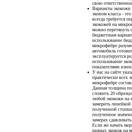
свою ответственнос
Варианты экокожи
эконом класса - эт
всегда требуется п
экокожей на микро
можно перетянуть 
бюджетным вариан
использование бюд
микрофибре разумно
автомобиль готови
эксплуатируется ред
использование эко
показателями износ
У нас на сайте ука
практически всех э
микрофибре составл
Данная толщина по
сложить 20 образц
любой экокожи на 
замерить линейкой
полученной стопки
полученное значени
замерах сдавливать
Если же начать ме
разных экокож на 