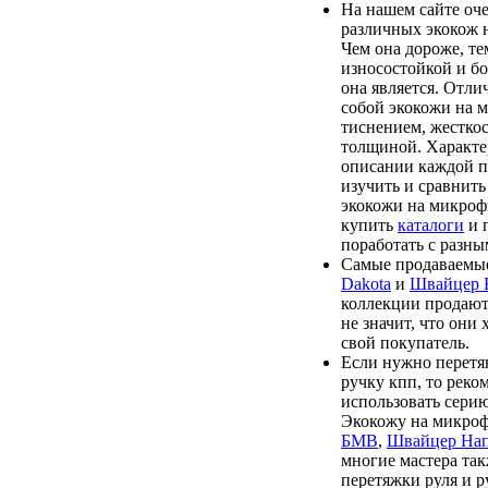
На нашем сайте оч
различных экокож 
Чем она дороже, те
износостойкой и бо
она является. Отл
собой экокожи на 
тиснением, жесткос
толщиной. Характе
описании каждой п
изучить и сравнить
экокожи на микроф
купить
каталоги
и 
поработать с разны
Самые продаваемые
Dakota
и
Швайцер
коллекции продают
не значит, что они
свой покупатель.
Если нужно перетя
ручку кпп, то реко
использовать сери
Экокожу на микро
БМВ
,
Швайцер На
многие мастера та
перетяжки руля и р