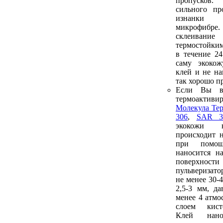
пропусков.
сильного пр
изнанки
микрофибре
склеива
термостойким
в течение 2
саму экоко
клей и не на
так хорошо п
Если Вы в
термоакти
Молекула Те
306
,
SAR 3
экокожи 
происходит 
при помо
наносится н
поверх
пульверизат
не менее 30-
2,5-3 мм, да
менее 4 атмо
слоем кист
Клей нан