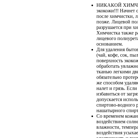
НИКАКОЙ ХИМЧИ
экокожи!!! Начнет 
после химчистки, 
позже. Лицевой по
разрушается при хи
Химчистка также р
лицевого полиурета
основанием.
Для удаления быто
(чай, кофе, сок, пыл
поверхность экоко
обработать увлажн
тканью легкими дв
обязательно протер
же способом удаля
налет и грязь. Если
избавиться от загря
допускается испол
спиртово-водного 
нашатырного спирт
Со временем кожан
воздействием солн
влажности, темпер
воздействия усыхае