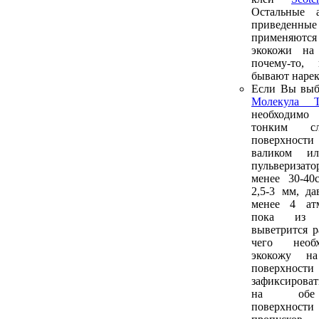
Остальные а
приведенн
применяютс
экокожи на
почему-то,
бывают нарек
Если Вы выб
Молекула Т
необходим
тонким 
поверхнос
валиком и
пульверизато
менее 30-40
2,5-3 мм, да
менее 4 атм
пока из 
выветрится р
чего необ
экокожу н
поверхнос
зафиксироват
на обе 
поверхности