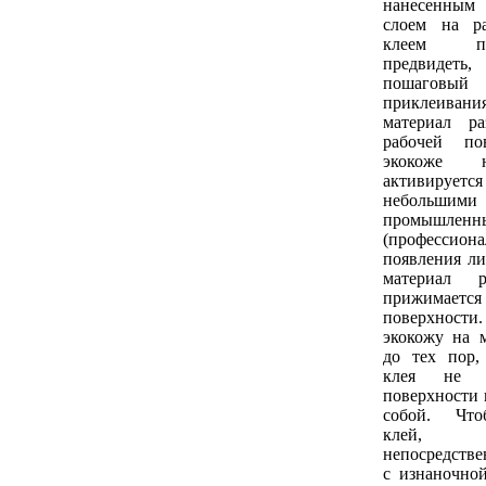
нанесенным
слоем на р
клеем п
предвидеть
пошагов
приклеивания
материал р
рабочей по
экокоже 
активирует
небольши
промышленн
(профессион
появления ли
материал р
прижимае
поверхнос
экокожу на 
до тех пор,
клея не 
поверхности 
собой. Что
клей, 
непосредстве
с изнаночно