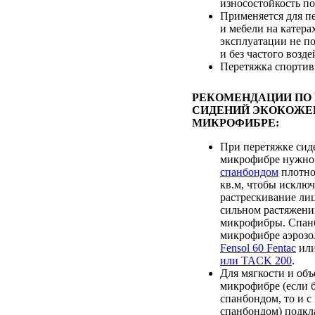
износостойкость п
Применяется для п
и мебели на катерах
эксплуатации не п
и без частого возд
Перетяжка спортив
РЕКОМЕНДАЦИИ ПО
СИДЕНИЙ ЭКОКОЖЕ
МИКРОФИБРЕ:
При перетяжке сид
микрофибре нужно
спанбондом
плотно
кв.м, чтобы исклю
растрескивание лиц
сильном растяжени
микрофибры. Спанб
микрофибре аэрозо
Fensol 60 Fentac
ил
или TACK 200
.
Для мягкости и объ
микрофибре (если 
спанбондом, то и 
спанбондом) подк