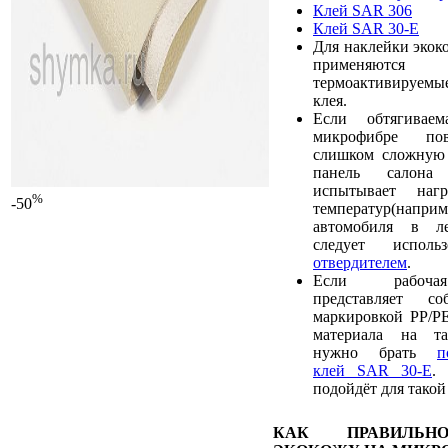
Клей SAR 306
Клей SAR 30-E
Для наклейки экок
применяют
термоактивируемы
клея.
Если обтягивае
микрофибре пов
слишком сложную 
панель салона
испытывает наг
%
-50
температур(наприм
автомобиля в ле
следует испол
отвердителем
.
Если рабочая
представляет с
маркировкой PP/PE
материала на та
нужно брать
п
клей SAR 30-E
.
подойдёт для такой
КАК ПРАВИЛЬН