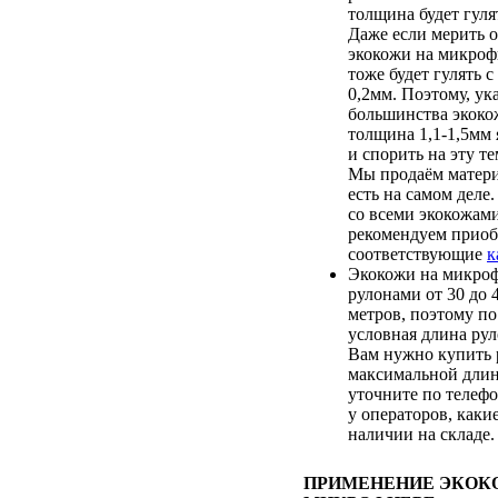
толщина будет гулят
Даже если мерить о
экокожи на микроф
тоже будет гулять с
0,2мм. Поэтому, ук
большинства экоко
толщина 1,1-1,5мм 
и спорить на эту т
Мы продаём матери
есть на самом деле
со всеми экокожам
рекомендуем приоб
соответствующие
к
Экокожи на микроф
рулонами от 30 до
метров, поэтому по
условная длина рул
Вам нужно купить 
максимальной длин
уточните по телеф
у операторов, каки
наличии на складе.
ПРИМЕНЕНИЕ ЭКОК