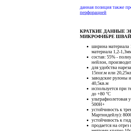
данная позиция также п
перфорацией
КРАТКИЕ ДАННЫЕ 
МИКРОФИБРЕ ШВАЙ
ширина материала 
материала 1,2-1,3м
состав: 55% - полиу
нейлон, производи
для удобства нарез
15пог.м или 20,25к
заводские рулоны и
40,5кв.м
используется при т
до +80 °С
ультрафиолетовая у
500H+
устойчивость к тре
Мартиндейлу): 800
устойчивость к гид
продается на отре
метрами кратно 10