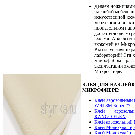
Делаем ножницами
на любой мебельно
искусственной кож
мебельной или авт
произвольном напр
достаточно легко р
руками. Аналогичн
экокожей на Микро
Вы почувствуете ра
лабораторий! Эти 
микрофибры в разы
эксплуатации экок
Микрофибре.
КЛЕЯ ДЛЯ НАКЛЕЙ
МИКРОФИБРЕ:
Клей аэрозольный 
Weld ЗМ Super 77
Клей аэрозоль
RANGO FLEX
Клей аэрозольный 
Клей Молекула Те
Клей Молекула Те