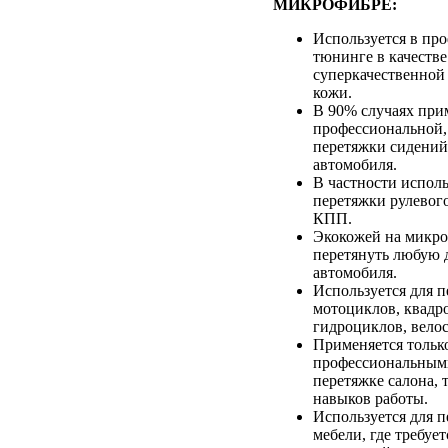
МИКРОФИБРЕ:
Используется в пр
тюнинге в качестве
суперкачественной
кожи.
В 90% случаях при
профессиональной,
перетяжки сидений
автомобиля.
В частности исполь
перетяжки рулевого
КПП.
Экокожей на микр
перетянуть любую д
автомобиля.
Используется для 
мотоциклов, квадр
гидроциклов, вело
Применяется тольк
профессиональным
перетяжке салона, т
навыков работы.
Используется для 
мебели, где требуе