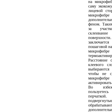
на микрофиб
саму экокож
лицевой сто
микрофибре 
дополнител
феном. Таким
за участк
склеива
поверхно
заключае
пошаговой на
микрофиб
термоактив
Расстояние 
клеевого сл
выбираются
чтобы не с
микрофибре
активировать
Во избеж
пользует
перчатк
подвергнуты
обрабаты
дополнитель