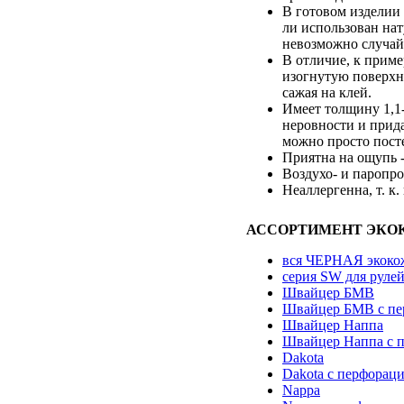
В готовом изделии 
ли использован нат
невозможно случайн
В отличие, к приме
изогнутую поверхно
сажая на клей.
Имеет толщину 1,1
неровности и прида
можно просто посте
Приятна на ощупь -
Воздухо- и паропро
Неаллергенна, т. к.
АССОРТИМЕНТ ЭКО
вся ЧЕРНАЯ экоко
серия SW для руле
Швайцер БМВ
Швайцер БМВ с пе
Швайцер Наппа
Швайцер Наппа с 
Dakota
Dakota с перфорац
Nappa