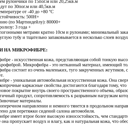
аем рулончики по 15пог.м или 20,25кв.м
дут по 30пог.м или 40,5кв.м
емпературе от -40 до +80 °С
устойчивость: 500H+
ению (по Мартиндейлу): 80000+
ролизу: 3 года +
 погонными метрами кратно 10см и рулонами; минимальный зака
углую тубу и тщательно запаковывается в несколько слоев возд
И НА МИКРОФИБРЕ:
ибре - искусственная кожа, представляющая собой тонкую выс
рофиброй. Микрофибра - это нетканный материал, имеющий тол
ибра состоит из очень маленьких, туго закрученных жгутиков,
е.
ибре - уникальная автомобильная искусственная кожа. Она свер
копрочные каркасные свойства достигаются благодаря тому, что
овое покрытие внутрь своего пространственного объема, образо
гичный продукт, сопротивляемость к разрывным нагрузкам кото
бивочные материалы.
поперечном направлении и немного тянется в продольном напра
еено для перетяжки сидений салона автомобиля.
бре имеет втрое более высокую износостойкость, чем стандартн
 она пропускает воздух и влагу, как и натуральная кожа, что о