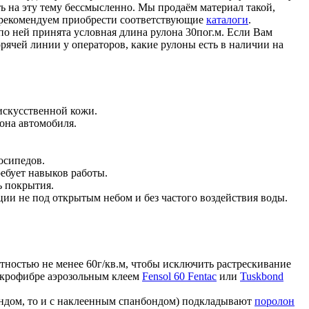
ь на эту тему бессмысленно. Мы продаём материал такой,
е рекомендуем приобрести соответствующие
каталоги
.
о ней принята условная длина рулона 30пог.м. Если Вам
рячей линии у операторов, какие рулоны есть в наличии на
искусственной кожи.
она автомобиля.
осипедов.
ебует навыков работы.
ь покрытия.
ции не под открытым небом и без частого воздействия воды.
:
тностью не менее 60г/кв.м, чтобы исключить растрескивание
икрофибре аэрозольным клеем
Fensol 60 Fentac
или
Tuskbond
ондом, то и с наклеенным спанбондом) подкладывают
поролон