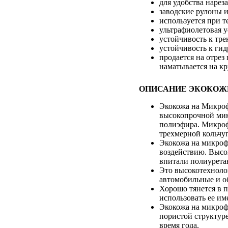
для удобства нарез
заводские рулоны и
используется при т
ультрафиолетовая 
устойчивость к тр
устойчивость к гид
продается на отрез
наматывается на кр
ОПИСАНИЕ ЭКОКОЖ
Экокожа на Микроф
высокопрочной мик
полиэфира. Микроф
трехмерной кольчуг
Экокожа на микроф
воздействию. Высо
впитали полиуретан
Это высокотехноло
автомобильные и о
Хорошо тянется в 
использовать ее им
Экокожа на микрофи
пористой структуре
время года.