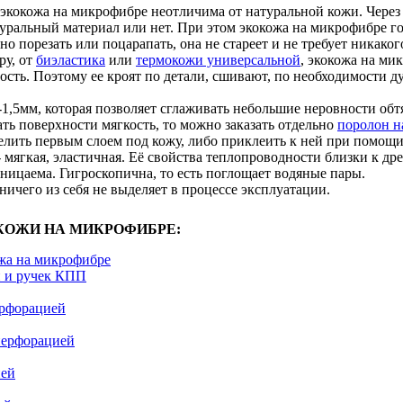
экокожа на микрофибре неотличима от натуральной кожи. Через 
уральный материал или нет. При этом экокожа на микрофибре го
о порезать или поцарапать, она не стареет и не требует никаког
ру, от
биэластика
или
термокожи универсальной
, экокожа на ми
сть. Поэтому ее кроят по детали, сшивают, по необходимости д
-1,5мм, которая позволяет сглаживать небольшие неровности об
ть поверхности мягкость, то можно заказать отдельно
поролон н
лить первым слоем под кожу, либо приклеить к ней при помощи,
 мягкая, эластичная. Её свойства теплопроводности близки к дре
ницаема. Гигроскопична, то есть поглощает водяные пары.
 ничего из себя не выделяет в процессе эксплуатации.
КОЖИ НА МИКРОФИБРЕ:
жа на микрофибре
й и ручек КПП
рфорацией
перфорацией
ией