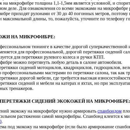
 на микрофибре толщина 1,1-1,5мм является условной, и спорит
самом деле. Для ознакомления со всеми экокожами на микрофибр
бре приходят рулонами от 30 до 40 погонных метров, поэтому п
 максимальной длины, то, пожалуйста, уточните по телефону го
ОЖИ НА МИКРОФИБРЕ:
офессиональном тюнинге в качестве дорогой суперкачественной 
меняется для профессиональной, дорогой перетяжки сидений сал
зуется для перетяжки рулевого колеса и ручки КПП.
фибре можно перетянуть любую деталь в салоне автомобиля.
перетяжки сидений мотоциклов, квадроциклов, гидроциклов, вел
 профессиональными мастерами по перетяжке салона, так как тр
еретяжки дорогой мебели, где требуется высокая износостойкост
ретяжки сидений и мебели на катерах и яхтах, но при эксплуата
ных тренажеров.
 ПЕРЕТЯЖКИ СИДЕНИЙ ЭКОКОЖЕЙ НА МИКРОФИБРЕ
ений экокожу на микрофибре нужно армировать
спанбондом
пло
 сильном растяжении самой микрофибры. Спанбонд клеится к м
0
.
ъема под экокожу на микрофибре (если было армирование спанб