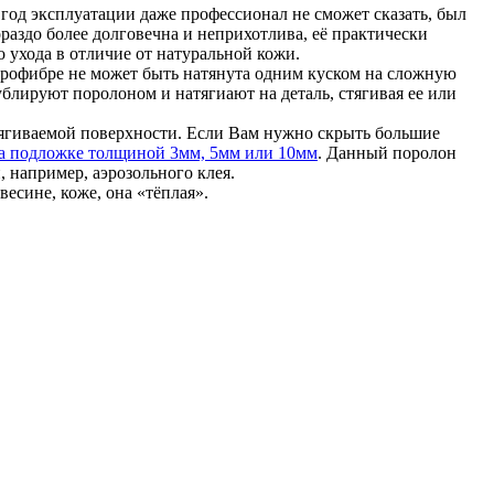
год эксплуатации даже профессионал не сможет сказать, был
раздо более долговечна и неприхотлива, её практически
о ухода в отличие от натуральной кожи.
крофибре не может быть натянута одним куском на сложную
ублируют поролоном и натягиают на деталь, стягивая ее или
тягиваемой поверхности. Если Вам нужно скрыть большие
а подложке толщиной 3мм, 5мм или 10мм
. Данный поролон
 например, аэрозольного клея.
весине, коже, она «тёплая».