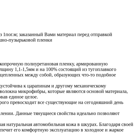
з 1пог.м; заказанный Вами материал перед отправкой
ушно-пузырьковой пленки
окопрочную полиуретановая пленку, армированную
щину 1,1-1,5мм и на 100% состоящий из тугоплавкого
 сцепленных между собой, образующих что-то подобное
хустойчива к царапинам и другому механическому
 волокна микрофибры, которые являются основой материала,
вав единое целое.
рого превосходит все существующие на сегодняшний день
влении. Данные тянущиеся свойства идеально позволяют
ая натуральная автомобильная кожа в шкурах. Благодаря своей
беспечит его комфортную эксплуатацию в холодное и жаркое