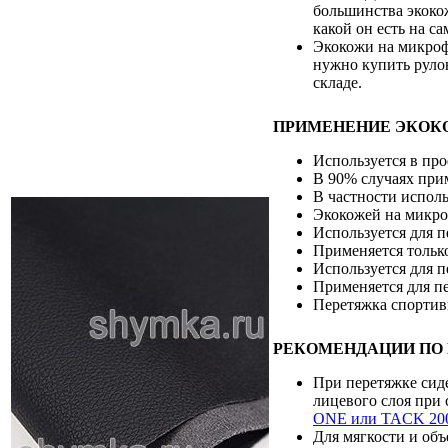
большинства экокож
какой он есть на 
Экокожи на микрофи
нужно купить рулон
складе.
ПРИМЕНЕНИЕ ЭКОК
Используется в пр
В 90% случаях при
В частности исполь
Экокожей на микро
Используется для 
Применяется только
Используется для п
Применяется для пе
Перетяжка спортив
РЕКОМЕНДАЦИИ ПО
При перетяжке сид
лицевого слоя при
ONE или TACK 20
Для мягкости и об