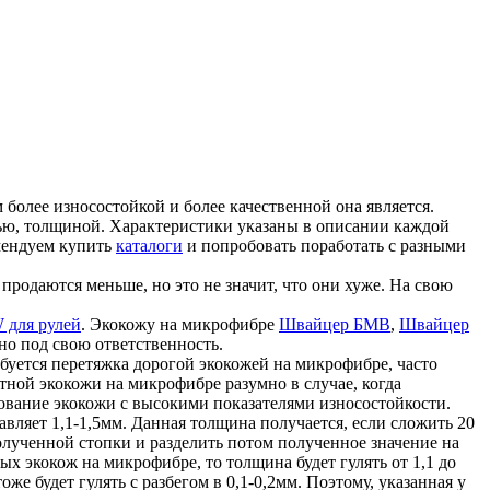
более износостойкой и более качественной она является.
ью, толщиной. Характеристики указаны в описании каждой
мендуем купить
каталоги
и попробовать поработать с разными
продаются меньше, но это не значит, что они хуже. На свою
 для рулей
. Экокожу на микрофибре
Швайцер БМВ
,
Швайцер
но под свою ответственность.
ребуется перетяжка дорогой экокожей на микрофибре, часто
ной экокожи на микрофибре разумно в случае, когда
зование экокожи с высокими показателями износостойкости.
авляет 1,1-1,5мм. Данная толщина получается, если сложить 20
лученной стопки и разделить потом полученное значение на
ых экокож на микрофибре, то толщина будет гулять от 1,1 до
же будет гулять с разбегом в 0,1-0,2мм. Поэтому, указанная у