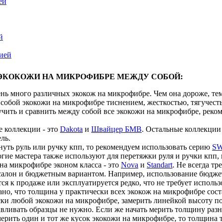
ей
й
цией
ЭКОКОЖИ НА МИКРОФИБРЕ МЕЖДУ СОБОЙ:
нь много различных экокож на микрофибре. Чем она дороже, тем 
собой экокожи на микрофибре тиснением, жесткостью, тягучест
учить и сравнить между собой все экокожи на микрофибре, реко
 коллекции - это
Dakota
и
Швайцер БМВ
. Остальные коллекции 
ль.
нуть руль или ручку кпп, то рекомендуем использовать серию
SW
гие мастера также используют для перетяжки руля и ручки кпп, 
на микрофибре эконом класса - это
Nova
и
Standart
. Не всегда т
салон и бюджетным вариантом. Например, использование бюджет
ся к продаже или эксплуатируется редко, что не требует исполь
зано, что толщина у практически всех экокож на микрофибре сост
ски любой экокожи на микрофибре, замерить линейкой высоту по
авливать образцы не нужно. Если же начать мерить толщину разн
мерить один и тот же кусок экокожи на микрофибре, то толщина то