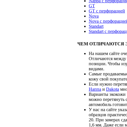
Nappa с перфораци
GT
GT с перфорацией
Nova
Nova с перфорацие
Standart
Standart с перфора
ЧЕМ ОТЛИЧАЮТСЯ 
На нашем сайте оче
Отличаются между 
позиции. Чтобы из
видами.
Самые продаваемые
кожу свой покупате
Если нужно перетя
Наппа
и
Dakota
мно
Варианты экокожи 
можно перетянуть 
автомобиль готовит
У нас на сайте ука
образцов практиче
20. При замерах сд
1,6 мм. Даже если 