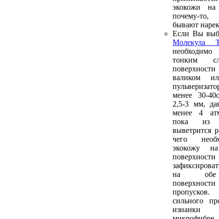
экокожи на
почему-то,
бывают нарек
Если Вы выб
Молекула Т
необходим
тонким 
поверхнос
валиком и
пульверизато
менее 30-40
2,5-3 мм, да
менее 4 атм
пока из 
выветрится р
чего необ
экокожу н
поверхнос
зафиксироват
на обе 
поверхности
пропусков.
сильного пр
изнанки
микрофибре