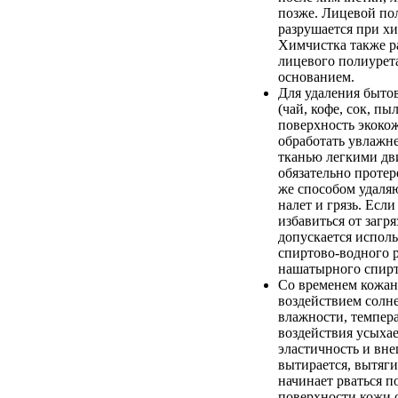
позже. Лицевой по
разрушается при хи
Химчистка также р
лицевого полиурета
основанием.
Для удаления быто
(чай, кофе, сок, пыл
поверхность экоко
обработать увлажн
тканью легкими дв
обязательно протер
же способом удаля
налет и грязь. Если
избавиться от загря
допускается испол
спиртово-водного 
нашатырного спирт
Со временем кожан
воздействием солн
влажности, темпер
воздействия усыхае
эластичность и вн
вытирается, вытяги
начинает рваться п
поверхности кожи 