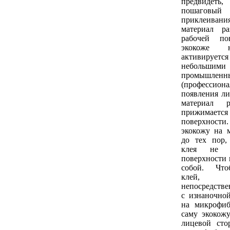
предвидеть
пошагов
приклеивания
материал р
рабочей по
экокоже 
активирует
небольши
промышленн
(профессион
появления ли
материал р
прижимае
поверхнос
экокожу на 
до тех пор,
клея не 
поверхности 
собой. Что
клей, 
непосредстве
с изнаночно
на микрофиб
саму экокож
лицевой сто