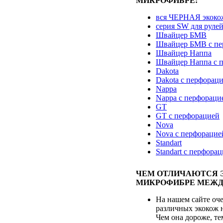
МИКРОФИБРЕ:
вся ЧЕРНАЯ экоко
серия SW для руле
Швайцер БМВ
Швайцер БМВ с пе
Швайцер Наппа
Швайцер Наппа с 
Dakota
Dakota с перфорац
Nappa
Nappa с перфораци
GT
GT с перфорацией
Nova
Nova с перфорацие
Standart
Standart с перфора
ЧЕМ ОТЛИЧАЮТСЯ 
МИКРОФИБРЕ МЕЖД
На нашем сайте оч
различных экокож 
Чем она дороже, те