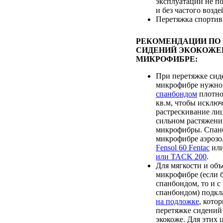
эксплуатации не п
и без частого возд
Перетяжка спортив
РЕКОМЕНДАЦИИ ПО
СИДЕНИЙ ЭКОКОЖЕ
МИКРОФИБРЕ:
При перетяжке сид
микрофибре нужно
спанбондом
плотно
кв.м, чтобы исклю
растрескивание лиц
сильном растяжени
микрофибры. Спанб
микрофибре аэрозо
Fensol 60 Fentac
ил
или TACK 200
.
Для мягкости и объ
микрофибре (если 
спанбондом, то и 
спанбондом) подк
на подложке
, кото
перетяжке сидений
экокоже. Для этих 