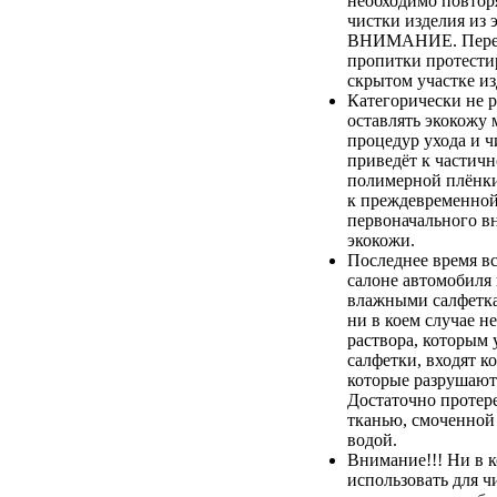
необходимо повтор
чистки изделия из 
ВНИМАНИЕ. Перед
пропитки протестир
скрытом участке из
Категорически не 
оставлять экокожу 
процедур ухода и ч
приведёт к частич
полимерной плёнки,
к преждевременной
первоначального в
экокожи.
Последнее время вс
салоне автомобиля
влажными салфетка
ни в коем случае не
раствора, которым
салфетки, входят к
которые разрушают
Достаточно протер
тканью, смоченной
водой.
Внимание!!! Ни в к
использовать для ч