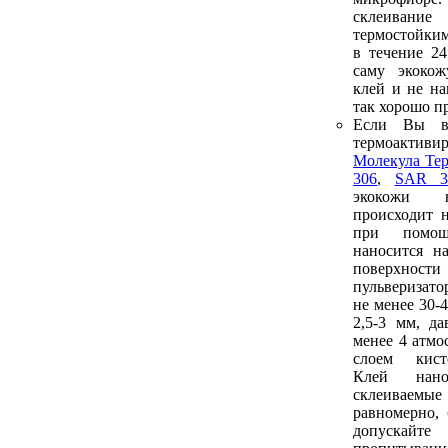
склеива
термостойким
в течение 2
саму экоко
клей и не на
так хорошо п
Если Вы в
термоакти
Молекула Те
306
,
SAR 3
экокожи 
происходит 
при помо
наносится н
поверх
пульверизат
не менее 30-
2,5-3 мм, да
менее 4 атмо
слоем кист
Клей нан
склеиваем
равномерно, 
допуска