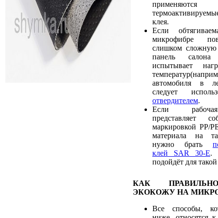
применяют
термоактивируемы
клея.
Если обтягивае
микрофибре пов
слишком сложную 
панель салона
испытывает наг
температур(наприм
автомобиля в ле
следует испол
отвердителем
.
Если рабочая
представляет с
маркировкой PP/PE
материала на та
нужно брать
п
клей SAR 30-E
.
подойдёт для такой
КАК ПРАВИЛЬН
ЭКОКОЖУ НА МИКР
Все способы, ко
ниже, относятся к