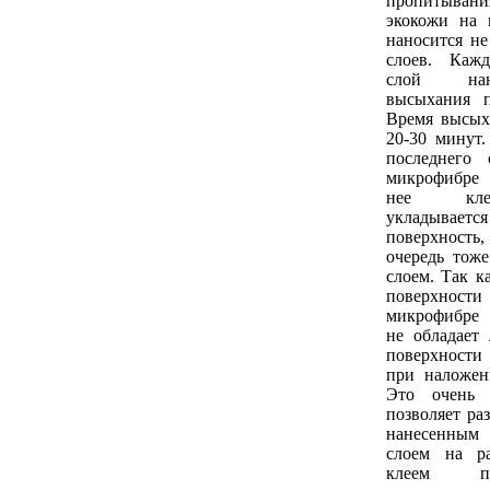
пропитыван
экокожи на 
наносится не
слоев. Каж
слой нан
высыхания п
Время высых
20-30 минут
последнего 
микрофибре 
нее кле
укладывае
поверхность
очередь тож
слоем. Так к
поверхности
микрофибре
не обладает 
поверхност
при наложен
Это очень 
позволяет ра
нанесенным
слоем на р
клеем п