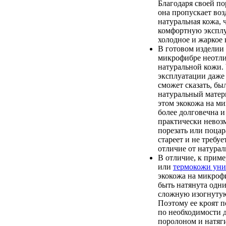
Благодаря своей по
она пропускает возд
натуральная кожа, 
комфортную экспл
холодное и жаркое 
В готовом изделии 
микрофибре неотли
натуральной кожи. 
эксплуатации даже
сможет сказать, бы
натуральный матер
этом экокожа на м
более долговечна и
практически невоз
порезать или поцар
стареет и не требуе
отличие от натурал
В отличие, к приме
или
термокожи уни
экокожа на микроф
быть натянута одн
сложную изогнутую
Поэтому ее кроят п
по необходимости 
поролоном и натяги