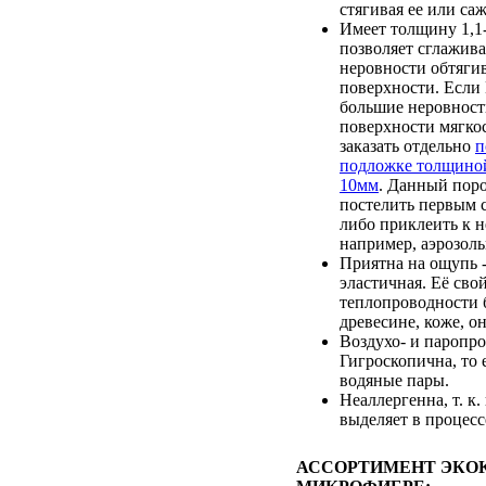
стягивая ее или саж
Имеет толщину 1,1-
позволяет сглажив
неровности обтяги
поверхности. Если
большие неровност
поверхности мягкос
заказать отдельно
п
подложке толщино
10мм
. Данный пор
постелить первым с
либо приклеить к 
например, аэрозоль
Приятна на ощупь -
эластичная. Её сво
теплопроводности 
древесине, коже, он
Воздухо- и паропр
Гигроскопична, то 
водяные пары.
Неаллергенна, т. к.
выделяет в процесс
АССОРТИМЕНТ ЭКО