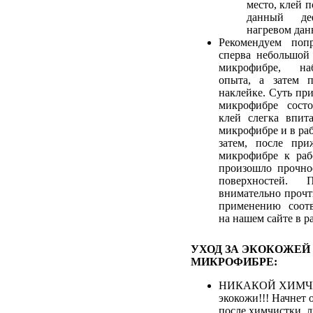
место, клей 
данный де
нагревом дан
Рекомендуем попр
сперва небольшой
микрофибре, на
опыта, а затем 
наклейке. Суть пр
микрофибре сост
клей слегка впит
микрофибре и в ра
затем, после при
микрофибре к раб
произошло прочно
поверхностей. 
внимательно прочт
применению соотв
на нашем сайте в р
УХОД ЗА ЭКОКОЖЕЙ
МИКРОФИБРЕ:
НИКАКОЙ ХИМЧИ
экокожи!!! Начнет 
после химчистки, 