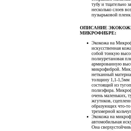
тубу и тщательно з
несколько слоев во
пузырьковой плен
ОПИСАНИЕ ЭКОКОЖ
МИКРОФИБРЕ:
Экокожа на Микроф
искусственная кож
собой тонкую выс
полиуретановая пле
армированную выс
микрофиброй. Микр
нетканный матери
толщину 1,1-1,5мм
состоящий из туго
полиэфира. Микроф
очень маленьких, т
жгутиков, сцеплен
образующих что-то
трехмерной кольчуг
Экокожа на микроф
автомобильная иск
Она сверхустойчив