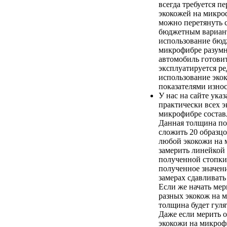
всегда требуется п
экокожей на микро
можно перетянуть 
бюджетным вариан
использование бюд
микрофибре разумно
автомобиль готови
эксплуатируется ред
использование эко
показателями износ
У нас на сайте ука
практически всех э
микрофибре составл
Данная толщина по
сложить 20 образц
любой экокожи на 
замерить линейкой
полученной стопки
полученное значени
замерах сдавливать
Если же начать ме
разных экокож на 
толщина будет гулят
Даже если мерить о
экокожи на микроф