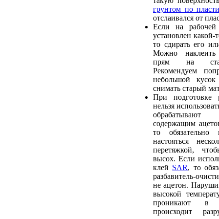
такую поверхност
грунтом по пласти
отслаивался от пла
Если на рабочей
установлен какой-т
то сдирать его ил
Можно наклеить
прям на стар
Рекомендуем попр
небольшой кусок
снимать старый мат
При подготовке 
нельзя использовать
обрабатывают 
содержащим ацетон
то обязательно
настояться неско
перетяжкой, что
высох. Если исполь
клей
SAR
, то обя
разбавитель-очис
не ацетон. Наруши
высокой температ
проникают в 
происходит разр