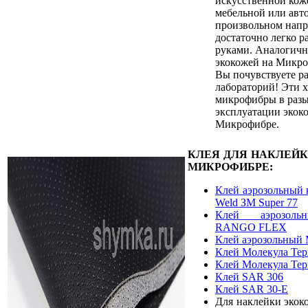
искусственной кож
мебельной или авт
произвольном напр
достаточно легко р
руками. Аналогичн
экокожей на Микро
Вы почувствуете ра
лабораторий! Эти 
микрофибры в разы
эксплуатации экок
Микрофибре.
КЛЕЯ ДЛЯ НАКЛЕЙ
МИКРОФИБРЕ:
Клей аэрозольный 
Weld ЗМ Super 77
Клей аэрозоль
RANGO FLEX
Клей аэрозольный 
Клей Молекула Те
Клей Молекула Те
Клей SAR 306
Клей SAR 30-E
Для наклейки экок