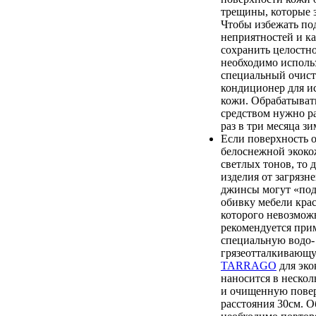
трещины, которые 
Чтобы избежать п
неприятностей и к
сохранить целостно
необходимо исполь
специальный очист
кондиционер для и
кожи. Обрабатыват
средством нужно ра
раз в три месяца зи
Если поверхность 
белоснежной экоко
светлых тонов, то 
изделия от загрязн
джинсы могут «по
обивку мебели крас
которого невозмож
рекомендуется при
специальную водо-
грязеотталкиваю
TARRAGO
для эко
наносится в нескол
и очищенную повер
расстояния 30см. О