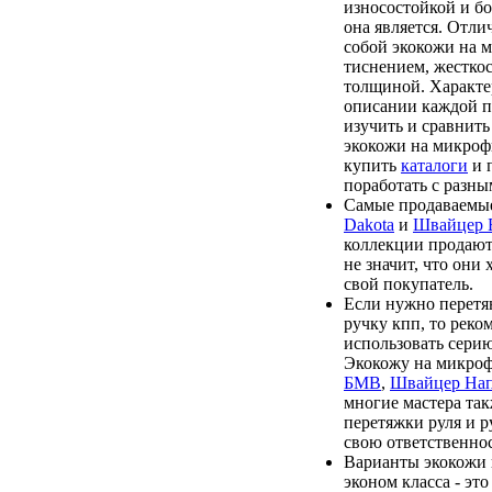
износостойкой и бо
она является. Отл
собой экокожи на 
тиснением, жесткос
толщиной. Характе
описании каждой п
изучить и сравнить
экокожи на микроф
купить
каталоги
и 
поработать с разны
Самые продаваемые
Dakota
и
Швайцер
коллекции продают
не значит, что они
свой покупатель.
Если нужно перетя
ручку кпп, то реко
использовать сери
Экокожу на микро
БМВ
,
Швайцер На
многие мастера та
перетяжки руля и р
свою ответственнос
Варианты экокожи
эконом класса - эт