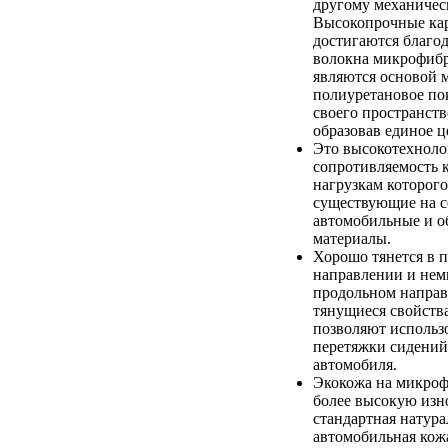
другому механичес
Высокопрочные кар
достигаются благод
волокна микрофибр
являются основой 
полиуретановое по
своего пространств
образовав единое ц
Это высокотехноло
сопротивляемость 
нагрузкам которого
существующие на с
автомобильные и 
материалы.
Хорошо тянется в 
направлении и немн
продольном напра
тянущиеся свойств
позволяют использо
перетяжки сидений
автомобиля.
Экокожа на микроф
более высокую изно
стандартная натура
автомобильная кож