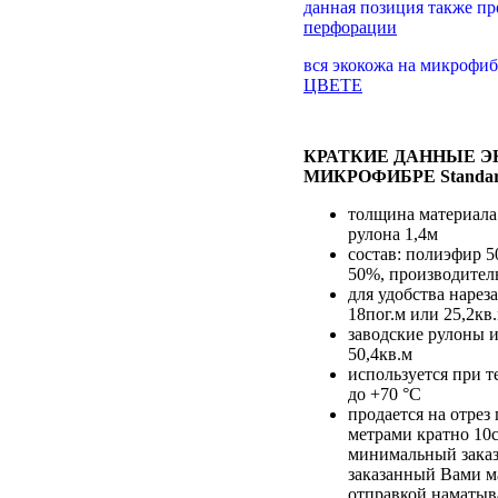
данная позиция также пр
перфорации
вся экокожа на микрофи
ЦВЕТЕ
КРАТКИЕ ДАННЫЕ 
МИКРОФИБРЕ Standar
толщина материала
рулона 1,4м
состав: полиэфир 
50%, производител
для удобства нарез
18пог.м или 25,2кв
заводские рулоны и
50,4кв.м
используется при т
до +70 °С
продается на отре
метрами кратно 10
минимальный заказ
заказанный Вами м
отправкой наматыв