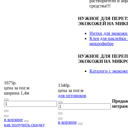
растворители и аб
средства!!!
НУЖНОЕ ДЛЯ ПЕРЕ
ЭКОКОЖЕЙ НА МИК
Нитки для экокожи
Клея для наклейки 
микрофибре
НУЖНОЕ ДЛЯ ПЕРЕ
ЭКОКОЖИ НА МИКР
Каталоги с экокож
1675р.
1340р.
цена за
пог.м
цена за
пог.м
ширина 1,4м
для оптовиков
Продаж
метрам
в корзине
в корзине
как получить скидку