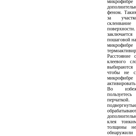
микрофибре 
дополнител
феном. Таким
за участк
склеива
поверхно
заключае
пошаговой на
микрофиб
термоактив
Расстояние 
клеевого сл
выбираются
чтобы не с
микрофибре
активировать
Во избеж
пользует
перчатк
подвергнуты
обрабаты
дополнитель
клея тонки
толщины не
обнаружили