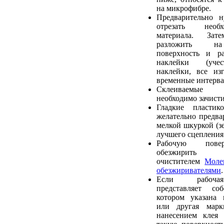
на микрофибре.
Предварительно 
отрезать необ
материала. Зат
разложить на
поверхность и ра
наклейки (учес
наклейки, все из
временные интерва
Склеиваемые
необходимо зачист
Гладкие пластик
желательно предва
мелкой шкуркой (зе
лучшего сцепления 
Рабочую пове
обезжирить р
очистителем
Моле
обезжиривателями
.
Если рабочая
представляет со
котором указана 
или другая марк
нанесением клея 