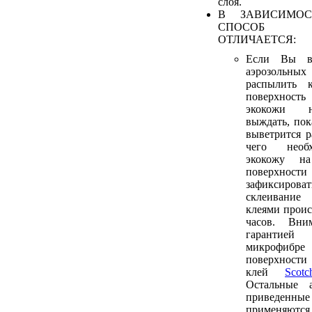
слоя.
В ЗАВИСИМОС
СПОСОБ 
ОТЛИЧАЕТСЯ:
Если Вы в
аэрозольных
распылить 
поверхност
экокожи н
выждать, пок
выветрится р
чего необ
экокожу н
поверхнос
зафиксирова
склеивани
клеями проис
часов. Вни
гарантие
микрофиб
поверхности
клей
Sco
Остальные а
приведенн
применяютс