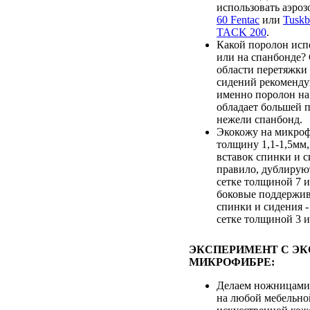
использовать аэро
60 Fentac
или
Tusk
TACK 200
.
Какой поролон испо
или на спанбонде?
области перетяжки
сидений рекоменду
именно поролон на 
обладает большей 
нежели спанбонд.
Экокожу на микроф
толщину 1,1-1,5мм,
вставок спинки и с
правило, дублирую
сетке толщиной 7 и
боковые поддержи
спинки и сидения 
сетке толщиной 3 и
ЭКСПЕРИМЕНТ С Э
МИКРОФИБРЕ:
Делаем ножницами
на любой мебельно