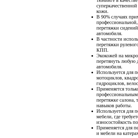
тюнинге в качестве
суперкачественной
кожи.
В 90% случаях при
профессиональной,
перетяжки сидений
автомобиля.
В частности исполь
перетяжки рулевого
КПП.
Экокожей на микр
перетянуть любую д
автомобиля.
Используется для 
мотоциклов, квадр
гидроциклов, вело
Применяется тольк
профессиональным
перетяжке салона, т
навыков работы.
Используется для 
мебели, где требуе
износостойкость п
Применяется для п
и мебели на катерах