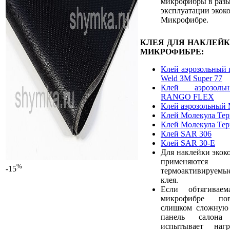
микрофибры в разы
эксплуатации экок
Микрофибре.
КЛЕЯ ДЛЯ НАКЛЕЙ
МИКРОФИБРЕ:
Клей аэрозольный 
Weld ЗМ Super 77
Клей аэрозоль
RANGO FLEX
Клей аэрозольный 
Клей Молекула Те
Клей Молекула Те
Клей SAR 306
Клей SAR 30-E
Для наклейки экок
применяют
%
-15
термоактивируемы
клея.
Если обтягивае
микрофибре пов
слишком сложную 
панель салона
испытывает наг