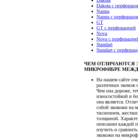
Dakota
Dakota с перфорац
Nappa
Nappa с перфораци
GT
GT с перфорацией
Nova
Nova с перфорацие
Standart
Standart с перфора
ЧЕМ ОТЛИЧАЮТСЯ 
МИКРОФИБРЕ МЕЖД
На нашем сайте оч
различных экокож 
Чем она дороже, те
износостойкой и бо
она является. Отл
собой экокожи на 
тиснением, жесткос
толщиной. Характе
описании каждой п
изучить и сравнить
экокожи на микроф