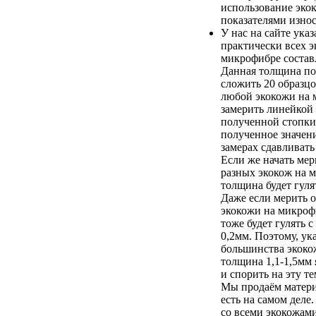
использование эко
показателями износ
У нас на сайте ука
практически всех э
микрофибре составл
Данная толщина по
сложить 20 образц
любой экокожи на 
замерить линейкой
полученной стопки
полученное значени
замерах сдавливать
Если же начать ме
разных экокож на 
толщина будет гулят
Даже если мерить о
экокожи на микроф
тоже будет гулять с
0,2мм. Поэтому, ук
большинства экоко
толщина 1,1-1,5мм 
и спорить на эту т
Мы продаём матери
есть на самом деле
со всеми экокожам