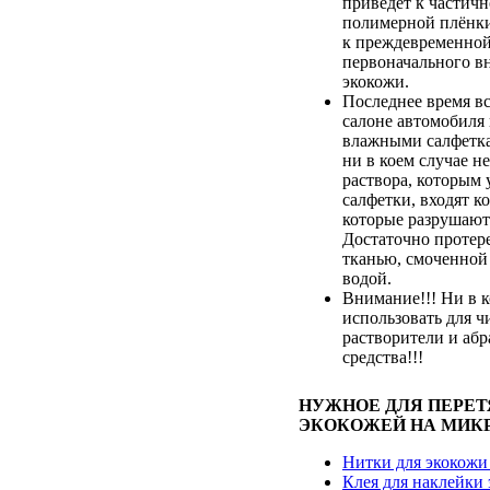
приведёт к частич
полимерной плёнки,
к преждевременной
первоначального в
экокожи.
Последнее время вс
салоне автомобиля
влажными салфетка
ни в коем случае не
раствора, которым
салфетки, входят к
которые разрушают
Достаточно протер
тканью, смоченной
водой.
Внимание!!! Ни в к
использовать для ч
растворители и аб
средства!!!
НУЖНОЕ ДЛЯ ПЕРЕ
ЭКОКОЖЕЙ НА МИК
Нитки для экокожи
Клея для наклейки 