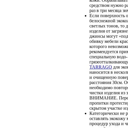
кожи. Обрабатыват
средством нужно ра
раз в три месяца зи
Если поверхность 
белоснежной экоко
светлых тонов, то 
изделия от загрязн
джинсы могут «по
обивку мебели крас
которого невозмож
рекомендуется при
специальную водо-
грязеотталкиваю
TARRAGO
для эко
наносится в нескол
и очищенную повер
расстояния 30см. О
необходимо повтор
чистки изделия из 
ВНИМАНИЕ. Перед
пропитки протестир
скрытом участке из
Категорически не 
оставлять экокожу 
процедур ухода и ч