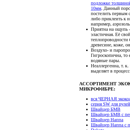
подложке толщино
10мм
. Данный пор
постелить первым с
либо приклеить к 
например, аэрозоль
Приятна на ощупь -
эластичная. Её сво
теплопроводности 
древесине, коже, он
Воздухо- и паропр
Гигроскопична, то 
водяные пары.
Неаллергенна, т. к.
выделяет в процесс
АССОРТИМЕНТ ЭКО
МИКРОФИБРЕ:
вся ЧЕРНАЯ экоко
серия SW для руле
Швайцер БМВ
Швайцер БМВ с пе
Швайцер Наппа
Швайцер Наппа с 