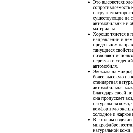
Это высокотехноло
сопротивляемость 
нагрузкам которого
существующие на с
автомобильные и 
материалы.
Хорошо тянется в 
направлении и немн
продольном напра
тянущиеся свойств
позволяют использо
перетяжки сидений
автомобиля.
Экокожа на микроф
более высокую изно
стандартная натура
автомобильная кож
Благодаря своей по
она пропускает возд
натуральная кожа, 
комфортную экспл
холодное и жаркое 
В готовом изделии 
микрофибре неотли
натуральной кожи. 