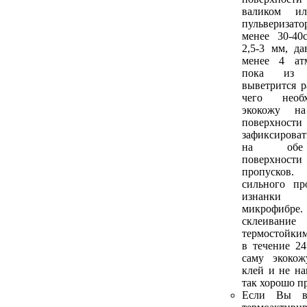
валиком и
пульверизато
менее 30-40
2,5-3 мм, да
менее 4 атм
пока из 
выветрится р
чего необ
экокожу н
поверхнос
зафиксироват
на обе 
поверхности
пропусков.
сильного пр
изнанки
микрофибре
склеива
термостойким
в течение 2
саму экоко
клей и не на
так хорошо п
Если Вы в