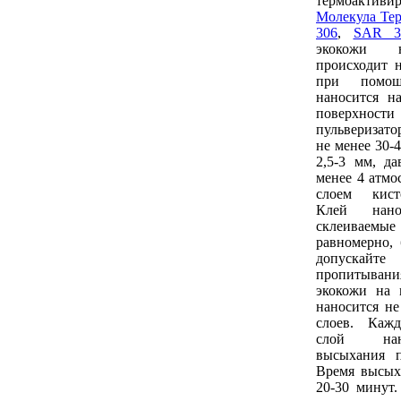
термоакти
Молекула Те
306
,
SAR 3
экокожи 
происходит 
при помо
наносится н
поверх
пульверизат
не менее 30-
2,5-3 мм, да
менее 4 атмо
слоем кист
Клей нан
склеиваем
равномерно, 
допуска
пропитыван
экокожи на 
наносится не
слоев. Каж
слой нан
высыхания п
Время высых
20-30 минут