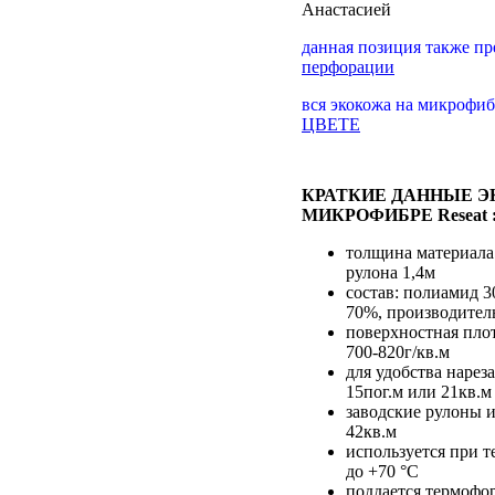
Анастасией
данная позиция также пр
перфорации
вся экокожа на микрофи
ЦВЕТЕ
КРАТКИЕ ДАННЫЕ 
МИКРОФИБРЕ Reseat 
толщина материала
рулона 1,4м
состав: полиамид 
70%, производите
поверхностная пло
700-820г/кв.м
для удобства нарез
15пог.м или 21кв.м
заводские рулоны и
42кв.м
используется при т
до +70 °С
поддается термоф