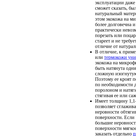
эксплуатации даже
сможет сказать, бы
натуральный матер
этом экокожа на м
более долговечна и
практически невоз
порезать или поцар
стареет и не требуе
отличие от натурал
В отличие, к приме
или
термокожи уни
экокожа на микроф
быть натянута одн
сложную изогнутую
Поэтому ее кроят п
по необходимости 
поролоном и натяги
стягивая ее или саж
Имеет толщину 1,1-
позволяет сглажив
неровности обтяги
поверхности. Если
большие неровност
поверхности мягкос
заказать отдельно
п