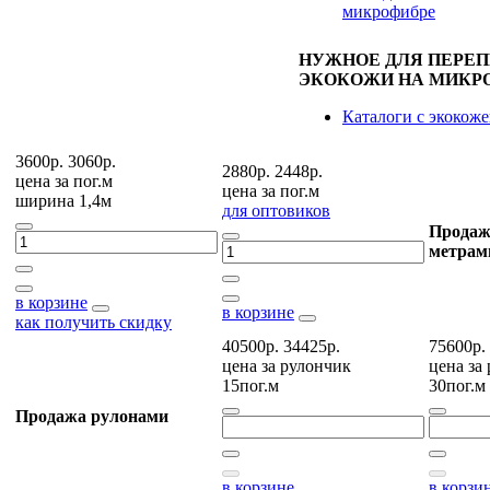
микрофибре
НУЖНОЕ ДЛЯ ПЕРЕ
ЭКОКОЖИ НА МИКР
Каталоги с экокож
3600р.
3060р.
2880р.
2448р.
цена за
пог.м
цена за
пог.м
ширина 1,4м
для оптовиков
Продаж
метрам
в корзине
в корзине
как получить скидку
40500р.
34425р.
75600р.
цена за
рулончик
цена за
15пог.м
30пог.м
Продажа рулонами
в корзине
в корзи