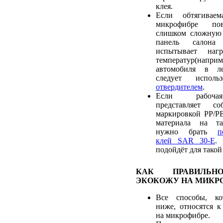
клея.
Если обтягивае
микрофибре пов
слишком сложную 
панель салона
испытывает наг
температур(наприм
автомобиля в ле
следует испол
отвердителем
.
Если рабочая
представляет с
маркировкой PP/PE
материала на та
нужно брать
п
клей SAR 30-E
.
подойдёт для такой
КАК ПРАВИЛЬН
ЭКОКОЖУ НА МИКР
Все способы, ко
ниже, относятся к
на микрофибре.