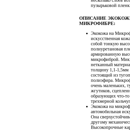
несколько слоев во
пузырьковой плен
ОПИСАНИЕ ЭКОКОЖ
МИКРОФИБРЕ:
Экокожа на Микроф
искусственная кож
собой тонкую выс
полиуретановая пле
армированную выс
микрофиброй. Микр
нетканный матери
толщину 1,1-1,5мм
состоящий из туго
полиэфира. Микроф
очень маленьких, т
жгутиков, сцеплен
образующих что-то
трехмерной кольчуг
Экокожа на микроф
автомобильная иск
Она сверхустойчив
другому механичес
Высокопрочные кар