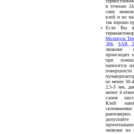
термостойким
в течение 2
саму экоко
клей и не на
так хорошо п
Если Вы в
термоакти
Молекула Те
306
,
SAR 3
экокожи 
происходит 
при помо
наносится н
поверх
пульверизат
не менее 30-
2,5-3 мм, да
менее 4 атмо
слоем кист
Клей нан
склеиваем
равномерно, 
допуска
пропитыван
экокожи на 