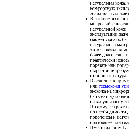
натуральная кожа, 
комфортную экспл
холодное и жаркое 
В готовом изделии 
микрофибре неотли
натуральной кожи. 
эксплуатации даже
сможет сказать, бы
натуральный матер
этом экокожа на м
более долговечна и
практически невоз
порезать или поцар
стареет и не требуе
отличие от натурал
В отличие, к приме
или
термокожи уни
экокожа на микроф
быть натянута одн
сложную изогнутую
Поэтому ее кроят п
по необходимости 
поролоном и натяги
стягивая ее или саж
Имеет толщину 1,1-