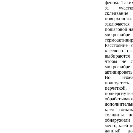
феном. Таким
за участк
склеива
поверхно
заключае
пошаговой на
микрофиб
термоактив
Расстояние 
клеевого сл
выбираются
чтобы не с
микрофибре
активировать
Во избеж
пользует
перчатк
подвергнуты
обрабаты
дополнитель
клея тонки
толщины не
обнаружили
место, клей 
данный де