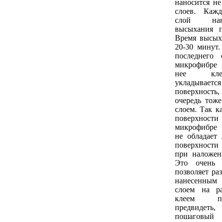
наносится не
слоев. Каж
слой нан
высыхания п
Время высых
20-30 минут
последнего 
микрофибре 
нее кле
укладывае
поверхность
очередь тож
слоем. Так к
поверхности
микрофибре
не обладает 
поверхност
при наложен
Это очень 
позволяет ра
нанесенным
слоем на р
клеем п
предвидеть
пошагов