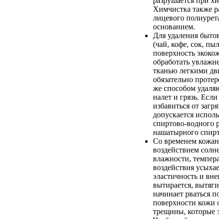
разрушается при хи
Химчистка также р
лицевого полиурета
основанием.
Для удаления быто
(чай, кофе, сок, пыл
поверхность экоко
обработать увлажн
тканью легкими дв
обязательно протер
же способом удаля
налет и грязь. Если
избавиться от загря
допускается испол
спиртово-водного 
нашатырного спирт
Со временем кожан
воздействием солн
влажности, темпер
воздействия усыхае
эластичность и вн
вытирается, вытяги
начинает рваться п
поверхности кожи 
трещины, которые 