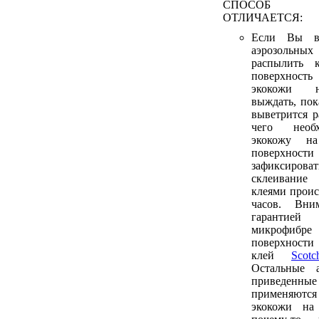
СПОСОБ 
ОТЛИЧАЕТСЯ:
Если Вы в
аэрозольных
распылить 
поверхност
экокожи н
выждать, пок
выветрится р
чего необ
экокожу н
поверхнос
зафиксирова
склеивани
клеями проис
часов. Вни
гарантие
микрофиб
поверхности
клей
Sco
Остальные а
приведенн
применяютс
экокожи на