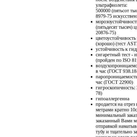
ультрафиолета:
500000 (пятьсот т
8979-75 искусствен
морозоустойчивость
(пятьдесят тысяч) 
20876-75)
цветоустойчивость 
(хорошо) (тест AS
устойчивость к гид
сигаретный тест - 
(пройден по ISO 81
воздухопроницаемос
в час (ГОСТ 938.18
паропроницаемость:
час (ГОСТ 22900)
гигроскопичность:
78)
гипоаллергенна
продается на отре
метрами кратно 10
минимальный заказ
заказанный Вами м
отправкой наматыв
тубу и тщательно з