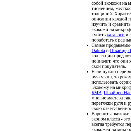
собой экокожи на 
тиснением, жесткос
толщиной. Характе
описании каждой п
изучить и сравнить
экокожи на микроф
купить
каталоги
и 
поработать с разны
Самые продаваемые
Dakota
и
Швайцер
коллекции продают
не значит, что они
свой покупатель.
Если нужно перетя
ручку кпп, то реко
использовать сери
Экокожу на микро
БМВ
,
Швайцер На
многие мастера та
перетяжки руля и р
свою ответственнос
Варианты экокожи
эконом класса - эт
всегда требуется п
экокожей на микро