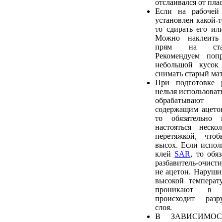
отслаивался от пла
Если на рабочей
установлен какой-т
то сдирать его ил
Можно наклеить
прям на стар
Рекомендуем попр
небольшой кусок
снимать старый мат
При подготовке 
нельзя использовать
обрабатывают 
содержащим ацетон
то обязательно
настояться неско
перетяжкой, что
высох. Если исполь
клей
SAR
, то обя
разбавитель-очис
не ацетон. Наруши
высокой температ
проникают в 
происходит разр
слоя.
В ЗАВИСИМОС