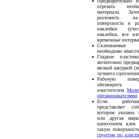
Предварительно 
отрезать необ
материала. Зат
разложить на
поверхность и ра
наклейки (учес
наклейки, все из
временные интерва
Склеиваемые
необходимо зачист
Гладкие пластик
желательно предва
мелкой шкуркой (зе
лучшего сцепления 
Рабочую пове
обезжирить р
очистителем
Моле
обезжиривателями
.
Если рабочая
представляет со
котором указана 
или другая марк
нанесением клея 
такую поверхност
грунтом по пласти