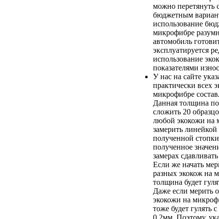
можно перетянуть 
бюджетным вариан
использование бюд
микрофибре разумно
автомобиль готови
эксплуатируется ред
использование эко
показателями износ
У нас на сайте ука
практически всех э
микрофибре составл
Данная толщина по
сложить 20 образц
любой экокожи на 
замерить линейкой
полученной стопки
полученное значени
замерах сдавливать
Если же начать ме
разных экокож на 
толщина будет гулят
Даже если мерить о
экокожи на микроф
тоже будет гулять с
0,2мм. Поэтому, ук