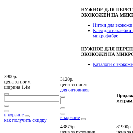
НУЖНОЕ ДЛЯ ПЕРЕ
ЭКОКОЖЕЙ НА МИК
Нитки для экокожи
Клея для наклейки 
микрофибре
НУЖНОЕ ДЛЯ ПЕРЕ
ЭКОКОЖИ НА МИКР
Каталоги с экокож
3900р.
3120р.
цена за
пог.м
цена за
пог.м
ширина 1,4м
для оптовиков
Продаж
метрам
в корзине
в корзине
как получить скидку
43875р.
81900р.
цена за
рулончик
цена за