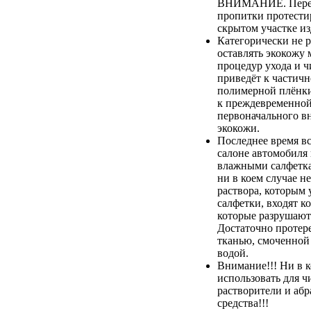
ВНИМАНИЕ. Перед
пропитки протестир
скрытом участке из
Категорически не 
оставлять экокожу 
процедур ухода и ч
приведёт к частич
полимерной плёнки,
к преждевременной
первоначального в
экокожи.
Последнее время вс
салоне автомобиля
влажными салфетка
ни в коем случае не
раствора, которым
салфетки, входят к
которые разрушают
Достаточно протер
тканью, смоченной
водой.
Внимание!!! Ни в к
использовать для ч
растворители и аб
средства!!!