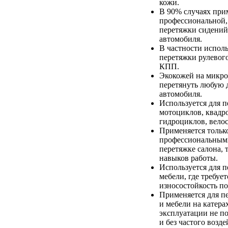
кожи.
В 90% случаях при
профессиональной,
перетяжки сидений
автомобиля.
В частности исполь
перетяжки рулевого
КПП.
Экокожей на микр
перетянуть любую д
автомобиля.
Используется для 
мотоциклов, квадр
гидроциклов, вело
Применяется тольк
профессиональным
перетяжке салона, т
навыков работы.
Используется для 
мебели, где требуе
износостойкость п
Применяется для п
и мебели на катерах
эксплуатации не п
и без частого возд