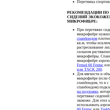
Перетяжка спортив
РЕКОМЕНДАЦИИ ПО
СИДЕНИЙ ЭКОКОЖЕ
МИКРОФИБРЕ:
При перетяжке сид
микрофибре нужно
спанбондом
плотно
кв.м, чтобы исклю
растрескивание лиц
сильном растяжени
микрофибры. Спанб
микрофибре аэрозо
Fensol 60 Fentac
ил
или TACK 200
.
Для мягкости и объ
микрофибре (если 
спанбондом, то и 
спанбондом) подк
на подложке
, кото
перетяжке сидений
экокоже. Для этих 
использовать аэро
60 Fentac
или
Tusk