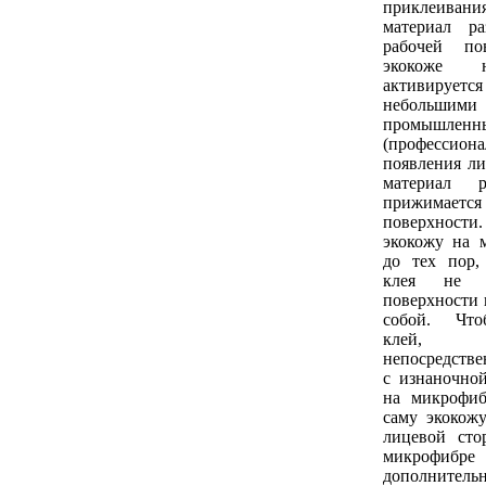
приклеивания
материал р
рабочей по
экокоже 
активирует
небольши
промышленн
(профессион
появления ли
материал р
прижимае
поверхнос
экокожу на 
до тех пор,
клея не 
поверхности 
собой. Что
клей, 
непосредстве
с изнаночно
на микрофиб
саму экокож
лицевой сто
микрофибре 
дополнител