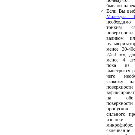
почему-то,
бывают нарек
Если Вы выб
Молекула Т
необходим
тонким 
поверхнос
валиком и
пульверизато
менее 30-40
2,5-3 мм, да
менее 4 атм
пока из 
выветрится р
чего необ
экокожу н
поверхнос
зафиксироват
на обе 
поверхности
пропусков.
сильного пр
изнанки
микрофибре
склеива