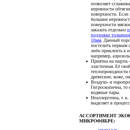
позволяет сглажив
неровности обтяги
поверхности. Если
большие неровност
поверхности мягкос
заказать отдельно
п
подложке толщино
10мм
. Данный пор
постелить первым с
либо приклеить к 
например, аэрозоль
Приятна на ощупь -
эластичная. Её сво
теплопроводности 
древесине, коже, он
Воздухо- и паропр
Гигроскопична, то 
водяные пары.
Неаллергенна, т. к.
выделяет в процесс
АССОРТИМЕНТ ЭКО
МИКРОФИБРЕ: