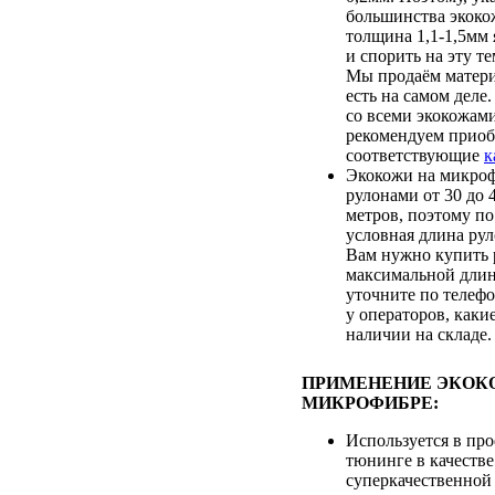
большинства экоко
толщина 1,1-1,5мм 
и спорить на эту т
Мы продаём матери
есть на самом деле
со всеми экокожам
рекомендуем приоб
соответствующие
к
Экокожи на микроф
рулонами от 30 до
метров, поэтому по
условная длина рул
Вам нужно купить 
максимальной длин
уточните по телеф
у операторов, каки
наличии на складе.
ПРИМЕНЕНИЕ ЭКОК
МИКРОФИБРЕ:
Используется в пр
тюнинге в качестве
суперкачественной