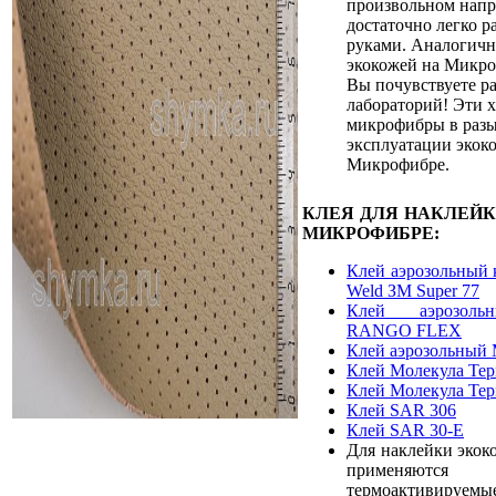
произвольном напр
достаточно легко р
руками. Аналогичн
экокожей на Микро
Вы почувствуете ра
лабораторий! Эти 
микрофибры в разы
эксплуатации экок
Микрофибре.
КЛЕЯ ДЛЯ НАКЛЕЙ
МИКРОФИБРЕ:
Клей аэрозольный 
Weld ЗМ Super 77
Клей аэрозоль
RANGO FLEX
Клей аэрозольный 
Клей Молекула Те
Клей Молекула Те
Клей SAR 306
Клей SAR 30-E
Для наклейки экок
применяют
термоактивируемы