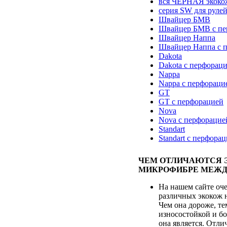
вся ЧЕРНАЯ экоко
серия SW для руле
Швайцер БМВ
Швайцер БМВ с пе
Швайцер Наппа
Швайцер Наппа с 
Dakota
Dakota с перфорац
Nappa
Nappa с перфораци
GT
GT с перфорацией
Nova
Nova с перфорацие
Standart
Standart с перфора
ЧЕМ ОТЛИЧАЮТСЯ 
МИКРОФИБРЕ МЕЖД
На нашем сайте оч
различных экокож 
Чем она дороже, те
износостойкой и бо
она является. Отл