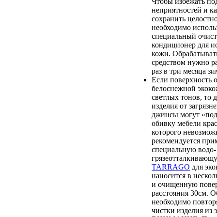
Чтобы избежать п
неприятностей и к
сохранить целостно
необходимо исполь
специальный очист
кондиционер для и
кожи. Обрабатыват
средством нужно ра
раз в три месяца зи
Если поверхность 
белоснежной экоко
светлых тонов, то 
изделия от загрязн
джинсы могут «по
обивку мебели крас
которого невозмож
рекомендуется при
специальную водо-
грязеотталкиваю
TARRAGO
для эко
наносится в нескол
и очищенную повер
расстояния 30см. О
необходимо повтор
чистки изделия из 