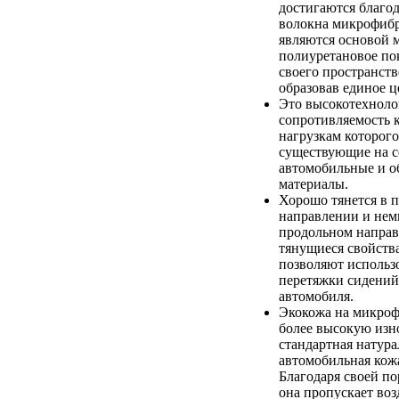
достигаются благод
волокна микрофибр
являются основой 
полиуретановое по
своего пространств
образовав единое ц
Это высокотехноло
сопротивляемость 
нагрузкам которого
существующие на с
автомобильные и 
материалы.
Хорошо тянется в 
направлении и немн
продольном напра
тянущиеся свойств
позволяют использо
перетяжки сидений
автомобиля.
Экокожа на микроф
более высокую изно
стандартная натура
автомобильная кож
Благодаря своей по
она пропускает возд