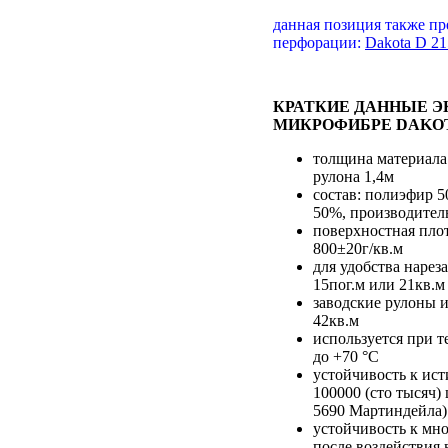
данная позиция также пр
перфорации:
Dakota D 21
КРАТКИЕ ДАННЫЕ 
МИКРОФИБРЕ DAKO
толщина материала
рулона 1,4м
состав: полиэфир 
50%, производител
поверхностная пло
800±20г/кв.м
для удобства нарез
15пог.м или 21кв.м
заводские рулоны и
42кв.м
используется при т
до +70 °С
устойчивость к ист
100000 (сто тысяч)
5690 Мартиндейла)
устойчивость к мн
после воздействия 