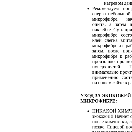
нагревом дан
Рекомендуем попр
сперва небольшой
микрофибре, на
опыта, а затем 
наклейке. Суть пр
микрофибре сост
клей слегка впит
микрофибре и в ра
затем, после при
микрофибре к раб
произошло прочно
поверхностей. 
внимательно прочт
применению соотв
на нашем сайте в р
УХОД ЗА ЭКОКОЖЕЙ
МИКРОФИБРЕ:
НИКАКОЙ ХИМЧИ
экокожи!!! Начнет 
после химчистки, 
позже. Лицевой по