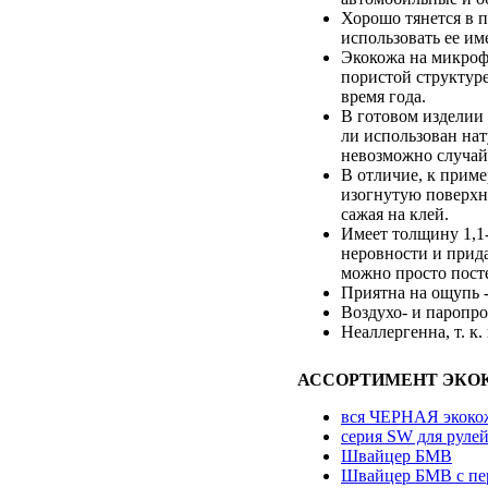
Хорошо тянется в 
использовать ее им
Экокожа на микрофи
пористой структуре
время года.
В готовом изделии 
ли использован нат
невозможно случайн
В отличие, к приме
изогнутую поверхно
сажая на клей.
Имеет толщину 1,1
неровности и прида
можно просто посте
Приятна на ощупь -
Воздухо- и паропро
Неаллергенна, т. к.
АССОРТИМЕНТ ЭКО
вся ЧЕРНАЯ экоко
серия SW для руле
Швайцер БМВ
Швайцер БМВ с пе