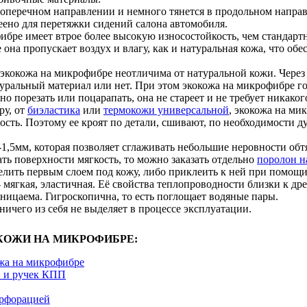
поперечном направлении и немного тянется в продольном напра
еено для перетяжки сидений салона автомобиля.
бре имеет втрое более высокую износостойкость, чем стандартн
 она пропускает воздух и влагу, как и натуральная кожа, что о
экокожа на микрофибре неотличима от натуральной кожи. Через 
уральный материал или нет. При этом экокожа на микрофибре го
о порезать или поцарапать, она не стареет и не требует никаког
ру, от
биэластика
или
термокожи универсальной
, экокожа на ми
сть. Поэтому ее кроят по детали, сшивают, по необходимости д
-1,5мм, которая позволяет сглаживать небольшие неровности об
ть поверхности мягкость, то можно заказать отдельно
поролон н
лить первым слоем под кожу, либо приклеить к ней при помощи,
 мягкая, эластичная. Её свойства теплопроводности близки к дре
ницаема. Гигроскопична, то есть поглощает водяные пары.
 ничего из себя не выделяет в процессе эксплуатации.
КОЖИ НА МИКРОФИБРЕ:
жа на микрофибре
й и ручек КПП
рфорацией