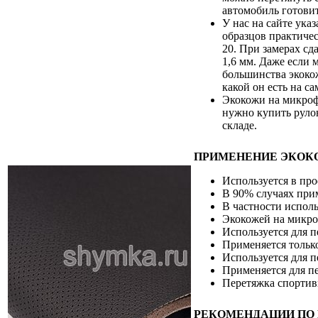
автомобиль готовит
У нас на сайте ука
образцов практиче
20. При замерах сд
1,6 мм. Даже если 
большинства экокож
какой он есть на 
Экокожи на микрофи
нужно купить рулон
складе.
ПРИМЕНЕНИЕ ЭКОК
Используется в пр
В 90% случаях при
В частности исполь
Экокожей на микро
Используется для 
Применяется только
Используется для п
Применяется для пе
Перетяжка спортив
РЕКОМЕНДАЦИИ ПО