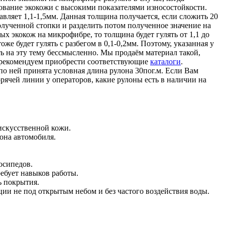
зование экокожи с высокими показателями износостойкости.
авляет 1,1-1,5мм. Данная толщина получается, если сложить 20
лученной стопки и разделить потом полученное значение на
ых экокож на микрофибре, то толщина будет гулять от 1,1 до
же будет гулять с разбегом в 0,1-0,2мм. Поэтому, указанная у
ь на эту тему бессмысленно. Мы продаём материал такой,
е рекомендуем приобрести соответствующие
каталоги
.
о ней принята условная длина рулона 30пог.м. Если Вам
рячей линии у операторов, какие рулоны есть в наличии на
искусственной кожи.
она автомобиля.
осипедов.
ебует навыков работы.
ь покрытия.
ции не под открытым небом и без частого воздействия воды.
: