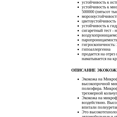
устойчивость к ист
устойчивость к мно
500000 (пятьсот ты
морозоустойчивость
цветоустойчивость 
устойчивость к гид
сигаретный тест - 
воздухопроницаемос
паропроницаемость:
гигроскопичность:
гипоаллергенна
продается на отрез
наматывается на кр
ОПИСАНИЕ ЭКОКОЖ
Экокожа на Микроф
высокопрочной мик
полиэфира. Микроф
трехмерной кольчуг
Экокожа на микроф
воздействию. Высо
впитали полиуретан
Это высокотехноло
автомобильные и о