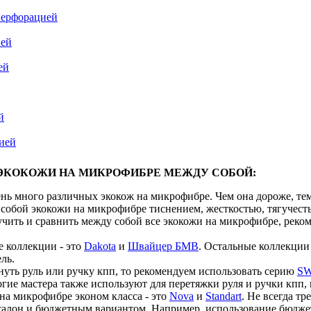
перфорацией
ией
ей
й
цией
ЭКОКОЖИ НА МИКРОФИБРЕ МЕЖДУ СОБОЙ:
нь много различных экокож на микрофибре. Чем она дороже, тем 
собой экокожи на микрофибре тиснением, жесткостью, тягучест
учить и сравнить между собой все экокожи на микрофибре, реко
 коллекции - это
Dakota
и
Швайцер БМВ
. Остальные коллекции 
ль.
нуть руль или ручку кпп, то рекомендуем использовать серию
SW
гие мастера также используют для перетяжки руля и ручки кпп, 
на микрофибре эконом класса - это
Nova
и
Standart
. Не всегда т
салон и бюджетным вариантом. Например, использование бюджет