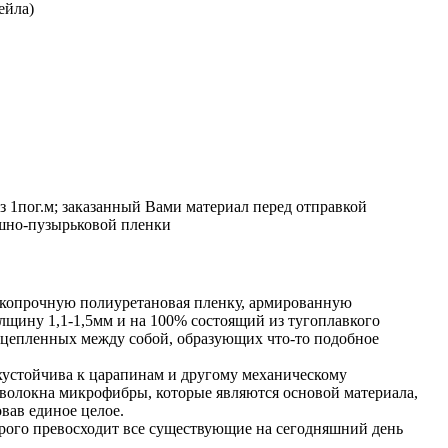
ейла)
з 1пог.м; заказанный Вами материал перед отправкой
ушно-пузырьковой пленки
окопрочную полиуретановая пленку, армированную
щину 1,1-1,5мм и на 100% состоящий из тугоплавкого
 сцепленных между собой, образующих что-то подобное
хустойчива к царапинам и другому механическому
 волокна микрофибры, которые являются основой материала,
вав единое целое.
рого превосходит все существующие на сегодняшний день