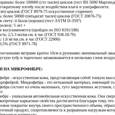
иранию: более 100000 (сто тысяч) циклов (тест BS 5690 Мартинд
гократному изгибу после воздействия влаги и ультрафиолета:
сяч) циклов (ГОСТ 8979-75 искусственное старение)
: более 50000 (пятьдесят тысяч) циклов (ГОСТ 20876-75)
к свету: 4 балла (хорошо) (тест ASTM D-3597)
ролизу: 5 лет +
не воспламеняется (пройден по ISO 8191/188)
ть: 2,5-3 мл/кв.см. в час (ГОСТ 938.18-70)
 1,6 мг/кв.см. в час (ГОСТ 22900)
 3,5% (ГОСТ 8971-78)
 погонными метрами кратно 10см и рулонами; минимальный зака
углую тубу и тщательно запаковывается в несколько слоев возд
И НА МИКРОФИБРЕ:
ибре - искусственная кожа, представляющая собой тонкую выс
рофиброй. Микрофибра - это нетканный материал, имеющий тол
ибра состоит из очень маленьких, туго закрученных жгутиков,
е.
ибре - уникальная автомобильная искусственная кожа. Она свер
копрочные каркасные свойства достигаются благодаря тому, что
овое покрытие внутрь своего пространственного объема, образо
гичный продукт, сопротивляемость к разрывным нагрузкам кото
бивочные материалы.