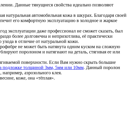
влении. Данные тянущиеся свойства идеально позволяют
ая натуральная автомобильная кожа в шкурах. Благодаря своей
беспечит его комфортную эксплуатацию в холодное и жаркое
год эксплуатации даже профессионал не сможет сказать, был
раздо более долговечна и неприхотлива, её практически
о ухода в отличие от натуральной кожи.
крофибре не может быть натянута одним куском на сложную
ублируют поролоном и натягиают на деталь, стягивая ее или
тягиваемой поверхности. Если Вам нужно скрыть большие
а подложке толщиной 3мм, 5мм или 10мм
. Данный поролон
 например, аэрозольного клея.
весине, коже, она «тёплая».