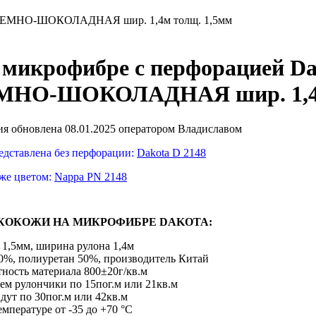
48 ТЕМНО-ШОКОЛАДНАЯ шир. 1,4м толщ. 1,5мм
 микрофибре с перфорацией Da
ЕМНО-ШОКОЛАДНАЯ шир. 1,4м
я обновлена 08.01.2025 оператором Владиславом
едставлена без перфорации:
Dakota D 2148
 же цветом:
Nappa PN 2148
КОКОЖИ НА МИКРОФИБРЕ DAKOTA:
 1,5мм, ширина рулона 1,4м
50%, полиуретан 50%, производитель Китай
ность материала 800±20г/кв.м
аем рулончики по 15пог.м или 21кв.м
дут по 30пог.м или 42кв.м
емпературе от -35 до +70 °С