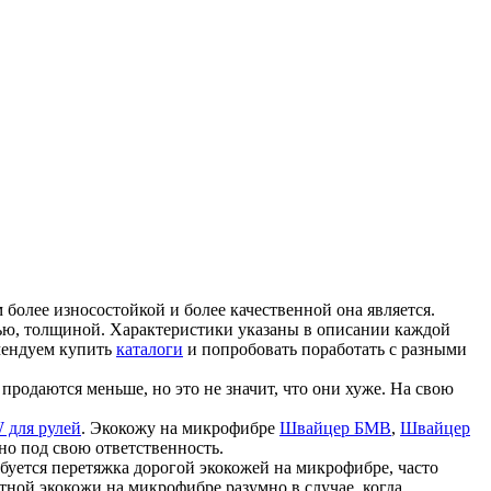
более износостойкой и более качественной она является.
ью, толщиной. Характеристики указаны в описании каждой
мендуем купить
каталоги
и попробовать поработать с разными
продаются меньше, но это не значит, что они хуже. На свою
 для рулей
. Экокожу на микрофибре
Швайцер БМВ
,
Швайцер
но под свою ответственность.
ребуется перетяжка дорогой экокожей на микрофибре, часто
ной экокожи на микрофибре разумно в случае, когда