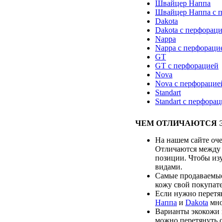
Швайцер Наппа
Швайцер Наппа с 
Dakota
Dakota с перфорац
Nappa
Nappa с перфораци
GT
GT с перфорацией
Nova
Nova с перфорацие
Standart
Standart с перфора
ЧЕМ ОТЛИЧАЮТСЯ 
На нашем сайте оче
Отличаются между 
позиции. Чтобы из
видами.
Самые продаваемые
кожу свой покупате
Если нужно перетя
Наппа
и
Dakota
мно
Варианты экокожи 
можно перетянуть 