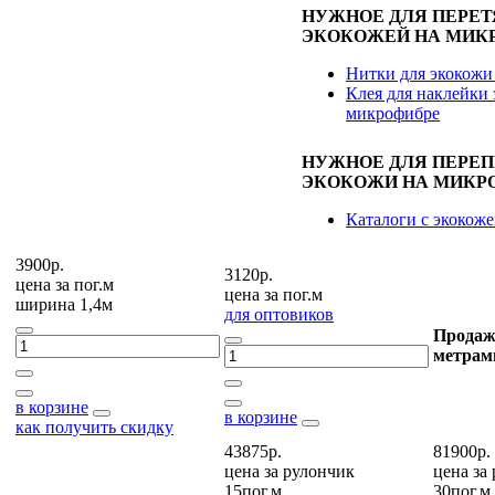
НУЖНОЕ ДЛЯ ПЕРЕ
ЭКОКОЖЕЙ НА МИК
Нитки для экокожи
Клея для наклейки 
микрофибре
НУЖНОЕ ДЛЯ ПЕРЕ
ЭКОКОЖИ НА МИКР
Каталоги с экокож
3900р.
3120р.
цена за
пог.м
цена за
пог.м
ширина 1,4м
для оптовиков
Продаж
метрам
в корзине
в корзине
как получить скидку
43875р.
81900р.
цена за
рулончик
цена за
15пог.м
30пог.м