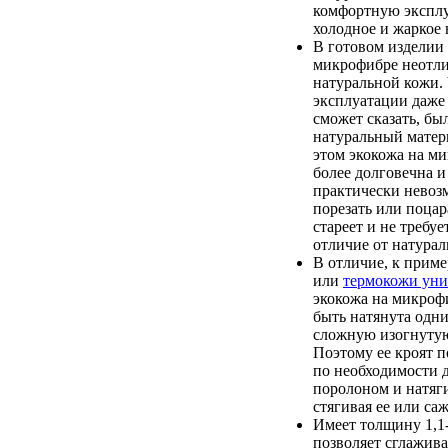
комфортную экспл
холодное и жаркое 
В готовом изделии 
микрофибре неотли
натуральной кожи. 
эксплуатации даже
сможет сказать, бы
натуральный матер
этом экокожа на м
более долговечна и
практически невоз
порезать или поцар
стареет и не требуе
отличие от натурал
В отличие, к приме
или
термокожи уни
экокожа на микроф
быть натянута одн
сложную изогнутую
Поэтому ее кроят п
по необходимости 
поролоном и натяги
стягивая ее или саж
Имеет толщину 1,1-
позволяет сглажив