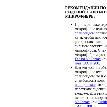
РЕКОМЕНДАЦИИ ПО
СИДЕНИЙ ЭКОКОЖЕ
МИКРОФИБРЕ:
При перетяжке сид
микрофибре нужно
спанбондом
плотно
кв.м, чтобы исклю
растрескивание лиц
сильном растяжени
микрофибры. Спанб
микрофибре аэрозо
Fensol 60 Fentac
ил
или TACK 200
.
Для мягкости и объ
микрофибре (если 
спанбондом, то и 
спанбондом) подк
на подложке
, кото
перетяжке сидений
экокоже. Для этих 
использовать аэро
60 Fentac
или
Tusk
TACK 200
.