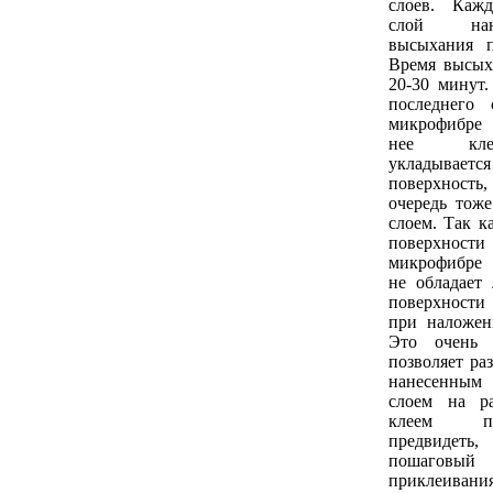
слоев. Каж
слой нан
высыхания п
Время высых
20-30 минут
последнего 
микрофибре 
нее кле
укладывае
поверхность
очередь тож
слоем. Так к
поверхности
микрофибре
не обладает 
поверхност
при наложен
Это очень 
позволяет ра
нанесенным
слоем на р
клеем п
предвидеть
пошагов
приклеивания