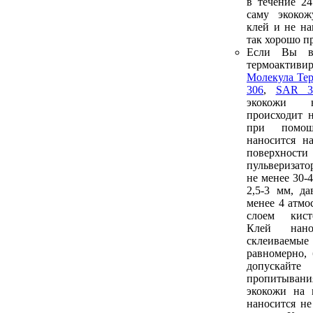
в течение 2
саму экоко
клей и не на
так хорошо п
Если Вы в
термоакти
Молекула Те
306
,
SAR 3
экокожи 
происходит 
при помо
наносится н
поверх
пульверизат
не менее 30-
2,5-3 мм, да
менее 4 атмо
слоем кист
Клей нан
склеиваем
равномерно, 
допуска
пропитыван
экокожи на 
наносится не