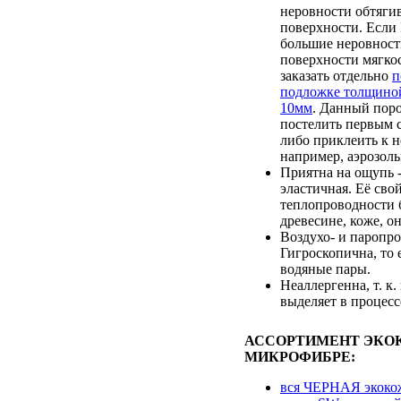
неровности обтяги
поверхности. Если
большие неровност
поверхности мягкос
заказать отдельно
п
подложке толщино
10мм
. Данный пор
постелить первым с
либо приклеить к 
например, аэрозоль
Приятна на ощупь -
эластичная. Её сво
теплопроводности 
древесине, коже, он
Воздухо- и паропр
Гигроскопична, то 
водяные пары.
Неаллергенна, т. к.
выделяет в процесс
АССОРТИМЕНТ ЭКО
МИКРОФИБРЕ:
вся ЧЕРНАЯ экоко