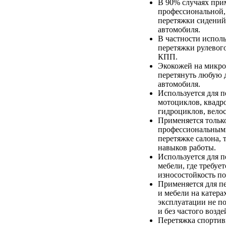
В 90% случаях при
профессиональной,
перетяжки сидений
автомобиля.
В частности исполь
перетяжки рулевого
КПП.
Экокожей на микр
перетянуть любую д
автомобиля.
Используется для 
мотоциклов, квадр
гидроциклов, вело
Применяется тольк
профессиональным
перетяжке салона, т
навыков работы.
Используется для 
мебели, где требуе
износостойкость п
Применяется для п
и мебели на катерах
эксплуатации не п
и без частого возд
Перетяжка спортив