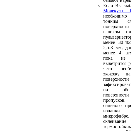
бывают нарек
Если Вы выб
Молекула Т
необходим
тонким 
поверхнос
валиком и
пульверизато
менее 30-40
2,5-3 мм, да
менее 4 атм
пока из 
выветрится р
чего необ
экокожу н
поверхнос
зафиксироват
на обе 
поверхности
пропусков.
сильного пр
изнанки
микрофибре
склеива
термостойким