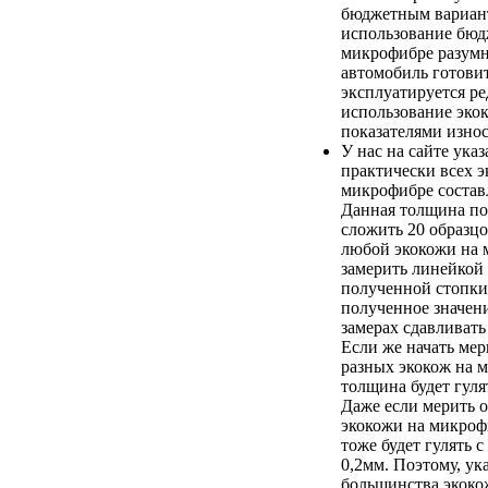
бюджетным вариан
использование бюд
микрофибре разумно
автомобиль готови
эксплуатируется ред
использование эко
показателями износ
У нас на сайте ука
практически всех э
микрофибре составл
Данная толщина по
сложить 20 образц
любой экокожи на 
замерить линейкой
полученной стопки
полученное значени
замерах сдавливать
Если же начать ме
разных экокож на 
толщина будет гулят
Даже если мерить о
экокожи на микроф
тоже будет гулять с
0,2мм. Поэтому, ук
большинства экоко