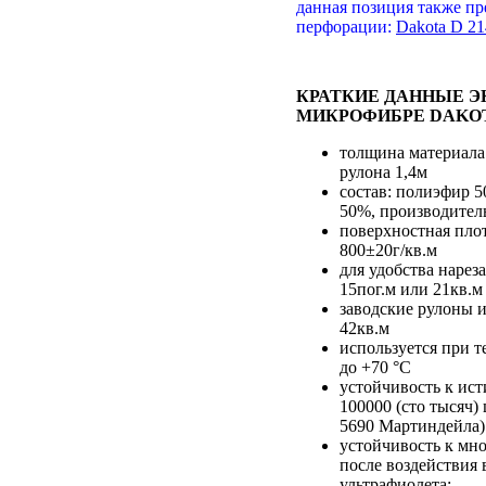
данная позиция также пр
перфорации:
Dakota D 21
КРАТКИЕ ДАННЫЕ 
МИКРОФИБРЕ DAKO
толщина материала
рулона 1,4м
состав: полиэфир 
50%, производител
поверхностная пло
800±20г/кв.м
для удобства нарез
15пог.м или 21кв.м
заводские рулоны и
42кв.м
используется при т
до +70 °С
устойчивость к ист
100000 (сто тысяч)
5690 Мартиндейла)
устойчивость к мн
после воздействия 
ультрафиолета: