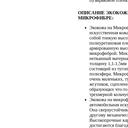
пузырьковой плен
ОПИСАНИЕ ЭКОКОЖ
МИКРОФИБРЕ:
Экокожа на Микроф
искусственная кож
собой тонкую выс
полиуретановая пле
армированную выс
микрофиброй. Микр
нетканный матери
толщину 1,1-1,5мм
состоящий из туго
полиэфира. Микроф
очень маленьких, т
жгутиков, сцеплен
образующих что-то
трехмерной кольчуг
Экокожа на микроф
автомобильная иск
Она сверхустойчив
другому механичес
Высокопрочные кар
достигаются благод