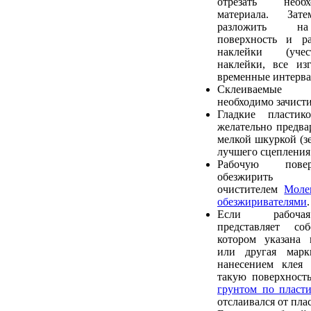
отрезать необ
материала. Зат
разложить на
поверхность и ра
наклейки (учес
наклейки, все из
временные интерва
Склеиваемые
необходимо зачист
Гладкие пластик
желательно предва
мелкой шкуркой (зе
лучшего сцепления 
Рабочую пове
обезжирить р
очистителем
Моле
обезжиривателями
.
Если рабочая
представляет со
котором указана 
или другая марк
нанесением клея 
такую поверхност
грунтом по пласти
отслаивался от пла