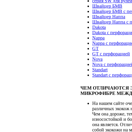
серия SW для руле
Швайцер БМВ
Швайцер БМВ с пе
Швайцер Наппа
Швайцер Наппа с 
Dakota
Dakota с перфорац
Nappa
Nappa с перфораци
GT
GT с перфорацией
Nova
Nova с перфорацие
Standart
Standart с перфора
ЧЕМ ОТЛИЧАЮТСЯ 
МИКРОФИБРЕ МЕЖД
На нашем сайте оч
различных экокож 
Чем она дороже, те
износостойкой и бо
она является. Отл
собой экокожи на 