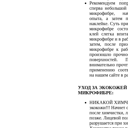
Рекомендуем попр
сперва небольшой
микрофибре, на
опыта, а затем 
наклейке. Суть пр
микрофибре сост
клей слегка впит
микрофибре и в ра
затем, после при
микрофибре к раб
произошло прочно
поверхностей. 
внимательно прочт
применению соотв
на нашем сайте в р
УХОД ЗА ЭКОКОЖЕЙ
МИКРОФИБРЕ:
НИКАКОЙ ХИМЧИ
экокожи!!! Начнет 
после химчистки, 
позже. Лицевой по
разрушается при хи