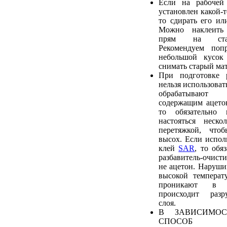
Если на рабочей
установлен какой-т
то сдирать его ил
Можно наклеить
прям на стар
Рекомендуем попр
небольшой кусок
снимать старый мат
При подготовке 
нельзя использовать
обрабатывают 
содержащим ацетон
то обязательно
настояться неско
перетяжкой, что
высох. Если исполь
клей
SAR
, то обя
разбавитель-очис
не ацетон. Наруши
высокой температ
проникают в 
происходит разр
слоя.
В ЗАВИСИМОС
СПОСОБ 