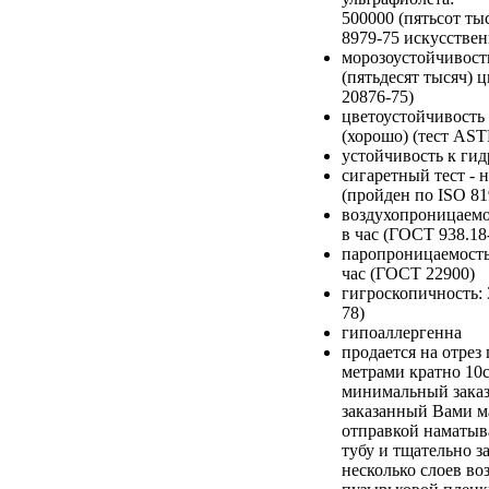
500000 (пятьсот т
8979-75 искусствен
морозоустойчивость
(пятьдесят тысяч) 
20876-75)
цветоустойчивость 
(хорошо) (тест AS
устойчивость к гид
сигаретный тест - 
(пройден по ISO 81
воздухопроницаемос
в час (ГОСТ 938.18
паропроницаемость:
час (ГОСТ 22900)
гигроскопичность:
78)
гипоаллергенна
продается на отре
метрами кратно 10
минимальный заказ
заказанный Вами м
отправкой наматыв
тубу и тщательно з
несколько слоев во