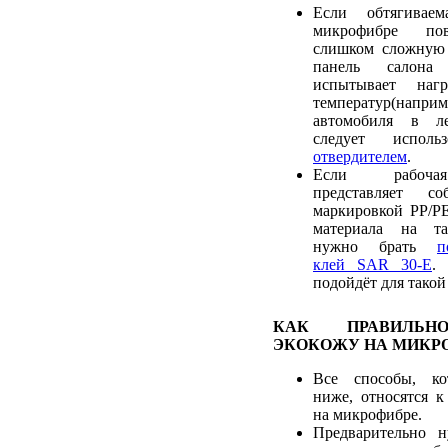
Если обтягивае
микрофибре пов
слишком сложную 
панель салона
испытывает наг
температур(наприм
автомобиля в ле
следует испол
отвердителем
.
Если рабочая
представляет с
маркировкой PP/PE
материала на та
нужно брать
п
клей SAR 30-E
.
подойдёт для такой
КАК ПРАВИЛЬН
ЭКОКОЖУ НА МИКР
Все способы, ко
ниже, относятся к
на микрофибре.
Предварительно 