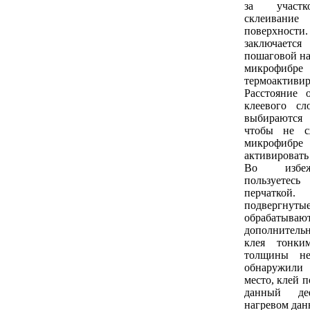
за участк
склеива
поверхно
заключае
пошаговой на
микрофиб
термоактив
Расстояние 
клеевого сл
выбираются
чтобы не с
микрофибре
активировать
Во избеж
пользует
перчатк
подвергнуты
обрабаты
дополнитель
клея тонки
толщины не
обнаружили
место, клей 
данный де
нагревом дан