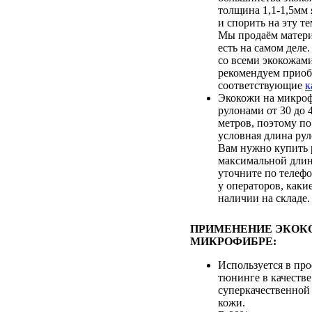
толщина 1,1-1,5мм 
и спорить на эту т
Мы продаём матери
есть на самом деле
со всеми экокожам
рекомендуем приоб
соответствующие
к
Экокожи на микроф
рулонами от 30 до
метров, поэтому по
условная длина рул
Вам нужно купить 
максимальной длин
уточните по телеф
у операторов, каки
наличии на складе.
ПРИМЕНЕНИЕ ЭКОК
МИКРОФИБРЕ:
Используется в пр
тюнинге в качестве
суперкачественной
кожи.