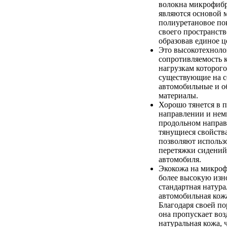
волокна микрофибр
являются основой 
полиуретановое по
своего пространств
образовав единое ц
Это высокотехноло
сопротивляемость 
нагрузкам которого
существующие на с
автомобильные и 
материалы.
Хорошо тянется в 
направлении и немн
продольном напра
тянущиеся свойств
позволяют использо
перетяжки сидений
автомобиля.
Экокожа на микроф
более высокую изно
стандартная натура
автомобильная кож
Благодаря своей по
она пропускает возд
натуральная кожа, 