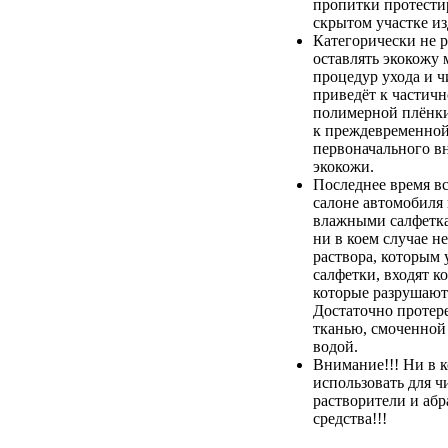
пропитки протестир
скрытом участке из
Категорически не 
оставлять экокожу 
процедур ухода и ч
приведёт к частич
полимерной плёнки,
к преждевременной
первоначального в
экокожи.
Последнее время вс
салоне автомобиля
влажными салфетка
ни в коем случае не
раствора, которым
салфетки, входят к
которые разрушают
Достаточно протер
тканью, смоченной
водой.
Внимание!!! Ни в к
использовать для ч
растворители и аб
средства!!!