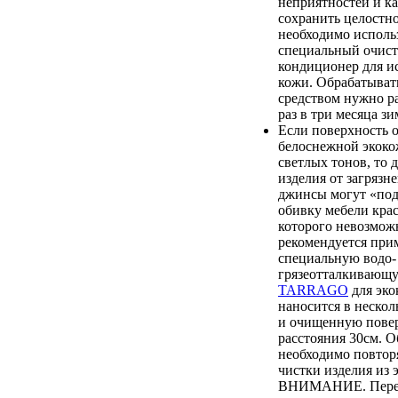
неприятностей и к
сохранить целостно
необходимо исполь
специальный очист
кондиционер для и
кожи. Обрабатыват
средством нужно ра
раз в три месяца зи
Если поверхность 
белоснежной экоко
светлых тонов, то 
изделия от загрязн
джинсы могут «по
обивку мебели крас
которого невозмож
рекомендуется при
специальную водо-
грязеотталкиваю
TARRAGO
для эко
наносится в нескол
и очищенную повер
расстояния 30см. О
необходимо повтор
чистки изделия из 
ВНИМАНИЕ. Перед