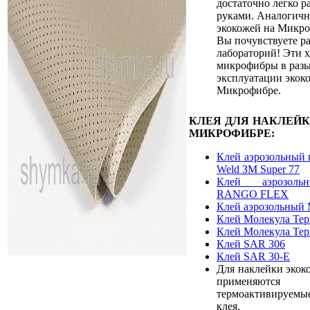
достаточно легко р
руками. Аналогичн
экокожей на Микро
Вы почувствуете ра
лабораторий! Эти 
микрофибры в разы
эксплуатации экок
Микрофибре.
КЛЕЯ ДЛЯ НАКЛЕЙ
МИКРОФИБРЕ:
Клей аэрозольный 
Weld ЗМ Super 77
Клей аэрозоль
RANGO FLEX
Клей аэрозольный 
Клей Молекула Те
Клей Молекула Те
Клей SAR 306
Клей SAR 30-E
Для наклейки экок
применяют
термоактивируемы
клея.