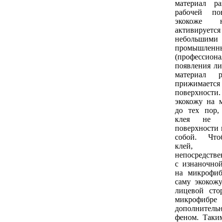
материал р
рабочей по
экокоже 
активирует
небольши
промышленн
(профессион
появления ли
материал р
прижимае
поверхнос
экокожу на 
до тех пор,
клея не 
поверхности 
собой. Что
клей, 
непосредстве
с изнаночно
на микрофиб
саму экокож
лицевой сто
микрофибре 
дополнител
феном. Таким