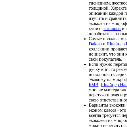
тиснением, жесткос
толщиной. Характе
описании каждой п
изучить и сравнить
экокожи на микроф
купить
каталоги
и 
поработать с разны
Самые продаваемые
Dakota
и
Швайцер
коллекции продают
не значит, что они
свой покупатель.
Если нужно перетя
ручку кпп, то реко
использовать сери
Экокожу на микро
БМВ
,
Швайцер На
многие мастера та
перетяжки руля и р
свою ответственнос
Варианты экокожи
эконом класса - эт
всегда требуется п
экокожей на микро
можно перетянуть 