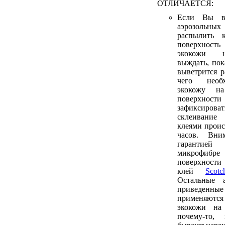
ОТЛИЧАЕТСЯ:
Если Вы в
аэрозольных
распылить 
поверхност
экокожи н
выждать, пок
выветрится р
чего необ
экокожу н
поверхнос
зафиксирова
склеивани
клеями проис
часов. Вни
гарантие
микрофиб
поверхности
клей
Sco
Остальные а
приведенн
применяютс
экокожи на
почему-то,