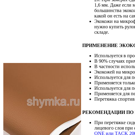
1,6 мм. Даже если 
большинства экокож
какой он есть на 
Экокожи на микрофи
нужно купить рулон
складе.
ПРИМЕНЕНИЕ ЭКОК
Используется в пр
В 90% случаях при
В частности исполь
Экокожей на микро
Используется для 
Применяется только
Используется для п
Применяется для пе
Перетяжка спортив
РЕКОМЕНДАЦИИ ПО
При перетяжке сид
лицевого слоя при
ONE или TACK 20