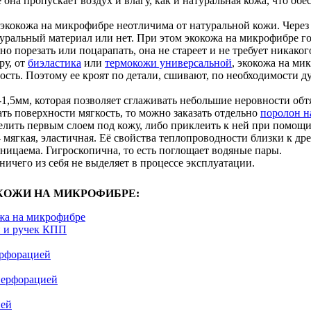
 она пропускает воздух и влагу, как и натуральная кожа, что о
экокожа на микрофибре неотличима от натуральной кожи. Через 
уральный материал или нет. При этом экокожа на микрофибре го
о порезать или поцарапать, она не стареет и не требует никаког
ру, от
биэластика
или
термокожи универсальной
, экокожа на ми
сть. Поэтому ее кроят по детали, сшивают, по необходимости д
-1,5мм, которая позволяет сглаживать небольшие неровности об
ть поверхности мягкость, то можно заказать отдельно
поролон н
лить первым слоем под кожу, либо приклеить к ней при помощи,
 мягкая, эластичная. Её свойства теплопроводности близки к дре
ницаема. Гигроскопична, то есть поглощает водяные пары.
 ничего из себя не выделяет в процессе эксплуатации.
КОЖИ НА МИКРОФИБРЕ:
жа на микрофибре
й и ручек КПП
рфорацией
перфорацией
ией