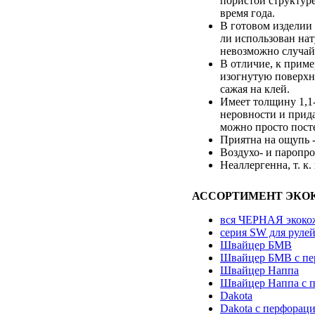
пористой структуре
время года.
В готовом изделии 
ли использован нат
невозможно случайн
В отличие, к приме
изогнутую поверхно
сажая на клей.
Имеет толщину 1,1
неровности и прида
можно просто посте
Приятна на ощупь -
Воздухо- и паропро
Неаллергенна, т. к.
АССОРТИМЕНТ ЭКО
вся ЧЕРНАЯ экоко
серия SW для руле
Швайцер БМВ
Швайцер БМВ с пе
Швайцер Наппа
Швайцер Наппа с 
Dakota
Dakota с перфорац