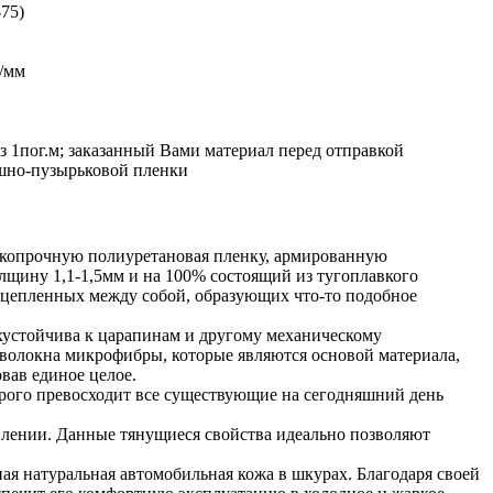
-75)
н/мм
з 1пог.м; заказанный Вами материал перед отправкой
ушно-пузырьковой пленки
окопрочную полиуретановая пленку, армированную
щину 1,1-1,5мм и на 100% состоящий из тугоплавкого
 сцепленных между собой, образующих что-то подобное
хустойчива к царапинам и другому механическому
 волокна микрофибры, которые являются основой материала,
вав единое целое.
рого превосходит все существующие на сегодняшний день
влении. Данные тянущиеся свойства идеально позволяют
ая натуральная автомобильная кожа в шкурах. Благодаря своей