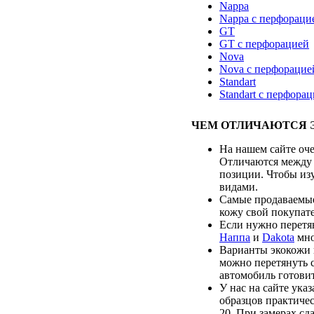
Nappa
Nappa с перфораци
GT
GT с перфорацией
Nova
Nova с перфорацие
Standart
Standart с перфора
ЧЕМ ОТЛИЧАЮТСЯ 
На нашем сайте оче
Отличаются между 
позиции. Чтобы из
видами.
Самые продаваемые
кожу свой покупате
Если нужно перетя
Наппа
и
Dakota
мно
Варианты экокожи 
можно перетянуть 
автомобиль готовит
У нас на сайте ука
образцов практиче
20. При замерах сд