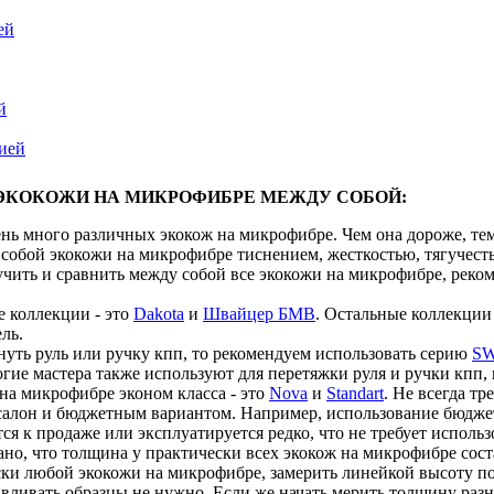
ей
й
цией
ЭКОКОЖИ НА МИКРОФИБРЕ МЕЖДУ СОБОЙ:
нь много различных экокож на микрофибре. Чем она дороже, тем 
собой экокожи на микрофибре тиснением, жесткостью, тягучест
учить и сравнить между собой все экокожи на микрофибре, реко
 коллекции - это
Dakota
и
Швайцер БМВ
. Остальные коллекции 
ль.
нуть руль или ручку кпп, то рекомендуем использовать серию
SW
гие мастера также используют для перетяжки руля и ручки кпп, 
на микрофибре эконом класса - это
Nova
и
Standart
. Не всегда т
салон и бюджетным вариантом. Например, использование бюджет
ся к продаже или эксплуатируется редко, что не требует исполь
зано, что толщина у практически всех экокож на микрофибре сост
ски любой экокожи на микрофибре, замерить линейкой высоту по
авливать образцы не нужно. Если же начать мерить толщину разн