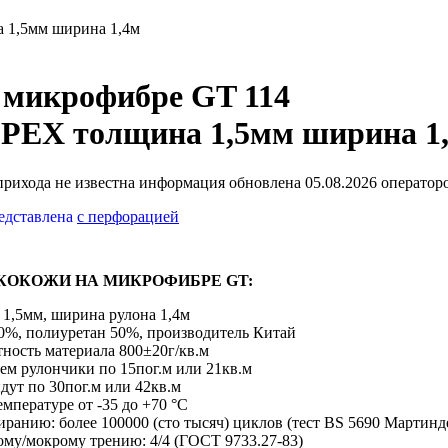
 1,5мм ширина 1,4м
 микрофибре GT 114
ЕХ толщина 1,5мм ширина 1
 прихода не известна
информация обновлена 05.08.2026 оператор
редставлена
с перфорацией
КОКОЖИ НА МИКРОФИБРЕ GT:
 1,5мм, ширина рулона 1,4м
50%, полиуретан 50%, производитель Китай
ность материала 800±20г/кв.м
аем рулончики по 15пог.м или 21кв.м
дут по 30пог.м или 42кв.м
емпературе от -35 до +70 °С
иранию: более 100000 (сто тысяч) циклов (тест BS 5690 Мартинд
ому/мокрому трению: 4/4 (ГОСТ 9733.27-83)