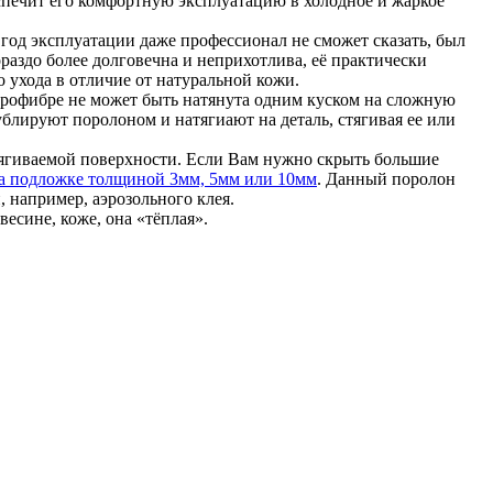
беспечит его комфортную эксплуатацию в холодное и жаркое
год эксплуатации даже профессионал не сможет сказать, был
раздо более долговечна и неприхотлива, её практически
о ухода в отличие от натуральной кожи.
крофибре не может быть натянута одним куском на сложную
ублируют поролоном и натягиают на деталь, стягивая ее или
тягиваемой поверхности. Если Вам нужно скрыть большие
а подложке толщиной 3мм, 5мм или 10мм
. Данный поролон
 например, аэрозольного клея.
весине, коже, она «тёплая».