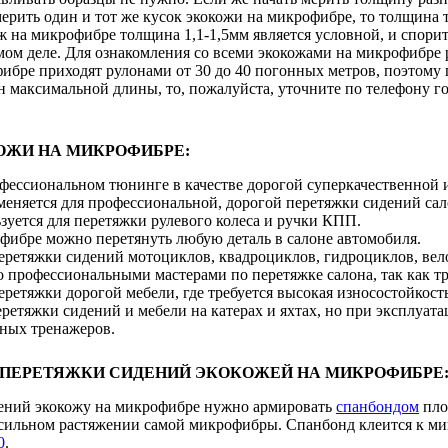
мерить один и тот же кусок экокожи на микрофибре, то толщина то
 на микрофибре толщина 1,1-1,5мм является условной, и спорит
самом деле. Для ознакомления со всеми экокожами на микрофибр
бре приходят рулонами от 30 до 40 погонных метров, поэтому п
 максимальной длины, то, пожалуйста, уточните по телефону го
ОЖИ НА МИКРОФИБРЕ:
офессиональном тюнинге в качестве дорогой суперкачественной 
меняется для профессиональной, дорогой перетяжки сидений сал
зуется для перетяжки рулевого колеса и ручки КПП.
фибре можно перетянуть любую деталь в салоне автомобиля.
перетяжки сидений мотоциклов, квадроциклов, гидроциклов, вел
 профессиональными мастерами по перетяжке салона, так как тр
еретяжки дорогой мебели, где требуется высокая износостойкост
ретяжки сидений и мебели на катерах и яхтах, но при эксплуата
ных тренажеров.
 ПЕРЕТЯЖКИ СИДЕНИЙ ЭКОКОЖЕЙ НА МИКРОФИБРЕ
ений экокожу на микрофибре нужно армировать
спанбондом
пло
 сильном растяжении самой микрофибры. Спанбонд клеится к м
0
.