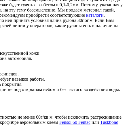
же будет гулять с разбегом в 0,1-0,2мм. Поэтому, указанная у
ь на эту тему бессмысленно. Мы продаём материал такой,
е рекомендуем приобрести соответствующие
каталоги
.
о ней принята условная длина рулона 30пог.м. Если Вам
рячей линии у операторов, какие рулоны есть в наличии на
искусственной кожи.
она автомобиля.
осипедов.
ебует навыков работы.
ь покрытия.
ции не под открытым небом и без частого воздействия воды.
:
тностью не менее 60г/кв.м, чтобы исключить растрескивание
икрофибре аэрозольным клеем
Fensol 60 Fentac
или
Tuskbond