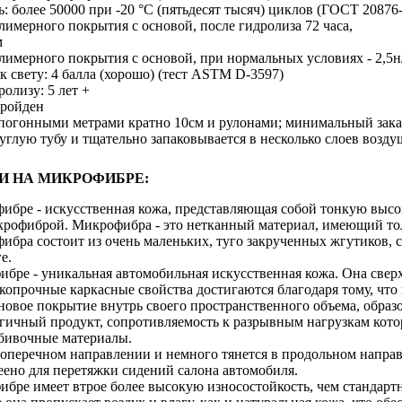
: более 50000 при -20 °С (пятьдесят тысяч) циклов (ГОСТ 20876
лимерного покрытия с основой, после гидролиза 72 часа,
м
лимерного покрытия с основой, при нормальных условиях - 2,5
к свету: 4 балла (хорошо) (тест ASTM D-3597)
ролизу: 5 лет +
пройден
 погонными метрами кратно 10см и рулонами; минимальный зака
углую тубу и тщательно запаковывается в несколько слоев возд
И НА МИКРОФИБРЕ:
ибре - искусственная кожа, представляющая собой тонкую выс
рофиброй. Микрофибра - это нетканный материал, имеющий тол
ибра состоит из очень маленьких, туго закрученных жгутиков,
е.
ибре - уникальная автомобильная искусственная кожа. Она свер
копрочные каркасные свойства достигаются благодаря тому, что
овое покрытие внутрь своего пространственного объема, образо
гичный продукт, сопротивляемость к разрывным нагрузкам кото
бивочные материалы.
поперечном направлении и немного тянется в продольном напра
еено для перетяжки сидений салона автомобиля.
бре имеет втрое более высокую износостойкость, чем стандартн