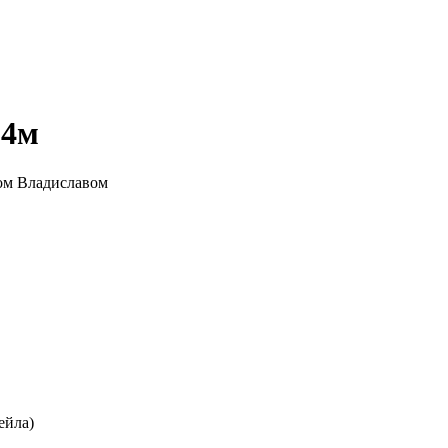
,4м
ом Владиславом
ейла)