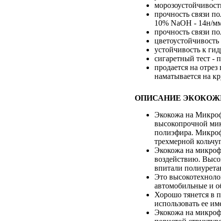
морозоустойчивость
прочность связи по
10% NaOH - 14н/м
прочность связи по
цветоустойчивость 
устойчивость к гид
сигаретный тест - 
продается на отрез
наматывается на кр
ОПИСАНИЕ ЭКОКОЖ
Экокожа на Микроф
высокопрочной мик
полиэфира. Микроф
трехмерной кольчуг
Экокожа на микроф
воздействию. Высо
впитали полиуретан
Это высокотехноло
автомобильные и о
Хорошо тянется в 
использовать ее им
Экокожа на микрофи