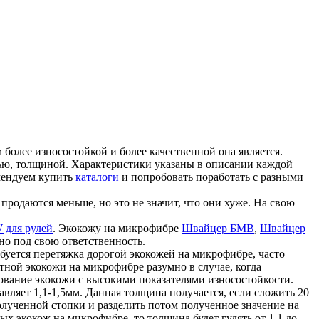
более износостойкой и более качественной она является.
ью, толщиной. Характеристики указаны в описании каждой
мендуем купить
каталоги
и попробовать поработать с разными
продаются меньше, но это не значит, что они хуже. На свою
 для рулей
. Экокожу на микрофибре
Швайцер БМВ
,
Швайцер
но под свою ответственность.
ребуется перетяжка дорогой экокожей на микрофибре, часто
ной экокожи на микрофибре разумно в случае, когда
зование экокожи с высокими показателями износостойкости.
авляет 1,1-1,5мм. Данная толщина получается, если сложить 20
лученной стопки и разделить потом полученное значение на
ых экокож на микрофибре, то толщина будет гулять от 1,1 до