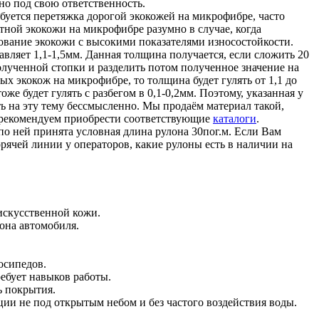
но под свою ответственность.
ребуется перетяжка дорогой экокожей на микрофибре, часто
ной экокожи на микрофибре разумно в случае, когда
зование экокожи с высокими показателями износостойкости.
авляет 1,1-1,5мм. Данная толщина получается, если сложить 20
лученной стопки и разделить потом полученное значение на
ых экокож на микрофибре, то толщина будет гулять от 1,1 до
же будет гулять с разбегом в 0,1-0,2мм. Поэтому, указанная у
ь на эту тему бессмысленно. Мы продаём материал такой,
е рекомендуем приобрести соответствующие
каталоги
.
о ней принята условная длина рулона 30пог.м. Если Вам
рячей линии у операторов, какие рулоны есть в наличии на
искусственной кожи.
она автомобиля.
осипедов.
ебует навыков работы.
ь покрытия.
ции не под открытым небом и без частого воздействия воды.