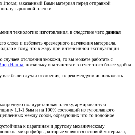
з 1пог.м; заказанный Вами материал перед отправкой
ушно-пузырьковой пленки
менил технологию изготовления, в следствие чего
данная
его слоев и избежать чрезмерного натяжения материала.
водило к тому, что в жару при интенсивной эксплуатации
о случаев отслоения экокожи, то вы можете работать с
йцер Наппа
, поскольку она тянется и за счет этого более удобна
 у вас были случаи отслоения, то рекомендуем использовать
окопрочную полиуретановая пленку, армированную
щину 1,1-1,5мм и на 100% состоящий из тугоплавкого
 сцепленных между собой, образующих что-то подобное
хустойчива к царапинам и другому механическому
 волокна микрофибры, которые являются основой материала,