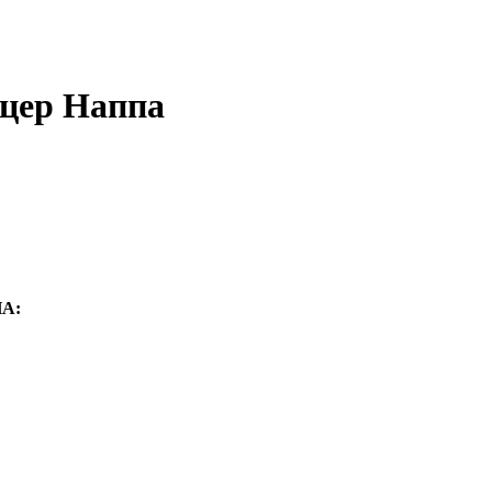
цер Наппа
А: