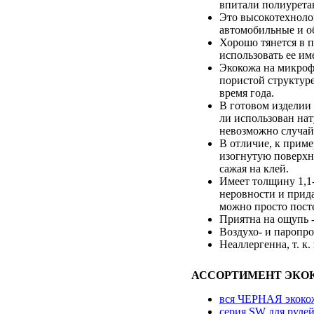
впитали полиуретан
Это высокотехноло
автомобильные и о
Хорошо тянется в 
использовать ее им
Экокожа на микрофи
пористой структуре
время года.
В готовом изделии 
ли использован нат
невозможно случайн
В отличие, к приме
изогнутую поверхно
сажая на клей.
Имеет толщину 1,1
неровности и прида
можно просто посте
Приятна на ощупь -
Воздухо- и паропро
Неаллергенна, т. к.
АССОРТИМЕНТ ЭКО
вся ЧЕРНАЯ экоко
серия SW для руле