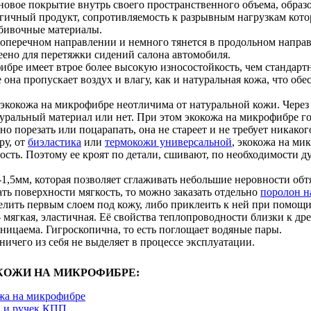
овое покрытие внутрь своего пространственного объема, образо
гичный продукт, сопротивляемость к разрывным нагрузкам кото
бивочные материалы.
поперечном направлении и немного тянется в продольном напра
еено для перетяжки сидений салона автомобиля.
бре имеет втрое более высокую износостойкость, чем стандартн
 она пропускает воздух и влагу, как и натуральная кожа, что о
экокожа на микрофибре неотличима от натуральной кожи. Через 
уральный материал или нет. При этом экокожа на микрофибре го
о порезать или поцарапать, она не стареет и не требует никаког
ру, от
биэластика
или
термокожи универсальной
, экокожа на ми
сть. Поэтому ее кроят по детали, сшивают, по необходимости д
-1,5мм, которая позволяет сглаживать небольшие неровности об
ть поверхности мягкость, то можно заказать отдельно
поролон н
лить первым слоем под кожу, либо приклеить к ней при помощи,
 мягкая, эластичная. Её свойства теплопроводности близки к дре
ницаема. Гигроскопична, то есть поглощает водяные пары.
 ничего из себя не выделяет в процессе эксплуатации.
КОЖИ НА МИКРОФИБРЕ:
жа на микрофибре
й и ручек КПП