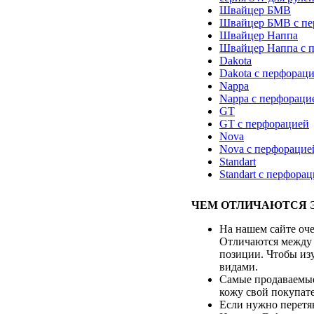
Швайцер БМВ
Швайцер БМВ с пе
Швайцер Наппа
Швайцер Наппа с 
Dakota
Dakota с перфорац
Nappa
Nappa с перфораци
GT
GT с перфорацией
Nova
Nova с перфорацие
Standart
Standart с перфора
ЧЕМ ОТЛИЧАЮТСЯ 
На нашем сайте оче
Отличаются между 
позиции. Чтобы из
видами.
Самые продаваемые
кожу свой покупате
Если нужно перетя