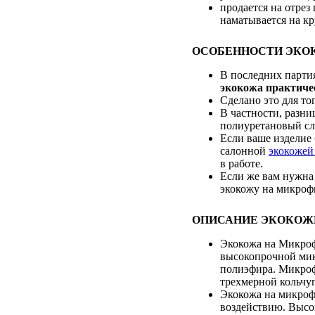
продается на отрез
наматывается на кр
ОСОБЕННОСТИ ЭКОК
В последних парти
экокожа практиче
Сделано это для то
В частности, разни
полиуретановый сл
Если ваше изделие 
салонной
экокоже
в работе.
Если же вам нужна 
экокожу на микроф
ОПИСАНИЕ ЭКОКОЖ
Экокожа на Микроф
высокопрочной мик
полиэфира. Микроф
трехмерной кольчуг
Экокожа на микроф
воздействию. Высо