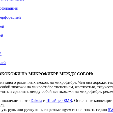
рфорацией
перфорацией
ией
ей
й
цией
ЭКОКОЖИ НА МИКРОФИБРЕ МЕЖДУ СОБОЙ:
нь много различных экокож на микрофибре. Чем она дороже, тем 
собой экокожи на микрофибре тиснением, жесткостью, тягучест
учить и сравнить между собой все экокожи на микрофибре, реко
 коллекции - это
Dakota
и
Швайцер БМВ
. Остальные коллекции 
ль.
нуть руль или ручку кпп, то рекомендуем использовать серию
SW