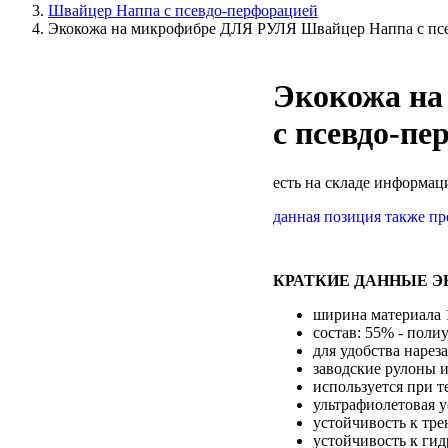
Швайцер Наппа с псевдо-перфорацией
Экокожа на микрофибре ДЛЯ РУЛЯ Швайцер Наппа с п
Экокожа н
с псевдо-п
есть на складе
информаци
данная позиция также п
КРАТКИЕ ДАННЫЕ Э
ширина материала 
состав: 55% - поли
для удобства нарез
заводские рулоны и
используется при т
ультрафиолетовая 
устойчивость к тр
устойчивость к гид