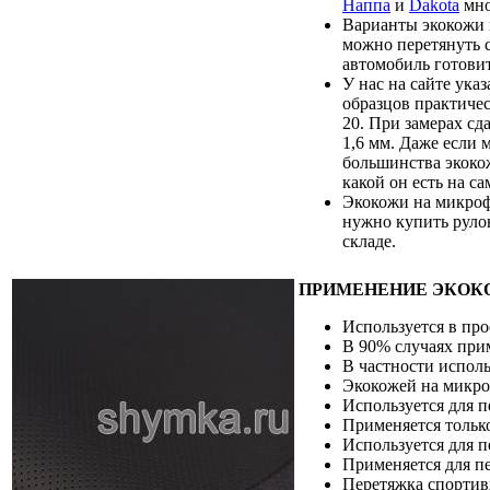
Наппа
и
Dakota
мно
Варианты экокожи 
можно перетянуть 
автомобиль готовит
У нас на сайте ука
образцов практиче
20. При замерах сд
1,6 мм. Даже если 
большинства экокож
какой он есть на 
Экокожи на микрофи
нужно купить рулон
складе.
ПРИМЕНЕНИЕ ЭКОК
Используется в пр
В 90% случаях при
В частности исполь
Экокожей на микро
Используется для 
Применяется только
Используется для п
Применяется для пе
Перетяжка спортив