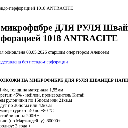
севдо-перфорацией 1018 ANTRACITE
а микрофибре ДЛЯ РУЛЯ Швай
ерфорацией 1018 ANTRACITE
я обновлена 03.05.2026 старшим оператором Алексеем
редставлена
без псевдо-перфорации
КОКОЖИ НА МИКРОФИБРЕ ДЛЯ РУЛЯ ШВАЙЦЕР НАПП
1,4м, толщина материала 1,55мм
уретан; 45% - нейлон, производитель Китай
аем рулончики по 15пог.м или 21кв.м
дут по 30пог.м или 42кв.м
емпературе от -40 до +80 °С
устойчивость: 500H+
ению (по Мартиндейлу): 80000+
ролизу: 3 года +