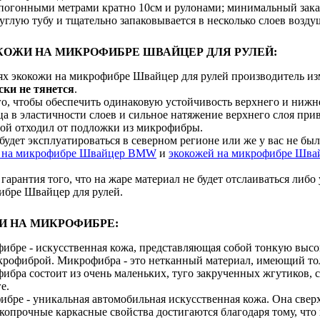
 погонными метрами кратно 10см и рулонами; минимальный зака
углую тубу и тщательно запаковывается в несколько слоев возд
ОЖИ НА МИКРОФИБРЕ ШВАЙЦЕР ДЛЯ РУЛЕЙ:
ях экокожи на микрофибре Швайцер для рулей производитель из
ски не тянется
.
го, чтобы обеспечить одинаковую устойчивость верхнего и нижн
ца в эластичности слоев и сильное натяжение верхнего слоя при
ой отходил от подложки из микрофибры.
будет эксплуатироваться в северном регионе или же у вас не был
й на микрофибре Швайцер BMW
и
экокожей на микрофибре Шва
гарантия того, что на жаре материал не будет отслаиваться либо
ибре Швайцер для рулей.
И НА МИКРОФИБРЕ:
ибре - искусственная кожа, представляющая собой тонкую выс
рофиброй. Микрофибра - это нетканный материал, имеющий тол
ибра состоит из очень маленьких, туго закрученных жгутиков,
е.
ибре - уникальная автомобильная искусственная кожа. Она свер
копрочные каркасные свойства достигаются благодаря тому, что