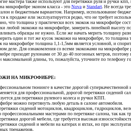
гие мастера также используют для перетяжки руля и ручки кпп, 
на микрофибре эконом класса - это
Nova
и
Standart
. Не всегда т
салон и бюджетным вариантом. Например, использование бюджет
ся к продаже или эксплуатируется редко, что не требует исполь
зано, что толщина у практически всех экокож на микрофибре сост
ски любой экокожи на микрофибре, замерить линейкой высоту по
авливать образцы не нужно. Если же начать мерить толщину разн
мерить один и тот же кусок экокожи на микрофибре, то толщина то
 на микрофибре толщина 1,1-1,5мм является условной, и спорит
самом деле. Для ознакомления со всеми экокожами на микрофибр
бре приходят рулонами от 30 до 40 погонных метров, поэтому п
 максимальной длины, то, пожалуйста, уточните по телефону го
ОЖИ НА МИКРОФИБРЕ:
офессиональном тюнинге в качестве дорогой суперкачественной 
меняется для профессиональной, дорогой перетяжки сидений сал
зуется для перетяжки рулевого колеса и ручки КПП.
фибре можно перетянуть любую деталь в салоне автомобиля.
перетяжки сидений мотоциклов, квадроциклов, гидроциклов, вел
 профессиональными мастерами по перетяжке салона, так как тр
еретяжки дорогой мебели, где требуется высокая износостойкост
ретяжки сидений и мебели на катерах и яхтах, но при эксплуата
ных тренажеров.