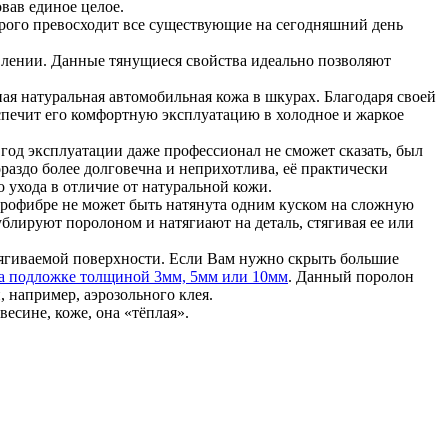
вав единое целое.
рого превосходит все существующие на сегодняшний день
влении. Данные тянущиеся свойства идеально позволяют
ая натуральная автомобильная кожа в шкурах. Благодаря своей
беспечит его комфортную эксплуатацию в холодное и жаркое
год эксплуатации даже профессионал не сможет сказать, был
раздо более долговечна и неприхотлива, её практически
о ухода в отличие от натуральной кожи.
крофибре не может быть натянута одним куском на сложную
ублируют поролоном и натягиают на деталь, стягивая ее или
тягиваемой поверхности. Если Вам нужно скрыть большие
а подложке толщиной 3мм, 5мм или 10мм
. Данный поролон
 например, аэрозольного клея.
весине, коже, она «тёплая».