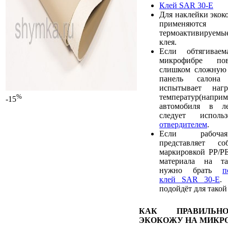
Клей SAR 30-E
Для наклейки экок
применяют
термоактивируемы
клея.
Если обтягивае
микрофибре пов
слишком сложную 
панель салона
испытывает наг
температур(наприм
%
-15
автомобиля в ле
следует испол
отвердителем
.
Если рабочая
представляет с
маркировкой PP/PE
материала на та
нужно брать
п
клей SAR 30-E
.
подойдёт для такой
КАК ПРАВИЛЬН
ЭКОКОЖУ НА МИКР