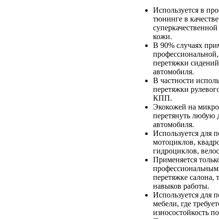
Используется в пр
тюнинге в качестве
суперкачественной
кожи.
В 90% случаях при
профессиональной,
перетяжки сидений
автомобиля.
В частности исполь
перетяжки рулевого
КПП.
Экокожей на микр
перетянуть любую д
автомобиля.
Используется для 
мотоциклов, квадр
гидроциклов, вело
Применяется тольк
профессиональным
перетяжке салона, т
навыков работы.
Используется для 
мебели, где требуе
износостойкость п