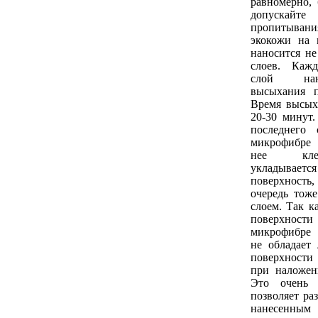
равномерно, 
допуска
пропитыван
экокожи на 
наносится не
слоев. Каж
слой нан
высыхания п
Время высых
20-30 минут
последнего 
микрофибре 
нее кле
укладывае
поверхность
очередь тож
слоем. Так к
поверхности
микрофибре
не обладает 
поверхност
при наложен
Это очень 
позволяет ра
нанесенным