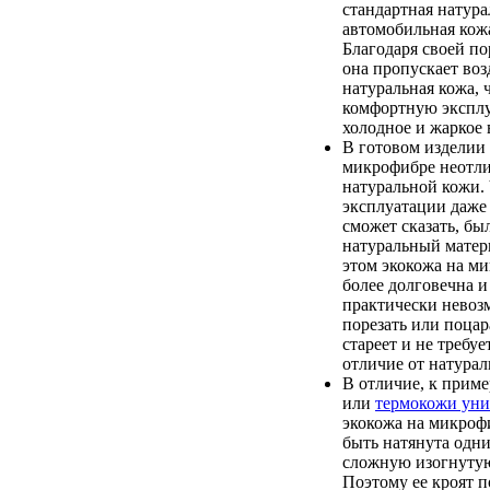
стандартная натура
автомобильная кож
Благодаря своей по
она пропускает возд
натуральная кожа, 
комфортную экспл
холодное и жаркое 
В готовом изделии 
микрофибре неотли
натуральной кожи. 
эксплуатации даже
сможет сказать, бы
натуральный матер
этом экокожа на м
более долговечна и
практически невоз
порезать или поцар
стареет и не требуе
отличие от натурал
В отличие, к приме
или
термокожи уни
экокожа на микроф
быть натянута одн
сложную изогнутую
Поэтому ее кроят п