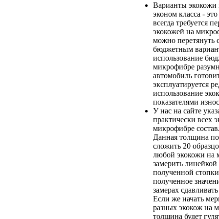
Варианты экокожи
эконом класса - эт
всегда требуется п
экокожей на микро
можно перетянуть 
бюджетным вариан
использование бюд
микрофибре разумно
автомобиль готови
эксплуатируется ред
использование эко
показателями износ
У нас на сайте ука
практически всех э
микрофибре составл
Данная толщина по
сложить 20 образц
любой экокожи на 
замерить линейкой
полученной стопки
полученное значени
замерах сдавливать
Если же начать ме
разных экокож на 
толщина будет гулят