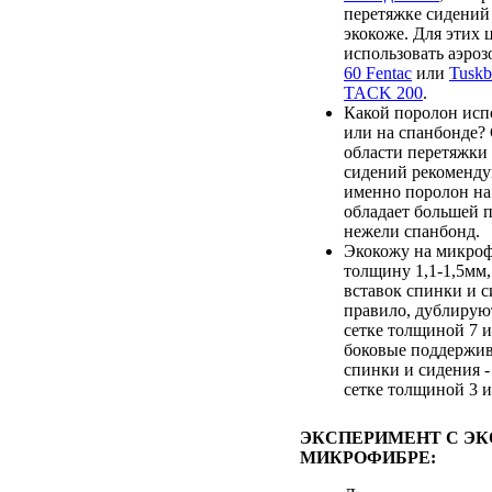
перетяжке сидений
экокоже. Для этих 
использовать аэро
60 Fentac
или
Tusk
TACK 200
.
Какой поролон испо
или на спанбонде?
области перетяжки
сидений рекоменду
именно поролон на 
обладает большей 
нежели спанбонд.
Экокожу на микроф
толщину 1,1-1,5мм,
вставок спинки и с
правило, дублирую
сетке толщиной 7 и
боковые поддержи
спинки и сидения 
сетке толщиной 3 и
ЭКСПЕРИМЕНТ С Э
МИКРОФИБРЕ: