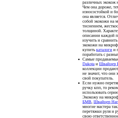
различных экокож 
Чем она дороже, те
износостойкой и бо
она является. Отл
собой экокожи на 
тиснением, жесткос
толщиной. Характе
описании каждой п
изучить и сравнить
экокожи на микроф
купить
каталоги
и 
поработать с разны
Самые продаваемые
Dakota
и
Швайцер
коллекции продают
не значит, что они
свой покупатель.
Если нужно перетя
ручку кпп, то реко
использовать сери
Экокожу на микро
БМВ
,
Швайцер На
многие мастера та
перетяжки руля и р
свою ответственнос