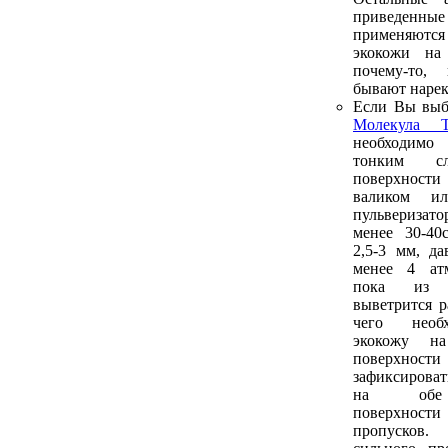
приведенн
применяютс
экокожи на
почему-то,
бывают нарек
Если Вы выб
Молекула Т
необходим
тонким 
поверхнос
валиком и
пульверизато
менее 30-40
2,5-3 мм, да
менее 4 атм
пока из 
выветрится р
чего необ
экокожу н
поверхнос
зафиксироват
на обе 
поверхности
пропусков.