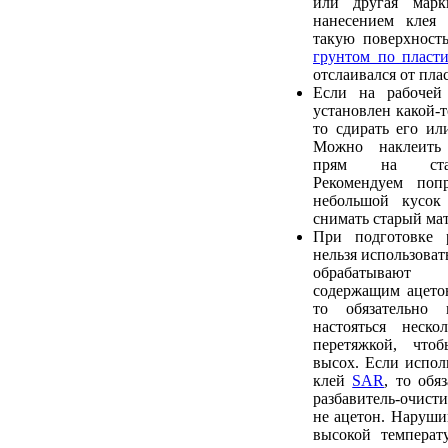
или другая марк
нанесением клея 
такую поверхност
грунтом по пласти
отслаивался от пла
Если на рабочей
установлен какой-т
то сдирать его ил
Можно наклеить
прям на стар
Рекомендуем попр
небольшой кусок
снимать старый мат
При подготовке 
нельзя использовать
обрабатывают 
содержащим ацетон
то обязательно
настояться неско
перетяжкой, что
высох. Если исполь
клей
SAR
, то обя
разбавитель-очис
не ацетон. Наруши
высокой температ