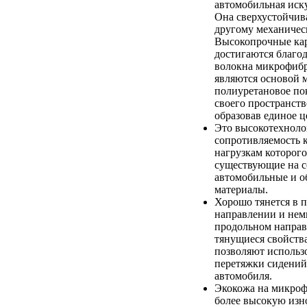
автомобильная иск
Она сверхустойчив
другому механичес
Высокопрочные кар
достигаются благод
волокна микрофибр
являются основой 
полиуретановое по
своего пространств
образовав единое ц
Это высокотехноло
сопротивляемость 
нагрузкам которого
существующие на с
автомобильные и 
материалы.
Хорошо тянется в 
направлении и немн
продольном напра
тянущиеся свойств
позволяют использо
перетяжки сидений
автомобиля.
Экокожа на микроф
более высокую изно