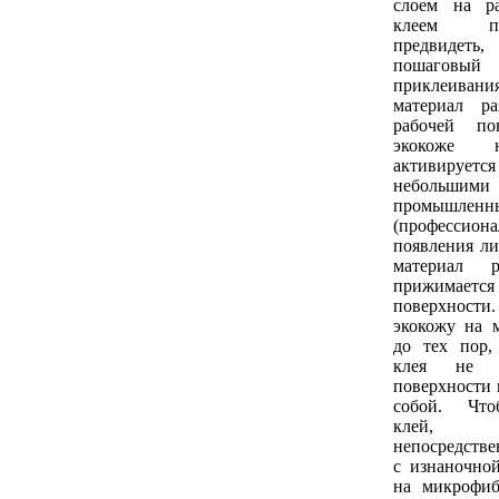
слоем на р
клеем п
предвидеть
пошагов
приклеивания
материал р
рабочей по
экокоже 
активирует
небольши
промышленн
(профессион
появления ли
материал р
прижимае
поверхнос
экокожу на 
до тех пор,
клея не 
поверхности 
собой. Что
клей, 
непосредстве
с изнаночно
на микрофиб