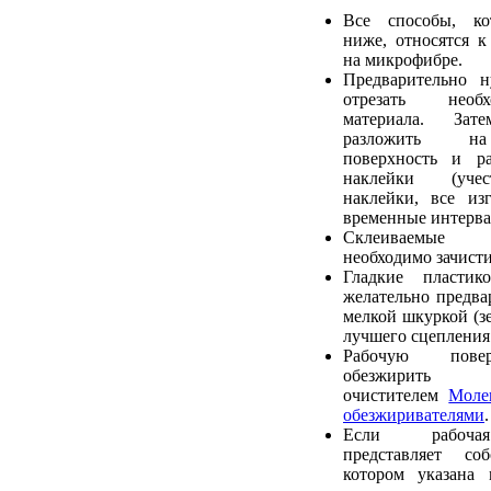
Все способы, ко
ниже, относятся к
на микрофибре.
Предварительно 
отрезать необ
материала. Зат
разложить на
поверхность и ра
наклейки (учес
наклейки, все из
временные интерва
Склеиваемые
необходимо зачист
Гладкие пластик
желательно предва
мелкой шкуркой (зе
лучшего сцепления 
Рабочую пове
обезжирить р
очистителем
Моле
обезжиривателями
.
Если рабочая
представляет со
котором указана 