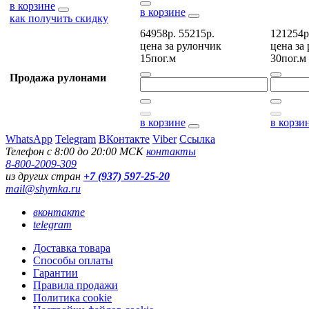
в корзине
в корзине
как получить скидку
64958р.
55215р.
121254р
цена за
рулончик
цена за
15пог.м
30пог.м
Продажа рулонами
в корзине
в корзи
WhatsApp
Telegram
ВКонтакте
Viber
Ссылка
Телефон с 8:00 до 20:00 МСК
контакты
8-800-2009-309
из других стран
+7 (937) 597-25-20
mail@shymka.ru
вконтакте
telegram
Доставка товара
Способы оплаты
Гарантии
Правила продажи
Политика cookie