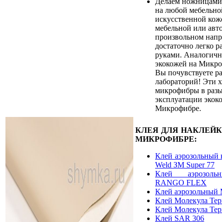
Делаем ножницами
на любой мебельно
искусственной кож
мебельной или авт
произвольном напр
достаточно легко р
руками. Аналогичн
экокожей на Микро
Вы почувствуете ра
лабораторий! Эти 
микрофибры в разы
эксплуатации экок
Микрофибре.
КЛЕЯ ДЛЯ НАКЛЕЙ
МИКРОФИБРЕ:
Клей аэрозольный 
Weld ЗМ Super 77
Клей аэрозоль
RANGO FLEX
Клей аэрозольный 
Клей Молекула Те
Клей Молекула Те
Клей SAR 306