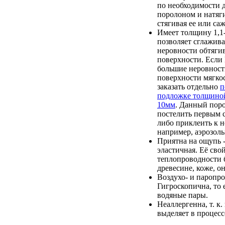
по необходимости 
поролоном и натяги
стягивая ее или саж
Имеет толщину 1,1-
позволяет сглажив
неровности обтяги
поверхности. Если
большие неровност
поверхности мягкос
заказать отдельно
п
подложке толщино
10мм
. Данный пор
постелить первым с
либо приклеить к 
например, аэрозоль
Приятна на ощупь -
эластичная. Её сво
теплопроводности 
древесине, коже, он
Воздухо- и паропр
Гигроскопична, то 
водяные пары.
Неаллергенна, т. к.
выделяет в процесс