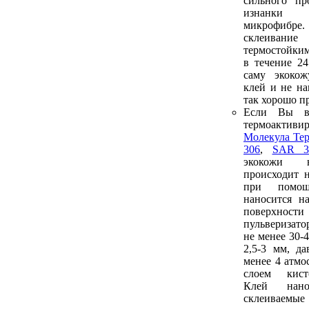
сильного пр
изнанки
микрофибре
склеива
термостойким
в течение 2
саму экоко
клей и не на
так хорошо п
Если Вы в
термоакти
Молекула Те
306
,
SAR 3
экокожи 
происходит 
при помо
наносится н
поверх
пульверизат
не менее 30-
2,5-3 мм, да
менее 4 атмо
слоем кист
Клей нан
склеиваем