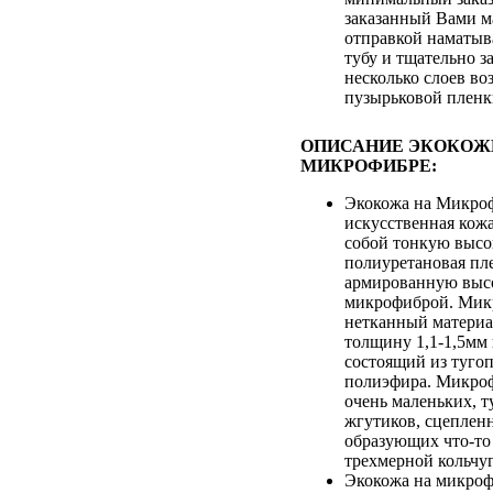
заказанный Вами м
отправкой наматыв
тубу и тщательно з
несколько слоев во
пузырьковой плен
ОПИСАНИЕ ЭКОКОЖ
МИКРОФИБРЕ:
Экокожа на Микроф
искусственная кож
собой тонкую выс
полиуретановая пле
армированную выс
микрофиброй. Микр
нетканный матери
толщину 1,1-1,5мм
состоящий из туго
полиэфира. Микроф
очень маленьких, т
жгутиков, сцеплен
образующих что-то
трехмерной кольчуг
Экокожа на микроф