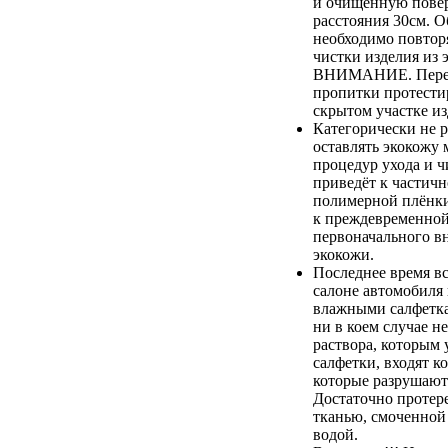
и очищенную повер
расстояния 30см. О
необходимо повтор
чистки изделия из 
ВНИМАНИЕ. Перед
пропитки протестир
скрытом участке из
Категорически не 
оставлять экокожу 
процедур ухода и ч
приведёт к частич
полимерной плёнки,
к преждевременной
первоначального в
экокожи.
Последнее время вс
салоне автомобиля
влажными салфетка
ни в коем случае не
раствора, которым
салфетки, входят к
которые разрушают
Достаточно протер
тканью, смоченной
водой.