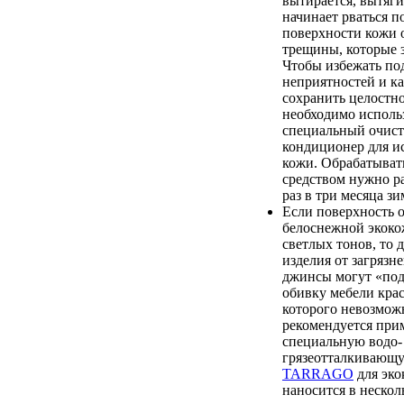
вытирается, вытяги
начинает рваться п
поверхности кожи 
трещины, которые 
Чтобы избежать п
неприятностей и к
сохранить целостно
необходимо исполь
специальный очист
кондиционер для и
кожи. Обрабатыват
средством нужно ра
раз в три месяца зи
Если поверхность 
белоснежной экоко
светлых тонов, то 
изделия от загрязн
джинсы могут «по
обивку мебели крас
которого невозмож
рекомендуется при
специальную водо-
грязеотталкиваю
TARRAGO
для эко
наносится в нескол