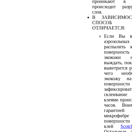
проникают в 
происходит разр
слоя.
В ЗАВИСИМОС
СПОСОБ 
ОТЛИЧАЕТСЯ:
Если Вы в
аэрозольных
распылить 
поверхност
экокожи н
выждать, пок
выветрится р
чего необ
экокожу н
поверхнос
зафиксирова
склеивани
клеями проис
часов. Вни
гарантие
микрофиб
поверхности
клей
Sco
Остальные а