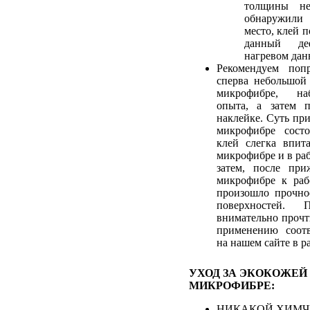
толщины не
обнаружили
место, клей 
данный де
нагревом дан
Рекомендуем попр
сперва небольшой
микрофибре, на
опыта, а затем 
наклейке. Суть пр
микрофибре сост
клей слегка впит
микрофибре и в ра
затем, после при
микрофибре к раб
произошло прочно
поверхностей. 
внимательно прочт
применению соотв
на нашем сайте в р
УХОД ЗА ЭКОКОЖЕЙ
МИКРОФИБРЕ:
НИКАКОЙ ХИМЧИ