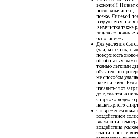
экокожи!!! Начнет 
после химчистки, 
позже. Лицевой по
разрушается при хи
Химчистка также р
лицевого полиурета
основанием.
Для удаления быто
(чай, кофе, сок, пыл
поверхность экоко
обработать увлажн
тканью легкими дв
обязательно протер
же способом удаля
налет и грязь. Если
избавиться от загря
допускается испол
спиртово-водного 
нашатырного спирт
Со временем кожан
воздействием солн
влажности, темпер
воздействия усыхае
эластичность и вн