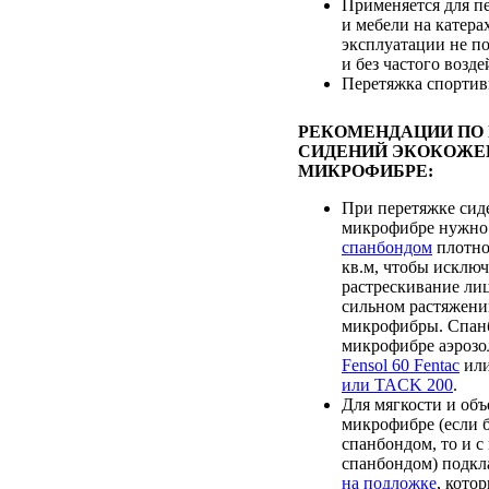
Применяется для п
и мебели на катерах
эксплуатации не п
и без частого возд
Перетяжка спортив
РЕКОМЕНДАЦИИ ПО
СИДЕНИЙ ЭКОКОЖЕ
МИКРОФИБРЕ:
При перетяжке сид
микрофибре нужно
спанбондом
плотно
кв.м, чтобы исклю
растрескивание лиц
сильном растяжени
микрофибры. Спанб
микрофибре аэрозо
Fensol 60 Fentac
ил
или TACK 200
.
Для мягкости и объ
микрофибре (если 
спанбондом, то и 
спанбондом) подк
на подложке
, кото