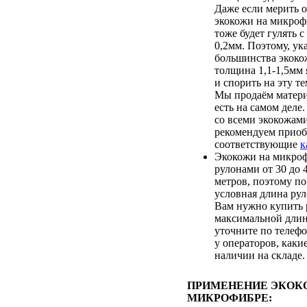
Даже если мерить о
экокожи на микроф
тоже будет гулять с
0,2мм. Поэтому, ук
большинства экоко
толщина 1,1-1,5мм 
и спорить на эту т
Мы продаём матери
есть на самом деле
со всеми экокожам
рекомендуем приоб
соответствующие
к
Экокожи на микроф
рулонами от 30 до
метров, поэтому по
условная длина рул
Вам нужно купить 
максимальной длин
уточните по телеф
у операторов, каки
наличии на складе.
ПРИМЕНЕНИЕ ЭКОК
МИКРОФИБРЕ: