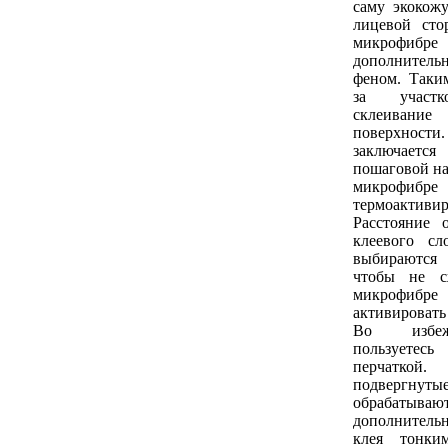
саму экокож
лицевой сто
микрофибре 
дополнител
феном. Таким
за участк
склеива
поверхно
заключае
пошаговой на
микрофиб
термоактив
Расстояние 
клеевого сл
выбираются
чтобы не с
микрофибре
активировать
Во избеж
пользует
перчатк
подвергнуты
обрабаты
дополнитель
клея тонки