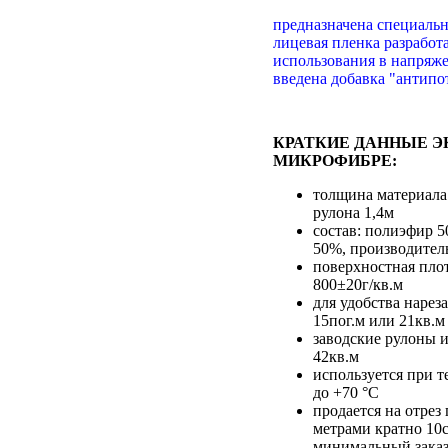
предназначена специальн
лицевая пленка разработ
использования в напряж
введена добавка "антипо
КРАТКИЕ ДАННЫЕ 
МИКРОФИБРЕ:
толщина материала
рулона 1,4м
состав: полиэфир 
50%, производител
поверхностная пло
800±20г/кв.м
для удобства нарез
15пог.м или 21кв.м
заводские рулоны и
42кв.м
используется при т
до +70 °С
продается на отре
метрами кратно 10
минимальный заказ