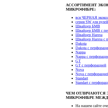
АССОРТИМЕНТ ЭКО
МИКРОФИБРЕ:
вся ЧЕРНАЯ экоко
серия SW для руле
Швайцер БМВ
Швайцер БМВ с пе
Швайцер Наппа
Швайцер Наппа с 
Dakota
Dakota с перфорац
Nappa
Nappa с перфораци
GT
GT с перфорацией
Nova
Nova с перфорацие
Standart
Standart с перфора
ЧЕМ ОТЛИЧАЮТСЯ 
МИКРОФИБРЕ МЕЖД
На нашем сайте оч