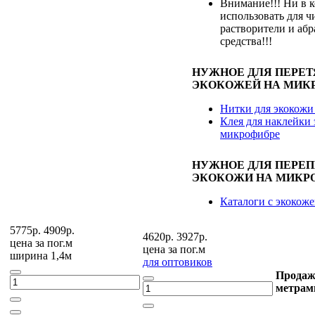
Внимание!!! Ни в к
использовать для ч
растворители и аб
средства!!!
НУЖНОЕ ДЛЯ ПЕРЕ
ЭКОКОЖЕЙ НА МИК
Нитки для экокожи
Клея для наклейки 
микрофибре
НУЖНОЕ ДЛЯ ПЕРЕ
ЭКОКОЖИ НА МИКР
Каталоги с экокож
5775р.
4909р.
4620р.
3927р.
цена за
пог.м
цена за
пог.м
ширина 1,4м
для оптовиков
Продаж
метрам