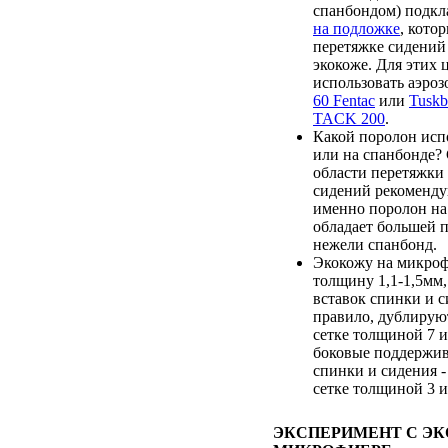
спанбондом) подк
на подложке
, кото
перетяжке сидений
экокоже. Для этих 
использовать аэро
60 Fentac
или
Tusk
TACK 200
.
Какой поролон испо
или на спанбонде?
области перетяжки
сидений рекоменду
именно поролон на 
обладает большей 
нежели спанбонд.
Экокожу на микроф
толщину 1,1-1,5мм,
вставок спинки и с
правило, дублирую
сетке толщиной 7 и
боковые поддержи
спинки и сидения 
сетке толщиной 3 и
ЭКСПЕРИМЕНТ С Э