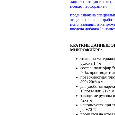
данная позиция также п
псевдо-перфорацией
предназначена специальн
лицевая пленка разработ
использования в напряж
введена добавка "антипо
КРАТКИЕ ДАННЫЕ 
МИКРОФИБРЕ:
толщина материала
рулона 1,4м
состав: полиэфир 
50%, производител
поверхностная пло
800±20г/кв.м
для удобства нарез
15пог.м или 21кв.м
заводские рулоны и
42кв.м
используется при т
до +70 °С
продается на отре