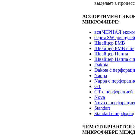
выделяет в процесс
АССОРТИМЕНТ ЭКО
МИКРОФИБРЕ:
вся ЧЕРНАЯ экоко
серия SW для руле
Швайцер БМВ
Швайцер БМВ с пе
Швайцер Наппа
Швайцер Наппа с 
Dakota
Dakota с перфорац
Nappa
Nappa с перфораци
GT
GT с перфорацией
Nova
Nova с перфорацие
Standart
Standart с перфора
ЧЕМ ОТЛИЧАЮТСЯ 
МИКРОФИБРЕ МЕЖД