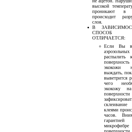
не ацетон. Наруши
высокой температ
проникают в 
происходит разр
слоя.
В ЗАВИСИМОС
СПОСОБ 
ОТЛИЧАЕТСЯ:
Если Вы в
аэрозольных
распылить 
поверхност
экокожи н
выждать, пок
выветрится р
чего необ
экокожу н
поверхнос
зафиксирова
склеивани
клеями проис
часов. Вни
гарантие
микрофиб
поверхности