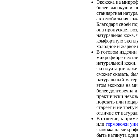
Экокожа на микроф
более высокую изно
стандартная натура
автомобильная кож
Благодаря своей по
она пропускает возд
натуральная кожа, 
комфортную экспл
холодное и жаркое 
В готовом изделии 
микрофибре неотли
натуральной кожи. 
эксплуатации даже
сможет сказать, бы
натуральный матер
этом экокожа на м
более долговечна и
практически невоз
порезать или поцар
стареет и не требуе
отличие от натурал
В отличие, к приме
или
термокожи уни
экокожа на микроф
быть натянута одн