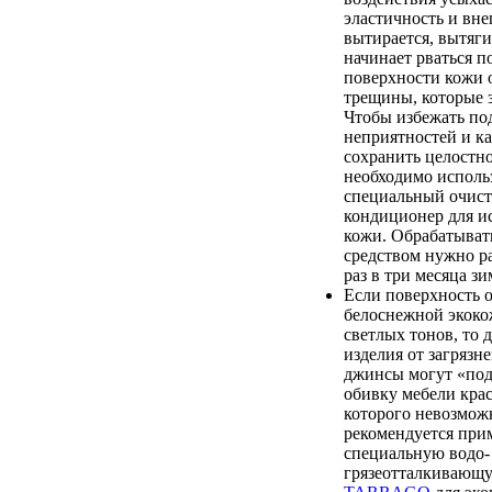
эластичность и вн
вытирается, вытяги
начинает рваться п
поверхности кожи 
трещины, которые 
Чтобы избежать п
неприятностей и к
сохранить целостно
необходимо исполь
специальный очист
кондиционер для и
кожи. Обрабатыват
средством нужно ра
раз в три месяца зи
Если поверхность 
белоснежной экоко
светлых тонов, то 
изделия от загрязн
джинсы могут «по
обивку мебели крас
которого невозмож
рекомендуется при
специальную водо-
грязеотталкиваю