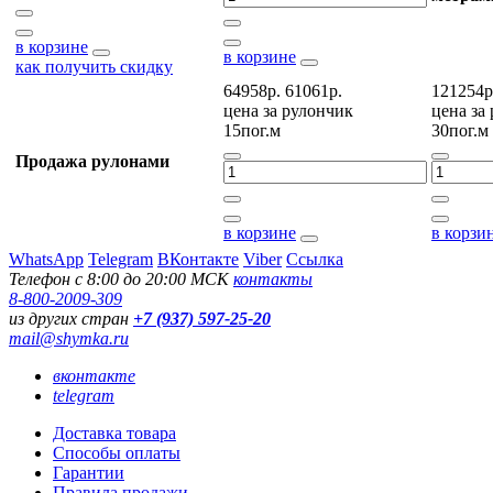
в корзине
в корзине
как получить скидку
64958р.
61061р.
121254р
цена за
рулончик
цена за
15пог.м
30пог.м
Продажа рулонами
в корзине
в корзи
WhatsApp
Telegram
ВКонтакте
Viber
Ссылка
Телефон с 8:00 до 20:00 МСК
контакты
8-800-2009-309
из других стран
+7 (937) 597-25-20
mail@shymka.ru
вконтакте
telegram
Доставка товара
Способы оплаты
Гарантии
Правила продажи