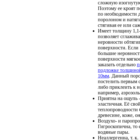
сложную изогнутую
Поэтому ее кроят п
по необходимости 
поролоном и натяги
стягивая ее или саж
Имеет толщину 1,1-
позволяет сглажив
неровности обтяги
поверхности. Если
большие неровност
поверхности мягкос
заказать отдельно
п
подложке толщино
10мм
. Данный пор
постелить первым с
либо приклеить к 
например, аэрозоль
Приятна на ощупь -
эластичная. Её сво
теплопроводности 
древесине, коже, он
Воздухо- и паропр
Гигроскопична, то 
водяные пары.
Неаллергенна, т. к.