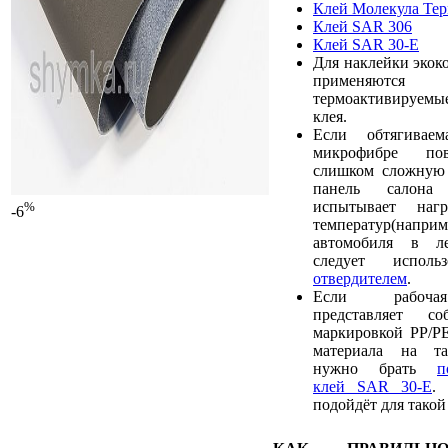
Клей Молекула Те
Клей SAR 306
Клей SAR 30-E
Для наклейки экок
применяют
термоактивируемы
клея.
Если обтягивае
микрофибре пов
слишком сложную 
панель салона
испытывает наг
%
-6
температур(наприм
автомобиля в ле
следует испол
отвердителем
.
Если рабочая
представляет с
маркировкой PP/PE
материала на та
нужно брать
п
клей SAR 30-E
.
подойдёт для такой