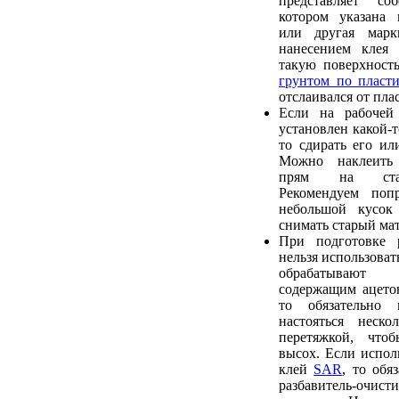
представляет со
котором указана 
или другая марк
нанесением клея 
такую поверхност
грунтом по пласти
отслаивался от пла
Если на рабочей
установлен какой-т
то сдирать его ил
Можно наклеить
прям на стар
Рекомендуем попр
небольшой кусок
снимать старый мат
При подготовке 
нельзя использовать
обрабатывают 
содержащим ацетон
то обязательно
настояться неско
перетяжкой, что
высох. Если исполь
клей
SAR
, то обя
разбавитель-очис