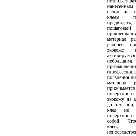
позволяет ра
нанесенным
слоем на р
клеем п
предвидеть
пошагов
приклеивания
материал р
рабочей по
экокоже 
активирует
небольши
промышленн
(профессион
появления ли
материал р
прижимае
поверхнос
экокожу на 
до тех пор,
клея не 
поверхности 
собой. Что
клей, 
непосредстве