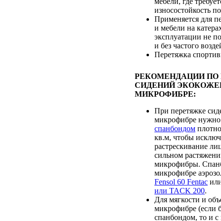
мебели, где требуе
износостойкость п
Применяется для п
и мебели на катерах
эксплуатации не п
и без частого возд
Перетяжка спортив
РЕКОМЕНДАЦИИ ПО
СИДЕНИЙ ЭКОКОЖЕ
МИКРОФИБРЕ:
При перетяжке сид
микрофибре нужно
спанбондом
плотно
кв.м, чтобы исклю
растрескивание лиц
сильном растяжени
микрофибры. Спанб
микрофибре аэрозо
Fensol 60 Fentac
ил
или TACK 200
.
Для мягкости и объ
микрофибре (если 
спанбондом, то и 