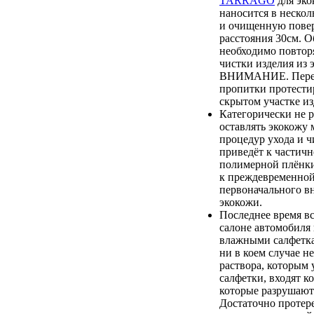
TARRAGO
для эко
наносится в нескол
и очищенную повер
расстояния 30см. О
необходимо повтор
чистки изделия из 
ВНИМАНИЕ. Перед
пропитки протестир
скрытом участке из
Категорически не 
оставлять экокожу 
процедур ухода и ч
приведёт к частич
полимерной плёнки,
к преждевременной
первоначального в
экокожи.
Последнее время вс
салоне автомобиля
влажными салфетка
ни в коем случае не
раствора, которым
салфетки, входят к
которые разрушают
Достаточно протер