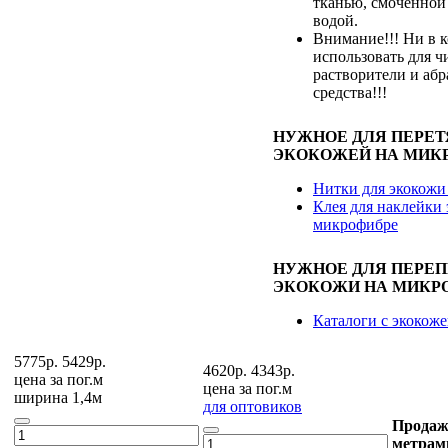
тканью, смоченной
водой.
Внимание!!! Ни в к
использовать для ч
растворители и аб
средства!!!
НУЖНОЕ ДЛЯ ПЕРЕ
ЭКОКОЖЕЙ НА МИК
Нитки для экокожи
Клея для наклейки 
микрофибре
НУЖНОЕ ДЛЯ ПЕРЕ
ЭКОКОЖИ НА МИКР
Каталоги с экокож
5775р.
5429р.
4620р.
4343р.
цена за
пог.м
цена за
пог.м
ширина 1,4м
для оптовиков
Продаж
метрам