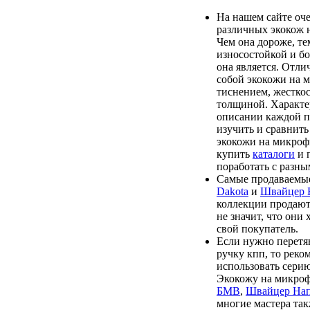
На нашем сайте оч
различных экокож 
Чем она дороже, те
износостойкой и бо
она является. Отл
собой экокожи на 
тиснением, жесткос
толщиной. Характе
описании каждой п
изучить и сравнить
экокожи на микроф
купить
каталоги
и 
поработать с разны
Самые продаваемые
Dakota
и
Швайцер
коллекции продают
не значит, что они
свой покупатель.
Если нужно перетя
ручку кпп, то реко
использовать сери
Экокожу на микро
БМВ
,
Швайцер На
многие мастера та