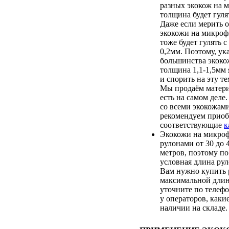
разных экокож на 
толщина будет гулят
Даже если мерить о
экокожи на микроф
тоже будет гулять с
0,2мм. Поэтому, ук
большинства экоко
толщина 1,1-1,5мм 
и спорить на эту т
Мы продаём матери
есть на самом деле
со всеми экокожам
рекомендуем приоб
соответствующие
к
Экокожи на микроф
рулонами от 30 до
метров, поэтому по
условная длина рул
Вам нужно купить 
максимальной длин
уточните по телеф
у операторов, каки
наличии на складе.