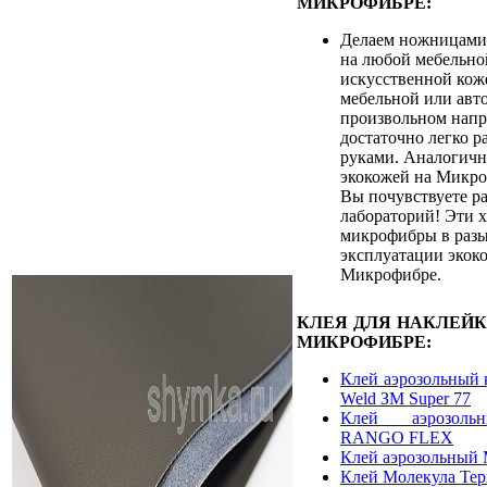
МИКРОФИБРЕ:
Делаем ножницами
на любой мебельно
искусственной кож
мебельной или авт
произвольном напр
достаточно легко р
руками. Аналогичн
экокожей на Микро
Вы почувствуете ра
лабораторий! Эти 
микрофибры в разы
эксплуатации экок
Микрофибре.
КЛЕЯ ДЛЯ НАКЛЕЙ
МИКРОФИБРЕ:
Клей аэрозольный 
Weld ЗМ Super 77
Клей аэрозоль
RANGO FLEX
Клей аэрозольный 
Клей Молекула Те