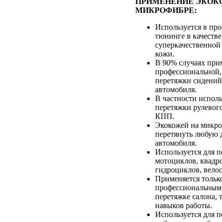
ПРИМЕНЕНИЕ ЭКОК
МИКРОФИБРЕ:
Используется в пр
тюнинге в качестве
суперкачественной
кожи.
В 90% случаях при
профессиональной,
перетяжки сидений
автомобиля.
В частности исполь
перетяжки рулевого
КПП.
Экокожей на микр
перетянуть любую д
автомобиля.
Используется для 
мотоциклов, квадр
гидроциклов, вело
Применяется тольк
профессиональным
перетяжке салона, т
навыков работы.
Используется для 