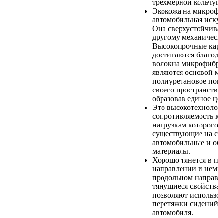
трехмерной кольчуг
Экокожа на микроф
автомобильная иск
Она сверхустойчив
другому механичес
Высокопрочные кар
достигаются благод
волокна микрофибр
являются основой 
полиуретановое по
своего пространств
образовав единое ц
Это высокотехноло
сопротивляемость 
нагрузкам которого
существующие на с
автомобильные и 
материалы.
Хорошо тянется в 
направлении и немн
продольном напра
тянущиеся свойств
позволяют использо
перетяжки сидений
автомобиля.