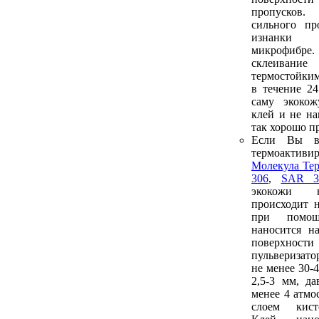
пропусков.
сильного пр
изнанки
микрофибре
склеива
термостойким
в течение 2
саму экоко
клей и не на
так хорошо п
Если Вы в
термоакти
Молекула Те
306
,
SAR 3
экокожи 
происходит 
при помо
наносится н
поверх
пульверизат
не менее 30-
2,5-3 мм, да
менее 4 атмо
слоем кист