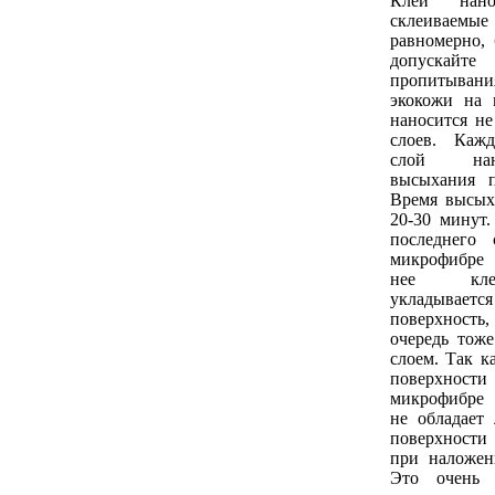
Клей нан
склеиваем
равномерно, 
допуска
пропитыван
экокожи на 
наносится не
слоев. Каж
слой нан
высыхания п
Время высых
20-30 минут
последнего 
микрофибре 
нее кле
укладывае
поверхность
очередь тож
слоем. Так к
поверхности
микрофибре
не обладает 
поверхност
при наложен
Это очень 