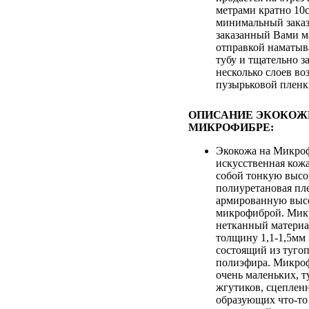
метрами кратно 10
минимальный заказ
заказанный Вами м
отправкой наматыв
тубу и тщательно з
несколько слоев во
пузырьковой плен
ОПИСАНИЕ ЭКОКОЖ
МИКРОФИБРЕ:
Экокожа на Микроф
искусственная кож
собой тонкую выс
полиуретановая пле
армированную выс
микрофиброй. Микр
нетканный матери
толщину 1,1-1,5мм
состоящий из туго
полиэфира. Микроф
очень маленьких, т
жгутиков, сцеплен
образующих что-то