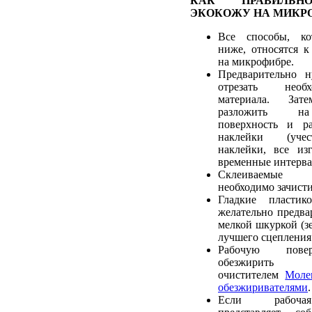
КАК ПРАВИЛЬН
ЭКОКОЖУ НА МИКР
Все способы, ко
ниже, относятся к
на микрофибре.
Предварительно 
отрезать необ
материала. Зат
разложить на
поверхность и ра
наклейки (учес
наклейки, все из
временные интерва
Склеиваемые
необходимо зачист
Гладкие пластик
желательно предва
мелкой шкуркой (зе
лучшего сцепления 
Рабочую пове
обезжирить р
очистителем
Моле
обезжиривателями
.
Если рабочая