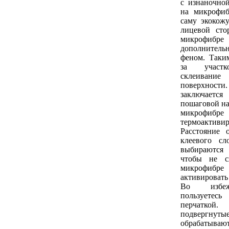
с изнаночно
на микрофиб
саму экокож
лицевой сто
микрофибре 
дополнител
феном. Таким
за участк
склеива
поверхно
заключае
пошаговой на
микрофиб
термоактив
Расстояние 
клеевого сл
выбираются
чтобы не с
микрофибре
активировать
Во избеж
пользует
перчатк
подвергнуты
обрабаты