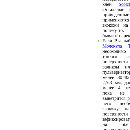
клей
Sco
Остальные а
приведенн
применяютс
экокожи на
почему-то,
бывают нарек
Если Вы выб
Молекула Т
необходим
тонким 
поверхнос
валиком и
пульверизато
менее 30-40
2,5-3 мм, да
менее 4 атм
пока из 
выветрится р
чего необ
экокожу н
поверхнос
зафиксироват
на обе 
поверхности