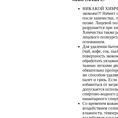
НИКАКОЙ ХИМЧИ
экокожи!!! Начнет 
после химчистки, 
позже. Лицевой по
разрушается при хи
Химчистка также р
лицевого полиурета
основанием.
Для удаления быто
(чай, кофе, сок, пыл
поверхность экоко
обработать увлажн
тканью легкими дв
обязательно протер
же способом удаля
налет и грязь. Если
избавиться от загря
допускается испол
спиртово-водного 
нашатырного спирт
Со временем кожан
воздействием солн
влажности, темпер
воздействия усыхае