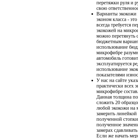
перетяжки руля и р
свою ответственнос
Варианты экокожи
эконом класса - эт
всегда требуется п
экокожей на микро
можно перетянуть 
бюджетным вариан
использование бюд
микрофибре разумно
автомобиль готови
эксплуатируется ред
использование эко
показателями износ
У нас на сайте ука
практически всех э
микрофибре составл
Данная толщина по
сложить 20 образц
любой экокожи на 
замерить линейкой
полученной стопки
полученное значени
замерах сдавливать
Если же начать ме