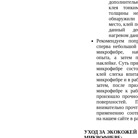
дополнитель
клея тонки
толщины не
обнаружили
место, клей 
данный де
нагревом дан
Рекомендуем попр
сперва небольшой
микрофибре, на
опыта, а затем 
наклейке. Суть пр
микрофибре сост
клей слегка впит
микрофибре и в ра
затем, после при
микрофибре к раб
произошло прочно
поверхностей. 
внимательно прочт
применению соотв
на нашем сайте в р
УХОД ЗА ЭКОКОЖЕЙ
МИКРОФИБРЕ: