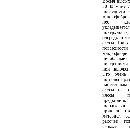
Время высых
20-30 минут
последнего 
микрофибре 
нее кле
укладывае
поверхность
очередь тож
слоем. Так к
поверхности
микрофибре
не обладает 
поверхност
при наложен
Это очень 
позволяет ра
нанесенным
слоем на р
клеем п
предвидеть
пошагов
приклеивания
материал р
рабочей по
экокоже 