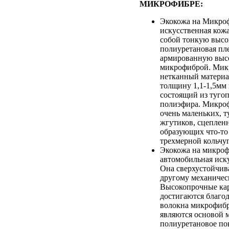
МИКРОФИБРЕ:
Экокожа на Микроф
искусственная кож
собой тонкую выс
полиуретановая пле
армированную выс
микрофиброй. Микр
нетканный матери
толщину 1,1-1,5мм
состоящий из туго
полиэфира. Микроф
очень маленьких, т
жгутиков, сцеплен
образующих что-то
трехмерной кольчуг
Экокожа на микроф
автомобильная иск
Она сверхустойчив
другому механичес
Высокопрочные кар
достигаются благод
волокна микрофибр
являются основой 
полиуретановое по