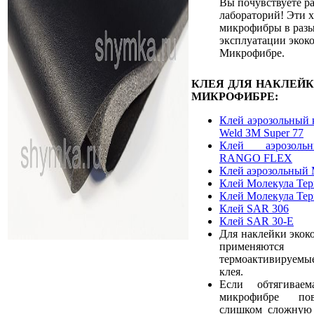
Вы почувствуете ра
лабораторий! Эти 
микрофибры в разы
эксплуатации экок
Микрофибре.
КЛЕЯ ДЛЯ НАКЛЕЙ
МИКРОФИБРЕ:
Клей аэрозольный 
Weld ЗМ Super 77
Клей аэрозоль
RANGO FLEX
Клей аэрозольный 
Клей Молекула Те
Клей Молекула Те
Клей SAR 306
Клей SAR 30-E
Для наклейки экок
применяют
термоактивируемы
клея.
Если обтягивае
микрофибре пов
слишком сложную 