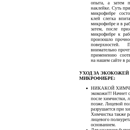
опыта, а затем 
наклейке. Суть пр
микрофибре сост
клей слегка впит
микрофибре и в ра
затем, после при
микрофибре к раб
произошло прочно
поверхностей. 
внимательно прочт
применению соотв
на нашем сайте в р
УХОД ЗА ЭКОКОЖЕЙ
МИКРОФИБРЕ:
НИКАКОЙ ХИМЧИ
экокожи!!! Начнет 
после химчистки, 
позже. Лицевой по
разрушается при хи
Химчистка также р
лицевого полиурета
основанием.
Для удаления быто