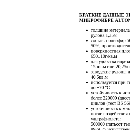
КРАТКИЕ ДАННЫЕ 
МИКРОФИБРЕ ALTO
толщина материала
рулона 1,35м
состав: полиэфир 
50%, производител
поверхностная пло
650±10г/кв.м
для удобства нарез
15пог.м или 20,25к
заводские рулоны и
40,5кв.м
используется при т
до +70 °С
устойчивость к ис
более 220000 (двес
циклов (тест BS 5
устойчивость к мн
после воздействия 
ультрафиолета:
500000 (пятьсот т
8979-75 искусствен