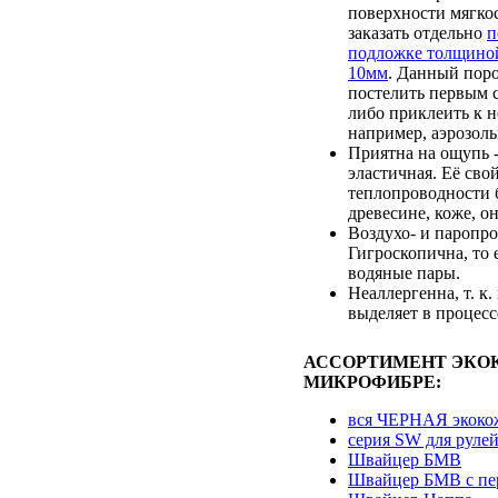
поверхности мягкос
заказать отдельно
п
подложке толщино
10мм
. Данный пор
постелить первым с
либо приклеить к 
например, аэрозоль
Приятна на ощупь -
эластичная. Её сво
теплопроводности 
древесине, коже, он
Воздухо- и паропр
Гигроскопична, то 
водяные пары.
Неаллергенна, т. к.
выделяет в процесс
АССОРТИМЕНТ ЭКО
МИКРОФИБРЕ:
вся ЧЕРНАЯ экоко
серия SW для руле
Швайцер БМВ
Швайцер БМВ с пе