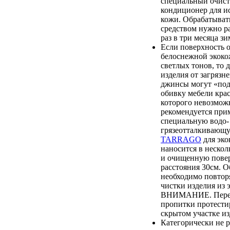
специальный очист
кондиционер для и
кожи. Обрабатыват
средством нужно ра
раз в три месяца зи
Если поверхность 
белоснежной экоко
светлых тонов, то 
изделия от загрязн
джинсы могут «по
обивку мебели крас
которого невозмож
рекомендуется при
специальную водо-
грязеотталкиваю
TARRAGO
для эко
наносится в нескол
и очищенную повер
расстояния 30см. О
необходимо повтор
чистки изделия из 
ВНИМАНИЕ. Перед
пропитки протестир
скрытом участке из
Категорически не 