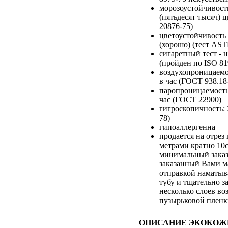
морозоустойчивость
(пятьдесят тысяч) 
20876-75)
цветоустойчивость 
(хорошо) (тест AS
сигаретный тест - 
(пройден по ISO 81
воздухопроницаемос
в час (ГОСТ 938.18
паропроницаемость:
час (ГОСТ 22900)
гигроскопичность:
78)
гипоаллергенна
продается на отре
метрами кратно 10
минимальный заказ
заказанный Вами м
отправкой наматыв
тубу и тщательно з
несколько слоев во
пузырьковой плен
ОПИСАНИЕ ЭКОКОЖ