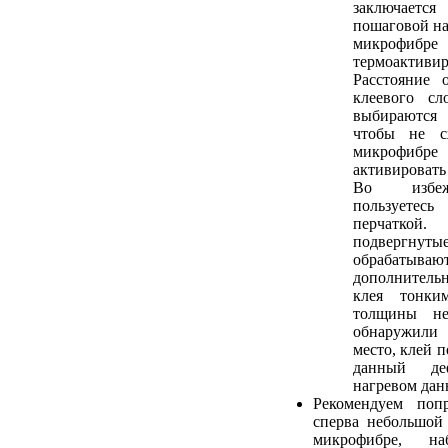
заключае
пошаговой на
микрофиб
термоактив
Расстояние 
клеевого сл
выбираются
чтобы не с
микрофибре
активировать
Во избеж
пользует
перчатк
подвергнуты
обрабаты
дополнитель
клея тонки
толщины не
обнаружили
место, клей 
данный де
нагревом дан
Рекомендуем попр
сперва небольшой
микрофибре, на