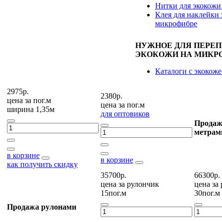
Нитки для экокожи
Клея для наклейки 
микрофибре
НУЖНОЕ ДЛЯ ПЕРЕ
ЭКОКОЖИ НА МИКР
Каталоги с экокож
2975р.
2380р.
цена за
пог.м
цена за
пог.м
ширина 1,35м
для оптовиков
Продаж
метрам
в корзине
в корзине
как получить скидку
35700р.
66300р.
цена за
рулончик
цена за
15пог.м
30пог.м
Продажа рулонами