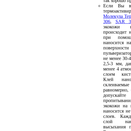
так хорошо п
Если Вы в
термоакти
Молекула Те
306
,
SAR 3
экокожи 
происходит 
при помо
наносится н
поверх
пульверизат
не менее 30-
2,5-3 мм, да
менее 4 атмо
слоем кист
Клей нан
склеиваем
равномерно, 
допуска
пропитыван
экокожи на 
наносится не
слоев. Каж
слой нан
высыхания п