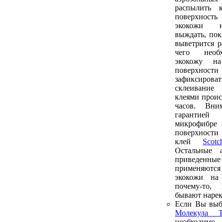
распылить 
поверхност
экокожи н
выждать, пок
выветрится р
чего необ
экокожу н
поверхнос
зафиксирова
склеивани
клеями проис
часов. Вни
гарантие
микрофиб
поверхности
клей
Sco
Остальные а
приведенн
применяютс
экокожи на
почему-то,
бывают нарек
Если Вы выб
Молекула Т
необходим