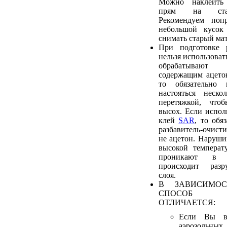
Можно наклеить
прям на стар
Рекомендуем попр
небольшой кусок
снимать старый мат
При подготовке 
нельзя использовать
обрабатывают 
содержащим ацетон
то обязательно
настояться неско
перетяжкой, что
высох. Если исполь
клей
SAR
, то обя
разбавитель-очис
не ацетон. Наруши
высокой температ
проникают в 
происходит разр
слоя.
В ЗАВИСИМОС
СПОСОБ 
ОТЛИЧАЕТСЯ:
Если Вы в
аэрозольных