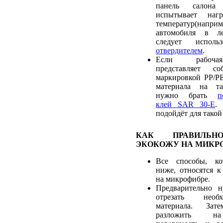
панель салона
испытывает наг
температур(наприм
автомобиля в ле
следует испол
отвердителем
.
Если рабочая
представляет с
маркировкой PP/PE
материала на та
нужно брать
п
клей SAR 30-E
.
подойдёт для такой
КАК ПРАВИЛЬН
ЭКОКОЖУ НА МИКР
Все способы, ко
ниже, относятся к
на микрофибре.
Предварительно 
отрезать необ
материала. Зат
разложить на