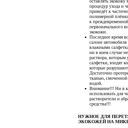
оставлять экокожу 
процедур ухода и ч
приведёт к частич
полимерной плёнки,
к преждевременной
первоначального в
экокожи.
Последнее время вс
салоне автомобиля
влажными салфетка
ни в коем случае не
раствора, которым
салфетки, входят к
которые разрушают
Достаточно протер
тканью, смоченной
водой.
Внимание!!! Ни в к
использовать для ч
растворители и аб
средства!!!
НУЖНОЕ ДЛЯ ПЕРЕ
ЭКОКОЖЕЙ НА МИК