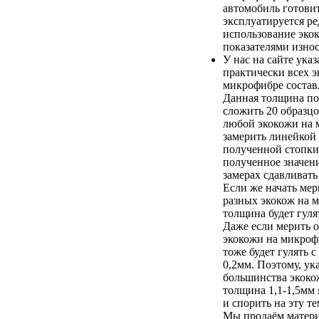
автомобиль готови
эксплуатируется ред
использование эко
показателями износ
У нас на сайте ука
практически всех э
микрофибре составл
Данная толщина по
сложить 20 образц
любой экокожи на 
замерить линейкой
полученной стопки
полученное значени
замерах сдавливать
Если же начать ме
разных экокож на 
толщина будет гулят
Даже если мерить о
экокожи на микроф
тоже будет гулять с
0,2мм. Поэтому, ук
большинства экоко
толщина 1,1-1,5мм 
и спорить на эту т
Мы продаём матери