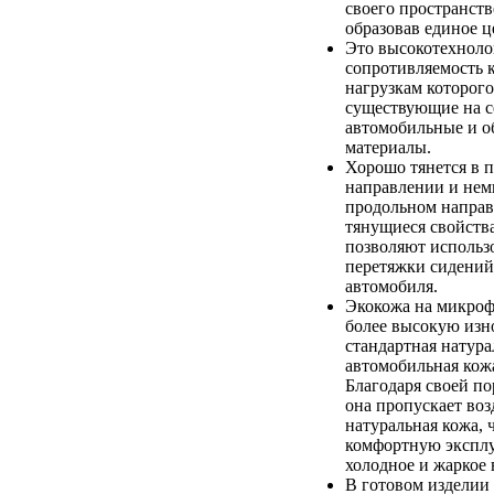
своего пространств
образовав единое ц
Это высокотехноло
сопротивляемость 
нагрузкам которого
существующие на с
автомобильные и 
материалы.
Хорошо тянется в 
направлении и немн
продольном напра
тянущиеся свойств
позволяют использо
перетяжки сидений
автомобиля.
Экокожа на микроф
более высокую изно
стандартная натура
автомобильная кож
Благодаря своей по
она пропускает возд
натуральная кожа, 
комфортную экспл
холодное и жаркое 
В готовом изделии 