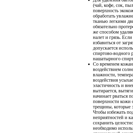
(чай, кофе, сок, пыл
поверхность экоко
обработать увлажн
тканью легкими дв
обязательно протер
же способом удаля
налет и грязь. Если
избавиться от загря
допускается испол
спиртово-водного 
нашатырного спирт
Со временем кожан
воздействием солн
влажности, темпер
воздействия усыхае
эластичность и вн
вытирается, вытяги
начинает рваться п
поверхности кожи 
трещины, которые 
Чтобы избежать п
неприятностей и к
сохранить целостно
необходимо исполь