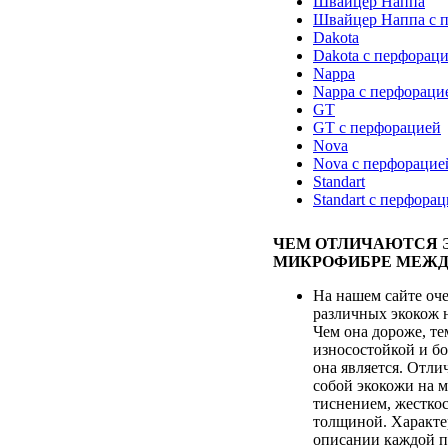
Швайцер Наппа
Швайцер Наппа с 
Dakota
Dakota с перфорац
Nappa
Nappa с перфораци
GT
GT с перфорацией
Nova
Nova с перфорацие
Standart
Standart с перфора
ЧЕМ ОТЛИЧАЮТСЯ 
МИКРОФИБРЕ МЕЖД
На нашем сайте оч
различных экокож 
Чем она дороже, те
износостойкой и бо
она является. Отл
собой экокожи на 
тиснением, жесткос
толщиной. Характе
описании каждой п