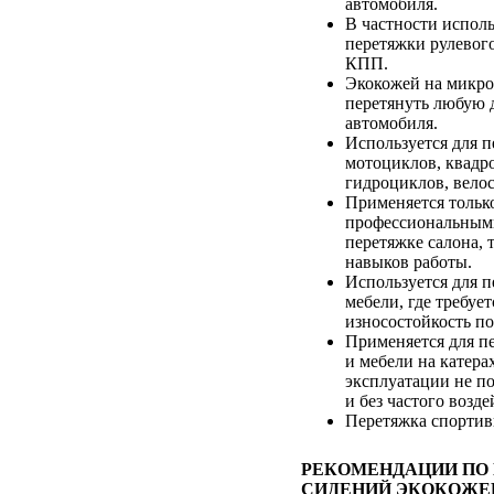
автомобиля.
В частности исполь
перетяжки рулевого
КПП.
Экокожей на микр
перетянуть любую д
автомобиля.
Используется для 
мотоциклов, квадр
гидроциклов, вело
Применяется тольк
профессиональным
перетяжке салона, т
навыков работы.
Используется для 
мебели, где требуе
износостойкость п
Применяется для п
и мебели на катерах
эксплуатации не п
и без частого возд
Перетяжка спортив
РЕКОМЕНДАЦИИ ПО
СИДЕНИЙ ЭКОКОЖЕ