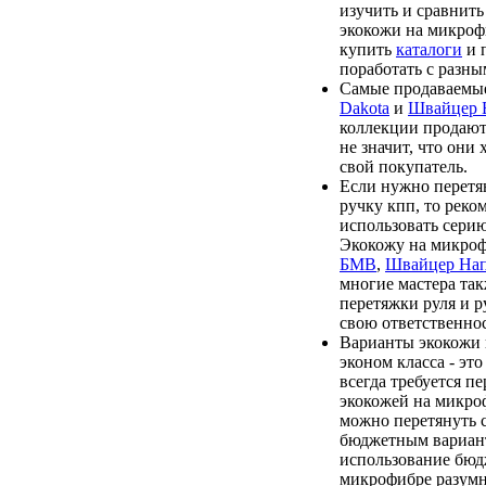
изучить и сравнить
экокожи на микроф
купить
каталоги
и 
поработать с разны
Самые продаваемые
Dakota
и
Швайцер
коллекции продают
не значит, что они
свой покупатель.
Если нужно перетя
ручку кпп, то реко
использовать сери
Экокожу на микро
БМВ
,
Швайцер На
многие мастера та
перетяжки руля и р
свою ответственнос
Варианты экокожи
эконом класса - эт
всегда требуется п
экокожей на микро
можно перетянуть 
бюджетным вариан
использование бюд
микрофибре разумно