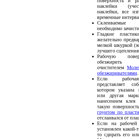
поверхность и ра
наклейки (учес
наклейки, все из
временные интерва
Склеиваемые
необходимо зачист
Гладкие пластик
желательно предва
мелкой шкуркой (зе
лучшего сцепления 
Рабочую пове
обезжирить р
очистителем
Моле
обезжиривателями
.
Если рабочая
представляет со
котором указана 
или другая марк
нанесением клея 
такую поверхност
грунтом по пласти
отслаивался от пла
Если на рабочей
установлен какой-т
то сдирать его ил