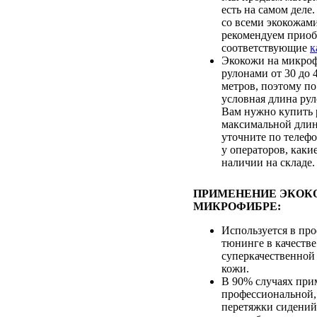
есть на самом деле
со всеми экокожам
рекомендуем приоб
соответствующие
к
Экокожи на микроф
рулонами от 30 до
метров, поэтому по
условная длина рул
Вам нужно купить 
максимальной длин
уточните по телеф
у операторов, каки
наличии на складе.
ПРИМЕНЕНИЕ ЭКОК
МИКРОФИБРЕ:
Используется в пр
тюнинге в качестве
суперкачественной
кожи.
В 90% случаях при
профессиональной,
перетяжки сидений