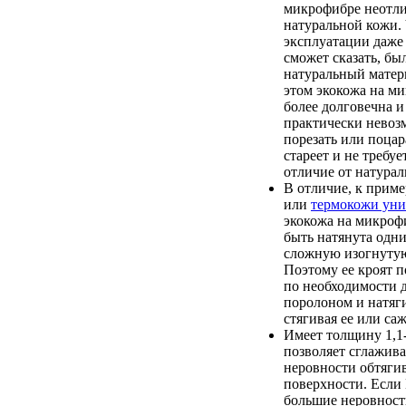
микрофибре неотли
натуральной кожи. 
эксплуатации даже
сможет сказать, бы
натуральный матер
этом экокожа на м
более долговечна и
практически невоз
порезать или поцар
стареет и не требуе
отличие от натурал
В отличие, к приме
или
термокожи уни
экокожа на микроф
быть натянута одн
сложную изогнутую
Поэтому ее кроят п
по необходимости 
поролоном и натяги
стягивая ее или саж
Имеет толщину 1,1-
позволяет сглажив
неровности обтяги
поверхности. Если
большие неровност