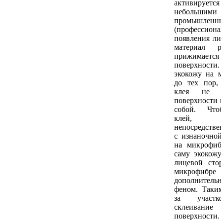
активирует
небольши
промышленн
(профессион
появления ли
материал р
прижимае
поверхнос
экокожу на 
до тех пор,
клея не 
поверхности 
собой. Что
клей, 
непосредстве
с изнаночно
на микрофиб
саму экокож
лицевой сто
микрофибре 
дополнител
феном. Таким
за участк
склеива
поверхно