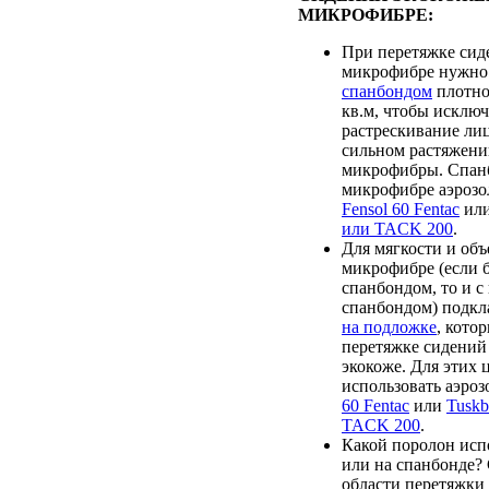
МИКРОФИБРЕ:
При перетяжке сид
микрофибре нужно
спанбондом
плотно
кв.м, чтобы исклю
растрескивание лиц
сильном растяжени
микрофибры. Спанб
микрофибре аэрозо
Fensol 60 Fentac
ил
или TACK 200
.
Для мягкости и объ
микрофибре (если 
спанбондом, то и 
спанбондом) подк
на подложке
, кото
перетяжке сидений
экокоже. Для этих 
использовать аэро
60 Fentac
или
Tusk
TACK 200
.
Какой поролон испо
или на спанбонде?
области перетяжки