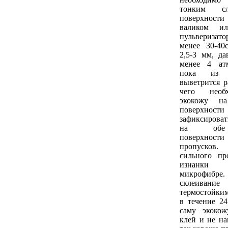
тонким 
поверхнос
валиком и
пульверизато
менее 30-40
2,5-3 мм, да
менее 4 атм
пока из 
выветрится р
чего необ
экокожу н
поверхнос
зафиксироват
на обе 
поверхности
пропусков.
сильного пр
изнанки
микрофибре
склеива
термостойким
в течение 2
саму экоко
клей и не на