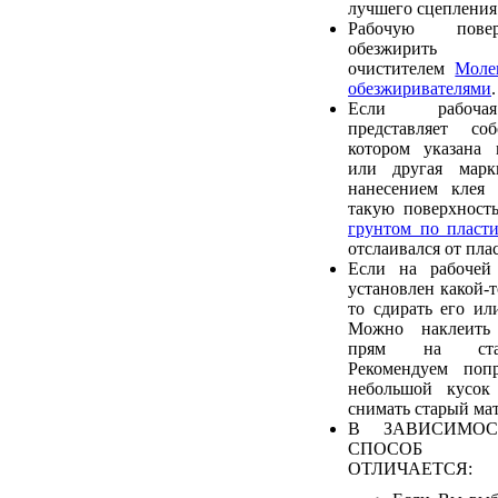
лучшего сцепления 
Рабочую пове
обезжирить р
очистителем
Моле
обезжиривателями
.
Если рабочая
представляет со
котором указана 
или другая марк
нанесением клея 
такую поверхност
грунтом по пласти
отслаивался от пла
Если на рабочей
установлен какой-т
то сдирать его ил
Можно наклеить
прям на стар
Рекомендуем попр
небольшой кусок
снимать старый мат
В ЗАВИСИМОС
СПОСОБ 
ОТЛИЧАЕТСЯ: