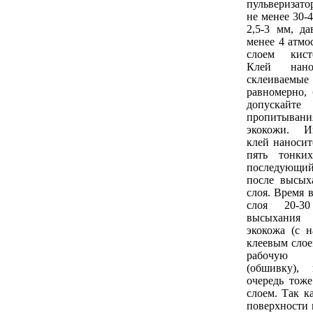
пульверизат
не менее 30-
2,5-3 мм, да
менее 4 атмо
слоем кист
Клей нан
склеиваем
равномерно, 
допуска
пропитыван
экокожи. И
клей наносит
пять тонки
последующи
после высых
слоя. Время 
слоя 20-3
высыхания 
экокожа (с 
клеевым слое
рабочую
(обшивку),
очередь тож
слоем. Так к
поверхности 