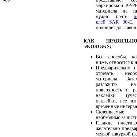
маркировкой PP/PE
материала на та
нужно брать
п
клей SAR 30-E
.
подойдёт для такой
КАК ПРАВИЛЬН
ЭКОКОЖУ:
Все способы, ко
ниже, относятся к 
Предварительно 
отрезать необ
материала. Зат
разложить на
поверхность и ра
наклейки (учес
наклейки, все из
временные интерва
Склеиваемые
необходимо зачист
Гладкие пластик
желательно предва
мелкой шкуркой (зе