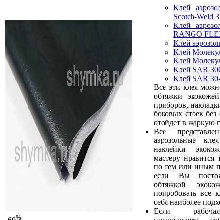
Клей аэрозо
Scotch-Weld З
Клей аэрозо
RANGO FLE
Клей аэрозо
Клей Молеку
Клей Молеку
Клей SAR 30
Клей SAR 30
Все эти клея можн
обтяжки экокожей
приборов, накладк
боковых стоек без 
отойдет в жаркую п
Все представл
аэрозольные кле
наклейки экоко
мастеру нравится 
по тем или иным п
если Вы постоя
обтяжкой экокож
попробовать все к
себя наиболее под
Если рабочая
%
представляет с
-60