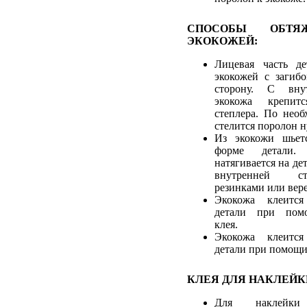
СПОСОБЫ ОБТЯ
ЭКОКОЖЕЙ:
Лицевая часть де
экокожей с загиб
сторону. С вну
экокожа крепи
степлера. По необ
стелится поролон 
Из экокожи шьетс
форме детали.
натягивается на дет
внутренней с
резинками или вер
Экокожа клеится
детали при помо
клея.
Экокожа клеится
детали при помощи
КЛЕЯ ДЛЯ НАКЛЕЙК
Для наклейк