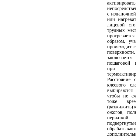
активироват
непосредстве
с изнаночной
или нагрева
лицевой ст
трудных мес
прогревает
образом, уча
происходит с
поверхно
заключае
пошаговой 
при 
термоактив
Расстояние 
клеевого сл
выбираются
чтобы не с
тоже врем
(разжижить) 
ожогов, пол
перчатк
подвергнуты
обрабаты
дополнитель