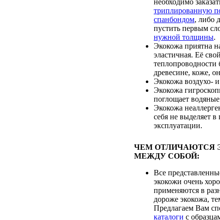
необходимо заказат
триплированную п
спанбондом
, либо
пустить первым с
нужной толщины
.
Экокожа приятна на
эластичная. Её сво
теплопроводности 
древесине, коже, он
Экокожа воздухо- 
Экокожа гигроскопи
поглощает водяные
Экокожа неаллерген
себя не выделяет в
эксплуатации.
ЧЕМ ОТЛИЧАЮТСЯ 
МЕЖДУ СОБОЙ:
Все представленны
экокожи очень хоро
применяются в раз
дороже экокожа, те
Предлагаем Вам сп
каталоги
с образца