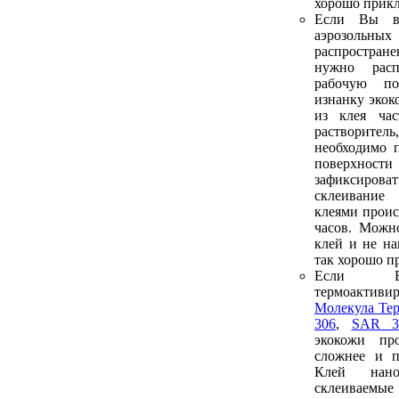
хорошо прикл
Если Вы в
аэрозольны
распростран
нужно рас
рабочую по
изнанку экок
из клея час
растворите
необходимо 
поверхнос
зафиксирова
склеивани
клеями проис
часов. Можн
клей и не на
так хорошо п
Если В
термоакти
Молекула Те
306
,
SAR 3
экокожи пр
сложнее и 
Клей нан
склеиваемые