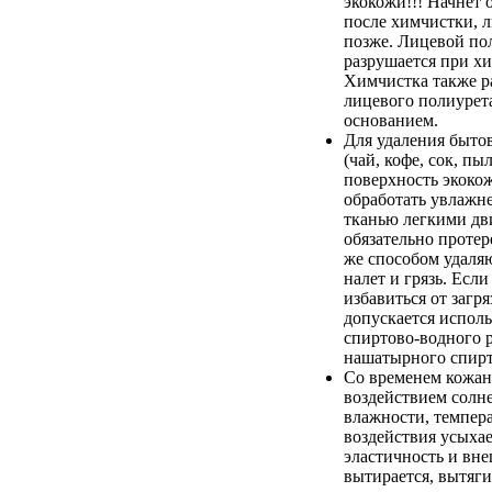
экокожи!!! Начнет 
после химчистки, 
позже. Лицевой по
разрушается при хи
Химчистка также р
лицевого полиурета
основанием.
Для удаления быто
(чай, кофе, сок, пыл
поверхность экоко
обработать увлажн
тканью легкими дв
обязательно протер
же способом удаля
налет и грязь. Если
избавиться от загря
допускается испол
спиртово-водного 
нашатырного спирт
Со временем кожан
воздействием солн
влажности, темпер
воздействия усыхае
эластичность и вн
вытирается, вытяги