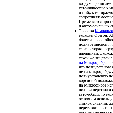
воздухопроницаем,
устойчивостью к м
изгибу, к истираем
сопротивляемостью
Применяется при п
и автомобильных с
Экокожа
Компаньо
экокожи Орегон, Alb
более износостойк
полиуретановой пл
слое, которая свер
царапинам. Экокож
такой же лицевой с
на Микрофибре
, н
что полиуретановая
не на микрофибру, 
полиуретановую пе
ворсистой подложк
на Микрофибре исп
полной перетяжки 
автомобиля, то эк
основном использу
спинок сидений, д
перетяжки не силь
деталей салона авт