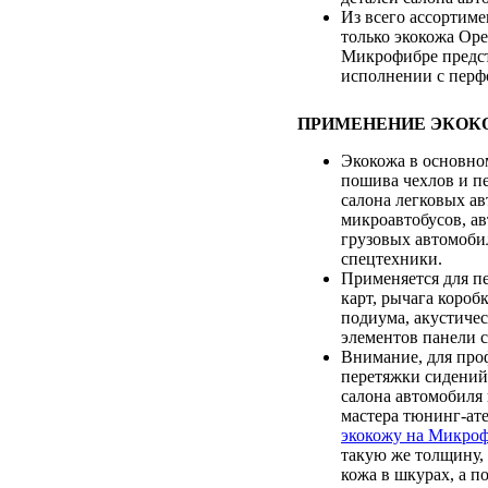
Из всего ассортиме
только экокожа Оре
Микрофибре предст
исполнении с перф
ПРИМЕНЕНИЕ ЭКОК
Экокожа в основно
пошива чехлов и п
салона легковых а
микроавтобусов, ав
грузовых автомоби
спецтехники.
Применяется для п
карт, рычага коробк
подиума, акустичес
элементов панели с
Внимание, для про
перетяжки сидений
салона автомобиля 
мастера тюнинг-ат
экокожу на Микро
такую же толщину, 
кожа в шкурах, а по