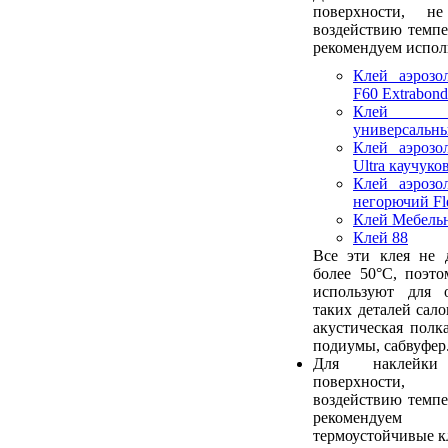
поверхности, не
воздействию темп
рекомендуем исполь
Клей аэрозо
F60 Extrabond
Клей а
универсальны
Клей аэрозо
Ultra каучук
Клей аэрозо
негорючий Fl
Клей Мебель
Клей 88
Все эти клея не 
более 50°С, поэт
используют для 
таких деталей сало
акустическая полк
подиумы, сабвуфер
Для наклейк
поверхности, 
воздействию темп
рекомендуем 
термоустойчивые к