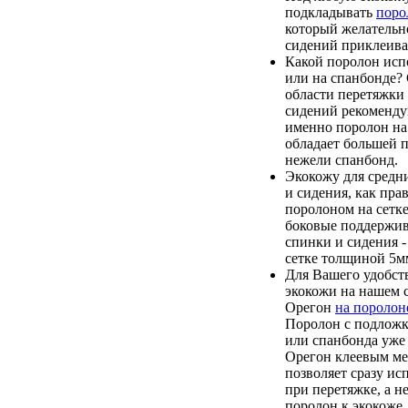
подкладывать
поро
который желательн
сидений приклеиват
Какой поролон испо
или на спанбонде?
области перетяжки
сидений рекоменду
именно поролон на 
обладает большей 
нежели спанбонд.
Экокожу для средн
и сидения, как пра
поролоном на сетк
боковые поддержи
спинки и сидения 
сетке толщиной 5м
Для Вашего удобств
экокожи на нашем с
Орегон
на поролон
Поролон с подложк
или спанбонда уже 
Орегон клеевым ме
позволяет сразу ис
при перетяжке, а н
поролон к экокоже.