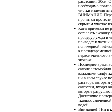
расстояния 30см. О
необходимо повтор
чистки изделия из 
ВНИМАНИЕ. Перед
пропитки протестир
скрытом участке из
Категорически не 
оставлять экокожу 
процедур ухода и ч
приведёт к частич
полимерной плёнки,
к преждевременной
первоначального в
экокожи.
Последнее время вс
салоне автомобиля
влажными салфетка
ни в коем случае не
раствора, которым
салфетки, входят к
которые разрушают
Достаточно протер
тканью, смоченной
водой.
Внимание!!! Ни в к