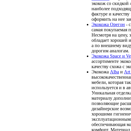
экокож со скидкой 
наиболее подходящ
фактуре и качеству
оформить на нее зак
Экокожа Орегон
- 
самая покупаемая п
Несмотря на цену, 
обладает хорошей 
а по внешнему виду
дорогим аналогам.
Экокожа Space и Ve
ассортименте экоко
качеству схожа с э
Экокожа
Alba
и
Art
высококачественная
мебели, которая та
используется и в а
Уникальная отделк
материалу дополни
позволяющие расши
дизайнерские возм
хорошими гигиени
эксплуатационными
обеспечивающая м
комфорт. Материал 