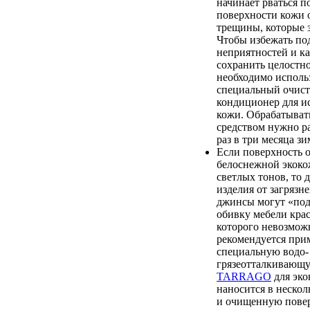
начинает рваться п
поверхности кожи 
трещины, которые 
Чтобы избежать п
неприятностей и к
сохранить целостно
необходимо исполь
специальный очист
кондиционер для и
кожи. Обрабатыват
средством нужно ра
раз в три месяца зи
Если поверхность 
белоснежной экоко
светлых тонов, то 
изделия от загрязн
джинсы могут «по
обивку мебели крас
которого невозмож
рекомендуется при
специальную водо-
грязеотталкиваю
TARRAGO
для эко
наносится в нескол
и очищенную повер