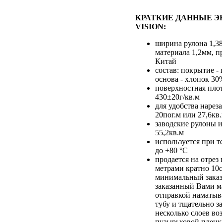
КРАТКИЕ ДАННЫЕ Э
VISION:
ширина рулона 1,3
материала 1,2мм, п
Китай
состав: покрытие -
основа - хлопок 30
поверхностная пло
430±20г/кв.м
для удобства нарез
20пог.м или 27,6кв
заводские рулоны и
55,2кв.м
используется при т
до +80 °С
продается на отре
метрами кратно 10
минимальный заказ
заказанный Вами м
отправкой наматыв
тубу и тщательно з
несколько слоев во
пузырьковой плен