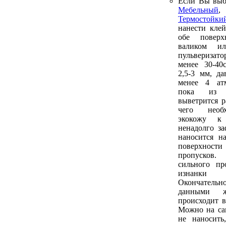
Если Вы выб
Мебельный
Термостойки
нанести кле
обе поверх
валиком и
пульверизато
менее 30-40
2,5-3 мм, да
менее 4 атм
пока из 
выветрится р
чего необ
экокожу к
ненадолго за
наносится н
поверхности
пропусков.
сильного пр
изнанк
Окончатель
данными ж
происходит в
Можно на са
не наносить