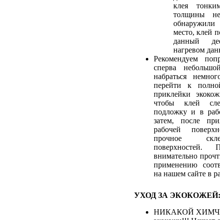
клея тонки
толщины не
обнаружили
место, клей 
данный де
нагревом дан
Рекомендуем попр
сперва небольшо
набраться немног
перейти к полно
приклейки экокож
чтобы клей сле
подложку и в раб
затем, после пр
рабочей поверхн
прочное скл
поверхностей. 
внимательно прочт
применению соотв
на нашем сайте в р
УХОД ЗА ЭКОКОЖЕЙ
НИКАКОЙ ХИМЧИ