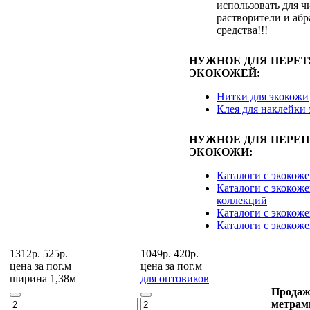
использовать для ч
растворители и аб
средства!!!
НУЖНОЕ ДЛЯ ПЕРЕ
ЭКОКОЖЕЙ:
Нитки для экокожи
Клея для наклейки
НУЖНОЕ ДЛЯ ПЕРЕ
ЭКОКОЖИ:
Каталоги с экокож
Каталоги с экокоже
коллекций
Каталоги с экокож
Каталоги с экокож
1312р.
525р.
1049р.
420р.
цена за
пог.м
цена за
пог.м
ширина 1,38м
для оптовиков
Продаж
метрам