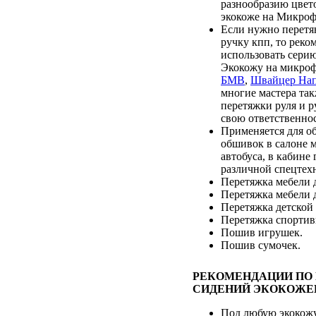
разнообразию цвет
экокоже на Микроф
Если нужно перетя
ручку кпп, то реко
использовать сери
Экокожу на микро
БМВ
,
Швайцер На
многие мастера та
перетяжки руля и р
свою ответственнос
Применяется для о
обшивок в салоне 
автобуса, в кабине
различной спецтех
Перетяжка мебели д
Перетяжка мебели 
Перетяжка детской
Перетяжка спортив
Пошив игрушек.
Пошив сумочек.
РЕКОМЕНДАЦИИ ПО
СИДЕНИЙ ЭКОКОЖЕ
Под любую экокож