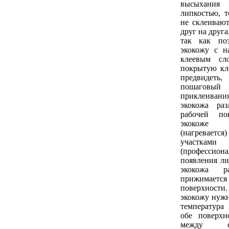
высыхани
липкостью, т
не склеиваю
друг на друга
так как поз
экокожу с н
клеевым сл
покрытую кл
предвидеть
пошагов
приклеивания
экокожа ра
рабочей по
экокоже 
(нагревает
участками
(профессион
появления ли
экокожа ра
прижимае
поверхнос
экокожу нужн
температура
обе поверхн
между с