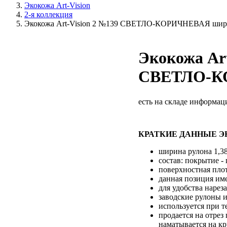
Экокожа Art-Vision
2-я коллекция
Экокожа Art-Vision 2 №139 СВЕТЛО-КОРИЧНЕВАЯ шири
Экокожа Art
СВЕТЛО-КО
есть на складе
информаци
КРАТКИЕ ДАННЫЕ ЭК
ширина рулона 1,3
состав: покрытие -
поверхностная плот
данная позиция им
для удобства нарез
заводские рулоны и
используется при т
продается на отрез
наматывается на кр