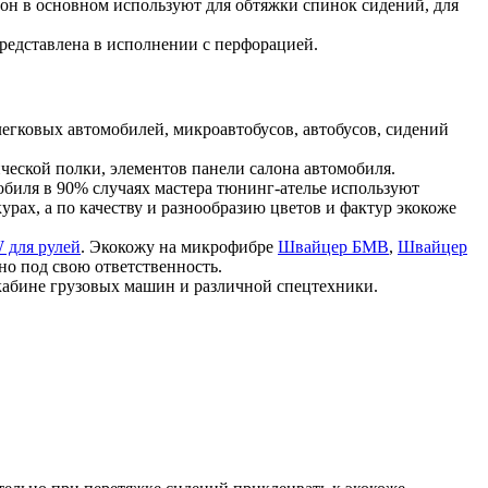
он в основном используют для обтяжки спинок сидений, для
представлена в исполнении с перфорацией.
легковых автомобилей, микроавтобусов, автобусов, сидений
ической полки, элементов панели салона автомобиля.
биля в 90% случаях мастера тюнинг-ателье используют
урах, а по качеству и разнообразию цветов и фактур экокоже
 для рулей
. Экокожу на микрофибре
Швайцер БМВ
,
Швайцер
но под свою ответственность.
 кабине грузовых машин и различной спецтехники.