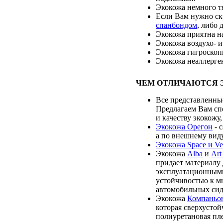
Экокожа немного т
Если Вам нужно скр
спанбондом
, либо
Экокожа приятна на
Экокожа воздухо- 
Экокожа гигроскопи
Экокожа неаллерген
ЧЕМ ОТЛИЧАЮТСЯ 
Все представленные
Предлагаем Вам сп
и качеству экокожу,
Экокожа Орегон
- 
а по внешнему виду
Экокожа Space и Ve
Экокожа
Alba
и
Art
придает материалу
эксплуатационными
устойчивостью к м
автомобильных сид
Экокожа
Компаньо
которая сверхустой
полиуретановая пл