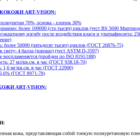
КОКОЖИ ART-VISION:
 полиуретан 70%, основа - хлопок 30%
иранию: более 100000 (сто тысяч) циклов (тест BS 5690 Мартинд
гократному изгибу после воздействия влаги и ультрафиолета: 25
ение)
: более 50000 (пятьдесят тысяч) циклов (ГОСТ 20876-75)
к свету: 4 балла (хорошо) (тест ASTM D-3597)
не воспламеняется (пройден по ISO 8191/188)
ть: 27 мл/кв.см. в час (ГОСТ 938.18-70)
 1,6 мг/кв.см. в час (ГОСТ 22900)
 6,6% (ГОСТ 8971-78)
ОЖИ ART-VISION:
И:
венная кожа, представляющая собой тонкую полиуретановую пле