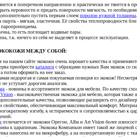
янется в поперечном направлении и практически не тянется в п
ыть неровности и придать поверхности мягкость, то необходимо
 дополнительно пустить первым слоем
поролон нужной толщины
 ощупь - мягкая, эластичная. Её свойства теплопроводности близ
и паропроницаема.
чна, то есть поглощает водяные пары.
на, т.к. ничего из себя не выделяет в процессе эксплуатации.
ЭКОКОЖИ МЕЖДУ СОБОЙ:
 на нашем сайте экокожи очень хорошего качества и применяютс
ерва приобрести
каталоги
с образцами нужных Вам экокож со ск
 а потом оформить на нее заказ.
самая недорогая и самая покупаемая позиция из экокож! Несмотр
 не уступает дорогим аналогам.
ga
- новинка в ассортименте экокож для мебели. По качеству схо
 Vision
- высококачественная экокожа для мебели, которая также 
 дополнительные качества, позволяющие расширить его дизайне
 свойствами, обеспечивающая максимальный комфорт. Материал
ногократному изгибу, к истираемости и сопротивляемостью к ца
ений.
н
отличается от экокожи Орегон, Alba и Art Vision более износо
чива к царапинам. Экокожа Компаньон имеет такой же лицевой с
енка нанесена не на микрофибру, а на полиуретановую пену с т