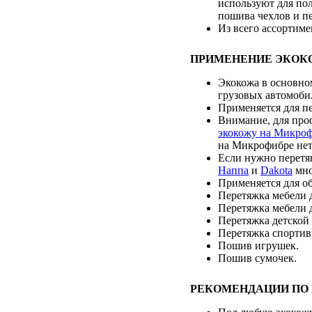
используют для по
пошива чехлов и пе
Из всего ассортиме
ПРИМЕНЕНИЕ ЭКОК
Экокожа в основном
грузовых автомоби
Применяется для пе
Внимание, для про
экокожу на Микро
на Микрофибре нет
Если нужно перетя
Наппа
и
Dakota
мно
Применяется для об
Перетяжка мебели д
Перетяжка мебели 
Перетяжка детской
Перетяжка спортив
Пошив игрушек.
Пошив сумочек.
РЕКОМЕНДАЦИИ ПО