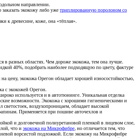
родольном направлении.
 заказать экокожу либо уже
триплированную поролоном со
.
ки к древесине, коже, она «тёплая».
я в разных областях. Чем дороже экокожа, тем она лучше.
идкой 40%, подобрать наиболее подходящую по цвету, фактуре
я на цену, экокожа Орегон обладает хорошей износостойкостью,
жа с экокожей Орегон.
широко используется и в автотюнинге. Уникальная отделка
рские возможности. Экокожа с хорошими гигиеническими и
 светостоек, воздухопроницаем, обладает высокой
рапинам. Применяется при пошиве авточехлов и
стойкой и долговечной полиуретановой пленкой в лицевом слое,
лой, что и
экокожа на Микрофибре
, но отличается тем, что
каневой ворсистой подложкой. Если экокожу на Микрофибре