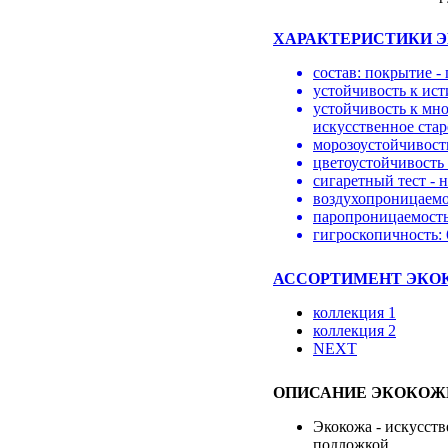
ХАРАКТЕРИСТИКИ Э
состав: покрытие -
устойчивость к ист
устойчивость к мно
искусственное стар
морозоустойчивость
цветоустойчивость 
сигаретный тест - 
воздухопроницаемос
паропроницаемость:
гигроскопичность:
АССОРТИМЕНТ ЭКОК
коллекция 1
коллекция 2
NEXT
ОПИСАНИЕ ЭКОКОЖ
Экокожа - искусст
подложкой.