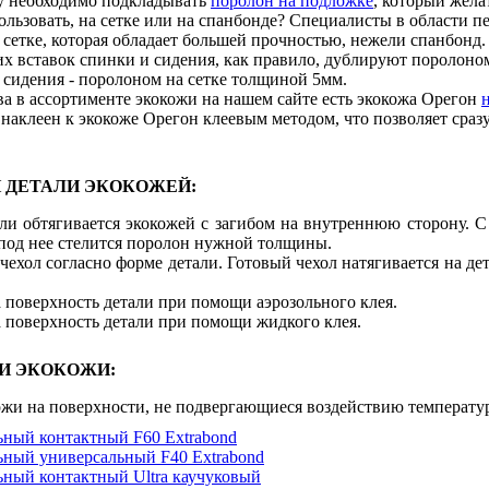
у необходимо подкладывать
поролон на подложке
, который жела
ользовать, на сетке или на спанбонде? Специалисты в области 
сетке, которая обладает большей прочностью, нежели спанбонд.
их вставок спинки и сидения, как правило, дублируют поролон
 сидения - поролоном на сетке толщиной 5мм.
а в ассортименте экокожи на нашем сайте есть экокожа Орегон
наклеен к экокоже Орегон клеевым методом, что позволяет сразу
 ДЕТАЛИ ЭКОКОЖЕЙ:
али обтягивается экокожей с загибом на внутреннюю сторону. 
под нее стелится поролон нужной толщины.
чехол согласно форме детали. Готовый чехол натягивается на де
 поверхность детали при помощи аэрозольного клея.
а поверхность детали при помощи жидкого клея.
И ЭКОКОЖИ:
ожи на поверхности, не подвергающиеся воздействию температу
ьный контактный F60 Extrabond
ьный универсальный F40 Extrabond
ьный контактный Ultra каучуковый