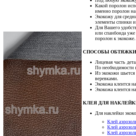
Под любую экокож
Какой поролон исп
именно поролон на 
Экокожу для средн
элементы спинки и
Для Вашего удобств
или спанбонда уже 
поролон к экокоже.
СПОСОБЫ ОБТЯЖКИ
Лицевая часть дет
По необходимости 
Из экокожи шьется 
веревками.
Экокожа клеится на
Экокожа клеится н
КЛЕЯ ДЛЯ НАКЛЕЙК
Для наклейки экок
Клей аэрозол
Клей аэрозол
Клей аэрозол