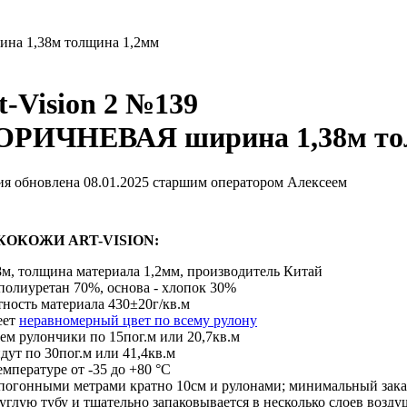
на 1,38м толщина 1,2мм
-Vision 2 №139
РИЧНЕВАЯ ширина 1,38м то
я обновлена 08.01.2025 старшим оператором Алексеем
ОКОЖИ ART-VISION:
8м, толщина материала 1,2мм, производитель Китай
 полиуретан 70%, основа - хлопок 30%
ность материала 430±20г/кв.м
еет
неравномерный цвет по всему рулону
аем рулончики по 15пог.м или 20,7кв.м
дут по 30пог.м или 41,4кв.м
емпературе от -35 до +80 °С
 погонными метрами кратно 10см и рулонами; минимальный зака
углую тубу и тщательно запаковывается в несколько слоев возд