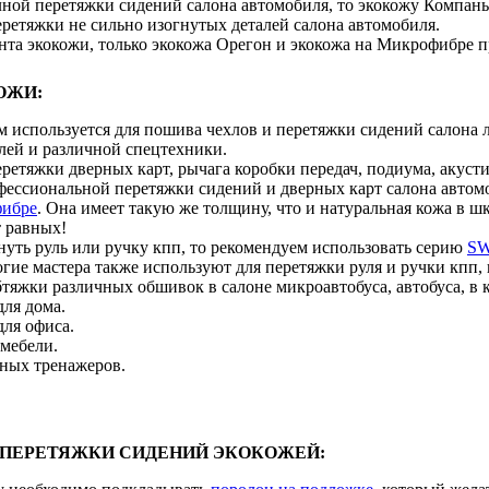
лной перетяжки сидений салона автомобиля, то экокожу Компань
ретяжки не сильно изогнутых деталей салона автомобиля.
нта экокожи, только экокожа Орегон и экокожа на Микрофибре 
ОЖИ:
 используется для пошива чехлов и перетяжки сидений салона 
лей и различной спецтехники.
ретяжки дверных карт, рычага коробки передач, подиума, акуст
фессиональной перетяжки сидений и дверных карт салона автомо
фибре
. Она имеет такую же толщину, что и натуральная кожа в шк
 равных!
нуть руль или ручку кпп, то рекомендуем использовать серию
SW
гие мастера также используют для перетяжки руля и ручки кпп, 
тяжки различных обшивок в салоне микроавтобуса, автобуса, в
ля дома.
для офиса.
 мебели.
ных тренажеров.
 ПЕРЕТЯЖКИ СИДЕНИЙ ЭКОКОЖЕЙ: