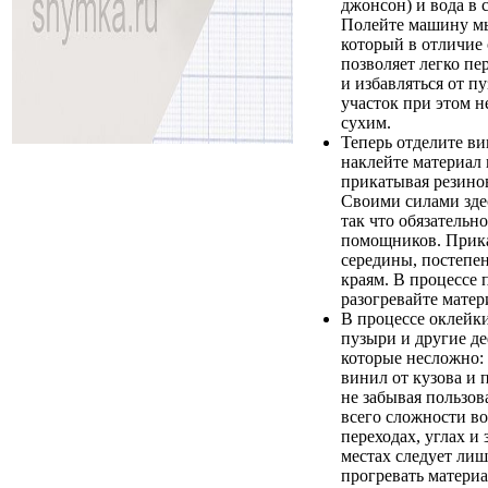
джонсон) и вода в 
Полейте машину м
который в отличие
позволяет легко п
и избавляться от п
участок при этом н
сухим.
Теперь отделите ви
наклейте материал 
прикатывая резино
Своими силами здес
так что обязательн
помощников. Прика
середины, постепен
краям. В процессе 
разогревайте матер
В процессе оклейки
пузыри и другие де
которые несложно: 
винил от кузова и 
не забывая пользов
всего сложности в
переходах, углах и 
местах следует ли
прогревать материа