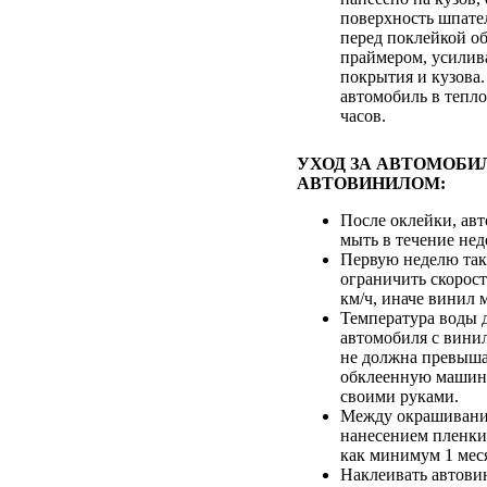
поверхность шпате
перед поклейкой о
праймером, усили
покрытия и кузова.
автомобиль в тепл
часов.
УХОД ЗА АВТОМОБИ
АВТОВИНИЛОМ:
После оклейки, авт
мыть в течение нед
Первую неделю так
ограничить скорос
км/ч, иначе винил 
Температура воды 
автомобиля с вин
не должна превыша
обклеенную машин
своими руками.
Между окрашивани
нанесением пленки
как минимум 1 мес
Наклеивать автови