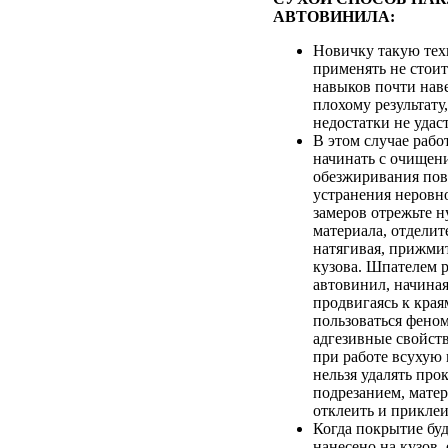
АВТОВИНИЛА:
Новичку такую те
применять не стоит
навыков почти нав
плохому результату
недостатки не удаст
В этом случае рабо
начинать с очищен
обезжиривания пов
устранения неровн
замеров отрежьте 
материала, отделит
натягивая, прижми
кузова. Шпателем 
автовинил, начиная
продвигаясь к края
пользоваться фен
адгезивные свойств
при работе всухую
нельзя удалять про
подрезанием, мате
отклеить и приклеи
Когда покрытие бу
нанесено на кузов, 