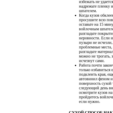
избежать не удаетс
надрежьте пленку и
шпателем.
Когда кузов обклее
просушите всю пов
оставьте на 15 мину
войлочным шпателе
разгладьте покрыти
неровности. Если и
пузыри не исчезли,
проблемные места,
разгладьте материа
можно не трогать, 
исчезнут сами.
Работа почти закон
только избавиться 
подклеить края, ещ
автовинил феном и
поверхность сухой 
следующий день в
осмотрите кузов на
пройдитесь войлоч
если нужно.
СУХОЙ СПОСОБ НА