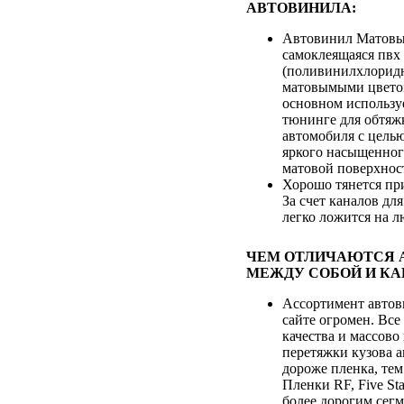
АВТОВИНИЛА:
Автовинил Матовый
самоклеящаяся пвх
(поливинилхлоридн
матовымыми цвето
основном используе
тюнинге для обтяж
автомобиля с цель
яркого насыщенног
матовой поверхнос
Хорошо тянется пр
За счет каналов дл
легко ложится на 
ЧЕМ ОТЛИЧАЮТСЯ 
МЕЖДУ СОБОЙ И КА
Ассортимент автов
сайте огромен. Все
качества и массово
перетяжки кузова 
дороже пленка, тем
Пленки RF, Five St
более дорогим сегм