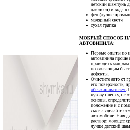
детский шампунь 
джонсон) и вода в 
фен (лучше промы
малярный скотч
сухая тряпка
МОКРЫЙ СПОСОБ Н
АВТОВИНИЛА:
Первые опыты по 
автовинила проще 
проводить мокрым 
позволяющим быстр
дефекты.
Очистите авто от г
его поверхность, п
обезжиривателем
.
кузову пленку, не о
основы, определит
положение и с пом
скотча сделайте от
автомобиле. Навед
раствор: моющее ср
лучше детский ша