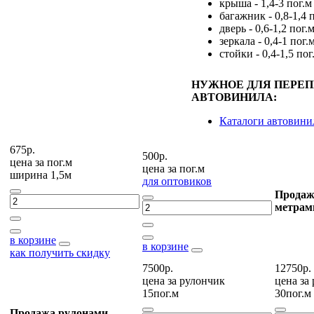
крыша - 1,4-3 пог.м
багажник - 0,8-1,4 
дверь - 0,6-1,2 пог.
зеркала - 0,4-1 пог.
стойки - 0,4-1,5 пог
НУЖНОЕ ДЛЯ ПЕРЕ
АВТОВИНИЛА:
Каталоги автовини
675р.
500р.
цена за
пог.м
цена за
пог.м
ширина 1,5м
для оптовиков
Продаж
метрам
в корзине
в корзине
как получить скидку
7500р.
12750р.
цена за
рулончик
цена за
15пог.м
30пог.м
Продажа рулонами