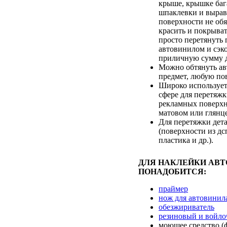
крыше, крышке бага
шпаклевки и выра
поверхности не обя
красить и покрыва
просто перетянуть 
автовинилом и сэк
приличную сумму д
Можно обтянуть а
предмет, любую по
Широко использует
сфере для перетяж
рекламных поверхн
матовом или глянц
Для перетяжки дет
(поверхности из дсп
пластика и др.).
ДЛЯ НАКЛЕЙКИ АВ
ПОНАДОБИТСЯ:
праймер
нож для автовинил
обезжириватель
резиновый и войло
моющее средство (