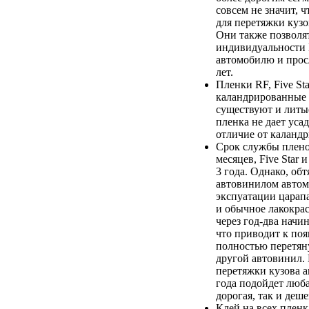
совсем не значит, ч
для перетяжки кузо
Они также позволя
индивидуальности
автомобилю и прос
лет.
Пленки RF, Five Sta
каландрированные 
существуют и литы
пленка не дает уса
отличие от каланд
Срок службы плено
месяцев, Five Star 
3 года. Однако, об
автовинилом автом
экспуатации царапа
и обычное лакокра
через год-два начин
что приводит к по
полностью перетян
другой автовинил.
перетяжки кузова а
года подойдет люба
дорогая, так и деше
Клей на всех пленк