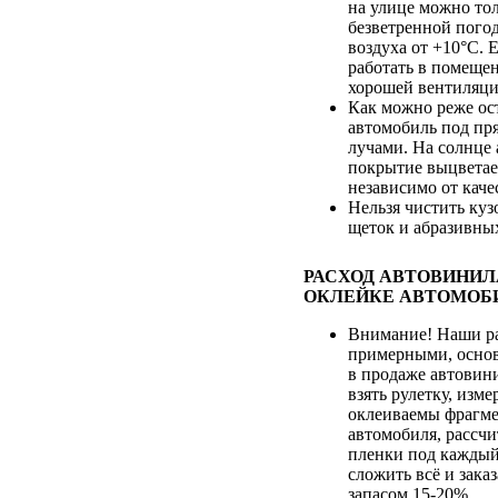
на улице можно то
безветренной погод
воздуха от +10°С. 
работать в помещен
хорошей вентиляци
Как можно реже ос
автомобиль под п
лучами. На солнце
покрытие выцветае
независимо от каче
Нельзя чистить ку
щеток и абразивных
РАСХОД АВТОВИНИЛ
ОКЛЕЙКЕ АВТОМОБ
Внимание! Наши ра
примерными, осно
в продаже автовин
взять рулетку, изме
оклеиваемы фрагме
автомобиля, рассчи
пленки под каждый
сложить всё и зака
запасом 15-20%.