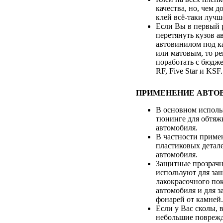
качества, но, чем д
клей всё-таки лучш
Если Вы в первый р
перетянуть кузов а
автовинилом под к
или матовым, то р
поработать с бюдж
RF, Five Star и KSF.
ПРИМЕНЕНИЕ АВТО
В основном использ
тюнинге для обтяж
автомобиля.
В частности приме
пластиковых детал
автомобиля.
Защитные прозрач
используют для за
лакокрасочного по
автомобиля и для 
фонарей от камней.
Если у Вас сколы, 
небольшие поврежд