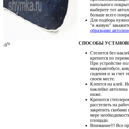
напольного покрыт
выберите тот авто
больше всего понра
Для подбора нужно
"в живую" закажи
образцами автолин
СПОСОБЫ УСТАНОВ
%
-9
Стелится без накле
крепится по периме
При устройстве по
микроавтобусе, ков
сидения и за счет э
своем месте.
Клеится на клей. 
наклейке автолина
ниже.
Крепится степлеро
расстелить на рабо
закрепить скобами 
мере необходимости
площади.
Внимание!!! Все п