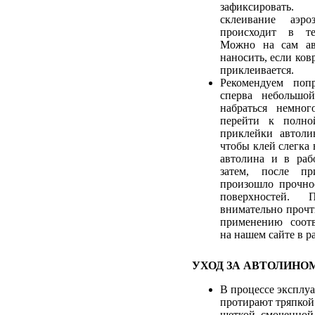
зафиксировать.
склеивание аэро
происходит в те
Можно на сам ав
наносить, если ков
приклеивается.
Рекомендуем попр
сперва небольшой
набраться немног
перейти к полно
приклейки автоли
чтобы клей слегка 
автолина и в раб
затем, после пр
произошло прочно
поверхностей. 
внимательно прочт
применению соотв
на нашем сайте в р
УХОД ЗА АВТОЛИНО
В процессе эксплу
протирают тряпкой
щеткой, смоченно