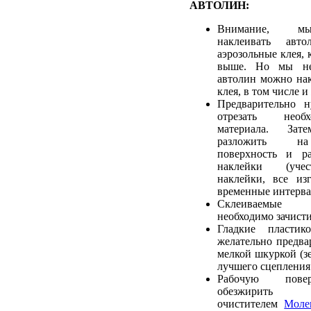
АВТОЛИН:
Внимание, мы
наклеивать авт
аэрозольные клея,
выше. Но мы не
автолин можно нак
клея, в том числе и
Предварительно 
отрезать необ
материала. Зат
разложить на
поверхность и ра
наклейки (учес
наклейки, все из
временные интерва
Склеиваемые
необходимо зачист
Гладкие пластик
желательно предва
мелкой шкуркой (зе
лучшего сцепления 
Рабочую пове
обезжирить р
очистителем
Моле