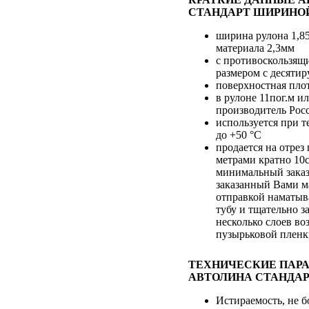
СТАНДАРТ ШИРИНОЙ 
ширина рулона 1,8
материала 2,3мм
с противоскользящ
размером с десяти
поверхностная плот
в рулоне 11пог.м ил
производитель Рос
используется при т
до +50 °С
продается на отре
метрами кратно 10
минимальный заказ
заказанный Вами м
отправкой наматыв
тубу и тщательно з
несколько слоев во
пузырьковой плен
ТЕХНИЧЕСКИЕ ПАР
АВТОЛИНА СТАНДАР
Истираемость, не б