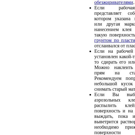
обезжиривателями
.
Если рабочая
представляет со
котором указана 
или другая марк
нанесением клея 
такую поверхност
грунтом по пласти
отслаивался от пла
Если на рабочей
установлен какой-т
то сдирать его ил
Можно наклеить
прям на стар
Рекомендуем попр
небольшой кусок
снимать старый мат
Если Вы выб
аэрозольных к
распылить кл
поверхность и на 
выждать, пока и
выветрится раство
необходимо при
поверхности