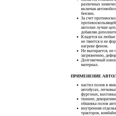
различных химичес
включая автомобил
бензин.
За счет противоско
противоскользящей
автолин лучше цепл
добавляя дополнит
Кладется на любые
не тянется и не фо
нагреве феном.
Не вытирается, не 
загрязнению, дефо
Долговечный изно
материал.
ПРИМЕНЕНИЕ АВТО
настил полов в мик
автобусах, легковы
фургонах, вахтовка
тюнинг, декоративн
обшивка полов авт
внутренняя отделк
тракторов, комбайн