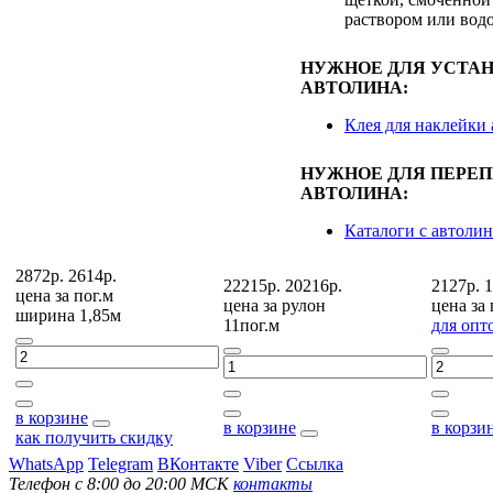
раствором или водо
НУЖНОЕ ДЛЯ УСТА
АВТОЛИНА:
Клея для наклейки
НУЖНОЕ ДЛЯ ПЕРЕ
АВТОЛИНА:
Каталоги с автоли
2872р.
2614р.
22215р.
20216р.
2127р.
1
цена за
пог.м
цена за
рулон
цена за
ширина 1,85м
11пог.м
для опт
в корзине
в корзине
в корзи
как получить скидку
WhatsApp
Telegram
ВКонтакте
Viber
Ссылка
Телефон с 8:00 до 20:00 МСК
контакты