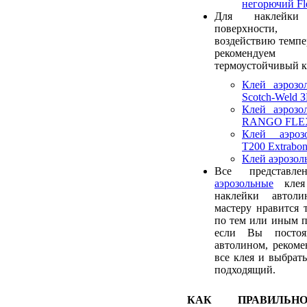
негорючий Fl
Для наклейки
поверхности, 
воздействию темпе
рекомендуем 
термоустойчивый к
Клей аэрозо
Scotch-Weld З
Клей аэрозо
RANGO FLE
Клей аэроз
T200 Extrabo
Клей аэрозо
Все представл
аэрозольные
клея 
наклейки автол
мастеру нравится 
по тем или иным п
если Вы постоя
автолином, рекоме
все клея и выбрать
подходящий.
КАК ПРАВИЛЬН