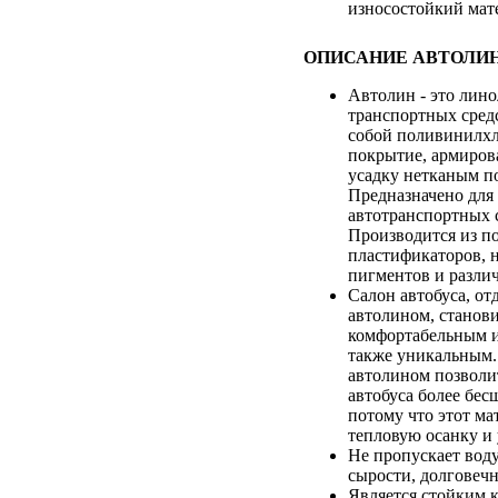
износостойкий мат
ОПИСАНИЕ АВТОЛИН
Автолин - это лино
транспортных средс
собой поливинилх
покрытие, армиро
усадку нетканым п
Предназначено для
автотранспортных 
Производится из п
пластификаторов, 
пигментов и разли
Салон автобуса, о
автолином, станови
комфортабельным и
также уникальным.
автолином позволит
автобуса более бе
потому что этот ма
тепловую осанку и 
Не пропускает воду
сырости, долговеч
Является стойким 