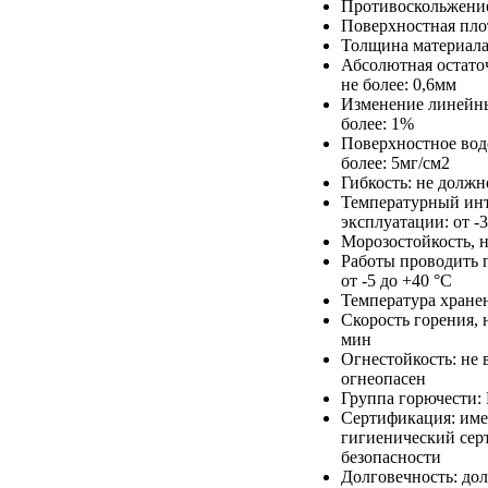
Противоскольжени
Поверхностная плот
Толщина материала
Абсолютная остато
не более: 0,6мм
Изменение линейны
более: 1%
Поверхностное вод
более: 5мг/см2
Гибкость: не долж
Температурный ин
эксплуатации: от -3
Морозостойкость, н
Работы проводить 
от -5 до +40 °С
Температура хране
Скорость горения, 
мин
Огнестойкость: не 
огнеопасен
Группа горючести: 
Сертификация: име
гигиенический сер
безопасности
Долговечность: до