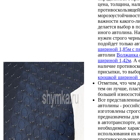
цена, толщина, нал
противоскользящей
морозоустойчивость
важности какого-ли
делается выбор в п
иного автолина. Н
нужен строго черны
подойдет только а
шириной 1,85м с п
автолин
Волжанка 
шириной 1,42м
. А
наличие противоск
присыпки, то выбо
крошкой шириной 
Отметим, что чем д
тем он лучше, плас
большей износостой
Все представленны
автолины - российс
изготовлены строго
предназначены для
в автотранспорте, 
необходимые харак
использования их в
противоскользящег