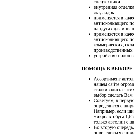
спецтехники
внутренняя отделка
яхт, лодок
применяется в каче
антискользящего п
пандусах для инва
применяется в каче
антискользящего п
коммерческих, скл
производственных
устройство полов в
ПОМОЩЬ В ВЫБОРЕ 
Ассортимент автол
нашем сайте огром
сталкивались с эти
выбор сделать Вам 
Советуем, в первую
определится с шир
Например, если ши
микроавтобуса 1,65
только автолин с 
Во вторую очередь
определиться с при