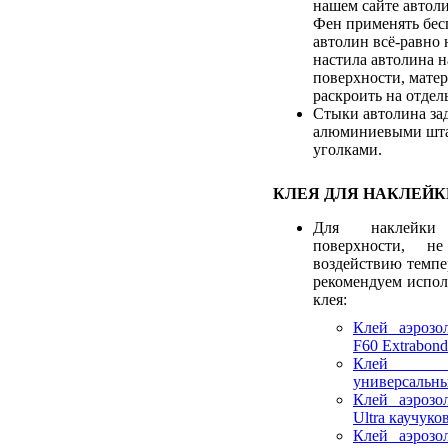
нашем сайте автоли
Фен применять бесп
автолин всё-равно 
настила автолина 
поверхности, мате
раскроить на отдел
Стыки автолина за
алюминиевыми шт
уголками.
КЛЕЯ ДЛЯ НАКЛЕЙК
Для наклейки
поверхности, не
воздействию темпе
рекомендуем испол
клея:
Клей аэрозо
F60 Extrabond
Клей а
универсальны
Клей аэрозо
Ultra каучук
Клей аэрозо