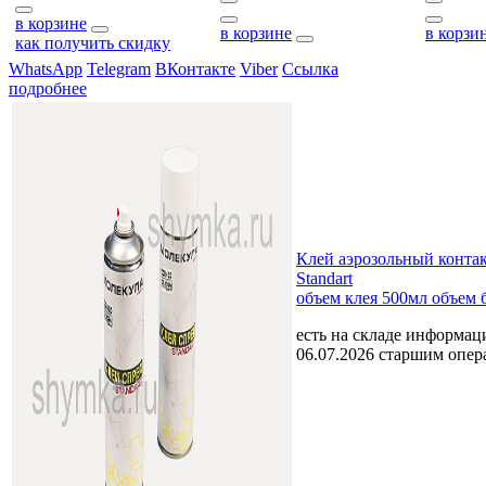
в корзине
в корзине
в корзи
как получить скидку
WhatsApp
Telegram
ВКонтакте
Viber
Ссылка
подробнее
Клей аэрозольный конта
Standart
объем клея 500мл объем 
есть на складе
информаци
06.07.2026 старшим опе