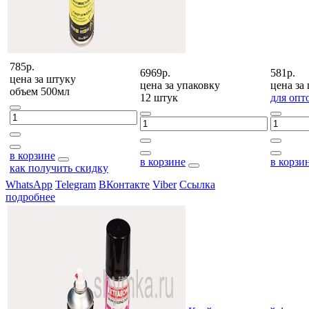
785р.
6969р.
581р.
цена за
штуку
цена за
упаковку
цена за
объем 500мл
12 штук
для опт
в корзине
в корзине
в корзи
как получить скидку
WhatsApp
Telegram
ВКонтакте
Viber
Ссылка
подробнее