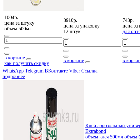
1004р.
8910р.
743р.
цена за
штуку
цена за
упаковку
цена за
объем 500мл
12 штук
для опт
в корзине
в корзине
в корзи
как получить скидку
WhatsApp
Telegram
ВКонтакте
Viber
Ссылка
подробнее
Клей аэрозольный униве
Extrabond
объем клея 500мл объем 