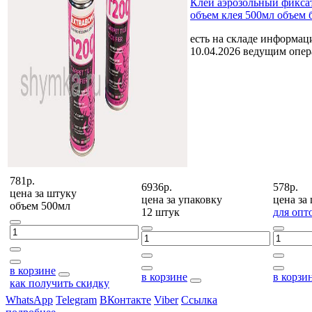
Клей аэрозольный фиксат
объем клея 500мл объем 
есть на складе
информаци
10.04.2026 ведущим опе
781р.
6936р.
578р.
цена за
штуку
цена за
упаковку
цена за
объем 500мл
12 штук
для опт
в корзине
в корзине
в корзи
как получить скидку
WhatsApp
Telegram
ВКонтакте
Viber
Ссылка