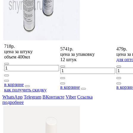
718р.
5741р.
479р.
цена за
штуку
цена за
упаковку
цена за
объем 400мл
12 штук
для опт
в корзине
в корзине
в корзи
как получить скидку
WhatsApp
Telegram
ВКонтакте
Viber
Ссылка
подробнее