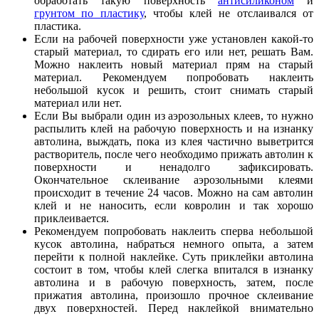
обработать такую поверхность
антисиликоном
и
грунтом по пластику
, чтобы клей не отслаивался от
пластика.
Если на рабочей поверхности уже установлен какой-то
старый материал, то сдирать его или нет, решать Вам.
Можно наклеить новый материал прям на старый
материал. Рекомендуем попробовать наклеить
небольшой кусок и решить, стоит снимать старый
материал или нет.
Если Вы выбрали один из аэрозольных клеев, то нужно
распылить клей на рабочую поверхность и на изнанку
автолина, выждать, пока из клея частично выветрится
растворитель, после чего необходимо прижать автолин к
поверхности и ненадолго зафиксировать.
Окончательное склеивание аэрозольными клеями
происходит в течение 24 часов. Можно на сам автолин
клей и не наносить, если ковролин и так хорошо
приклеивается.
Рекомендуем попробовать наклеить сперва небольшой
кусок автолина, набраться немного опыта, а затем
перейти к полной наклейке. Суть приклейки автолина
состоит в том, чтобы клей слегка впитался в изнанку
автолина и в рабочую поверхность, затем, после
прижатия автолина, произошло прочное склеивание
двух поверхностей. Перед наклейкой внимательно