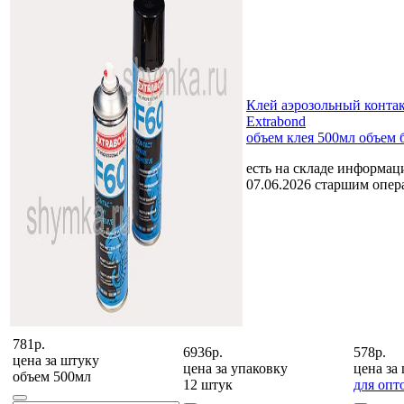
Клей аэрозольный конта
Extrabond
объем клея 500мл объем 
есть на складе
информаци
07.06.2026 старшим опе
781р.
6936р.
578р.
цена за
штуку
цена за
упаковку
цена за
объем 500мл
12 штук
для опт