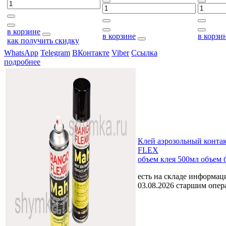
в корзине
в корзине
в корзи
как получить скидку
WhatsApp
Telegram
ВКонтакте
Viber
Ссылка
подробнее
Клей аэрозольный кон
FLEX
объем клея 500мл объем 
есть на складе
информаци
03.08.2026 старшим опе