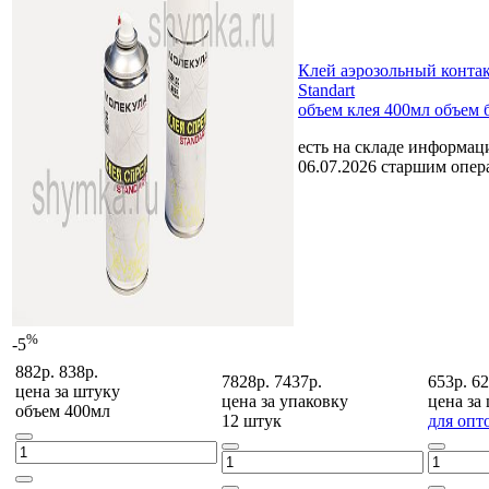
Клей аэрозольный конта
Standart
объем клея 400мл объем 
есть на складе
информаци
06.07.2026 старшим опе
%
-5
882р.
838р.
7828р.
7437р.
653р.
62
цена за
штуку
цена за
упаковку
цена за
объем 400мл
12 штук
для опт