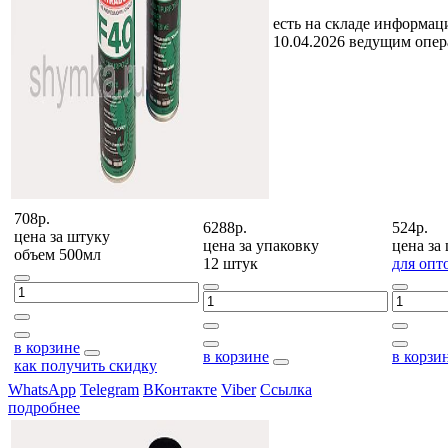
есть на складе
информаци
10.04.2026 ведущим опе
708р.
6288р.
524р.
цена за
штуку
цена за
упаковку
цена за
объем 500мл
12 штук
для опт
в корзине
в корзине
в корзи
как получить скидку
WhatsApp
Telegram
ВКонтакте
Viber
Ссылка
подробнее