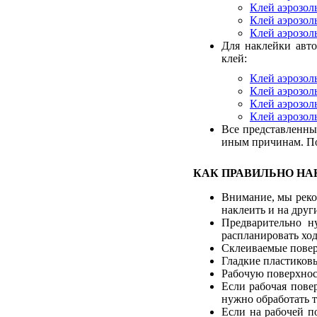
Клей аэрозол
Клей аэрозол
Клей аэрозол
Для наклейки авт
клей:
Клей аэрозол
Клей аэрозо
Клей аэрозол
Клей аэрозо
Все представленны
иным причинам. Поэ
КАК ПРАВИЛЬНО НА
Внимание, мы реко
наклеить и на други
Предварительно н
распланировать ход
Склеиваемые повер
Гладкие пластиковы
Рабочую поверхнос
Если рабочая повер
нужно обработать 
Если на рабочей п