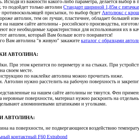
. Исходя из важности какого-либо параметра, делается выбор в 
, то подойдет только автолин
Стандарт шириной 1,85м с пятачк
 противоскользящей присыпки, то выбор будет
Автолюкс с крош
ороже автолин, тем он лучше, пластичнее, обладает большей изн
 на нашем сайте автолины - российского производства, изготовл
еют все необходимые характеристики для использования их в к
тот автолин, который Вам больше всего понравится!
го Вам автолина "в живую" закажите
каталог с образцами авто
КИ АВТОЛИНА:
йки. При этом крепится по периметру и на стыках. При устройст
 на своем месте.
Инструкцию по наклейке автолина можно прочитать ниже.
. Автолин нужно расстелить на рабочую поверхность и закрепит
едставленные на нашем сайте автолины не тянутся. Фен применят
а неровные поверхности, материал нужно раскроить на отдельны
аделывают алюминиевыми штапиками и уголками.
И АВТОЛИНА:
лина на поверхности, не подвергающиеся воздействию температ
ьный контактный F60 Extrabond