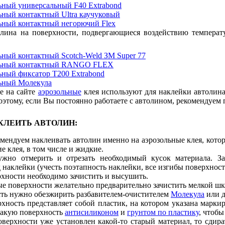
ьный универсальный F40 Extrabond
ьный контактный Ultra каучуковый
ьный контактный негорючий Flex
олина на поверхности, подвергающиеся воздействию температ
ьный контактный Scotch-Weld ЗМ Super 77
льный контактный RANGO FLEX
ьный фиксатор T200 Extrabond
льный Молекула
е на сайте
аэрозольные
клея используют для наклейки автолина
тому, если Вы постоянно работаете с автолином, рекомендуем п
КЛЕИТЬ АВТОЛИН:
мендуем наклеивать автолин именно на аэрозольные клея, кото
е клея, в том числе и жидкие.
ужно отмерить и отрезать необходимый кусок материала. За
 наклейки (учесть поэтапность наклейки, все изгибы поверхнос
хности необходимо зачистить и высушить.
е поверхности желательно предварительно зачистить мелкой шку
ть нужно обезжирить разбавителем-очистителем
Молекула
или 
хность представляет собой пластик, на котором указана марки
такую поверхность
антисиликоном
и
грунтом по пластику
, чтобы
оверхности уже установлен какой-то старый материал, то сдир