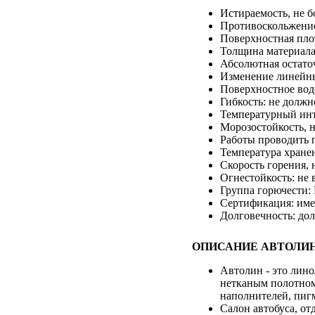
Истираемость, не б
Противоскольжени
Поверхностная плот
Толщина материала
Абсолютная остаточ
Изменение линейны
Поверхностное вод
Гибкость: не долж
Температурный инте
Морозостойкость, н
Работы проводить п
Температура хране
Скорость горения, 
Огнестойкость: не 
Группа горючести: 
Сертификация: име
Долговечность: до
ОПИСАНИЕ АВТОЛИН
Автолин - это лин
нетканым полотном
наполнителей, пиг
Салон автобуса, о