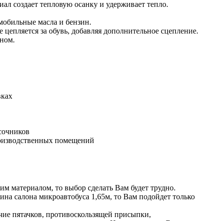
иал создает тепловую осанку и удерживает тепло.
мобильные масла и бензин.
 цепляется за обувь, добавляя дополнительное сцепление.
еном.
вках
ясочников
производственных помещений
им материалом, то выбор сделать Вам будет трудно.
ина салона микроавтобуса 1,65м, то Вам подойдет только
ичие пятачков, противоскользящей присыпки,