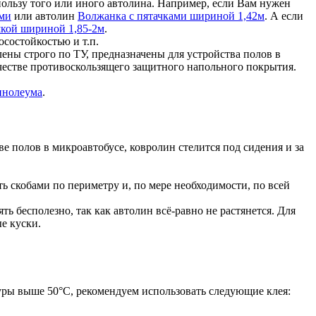
пользу того или иного автолина. Например, если Вам нужен
ами
или автолин
Волжанка с пятачками шириной 1,42м
. А если
кой шириной 1,85-2м
.
осостойкостью и т.п.
ены строго по ТУ, предназначены для устройства полов в
ачестве противоскользящего защитного напольного покрытия.
линолеума
.
ве полов в микроавтобусе, ковролин стелится под сидения и за
ь скобами по периметру и, по мере необходимости, по всей
ь бесполезно, так как автолин всё-равно не растянется. Для
е куски.
уры выше 50°С, рекомендуем использовать следующие клея: