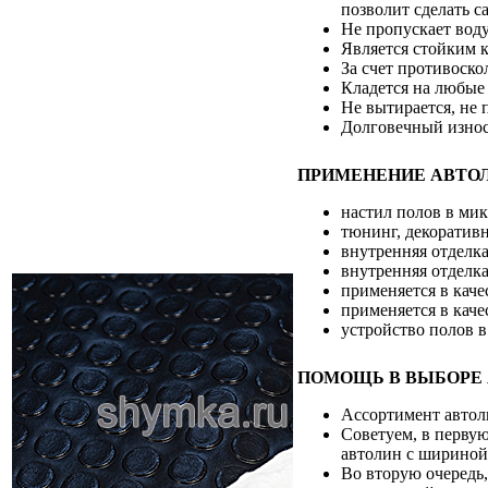
позволит сделать с
Не пропускает воду
Является стойким 
За счет противоско
Кладется на любые 
Не вытирается, не
Долговечный износ
ПРИМЕНЕНИЕ АВТО
настил полов в мик
тюнинг, декоративн
внутренняя отделка
внутренняя отделка
применяется в каче
применяется в кач
устройство полов в
ПОМОЩЬ В ВЫБОРЕ 
Ассортимент автоли
Советуем, в первую
автолин с ширино
Во вторую очередь,