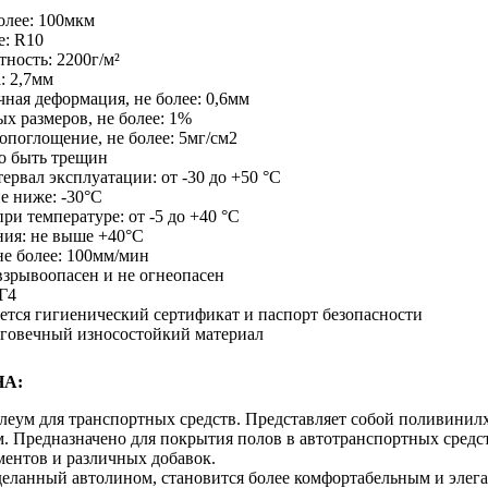
олее: 100мкм
е: R10
ность: 2200г/м²
: 2,7мм
ная деформация, не более: 0,6мм
х размеров, не более: 1%
опоглощение, не более: 5мг/см2
но быть трещин
рвал эксплуатации: от -30 до +50 °С
е ниже: -30°С
ри температуре: от -5 до +40 °С
ния: не выше +40°С
не более: 100мм/мин
взрывоопасен и не огнеопасен
Г4
ется гигиенический сертификат и паспорт безопасности
лговечный износостойкий материал
А:
олеум для транспортных средств. Представляет собой поливини
. Предназначено для покрытия полов в автотранспортных средс
ментов и различных добавок.
тделанный автолином, становится более комфортабельным и элег