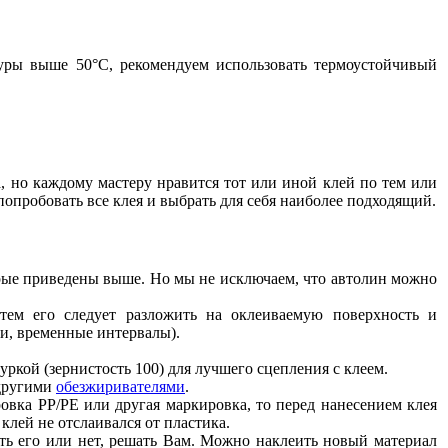
уры выше 50°С, рекомендуем использовать термоустойчивый
, но каждому мастеру нравится тот или иной клей по тем или
опробовать все клея и выбрать для себя наиболее подходящий.
рые приведены выше. Но мы не исключаем, что автолин можно
тем его следует разложить на оклеиваемую поверхность и
ти, временные интервалы).
ркой (зернистость 100) для лучшего сцепления с клеем.
другими
обезжиривателями
.
ровка PP/PE или другая маркировка, то перед нанесением клея
 клей не отслаивался от пластика.
ать его или нет, решать Вам. Можно наклеить новый материал