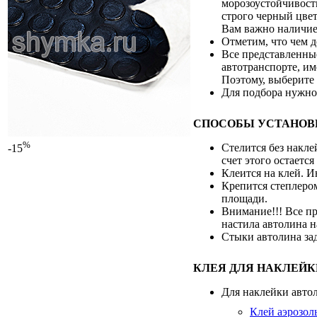
морозоустойчивость
строго черный цвет
Вам важно наличие
Отметим, что чем д
Все представленные
автотранспорте, им
Поэтому, выберите 
Для подбора нужно
СПОСОБЫ УСТАНОВ
%
Стелится без накле
-15
счет этого остается
Клеится на клей. 
Крепится степлером
площади.
Внимание!!! Все пр
настила автолина н
Стыки автолина з
КЛЕЯ ДЛЯ НАКЛЕЙК
Для наклейки авто
Клей аэрозол