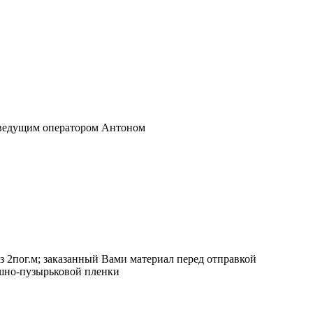
 ведущим оператором Антоном
з 2пог.м; заказанный Вами материал перед отправкой
ушно-пузырьковой пленки