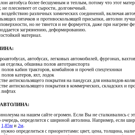
алон автобуса более бесшумным и теплым, потому что этот матер
, не плесневеет от сырости, долговечный.
к воздействию различных химических соединений, включая авто
льзящих пятачков и противоскользящей присыпки, автолин лучше
поверхности, но не тянется и не формуется, даже при нагреве ф
 поддается загрязнению, деформированию.
остойкий материал.
ЛИНА:
роавтобусах, автобусах, легковых автомобилей, фургонах, вахто
ая отделка, обшивка полов автотранспорта
 полов кабин тракторов, комбайнов и прочей спецтехники
 полов катеров, яхт, лодок
стве антискользящего покрытия на пандусах для инвалидов-кол
естве антискользящего покрытия в коммерческих, складских и 
 лифтах
АВТОЛИНА:
нолеума на нашем сайте огромен. Если Вы не сталкивались с эт
 очередь, определится с шириной автолина. Например, если шир
й
1,85м
и
2м
.
 нужно определиться с приоритетами: цвет, цена, толщина, нал