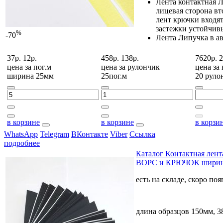
Лента контактная Л
лицевая сторона вт
лент крючки входят
застежки устойчивы
%
-70
Лента Липучка в а
37р.
12р.
458р.
138р.
7620р.
2
цена за
пог.м
цена за
рулончик
цена за
ширина 25мм
25пог.м
20 руло
в корзине
в корзине
в корзи
WhatsApp
Telegram
ВКонтакте
Viber
Ссылка
подробнее
Каталог Контактная ле
ВОРС и КРЮЧОК ширино
есть на складе, скоро по
длина образцов 150мм, 3