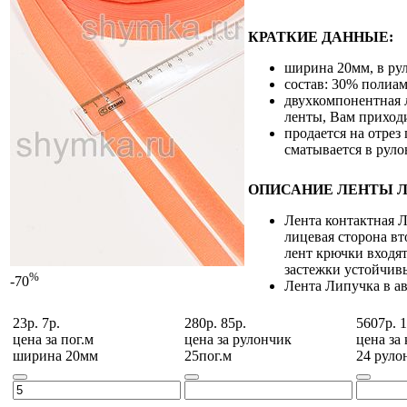
КРАТКИЕ ДАННЫЕ:
ширина 20мм, в рул
состав: 30% полиам
двухкомпонентная л
ленты, Вам приход
продается на отрез
сматывается в руло
ОПИСАНИЕ ЛЕНТЫ 
Лента контактная Л
лицевая сторона вт
лент крючки входят
застежки устойчивы
%
-70
Лента Липучка в а
23р.
7р.
280р.
85р.
5607р.
1
цена за
пог.м
цена за
рулончик
цена за
ширина 20мм
25пог.м
24 руло