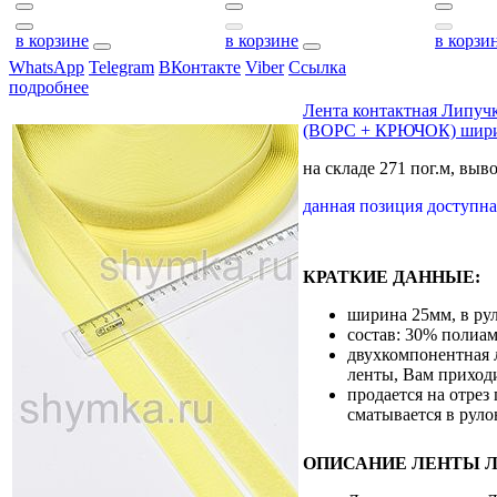
в корзине
в корзине
в корзи
WhatsApp
Telegram
ВКонтакте
Viber
Ссылка
подробнее
Лента контактная Липу
(ВОРС + КРЮЧОК) шири
на складе 271 пог.м, выв
данная позиция доступ
КРАТКИЕ ДАННЫЕ:
ширина 25мм, в рул
состав: 30% полиам
двухкомпонентная л
ленты, Вам приход
продается на отрез
сматывается в руло
ОПИСАНИЕ ЛЕНТЫ 