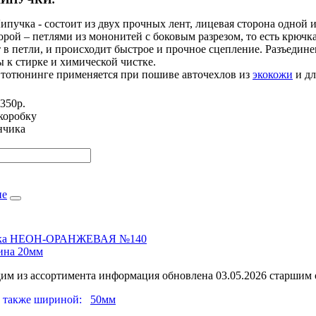
ипучка - состоит из двух прочных лент, лицевая сторона одной
орой – петлями из мононитей с боковым разрезом, то есть крючк
 в петли, и происходит быстрое и прочное сцепление. Разъедине
 к стирке и химической чистке.
втотюнинге применяется при пошиве авточехлов из
экокожи
и дл
350р.
коробку
нчика
не
учка НЕОН-ОРАНЖЕВАЯ №140
на 20мм
дим из ассортимента
информация обновлена 03.05.2026 старшим
на также шириной:
50мм