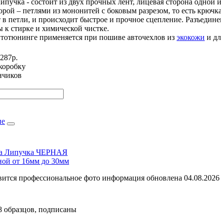
ипучка - состоит из двух прочных лент, лицевая сторона одной
орой – петлями из мононитей с боковым разрезом, то есть крючк
 в петли, и происходит быстрое и прочное сцепление. Разъедине
 к стирке и химической чистке.
втотюнинге применяется при пошиве авточехлов из
экокожи
и дл
287р.
коробку
нчиков
не
нта Липучка ЧЕРНАЯ
й от 16мм до 30мм
явится профессиональное фото
информация обновлена 04.08.2026
8 образцов, подписаны