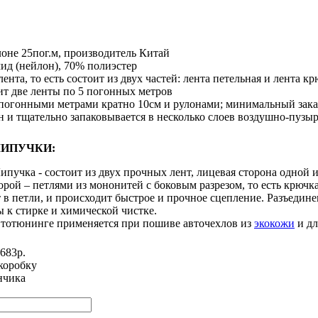
оне 25пог.м, производитель Китай
ид (нейлон), 70% полиэстер
ента, то есть состоит из двух частей: лента петельная и лента к
ит две ленты по 5 погонных метров
 погонными метрами кратно 10см и рулонами; минимальный заказ
н и тщательно запаковывается в несколько слоев воздушно-пузы
ЛИПУЧКИ:
ипучка - состоит из двух прочных лент, лицевая сторона одной
орой – петлями из мононитей с боковым разрезом, то есть крючк
 в петли, и происходит быстрое и прочное сцепление. Разъедине
 к стирке и химической чистке.
втотюнинге применяется при пошиве авточехлов из
экокожи
и дл
683р.
коробку
нчика