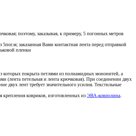
рючковая; поэтому, заказывая, к примеру, 5 погонных метров
 5пог.м; заказанная Вами контактная лента перед отправкой
рьковой пленки
 из которых покрыта петлями из полиамидных мононитей, а
ами (лента петельная и лента крючковая). При соединении двух
ние двух лент требует значительного усилия. Текстильные
я крепления ковриков, изготовленных из
ЭВА-ковролина
.