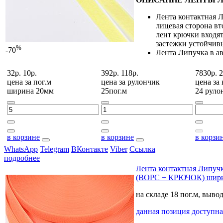
Лента контактная Л
лицевая сторона вт
лент крючки входят
застежки устойчивы
%
-70
Лента Липучка в а
32р.
10р.
392р.
118р.
7830р.
2
цена за
пог.м
цена за
рулончик
цена за
ширина 20мм
25пог.м
24 руло
в корзине
в корзине
в корзи
WhatsApp
Telegram
ВКонтакте
Viber
Ссылка
подробнее
Лента контактная Лип
(ВОРС + КРЮЧОК) шири
на складе 18 пог.м, выво
данная позиция доступ