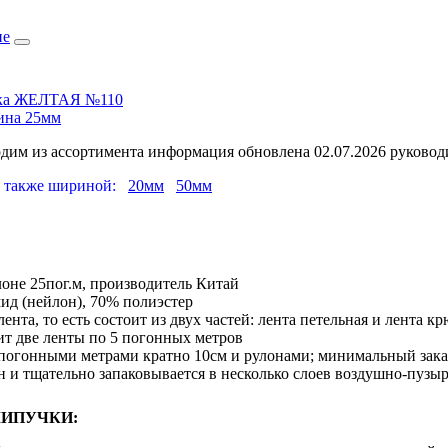
не
чка ЖЕЛТАЯ №110
на 25мм
одим из ассортимента
информация обновлена 02.07.2026 руково
на также шириной:
20мм
50мм
оне 25пог.м, производитель Китай
ид (нейлон), 70% полиэстер
ента, то есть состоит из двух частей: лента петельная и лента к
ит две ленты по 5 погонных метров
 погонными метрами кратно 10см и рулонами; минимальный заказ
н и тщательно запаковывается в несколько слоев воздушно-пузы
ЛИПУЧКИ: