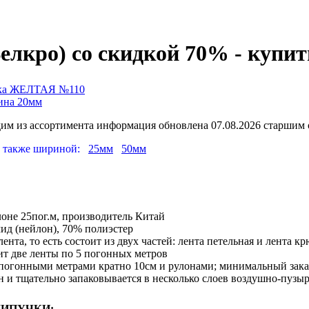
лкро) со скидкой 70% - купит
чка ЖЕЛТАЯ №110
на 20мм
дим из ассортимента
информация обновлена 07.08.2026 старшим
на также шириной:
25мм
50мм
оне 25пог.м, производитель Китай
ид (нейлон), 70% полиэстер
ента, то есть состоит из двух частей: лента петельная и лента к
ит две ленты по 5 погонных метров
 погонными метрами кратно 10см и рулонами; минимальный заказ
н и тщательно запаковывается в несколько слоев воздушно-пузы
ЛИПУЧКИ: