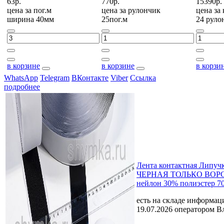
63р.
770р.
15390р.
цена за
пог.м
цена за
рулончик
цена за
ширина 40мм
25пог.м
24 руло
в корзине
в корзине
в корзи
WhatsApp
Telegram
ВКонтакте
Viber
Ссылка
подробнее
Лента контактная Липуч
ЧЕРНАЯ ТОЛЬКО ВОРС
нейлон 30% полиэстер 7
есть на складе
информаци
19.07.2026 оператором В