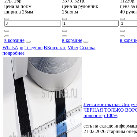
27р.
26р.
337р.
321р.
11220р.
цена за
пог.м
цена за
рулончик
цена за
ширина 25мм
25пог.м
40 руло
в корзине
в корзине
в корзи
WhatsApp
Telegram
ВКонтакте
Viber
Ссылка
подробнее
Лента контактная Липуч
ЧЕРНАЯ ТОЛЬКО ВОРС
полиэстер 100%
есть на складе
информаци
21.02.2026 старшим опе