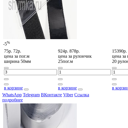
%
-5
75р.
72р.
924р.
878р.
15390р.
цена за
пог.м
цена за
рулончик
цена за
ширина 50мм
25пог.м
20 руло
в корзине
в корзине
в корзи
WhatsApp
Telegram
ВКонтакте
Viber
Ссылка
подробнее