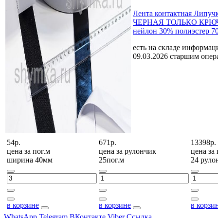
Лента контактная Липуч
ЧЕРНАЯ ТОЛЬКО КРЮЧ
нейлон 30% полиэстер 7
есть на складе
информаци
09.03.2026 старшим опе
54р.
671р.
13398р.
цена за
пог.м
цена за
рулончик
цена за
ширина 40мм
25пог.м
24 руло
в корзине
в корзине
в корзи
WhatsApp
Telegram
ВКонтакте
Viber
Ссылка