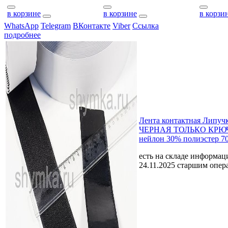
в корзине
в корзине
в корзи
WhatsApp
Telegram
ВКонтакте
Viber
Ссылка
подробнее
Лента контактная Липуч
ЧЕРНАЯ ТОЛЬКО КРЮЧ
нейлон 30% полиэстер 7
есть на складе
информаци
24.11.2025 старшим опе