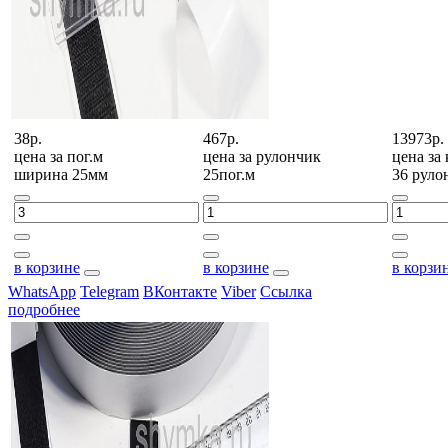
38р.
467р.
13973р.
цена за
пог.м
цена за
рулончик
цена за
ширина 25мм
25пог.м
36 руло
в корзине
в корзине
в корзи
WhatsApp
Telegram
ВКонтакте
Viber
Ссылка
подробнее