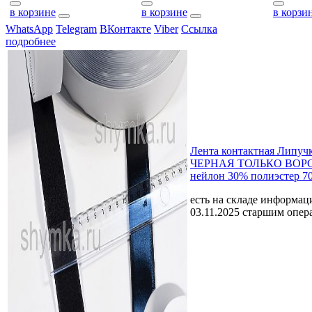
в корзине
в корзине
в корзи
WhatsApp
Telegram
ВКонтакте
Viber
Ссылка
подробнее
Лента контактная Липуч
ЧЕРНАЯ ТОЛЬКО ВОРС
нейлон 30% полиэстер 7
есть на складе
информаци
03.11.2025 старшим опе