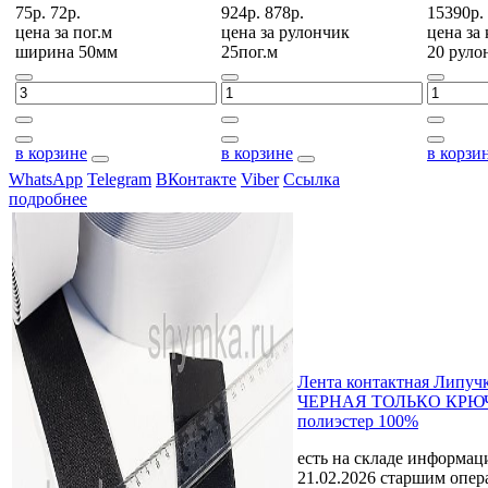
75р.
72р.
924р.
878р.
15390р.
цена за
пог.м
цена за
рулончик
цена за
ширина 50мм
25пог.м
20 руло
в корзине
в корзине
в корзи
WhatsApp
Telegram
ВКонтакте
Viber
Ссылка
подробнее
Лента контактная Липуч
ЧЕРНАЯ ТОЛЬКО КРЮЧ
полиэстер 100%
есть на складе
информаци
21.02.2026 старшим опе