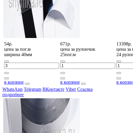
54р.
671р.
13398р.
цена за
пог.м
цена за
рулончик
цена за
ширина 40мм
25пог.м
24 руло
в корзине
в корзине
в корзи
WhatsApp
Telegram
ВКонтакте
Viber
Ссылка
подробнее