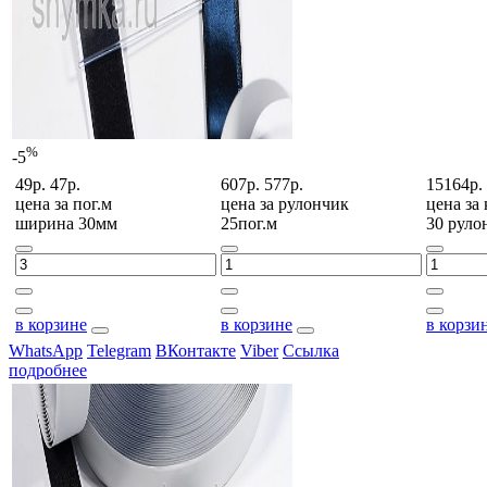
%
-5
49р.
47р.
607р.
577р.
15164р.
цена за
пог.м
цена за
рулончик
цена за
ширина 30мм
25пог.м
30 руло
в корзине
в корзине
в корзи
WhatsApp
Telegram
ВКонтакте
Viber
Ссылка
подробнее