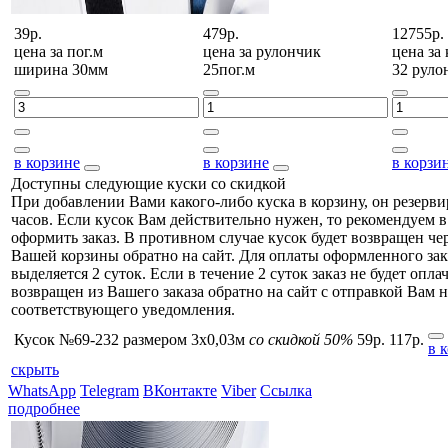
39р.
479р.
12755р.
цена за
пог.м
цена за
рулончик
цена за
ширина 30мм
25пог.м
32 руло
в корзине
в корзине
в корзи
Доступны следующие куски со скидкой
При добавлении Вами какого-либо куска в корзину, он резерви
часов. Если кусок Вам действительно нужен, то рекомендуем в
оформить заказ. В противном случае кусок будет возвращен чер
Вашей корзины обратно на сайт. Для оплаты оформленного зак
выделяется 2 суток. Если в течение 2 суток заказ не будет оплач
возвращен из Вашего заказа обратно на сайт с отправкой Вам н
соответствующего уведомления.
Кусок №69-232 размером 3x0,03м
со скидкой 50%
59р.
117р.
в 
скрыть
WhatsApp
Telegram
ВКонтакте
Viber
Ссылка
подробнее