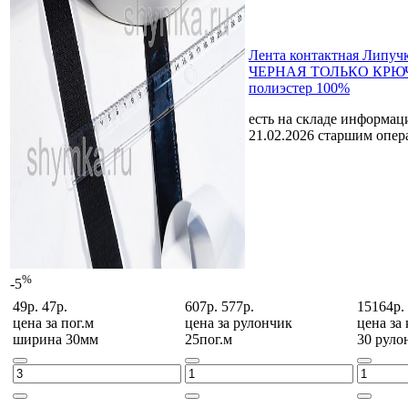
Лента контактная Липуч
ЧЕРНАЯ ТОЛЬКО КРЮЧ
полиэстер 100%
есть на складе
информаци
21.02.2026 старшим опе
%
-5
49р.
47р.
607р.
577р.
15164р.
цена за
пог.м
цена за
рулончик
цена за
ширина 30мм
25пог.м
30 руло