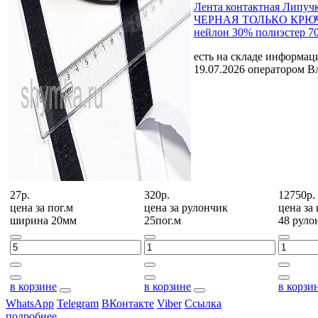
Лента контактная Липуч
ЧЕРНАЯ ТОЛЬКО КРЮЧ
нейлон 30% полиэстер 7
есть на складе
информаци
19.07.2026 оператором В
27р.
320р.
12750р.
цена за
пог.м
цена за
рулончик
цена за
ширина 20мм
25пог.м
48 руло
в корзине
в корзине
в корзи
WhatsApp
Telegram
ВКонтакте
Viber
Ссылка
подробнее