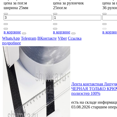
цена за
пог.м
цена за
рулончик
цена за
ширина 25мм
25пог.м
36 руло
в корзине
в корзине
в корзи
WhatsApp
Telegram
ВКонтакте
Viber
Ссылка
подробнее
Лента контактная Липуч
ЧЕРНАЯ ТОЛЬКО КРЮЧ
полиэстер 100%
есть на складе
информаци
03.08.2026 старшим опе