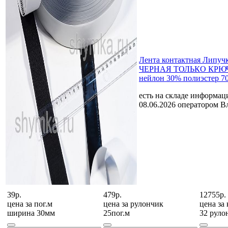
Лента контактная Липуч
ЧЕРНАЯ ТОЛЬКО КРЮЧ
нейлон 30% полиэстер 7
есть на складе
информаци
08.06.2026 оператором В
39р.
479р.
12755р.
цена за
пог.м
цена за
рулончик
цена за
ширина 30мм
25пог.м
32 руло