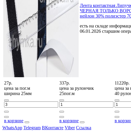
Лента контактная Липуч
ЧЕРНАЯ ТОЛЬКО ВОРС
нейлон 30% полиэстер 7
есть на складе
информаци
06.01.2026 старшим опе
27р.
337р.
11220р.
цена за
пог.м
цена за
рулончик
цена за
ширина 25мм
25пог.м
40 руло
в корзине
в корзине
в корзи
WhatsApp
Telegram
ВКонтакте
Viber
Ссылка