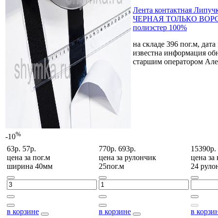
Лента контактная Липуч
ЧЕРНАЯ ТОЛЬКО ВОРС
полиэстер 100%
на складе 396 пог.м, дата
известна
информация обн
старшим оператором Але
%
-10
63р.
57р.
770р.
693р.
15390р.
цена за
пог.м
цена за
рулончик
цена за
ширина 40мм
25пог.м
24 руло
в корзине
в корзине
в корзи