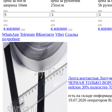
цена за
пог.м
цена за
рулончик
цена за
ширина 16мм
25пог.м
56 руло
в корзине
в корзине
в корзи
WhatsApp
Telegram
ВКонтакте
Viber
Ссылка
подробнее
Лента контактная Липуч
ЧЕРНАЯ ТОЛЬКО ВОРС
нейлон 30% полиэстер 7
есть на складе
информаци
19.07.2026 оператором В