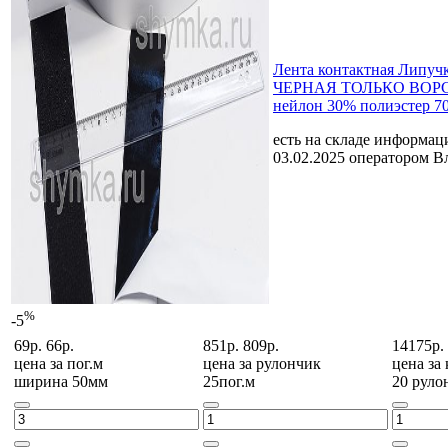
Лента контактная Липуч
ЧЕРНАЯ ТОЛЬКО ВОРС
нейлон 30% полиэстер 7
есть на складе
информаци
03.02.2025 оператором В
%
-5
69р.
66р.
851р.
809р.
14175р.
цена за
пог.м
цена за
рулончик
цена за
ширина 50мм
25пог.м
20 руло