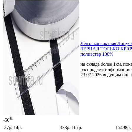
Лента контактная Липуч
ЧЕРНАЯ ТОЛЬКО КРЮЧ
полиэстер 100%
на складе более 1км, пок
распродаем
информация 
23.07.2026 ведущим опе
%
-50
27р.
14р.
333р.
167р.
15498р.