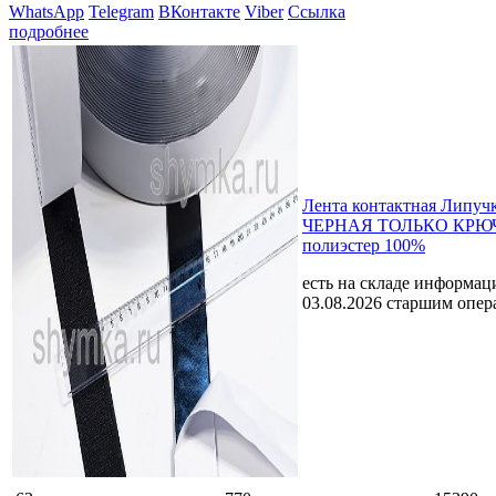
WhatsApp
Telegram
ВКонтакте
Viber
Ссылка
подробнее
Лента контактная Липуч
ЧЕРНАЯ ТОЛЬКО КРЮЧ
полиэстер 100%
есть на складе
информаци
03.08.2026 старшим опе