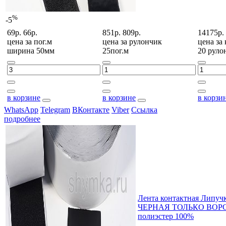
%
-5
69р.
66р.
851р.
809р.
14175р.
цена за
пог.м
цена за
рулончик
цена за
ширина 50мм
25пог.м
20 руло
в корзине
в корзине
в корзи
WhatsApp
Telegram
ВКонтакте
Viber
Ссылка
подробнее
Лента контактная Липуч
ЧЕРНАЯ ТОЛЬКО ВОРС 
полиэстер 100%