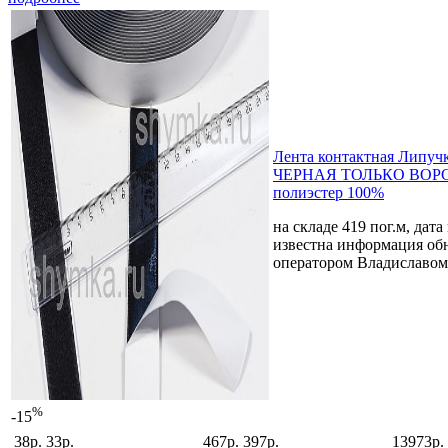
Лента контактная Липуч
ЧЕРНАЯ ТОЛЬКО ВОРС
полиэстер 100%
на складе 419 пог.м, дата
известна
информация обн
оператором Владиславом
%
-15
38р.
33р.
467р.
397р.
13973р.