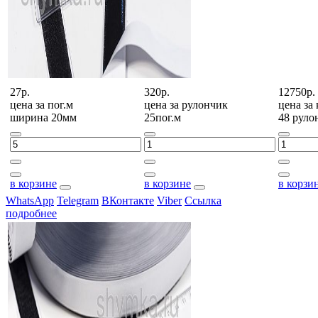
27р.
320р.
12750р.
цена за
пог.м
цена за
рулончик
цена за
ширина 20мм
25пог.м
48 руло
в корзине
в корзине
в корзи
WhatsApp
Telegram
ВКонтакте
Viber
Ссылка
подробнее