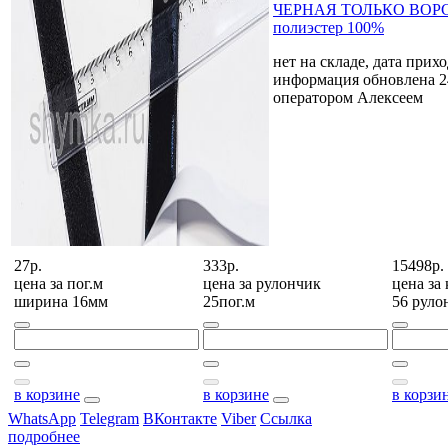
ЧЕРНАЯ ТОЛЬКО ВОРС
полиэстер 100%
нет на складе, дата прихо
информация обновлена 2
оператором Алексеем
27р.
333р.
15498р.
цена за
пог.м
цена за
рулончик
цена за
ширина 16мм
25пог.м
56 руло
в корзине
в корзине
в корзи
WhatsApp
Telegram
ВКонтакте
Viber
Ссылка
подробнее