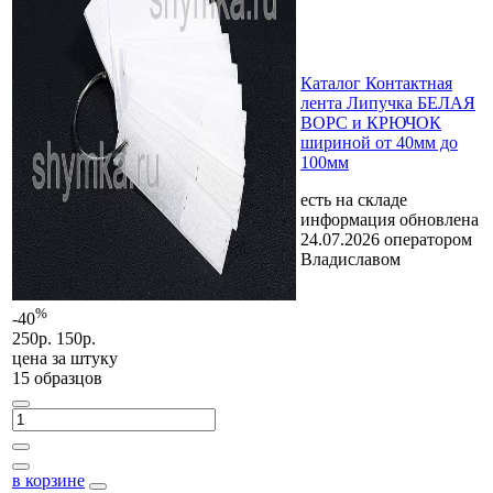
Каталог Контактная
лента Липучка БЕЛАЯ
ВОРС и КРЮЧОК
шириной от 40мм до
100мм
есть на складе
информация обновлена
24.07.2026 оператором
Владиславом
%
-40
250р.
150р.
цена за
штуку
15 образцов
в корзине