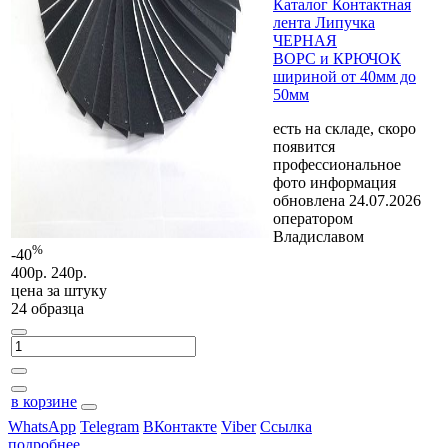
Каталог Контактная
лента Липучка
ЧЕРНАЯ
ВОРС и КРЮЧОК
шириной от 40мм до
50мм
есть на складе, скоро
появится
профессиональное
фото
информация
обновлена 24.07.2026
оператором
Владиславом
%
-40
400р.
240р.
цена за
штуку
24 образца
в корзине
WhatsApp
Telegram
ВКонтакте
Viber
Ссылка
подробнее