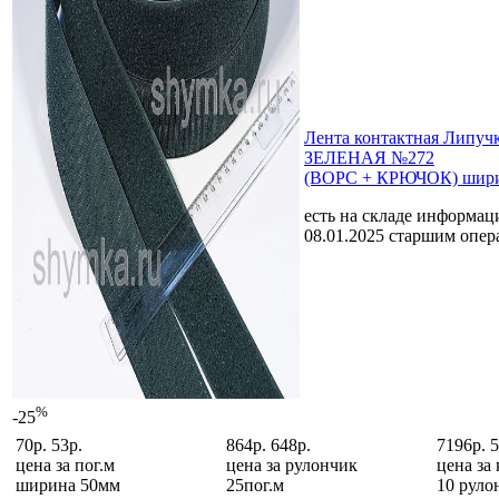
Лента контактная Липу
ЗЕЛЕНАЯ №272
(ВОРС + КРЮЧОК) шири
есть на складе
информаци
08.01.2025 старшим опе
%
-25
70р.
53р.
864р.
648р.
7196р.
5
цена за
пог.м
цена за
рулончик
цена за
ширина 50мм
25пог.м
10 руло