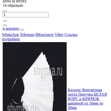
цена за
штуку
14 образцов
в корзине
WhatsApp
Telegram
ВКонтакте
Viber
Ссылка
подробнее
Каталог Контактная
лента Липучка БЕЛАЯ
ВОРС и КРЮЧОК
шириной от 16мм до
30мм