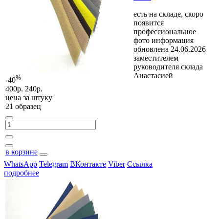
есть на складе, скоро
появится
профессиональное
фото
информация
обновлена 24.06.2026
заместителем
руководителя склада
Анастасией
%
-40
400р.
240р.
цена за
штуку
21 образец
в корзине
WhatsApp
Telegram
ВКонтакте
Viber
Ссылка
подробнее