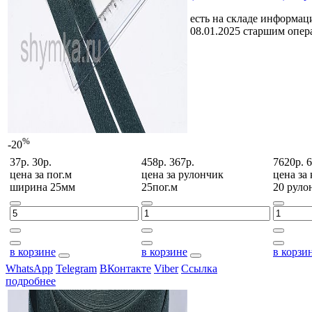
есть на складе
информаци
08.01.2025 старшим опе
%
-20
37р.
30р.
458р.
367р.
7620р.
6
цена за
пог.м
цена за
рулончик
цена за
ширина 25мм
25пог.м
20 руло
в корзине
в корзине
в корзи
WhatsApp
Telegram
ВКонтакте
Viber
Ссылка
подробнее