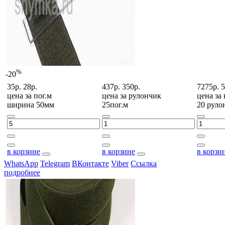
%
-20
35р.
28р.
437р.
350р.
7275р.
5
цена за
пог.м
цена за
рулончик
цена за
ширина 50мм
25пог.м
20 руло
в корзине
в корзине
в корзи
WhatsApp
Telegram
ВКонтакте
Viber
Ссылка
подробнее