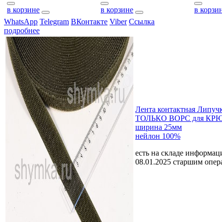
в корзине
в корзине
в корзи
WhatsApp
Telegram
ВКонтакте
Viber
Ссылка
подробнее
Лента контактная Липу
ТОЛЬКО ВОРС для К
ширина 25мм
нейлон 100%
есть на складе
информаци
08.01.2025 старшим опе