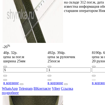
на складе 312 пог.м, дата
известна
информация обн
старшим оператором Ни
%
-20
40р.
32р.
492р.
394р.
8190р.
6
цена за
пог.м
цена за
рулончик
цена за
ширина 25мм
25пог.м
20 руло
в корзине
в корзине
в корзи
WhatsApp
Telegram
ВКонтакте
Viber
Ссылка
подробнее