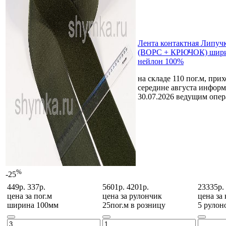
Лента контактная Липу
(ВОРС + КРЮЧОК) шири
нейлон 100%
на складе 110 пог.м, при
середине августа
информ
30.07.2026 ведущим опе
%
-25
449р.
337р.
5601р.
4201р.
23335р.
цена за
пог.м
цена за
рулончик
цена за
ширина 100мм
25пог.м в розницу
5 рулон