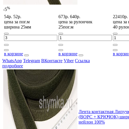
%
-5
54р.
52р.
673р.
640р.
22410р.
цена за
пог.м
цена за
рулончик
цена за
ширина 25мм
25пог.м
40 руло
в корзине
в корзине
в корзи
WhatsApp
Telegram
ВКонтакте
Viber
Ссылка
подробнее
Лента контактная Липу
(ВОРС + КРЮЧОК) шири
нейлон 100%