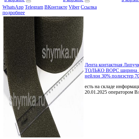
WhatsApp
Telegram
ВКонтакте
Viber
Ссылка
подробнее
Лента контактная Липу
ТОЛЬКО ВОРС ширина 
нейлон 30% полиэстер 7
есть на складе
информаци
20.01.2025 оператором В