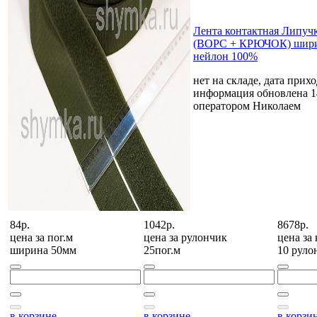
Лента контактная Липу
(ВОРС + КРЮЧОК) шири
нейлон 100%
нет на складе, дата прихо
информация обновлена 1
оператором Николаем
84р.
1042р.
8678р.
цена за
пог.м
цена за
рулончик
цена за
ширина 50мм
25пог.м
10 руло
в корзине
в корзине
в корзи