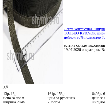
Лента контактная Липу
ТОЛЬКО КРЮЧОК шири
нейлон 30% полиэстер 7
есть на складе
информаци
19.07.2026 оператором В
%
-5
13р.
13р.
161р.
153р.
6408р.
6
цена за
пог.м
цена за
рулончик
цена за
ширина 20мм
25пог.м
48 руло