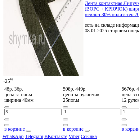
Лента контактная Липу
(ВОРС + КРЮЧОК) шири
нейлон 30% полиэстер 7
есть на складе
информаци
08.01.2025 старшим опе
%
-25
48р.
36р.
598р.
449р.
5676р.
4
цена за
пог.м
цена за
рулончик
цена за
ширина 40мм
25пог.м
12 руло
в корзине
в корзине
в корзи
WhatsApp
Telegram
ВКонтакте
Viber
Ссылка