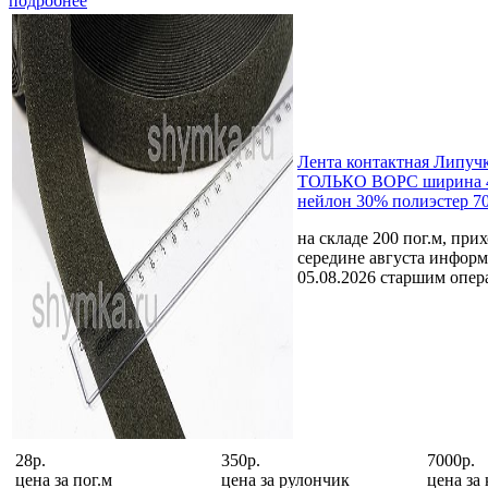
подробнее
Лента контактная Липу
ТОЛЬКО ВОРС ширина 
нейлон 30% полиэстер 7
на складе 200 пог.м, при
середине августа
информ
05.08.2026 старшим опе
28р.
350р.
7000р.
цена за
пог.м
цена за
рулончик
цена за