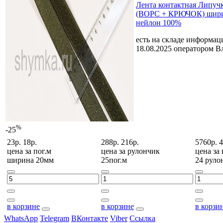
Лента контактная Липу
(ВОРС + КРЮЧОК) шири
нейлон 100%
есть на складе
информаци
18.08.2025 оператором В
%
-25
23р.
18р.
288р.
216р.
5760р.
4
цена за
пог.м
цена за
рулончик
цена за
ширина 20мм
25пог.м
24 руло
в корзине
в корзине
в корзи
WhatsApp
Telegram
ВКонтакте
Viber
Ссылка