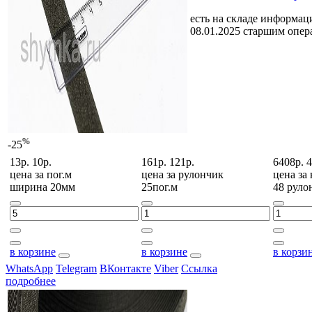
есть на складе
информаци
08.01.2025 старшим опе
%
-25
13р.
10р.
161р.
121р.
6408р.
4
цена за
пог.м
цена за
рулончик
цена за
ширина 20мм
25пог.м
48 руло
в корзине
в корзине
в корзи
WhatsApp
Telegram
ВКонтакте
Viber
Ссылка
подробнее