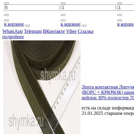
в корзине
в корзине
в корзи
WhatsApp
Telegram
ВКонтакте
Viber
Ссылка
подробнее
Лента контактная Липу
(ВОРС + КРЮЧОК) шири
нейлон 30% полиэстер 7
есть на складе
информаци
21.01.2025 старшим опе