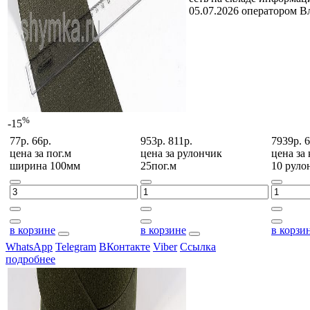
05.07.2026 оператором В
%
-15
77р.
66р.
953р.
811р.
7939р.
6
цена за
пог.м
цена за
рулончик
цена за
ширина 100мм
25пог.м
10 руло
в корзине
в корзине
в корзи
WhatsApp
Telegram
ВКонтакте
Viber
Ссылка
подробнее