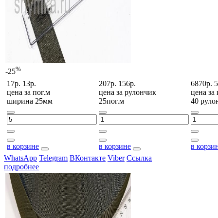
%
-25
17р.
13р.
207р.
156р.
6870р.
5
цена за
пог.м
цена за
рулончик
цена за
ширина 25мм
25пог.м
40 руло
в корзине
в корзине
в корзи
WhatsApp
Telegram
ВКонтакте
Viber
Ссылка
подробнее