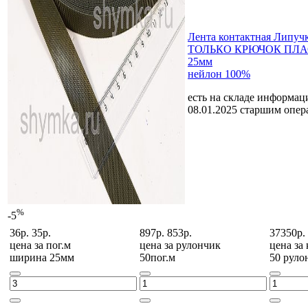
Лента контактная Липу
ТОЛЬКО КРЮЧОК ПЛА
25мм
нейлон 100%
есть на складе
информаци
08.01.2025 старшим опе
%
-5
36р.
35р.
897р.
853р.
37350р.
цена за
пог.м
цена за
рулончик
цена за
ширина 25мм
50пог.м
50 руло