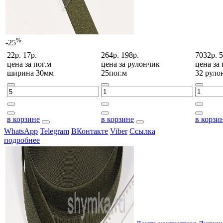
%
-25
22р.
17р.
264р.
198р.
7032р.
5
цена за
пог.м
цена за
рулончик
цена за
ширина 30мм
25пог.м
32 руло
в корзине
в корзине
в корзи
WhatsApp
Telegram
ВКонтакте
Viber
Ссылка
подробнее