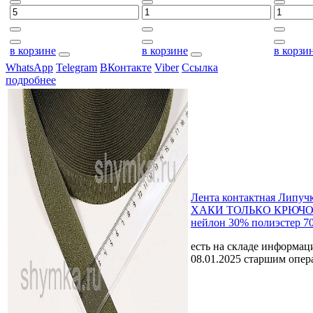
в корзине
в корзине
в корзи
WhatsApp
Telegram
ВКонтакте
Viber
Ссылка
подробнее
Лента контактная Липуч
ХАКИ ТОЛЬКО КРЮЧОК
нейлон 30% полиэстер 7
есть на складе
информаци
08.01.2025 старшим опе