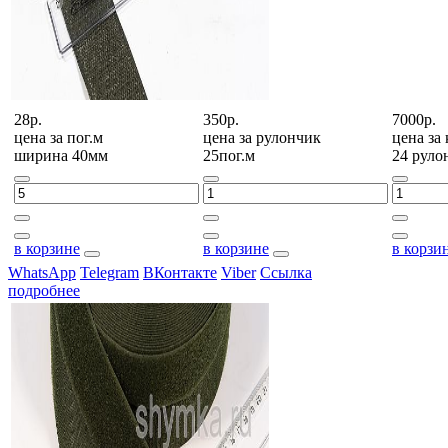
28р.
350р.
7000р.
цена за
пог.м
цена за
рулончик
цена за
ширина 40мм
25пог.м
24 руло
в корзине
в корзине
в корзи
WhatsApp
Telegram
ВКонтакте
Viber
Ссылка
подробнее