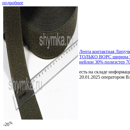
подробнее
Лента контактная Липу
ТОЛЬКО ВОРС ширина 
нейлон 30% полиэстер 7
есть на складе
информаци
20.01.2025 оператором В
%
-20