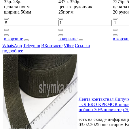
35р.
28р.
437р.
350р.
7275р.
5
цена за
пог.м
цена за
рулончик
цена за
ширина 50мм
25пог.м
20 руло
в корзине
в корзине
в корзи
WhatsApp
Telegram
ВКонтакте
Viber
Ссылка
подробнее
Лента контактная Липу
ТОЛЬКО КРЮЧОК шири
нейлон 30% полиэстер 7
есть на складе
информаци
03.02.2025 оператором В