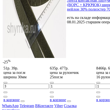
Лента контактная Липу
(ВОРС + КРЮЧОК) шири
нейлон 30% полиэстер 7
есть на складе
информаци
08.01.2025 старшим опе
%
-25
51р.
39р.
635р.
477р.
8466р.
6
цена за
пог.м
цена за
рулончик
цена за
ширина 30мм
25пог.м
16 руло
в корзине
в корзине
в корзи
WhatsApp
Telegram
ВКонтакте
Viber
Ссылка