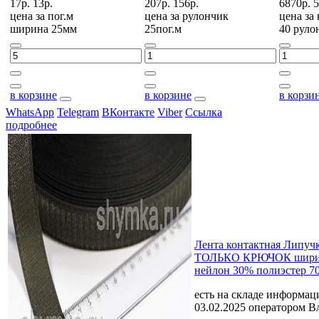
17р.
13р.
207р.
156р.
6870р.
5
цена за
пог.м
цена за
рулончик
цена за
ширина 25мм
25пог.м
40 руло
в корзине
в корзине
в корзи
WhatsApp
Telegram
ВКонтакте
Viber
Ссылка
подробнее
Лента контактная Липу
ТОЛЬКО КРЮЧОК шири
нейлон 30% полиэстер 7
есть на складе
информаци
03.02.2025 оператором В