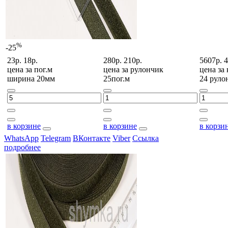
%
-25
23р.
18р.
280р.
210р.
5607р.
4
цена за
пог.м
цена за
рулончик
цена за
ширина 20мм
25пог.м
24 руло
в корзине
в корзине
в корзи
WhatsApp
Telegram
ВКонтакте
Viber
Ссылка
подробнее