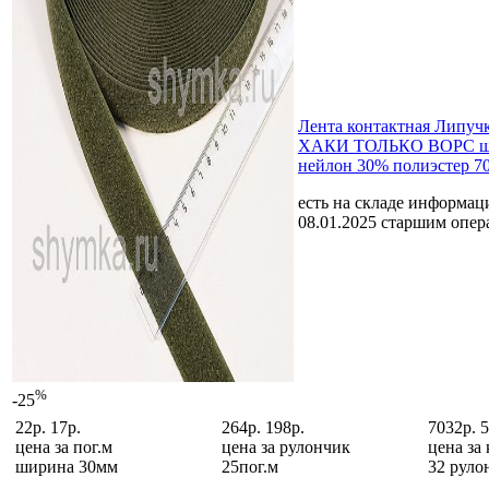
Лента контактная Липуч
ХАКИ ТОЛЬКО ВОРС ш
нейлон 30% полиэстер 7
есть на складе
информаци
08.01.2025 старшим опе
%
-25
22р.
17р.
264р.
198р.
7032р.
5
цена за
пог.м
цена за
рулончик
цена за
ширина 30мм
25пог.м
32 руло