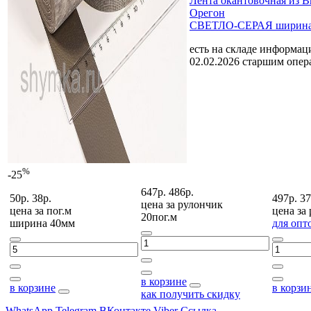
Лента окантовочная из 
Орегон
СВЕТЛО-СЕРАЯ ширина
есть на складе
информаци
02.02.2026 старшим опе
%
-25
647р.
486р.
50р.
38р.
497р.
37
цена за
рулончик
цена за
пог.м
цена за
20пог.м
ширина 40мм
для опт
в корзине
в корзине
в корзи
как получить скидку
WhatsApp
Telegram
ВКонтакте
Viber
Ссылка