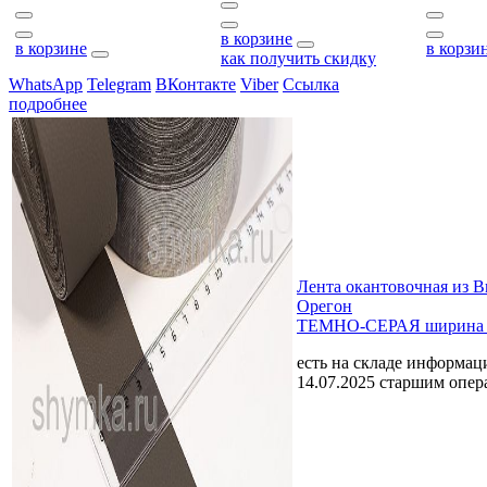
в корзине
в корзине
в корзи
как получить скидку
WhatsApp
Telegram
ВКонтакте
Viber
Ссылка
подробнее
Лента окантовочная из 
Орегон
ТЕМНО-СЕРАЯ ширина
есть на складе
информаци
14.07.2025 старшим опе