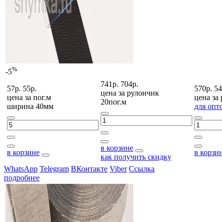
%
-5
741р.
704р.
57р.
55р.
570р.
54
цена за
рулончик
цена за
пог.м
цена за
20пог.м
ширина 40мм
для опт
в корзине
в корзине
в корзи
как получить скидку
WhatsApp
Telegram
ВКонтакте
Viber
Ссылка
подробнее