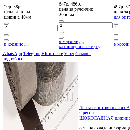
647р.
486р.
50р.
38р.
497р.
37
цена за
рулончик
цена за
пог.м
цена за
20пог.м
ширина 40мм
для опт
в корзине
в корзине
в корзи
как получить скидку
WhatsApp
Telegram
ВКонтакте
Viber
Ссылка
подробнее
Лента окантовочная из 
Орегон
ШОКОЛАДНАЯ ширина
есть на складе
информаци