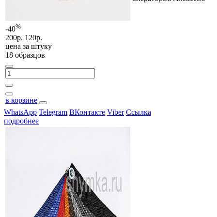
%
-40
200р.
120р.
цена за
штуку
18 образцов
в корзине
WhatsApp
Telegram
ВКонтакте
Viber
Ссылка
подробнее