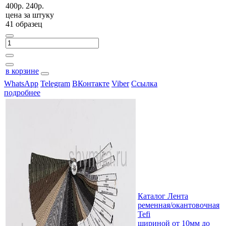
400р.
240р.
цена за
штуку
41 образец
в корзине
WhatsApp
Telegram
ВКонтакте
Viber
Ссылка
подробнее
Каталог Лента
ременная/окантовочная
Tefi
шириной от 10мм до