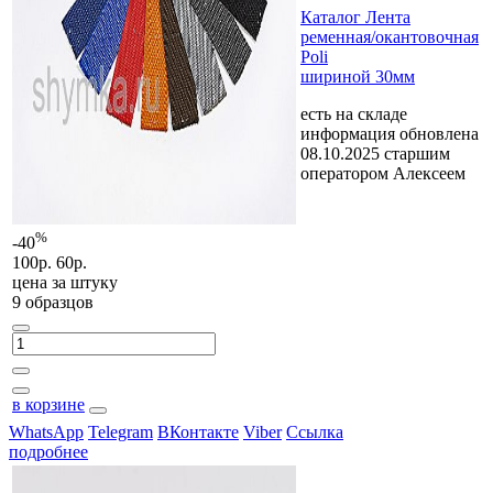
Каталог Лента
ременная/окантовочная
Poli
шириной 30мм
есть на складе
информация обновлена
08.10.2025 старшим
оператором Алексеем
%
-40
100р.
60р.
цена за
штуку
9 образцов
в корзине
WhatsApp
Telegram
ВКонтакте
Viber
Ссылка
подробнее