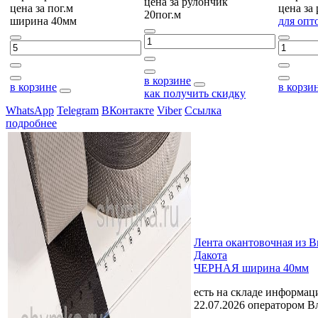
цена за
рулончик
цена за
пог.м
цена за
20пог.м
ширина 40мм
для опт
в корзине
в корзине
в корзи
как получить скидку
WhatsApp
Telegram
ВКонтакте
Viber
Ссылка
подробнее
Лента окантовочная из 
Дакота
ЧЕРНАЯ ширина 40мм
есть на складе
информаци
22.07.2026 оператором В