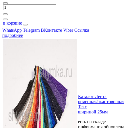
в корзине
WhatsApp
Telegram
ВКонтакте
Viber
Ссылка
подробнее
Каталог Лента
ременная/окантовочная
Текс
шириной 25мм
есть на складе
информация обновлена