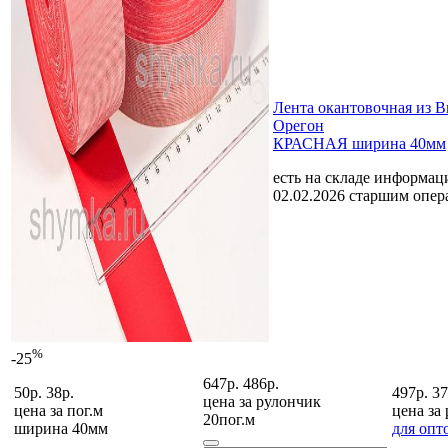
Лента окантовочная из 
Орегон
КРАСНАЯ ширина 40мм
есть на складе
информаци
02.02.2026 старшим опе
%
-25
647р.
486р.
50р.
38р.
497р.
37
цена за
рулончик
цена за
пог.м
цена за
20пог.м
ширина 40мм
для опт