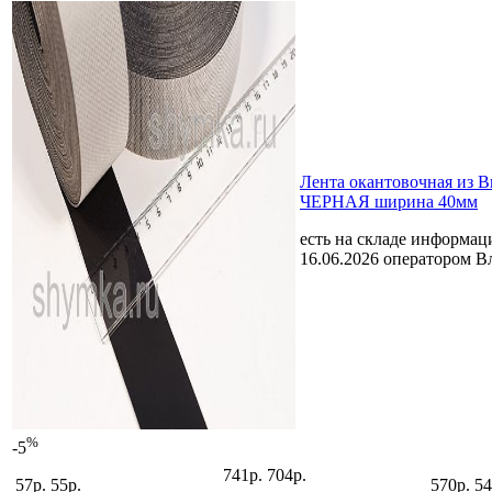
Лента окантовочная из 
ЧЕРНАЯ ширина 40мм
есть на складе
информаци
16.06.2026 оператором В
%
-5
741р.
704р.
57р.
55р.
570р.
54