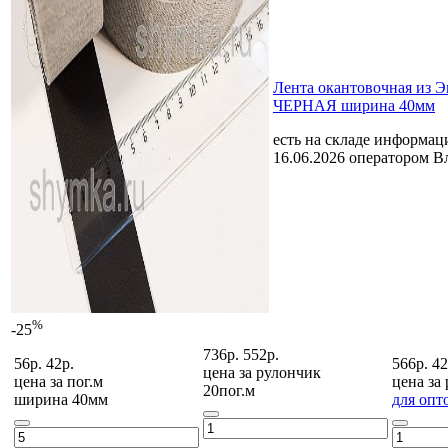
Лента окантовочная из 
ЧЕРНАЯ ширина 40мм
есть на складе
информаци
16.06.2026 оператором В
%
-25
736р.
552р.
56р.
42р.
566р.
42
цена за
рулончик
цена за
пог.м
цена за
20пог.м
ширина 40мм
для опт