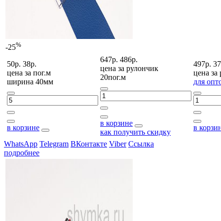
%
-25
647р.
486р.
50р.
38р.
497р.
37
цена за
рулончик
цена за
пог.м
цена за
20пог.м
ширина 40мм
для опт
в корзине
в корзине
в корзи
как получить скидку
WhatsApp
Telegram
ВКонтакте
Viber
Ссылка
подробнее