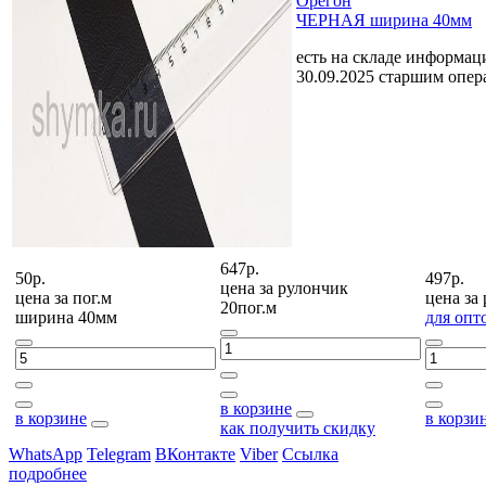
Орегон
ЧЕРНАЯ ширина 40мм
есть на складе
информаци
30.09.2025 старшим опе
647р.
50р.
497р.
цена за
рулончик
цена за
пог.м
цена за
20пог.м
ширина 40мм
для опт
в корзине
в корзине
в корзи
как получить скидку
WhatsApp
Telegram
ВКонтакте
Viber
Ссылка
подробнее