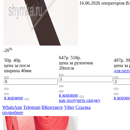
16.06.2026 оператором В
%
-20
647р.
518р.
50р.
40р.
497р.
39
цена за
рулончик
цена за
пог.м
цена за
20пог.м
ширина 40мм
для опт
в корзине
в корзине
в корзи
как получить скидку
WhatsApp
Telegram
ВКонтакте
Viber
Ссылка
подробнее