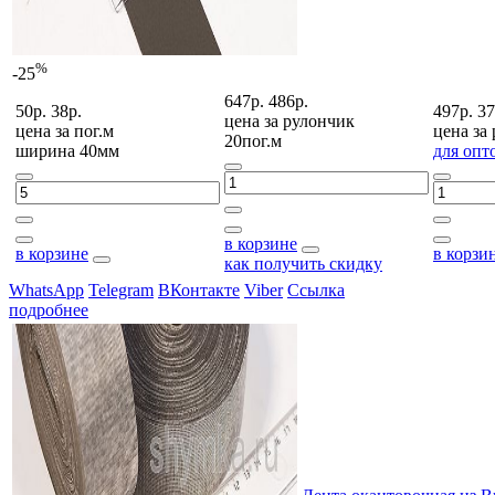
%
-25
647р.
486р.
50р.
38р.
497р.
37
цена за
рулончик
цена за
пог.м
цена за
20пог.м
ширина 40мм
для опт
в корзине
в корзине
в корзи
как получить скидку
WhatsApp
Telegram
ВКонтакте
Viber
Ссылка
подробнее