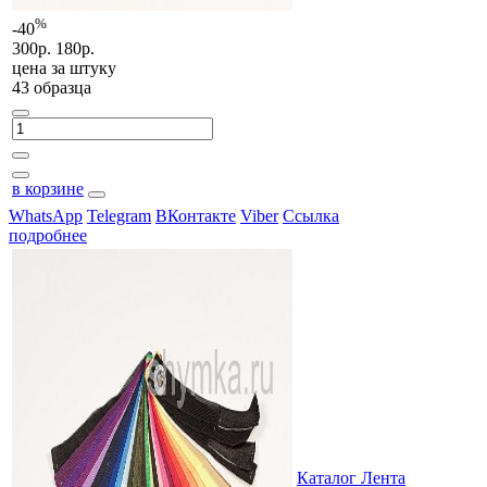
%
-40
300р.
180р.
цена за
штуку
43 образца
в корзине
WhatsApp
Telegram
ВКонтакте
Viber
Ссылка
подробнее
Каталог Лента