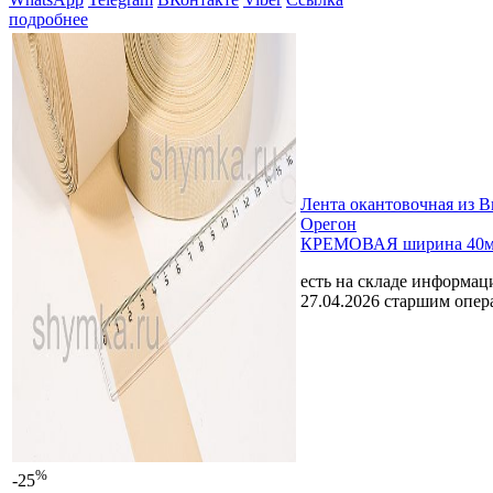
подробнее
Лента окантовочная из 
Орегон
КРЕМОВАЯ ширина 40
есть на складе
информаци
27.04.2026 старшим опе
%
-25