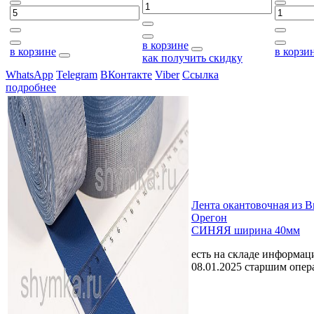
в корзине
в корзине
в корзи
как получить скидку
WhatsApp
Telegram
ВКонтакте
Viber
Ссылка
подробнее
Лента окантовочная из 
Орегон
СИНЯЯ ширина 40мм
есть на складе
информаци
08.01.2025 старшим опе