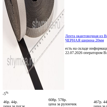
Лента окантовочная из 
ЧЕРНАЯ ширина 20мм
есть на складе
информаци
22.07.2026 оператором В
%
-5
608р.
578р.
46р.
44р.
467р.
44
цена за
рулончик
цена за
пог.м
цена за