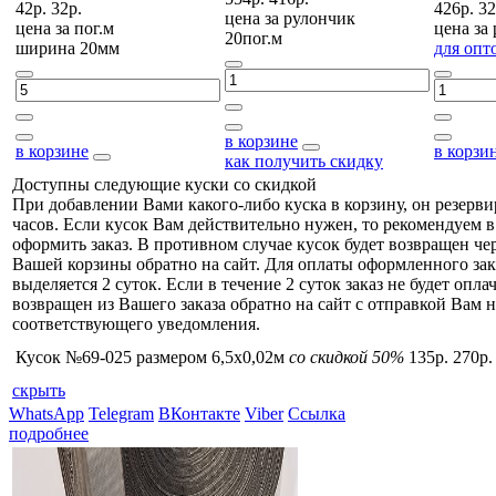
42р.
32р.
426р.
32
цена за
рулончик
цена за
пог.м
цена за
20пог.м
ширина 20мм
для опт
в корзине
в корзине
в корзи
как получить скидку
Доступны следующие куски со скидкой
При добавлении Вами какого-либо куска в корзину, он резерви
часов. Если кусок Вам действительно нужен, то рекомендуем в
оформить заказ. В противном случае кусок будет возвращен чер
Вашей корзины обратно на сайт. Для оплаты оформленного зак
выделяется 2 суток. Если в течение 2 суток заказ не будет оплач
возвращен из Вашего заказа обратно на сайт с отправкой Вам н
соответствующего уведомления.
Кусок №69-025 размером 6,5x0,02м
со скидкой 50%
135р.
270р.
скрыть
WhatsApp
Telegram
ВКонтакте
Viber
Ссылка
подробнее