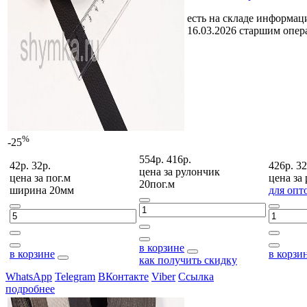
есть на складе
информаци
16.03.2026 старшим опе
%
-25
554р.
416р.
42р.
32р.
426р.
32
цена за
рулончик
цена за
пог.м
цена за
20пог.м
ширина 20мм
для опт
в корзине
в корзине
в корзи
как получить скидку
WhatsApp
Telegram
ВКонтакте
Viber
Ссылка
подробнее