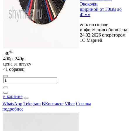
Экокожи
шириной от 30мм до
45мм
есть на складе
информация обновлена
24.02.2026 оператором
1С Марией
%
-40
400р.
240р.
цена за
штуку
41 образец
в корзине
WhatsApp
Telegram
ВКонтакте
Viber
Ссылка
подробнее