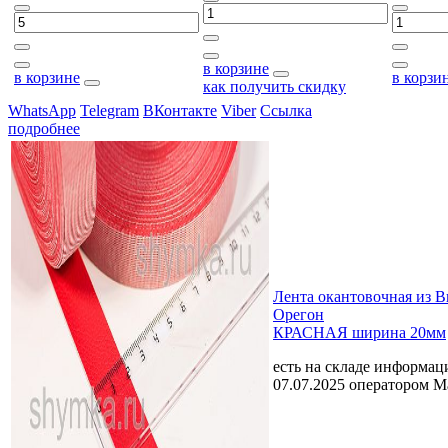
в корзине
в корзине
в корзи
как получить скидку
WhatsApp
Telegram
ВКонтакте
Viber
Ссылка
подробнее
Лента окантовочная из 
Орегон
КРАСНАЯ ширина 20мм
есть на складе
информаци
07.07.2025 оператором 