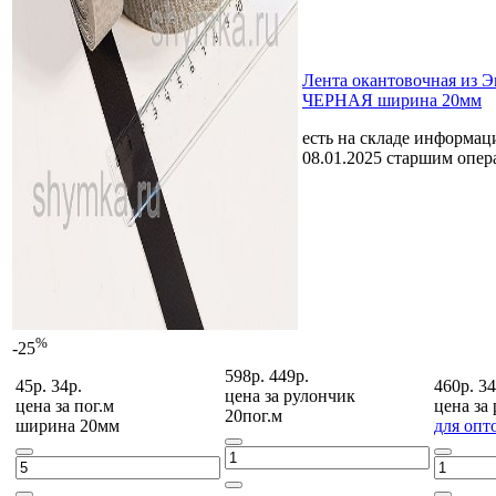
Лента окантовочная из 
ЧЕРНАЯ ширина 20мм
есть на складе
информаци
08.01.2025 старшим опе
%
-25
598р.
449р.
45р.
34р.
460р.
34
цена за
рулончик
цена за
пог.м
цена за
20пог.м
ширина 20мм
для опт