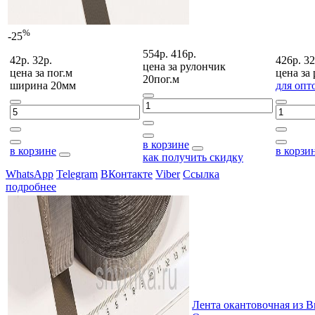
%
-25
554р.
416р.
42р.
32р.
426р.
32
цена за
рулончик
цена за
пог.м
цена за
20пог.м
ширина 20мм
для опт
в корзине
в корзине
в корзи
как получить скидку
WhatsApp
Telegram
ВКонтакте
Viber
Ссылка
подробнее
Лента окантовочная из 