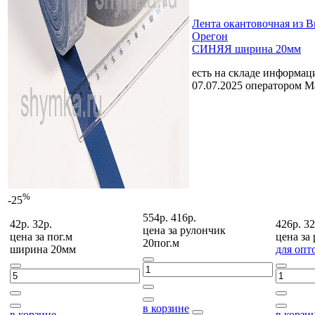
Лента окантовочная из 
Орегон
СИНЯЯ ширина 20мм
есть на складе
информаци
07.07.2025 оператором 
%
-25
554р.
416р.
42р.
32р.
426р.
32
цена за
рулончик
цена за
пог.м
цена за
20пог.м
ширина 20мм
для опт
в корзине
в корзине
в корзи