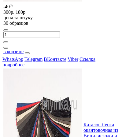
%
-40
300р.
180р.
цена за
штуку
30 образцов
в корзине
WhatsApp
Telegram
ВКонтакте
Viber
Ссылка
подробнее
Каталог Лента
окантовочная из
Винилискожи и