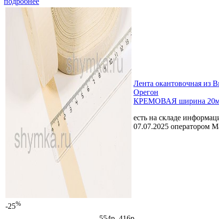
подробнее
Лента окантовочная из 
Орегон
КРЕМОВАЯ ширина 20
есть на складе
информаци
07.07.2025 оператором 
%
-25
554р.
416р.