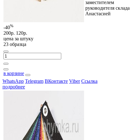
заместителем
руководителя склада
Анастасией
%
-40
200р.
120р.
цена за
штуку
23 образца
в корзине
WhatsApp
Telegram
ВКонтакте
Viber
Ссылка
подробнее