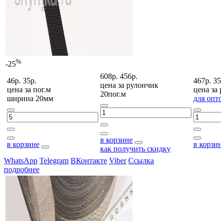
%
-25
608р.
456р.
46р.
35р.
467р.
35
цена за
рулончик
цена за
пог.м
цена за
20пог.м
ширина 20мм
для опт
в корзине
в корзине
в корзи
как получить скидку
WhatsApp
Telegram
ВКонтакте
Viber
Ссылка
подробнее