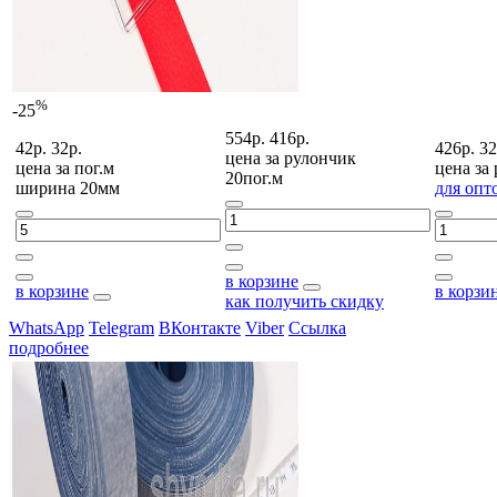
%
-25
554р.
416р.
42р.
32р.
426р.
32
цена за
рулончик
цена за
пог.м
цена за
20пог.м
ширина 20мм
для опт
в корзине
в корзине
в корзи
как получить скидку
WhatsApp
Telegram
ВКонтакте
Viber
Ссылка
подробнее