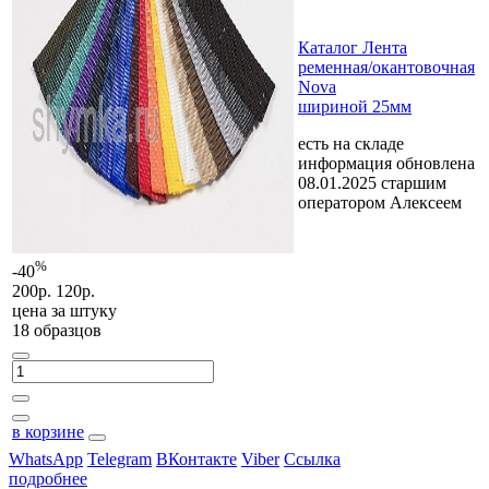
Каталог Лента
ременная/окантовочная
Nova
шириной 25мм
есть на складе
информация обновлена
08.01.2025 старшим
оператором Алексеем
%
-40
200р.
120р.
цена за
штуку
18 образцов
в корзине
WhatsApp
Telegram
ВКонтакте
Viber
Ссылка
подробнее