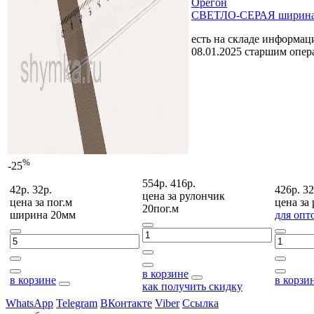
Орегон
СВЕТЛО-СЕРАЯ ширина
есть на складе
информаци
08.01.2025 старшим опе
%
-25
554р.
416р.
42р.
32р.
426р.
32
цена за
рулончик
цена за
пог.м
цена за
20пог.м
ширина 20мм
для опт
в корзине
в корзине
в корзи
как получить скидку
WhatsApp
Telegram
ВКонтакте
Viber
Ссылка