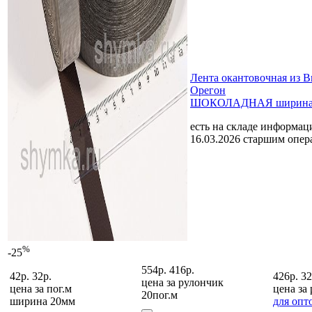
Лента окантовочная из 
Орегон
ШОКОЛАДНАЯ ширина
есть на складе
информаци
16.03.2026 старшим опе
%
-25
554р.
416р.
42р.
32р.
426р.
32
цена за
рулончик
цена за
пог.м
цена за
20пог.м
ширина 20мм
для опт