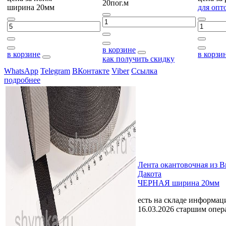
20пог.м
ширина 20мм
для опт
в корзине
в корзине
в корзи
как получить скидку
WhatsApp
Telegram
ВКонтакте
Viber
Ссылка
подробнее
Лента окантовочная из 
Дакота
ЧЕРНАЯ ширина 20мм
есть на складе
информаци
16.03.2026 старшим опе