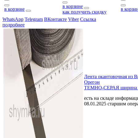
в корзине
в корзине
в корзи
как получить скидку
WhatsApp
Telegram
ВКонтакте
Viber
Ссылка
подробнее
Лента окантовочная из 
Орегон
ТЕМНО-СЕРАЯ ширина
есть на складе
информаци
08.01.2025 старшим опе