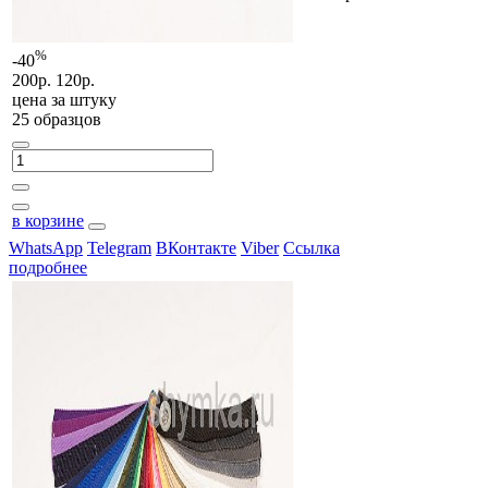
%
-40
200р.
120р.
цена за
штуку
25 образцов
в корзине
WhatsApp
Telegram
ВКонтакте
Viber
Ссылка
подробнее