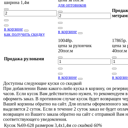
ширина 1,4м
для оптовиков
Продаж
метрам
в корзине
в корзине
как получить скидку
10048р.
17865р.
цена за
рулончик
цена за
20пог.м
40пог.м
Продажа рулонами
в корзине
в корзи
Доступны следующие куски со скидкой
При добавлении Вами какого-либо куска в корзину, он резерви
часов. Если кусок Вам действительно нужен, то рекомендуем в
оформить заказ. В противном случае кусок будет возвращен чер
Вашей корзины обратно на сайт. Для оплаты оформленного зак
выделяется 2 суток. Если в течение 2 суток заказ не будет оплач
возвращен из Вашего заказа обратно на сайт с отправкой Вам н
соответствующего уведомления.
Кусок №69-628 размером 3,4x1,4м
со скидкой 60%