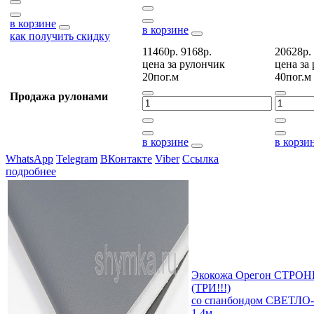
в корзине
в корзине
как получить скидку
11460р.
9168р.
20628р.
цена за
рулончик
цена за
20пог.м
40пог.м
Продажа рулонами
в корзине
в корзи
WhatsApp
Telegram
ВКонтакте
Viber
Ссылка
подробнее
Экокожа Орегон СТРОНГ
(ТРИ!!!)
со спанбондом СВЕТЛО
1,4м