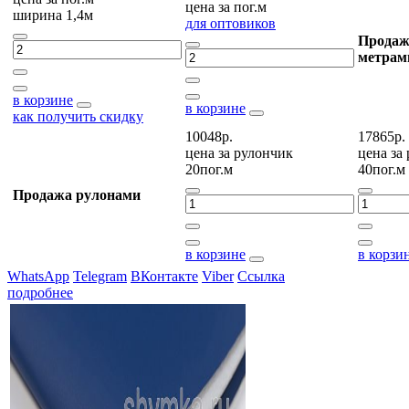
цена за
пог.м
ширина 1,4м
для оптовиков
Продаж
метрам
в корзине
в корзине
как получить скидку
10048р.
17865р.
цена за
рулончик
цена за
20пог.м
40пог.м
Продажа рулонами
в корзине
в корзи
WhatsApp
Telegram
ВКонтакте
Viber
Ссылка
подробнее