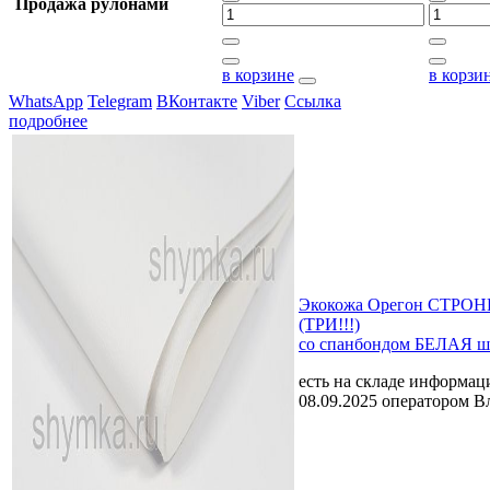
Продажа рулонами
в корзине
в корзи
WhatsApp
Telegram
ВКонтакте
Viber
Ссылка
подробнее
Экокожа Орегон СТРОНГ
(ТРИ!!!)
со спанбондом БЕЛАЯ ш
есть на складе
информаци
08.09.2025 оператором В