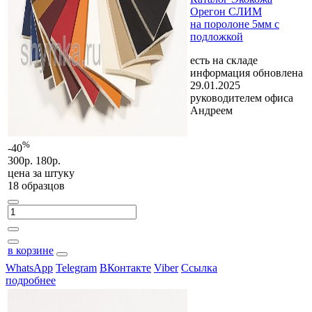
Орегон СЛИМ
на поролоне 5мм с
подложкой
есть на складе
информация обновлена
29.01.2025
руководителем офиса
Андреем
%
-40
300р.
180р.
цена за
штуку
18 образцов
в корзине
WhatsApp
Telegram
ВКонтакте
Viber
Ссылка
подробнее