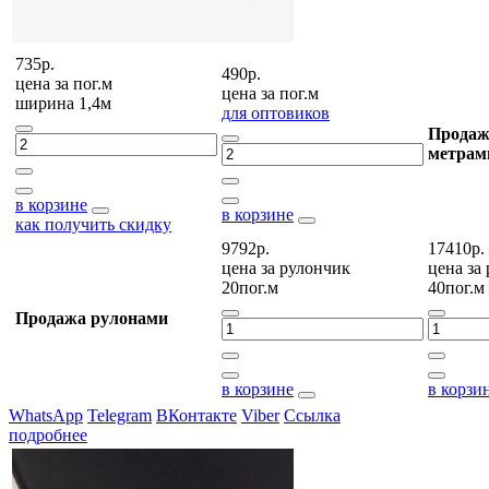
735р.
490р.
цена за
пог.м
цена за
пог.м
ширина 1,4м
для оптовиков
Продаж
метрам
в корзине
в корзине
как получить скидку
9792р.
17410р.
цена за
рулончик
цена за
20пог.м
40пог.м
Продажа рулонами
в корзине
в корзи
WhatsApp
Telegram
ВКонтакте
Viber
Ссылка
подробнее