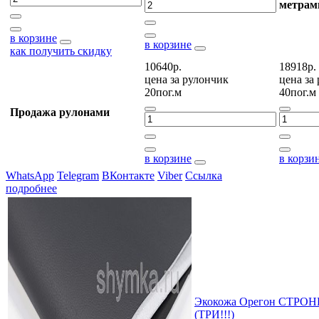
метрам
в корзине
в корзине
как получить скидку
10640р.
18918р.
цена за
рулончик
цена за
20пог.м
40пог.м
Продажа рулонами
в корзине
в корзи
WhatsApp
Telegram
ВКонтакте
Viber
Ссылка
подробнее
Экокожа Орегон СТРОНГ
(ТРИ!!!)