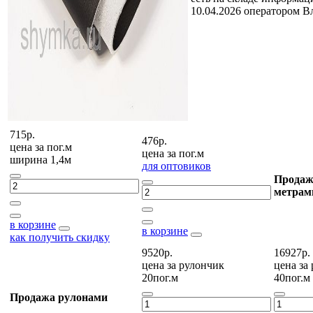
10.04.2026 оператором В
715р.
476р.
цена за
пог.м
цена за
пог.м
ширина 1,4м
для оптовиков
Продаж
метрам
в корзине
в корзине
как получить скидку
9520р.
16927р.
цена за
рулончик
цена за
20пог.м
40пог.м
Продажа рулонами