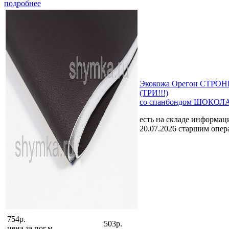
подробнее
Экокожа Орегон СТРОНГ
(ТРИ!!!)
со спанбондом ШОКОЛА
есть на складе
информаци
20.07.2026 старшим опе
754р.
503р.
цена за
пог.м