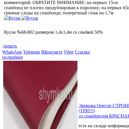
комментарий: ОБРАТИТЕ ВНИМАНИЕ: на первых 15см
спанбонд не плотно продублирован к поролону; на первых 65
грязные следы на спанбонде; поперечный стык на 1,7м
Кусок №68-802 размером 1,4x1,4м
со скидкой 50%
скрыть
WhatsApp
Telegram
ВКонтакте
Viber
Ссылка
подробнее
Экокожа Орегон СТРОНГ
(ТРИ!!!)
со спанбондом КРАСНАЯ
есть на складе
информаци