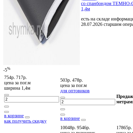
со спанбондом ТЕМНО-
1,4м
есть на складе
информаци
28.07.2026 старшим опе
%
-5
754р.
717р.
503р.
478р.
цена за
пог.м
цена за
пог.м
ширина 1,4м
для оптовиков
Продаж
метрам
в корзине
в корзине
как получить скидку
10048р.
9546р.
17865р.
цена за
рулончик
цена за