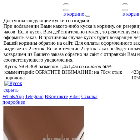
в корзине
в корзи
Доступны следующие куски со скидкой
При добавлении Вами какого-либо куска в корзину, он резерви
часов. Если кусок Вам действительно нужен, то рекомендуем в
оформить заказ. В противном случае кусок будет возвращен чер
Вашей корзины обратно на сайт. Для оплаты оформленного зак
выделяется 2 суток. Если в течение 2 суток заказ не будет оплач
возвращен из Вашего заказа обратно на сайт с отправкой Вам н
соответствующего уведомления.
Кусок №69-368 размером 1,4x1,4м
со скидкой 60%
комментарий: ОБРАТИТЕ ВНИМАНИЕ: на 70см стык
423
поролона
105
скрыть
WhatsApp
Telegram
ВКонтакте
Viber
Ссылка
подробнее