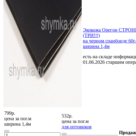
Экокожа Орегон СТРОНГ
(ТРИ!!!)
на черном спанбонде 60
ширина 1,4м
есть на складе
информаци
01.06.2026 старшим опе
799р.
532р.
цена за
пог.м
цена за
пог.м
ширина 1,4м
для оптовиков
Продаж