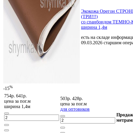
Экокожа Орегон СТРОНГ
(ТРИ!!!)
со спанбондом ТЕМН
ширина 1,4м
есть на складе
информаци
09.03.2026 старшим опе
%
-15
754р.
641р.
503р.
428р.
цена за
пог.м
цена за
пог.м
ширина 1,4м
для оптовиков
Продаж
метрам