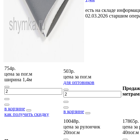
есть на складе
информаци
02.03.2026 старшим опе
754р.
503р.
цена за
пог.м
цена за
пог.м
ширина 1,4м
для оптовиков
Продаж
метрам
в корзине
в корзине
как получить скидку
10048р.
17865р.
цена за
рулончик
цена за
20пог.м
40пог.м