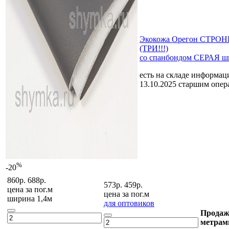
Экокожа Орегон СТРОНГ
(ТРИ!!!)
со спанбондом СЕРАЯ ш
есть на складе
информаци
13.10.2025 старшим опе
%
-20
860р.
688р.
573р.
459р.
цена за
пог.м
цена за
пог.м
ширина 1,4м
для оптовиков
Продаж
метрам