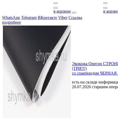
в корзине
в корзи
WhatsApp
Telegram
ВКонтакте
Viber
Ссылка
подробнее
Экокожа Орегон СТРОНГ
(ТРИ!!!)
со спанбондом ЧЕРНАЯ 
есть на складе
информаци
20.07.2026 старшим опе