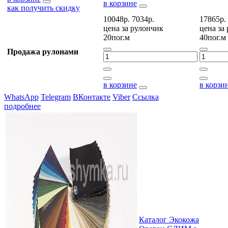
в корзине
как получить скидку
10048р.
7034р.
17865р.
цена за
рулончик
цена за
20пог.м
40пог.м
Продажа рулонами
в корзине
в корзи
WhatsApp
Telegram
ВКонтакте
Viber
Ссылка
подробнее
Каталог Экокожа