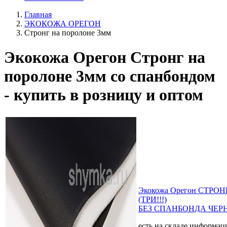
Главная
ЭКОКОЖА ОРЕГОН
Стронг на поролоне 3мм
Экокожа Орегон Стронг на
поролоне 3мм со спанбондом
- купить в розницу и оптом
Экокожа Орегон СТРОНГ
(ТРИ!!!)
БЕЗ СПАНБОНДА ЧЕРНА
есть на складе
информаци