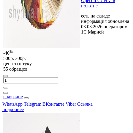
Орегон СЛИМ в
полотне
есть на складе
информация обновлена
03.03.2026 оператором
1С Марией
%
-40
500р.
300р.
цена за
штуку
55 образцов
в корзине
WhatsApp
Telegram
ВКонтакте
Viber
Ссылка
подробнее