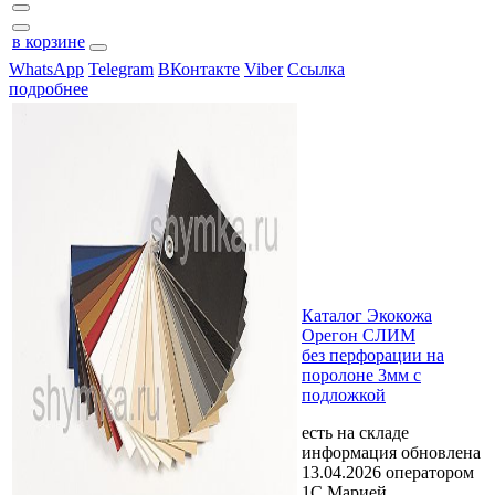
в корзине
WhatsApp
Telegram
ВКонтакте
Viber
Ссылка
подробнее
Каталог Экокожа
Орегон СЛИМ
без перфорации на
поролоне 3мм с
подложкой
есть на складе
информация обновлена
13.04.2026 оператором
1С Марией