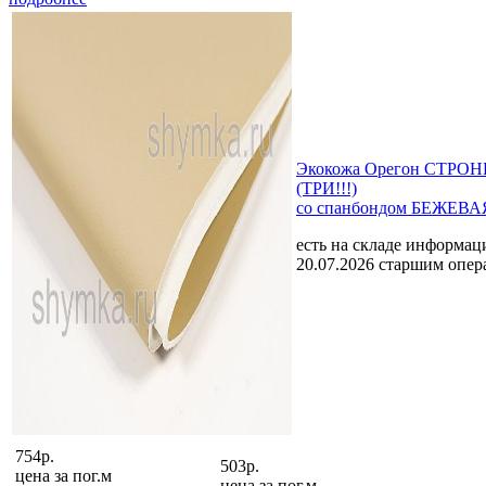
Экокожа Орегон СТРОНГ
(ТРИ!!!)
со спанбондом БЕЖЕВАЯ
есть на складе
информаци
20.07.2026 старшим опе
754р.
503р.
цена за
пог.м
цена за
пог.м