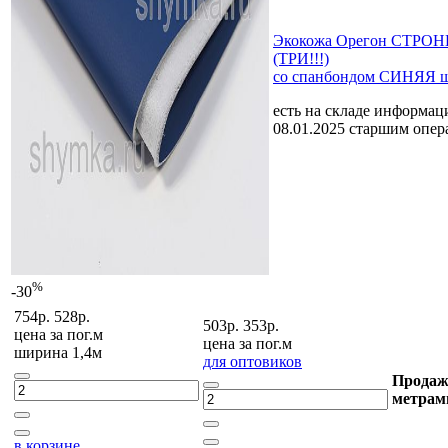
Экокожа Орегон СТРОНГ
(ТРИ!!!)
со спанбондом СИНЯЯ ш
есть на складе
информаци
08.01.2025 старшим опе
%
-30
754р.
528р.
503р.
353р.
цена за
пог.м
цена за
пог.м
ширина 1,4м
для оптовиков
Продаж
метрам
в корзине