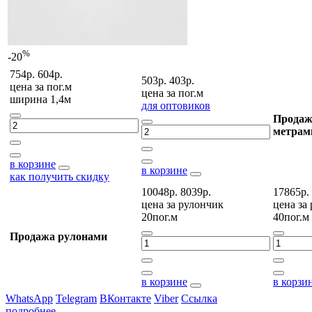
%
-20
754р.
604р.
503р.
403р.
цена за
пог.м
цена за
пог.м
ширина 1,4м
для оптовиков
Продаж
метрам
в корзине
в корзине
как получить скидку
10048р.
8039р.
17865р.
цена за
рулончик
цена за
20пог.м
40пог.м
Продажа рулонами
в корзине
в корзи
WhatsApp
Telegram
ВКонтакте
Viber
Ссылка
подробнее