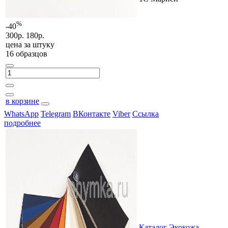
%
-40
300р.
180р.
цена за
штуку
16 образцов
в корзине
WhatsApp
Telegram
ВКонтакте
Viber
Ссылка
подробнее
Каталог Экокожа