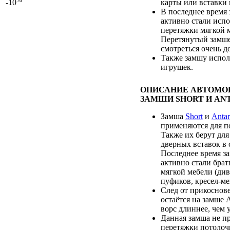
карты или вставки 
-10
В последнее время
активно стали испо
перетяжки мягкой 
Перетянутый замше
смотреться очень д
Также замшу испол
игрушек.
ОПИСАНИЕ АВТОМО
ЗАМШИ SHORT И AN
Замша
Short
и
Antar
применяются для п
Также их берут для
дверных вставок в 
Последнее время за
активно стали брат
мягкой мебели (див
пуфиков, кресел-ме
След от прикоснове
остаётся на замше A
ворс длиннее, чем у
Данная замша не п
перетяжки потолоч