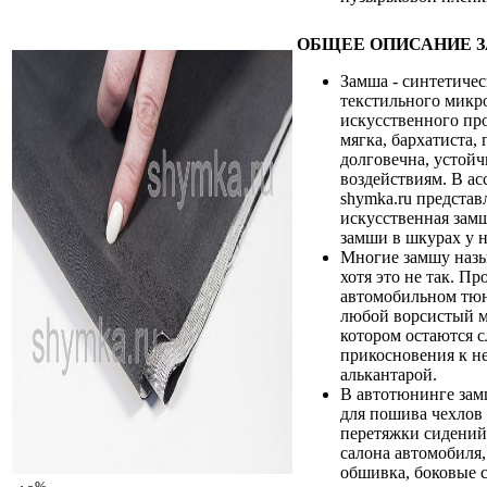
ОБЩЕЕ ОПИСАНИЕ 
Замша - синтетичес
текстильного микр
искусственного пр
мягка, бархатиста,
долговечна, устой
воздействиям. В ас
shymka.ru предста
искусственная зам
замши в шкурах у н
Многие замшу назы
хотя это не так. Пр
автомобильном тю
любой ворсистый м
котором остаются с
прикосновения к не
алькантарой.
В автотюнинге зам
для пошива чехлов 
перетяжки сидений
салона автомобиля,
обшивка, боковые 
%