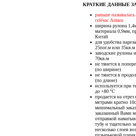
КРАТКИЕ ДАННЫЕ З
раньше называлась
сейчас Antara
ширина рулона 1,4
материала 0,9мм, п
Китай
для удобства нарез
25пог.м или 35кв.м
заводские рулоны и
70кв.м
не тянется в попе
(по ширине)
не тянется в прод
(по длине)
используется при т
до +80 °С
продается на отре
метрами кратно 10
минимальный заказ
заказанный Вами м
отправкой наматыв
тубу и тщательно з
несколько слоев во
пузырьковой плен