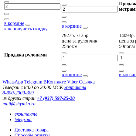
Продаж
метрам
в корзине
в корзине
как получить скидку
7927р.
7135р.
14093р.
цена за
рулончик
цена за
25пог.м
50пог.м
Продажа рулонами
в корзине
в корзи
WhatsApp
Telegram
ВКонтакте
Viber
Ссылка
Телефон с 8:00 до 20:00 МСК
контакты
8-800-2009-309
из других стран
+7 (937) 597-25-20
mail@shymka.ru
вконтакте
telegram
Доставка товара
Способы оплаты