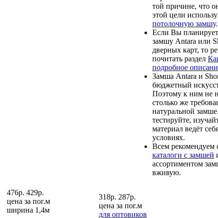
той причине, что он
этой цели использ
потолочную замшу
.
Если Вы планирует
замшу Antara или S
дверных карт, то р
почитать раздел
Ка
подробное описани
Замша Antara и Sho
бюджетный искусст
Поэтому к ним не 
столько же требова
натуральной замше.
тестируйте, изучайт
материал ведёт себ
условиях.
Всем рекомендуем 
каталоги с замшей
и
ассортиментом зам
вживую.
476р.
429р.
318р.
287р.
цена за
пог.м
цена за
пог.м
ширина 1,4м
для оптовиков