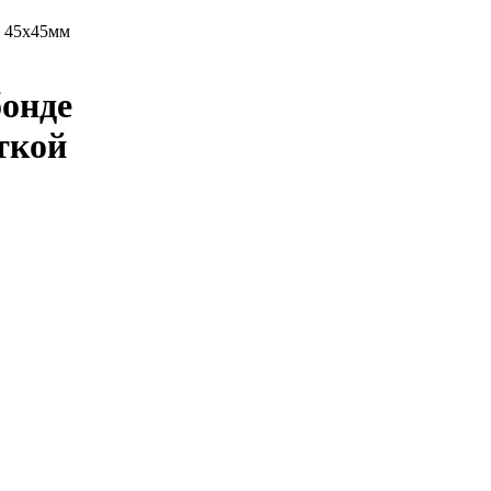
 45х45мм
бонде
ткой