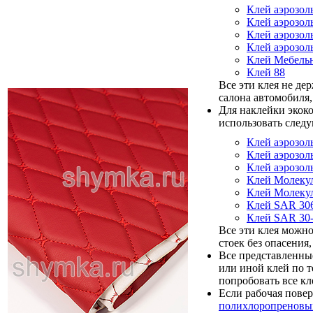
Клей аэрозол
Клей аэрозол
Клей аэрозол
Клей аэрозол
Клей Мебель
Клей 88
Все эти клея не де
салона автомобиля,
Для наклейки экок
использовать след
Клей аэрозол
Клей аэрозо
Клей аэрозо
Клей Молеку
Клей Молеку
Клей SAR 30
Клей SAR 30
Все эти клея можн
стоек без опасения
Все представленные
или иной клей по 
попробовать все кл
Если рабочая повер
полихлоропреновы