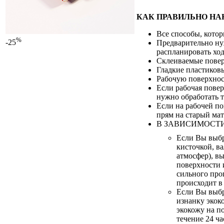
КАК ПРАВИЛЬНО НА
Все способы, котор
%
-25
Предварительно нуж
распланировать ход
Склеиваемые повер
Гладкие пластиковы
Рабочую поверхнос
Если рабочая повер
нужно обработать 
Если на рабочей по
прям на старый мат
В ЗАВИСИМОСТИ
Если Вы выб
кисточкой, ва
атмосфер), в
поверхности 
сильного про
происходит в
Если Вы выбр
изнанку экок
экокожу на п
течение 24 ча