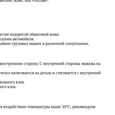
весине, коже, она «тёплая».
честве недорогой обивочной кожи.
салона автомобиля.
 кабине грузовых машин и различной спецтехники.
а внутреннюю сторону. С внутренней стороны экокожа на
ехол натягивается на деталь и стягивается с внутренней
ольного клея.
ого клея.
ся воздействию температуры выше 50°С, рекомендуем