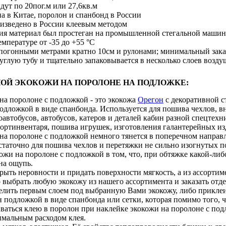
дут по 20пог.м или 27,6кв.м
а в Китае, поролон и спанбонд в России
изведено в России клеевым методом
ия материал был простеган на промышленной стегальной машин
емпературе от -35 до +55 °С
 погонными метрами кратно 10см и рулонами; минимальный зака
углую тубу и тщательно запаковывается в несколько слоев возд
ОЙ ЭКОКОЖИ НА ПОРОЛОНЕ НА ПОДЛОЖКЕ:
на поролоне с подложкой - это экокожа
Орегон
с декоративной с
одложкой в виде спанбонда. Используется для пошива чехлов, в
автобусов, автобусов, катеров и деталей кабин разной спецтех
портинвентаря, пошива игрушек, изготовления галантерейных из
на поролоне с подложкой немного тянется в поперечном направ
статочно для пошива чехлов и перетяжки не сильно изогнутых п
жи на поролоне с подложкой в том, что, при обтяжке какой-либ
на ощупь.
ыть неровности и придать поверхности мягкость, а из ассорти
 выбрать любую экокожу из нашего ассортимента и заказать отд
елить первым слоем под выбранную Вами экокожу, либо приклеит
подложкой в виде спанбонда или сетки, которая помимо того, ч
ваться клею в поролон при наклейке экокожи на поролоне с под
имальным расходом клея.