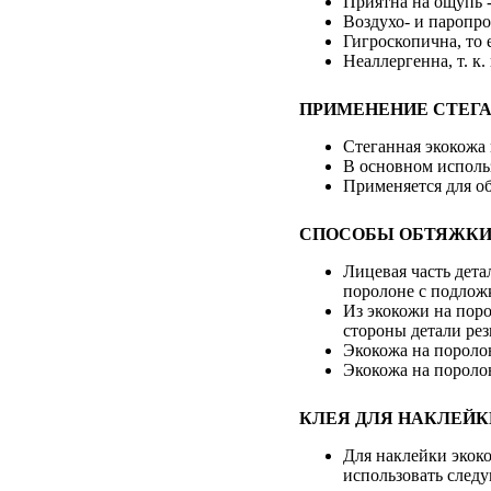
Приятна на ощупь -
Воздухо- и паропр
Гигроскопична, то 
Неаллергенна, т. к.
ПРИМЕНЕНИЕ СТЕГА
Стеганная экокожа 
В основном использ
Применяется для об
СПОСОБЫ ОБТЯЖКИ 
Лицевая часть дета
поролоне с подлож
Из экокожи на поро
стороны детали ре
Экокожа на поролон
Экокожа на пороло
КЛЕЯ ДЛЯ НАКЛЕЙК
Для наклейки экок
использовать след