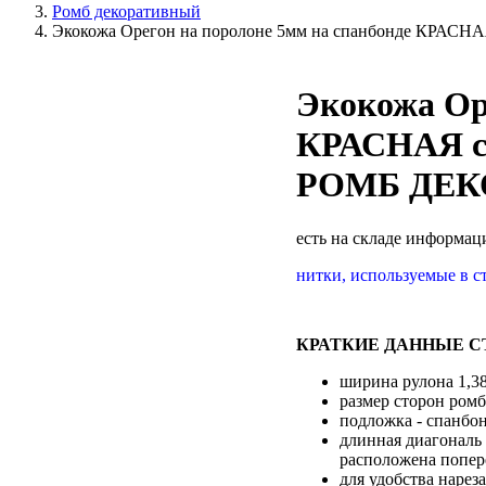
Ромб декоративный
Экокожа Орегон на поролоне 5мм на спанбонде КРА
Экокожа Ор
КРАСНАЯ с
РОМБ ДЕК
есть на складе
информаци
нитки, используемые в с
КРАТКИЕ ДАННЫЕ С
ширина рулона 1,3
размер сторон ром
подложка - спанбо
длинная диагональ 
расположена попер
для удобства нарез