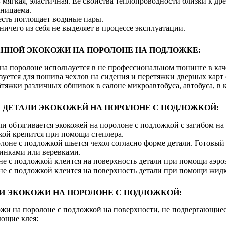
 мягкая, эластичная. Её свойства теплопроводности близки к дре
оницаема.
есть поглощает водяные пары.
 ничего из себя не выделяет в процессе эксплуатации.
ННОЙ ЭКОКОЖИ НА ПОРОЛОНЕ НА ПОДЛОЖКЕ:
на поролоне используется в не профессиональном тюнинге в ка
уется для пошива чехлов на сидения и перетяжки дверных карт 
тяжки различных обшивок в салоне микроавтобуса, автобуса, в
ДЕТАЛИ ЭКОКОЖЕЙ НА ПОРОЛОНЕ С ПОДЛОЖКОЙ:
ли обтягивается экокожей на поролоне с подложкой с загибом н
кой крепится при помощи степлера.
лоне с подложкой шьется чехол согласно форме детали. Готовый ч
зинками или веревками.
е с подложкой клеится на поверхность детали при помощи аэроз
не с подложкой клеится на поверхность детали при помощи жидк
И ЭКОКОЖИ НА ПОРОЛОНЕ С ПОДЛОЖКОЙ:
ожи на поролоне с подложкой на поверхности, не подвергающие
ующие клея: