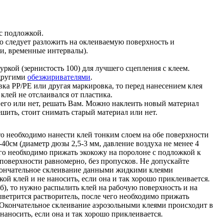
с подложкой.
о следует разложить на оклеиваемую поверхность и
ти, временные интервалы).
ркой (зернистость 100) для лучшего сцепления с клеем.
другими
обезжиривателями
.
вка PP/PE или другая маркировка, то перед нанесением клея
 клей не отслаивался от пластика.
ь его или нет, решать Вам. Можно наклеить новый материал
шить, стоит снимать старый материал или нет.
 то необходимо нанести клей тонким слоем на обе поверхности
40см (диаметр дюзы 2,5-3 мм, давление воздуха не менее 4
чего необходимо прижать экокожу на поролоне с подложкой к
 поверхности равномерно, без пропусков. Не допускайте
кончательное склеивание данными жидкими клеями
ой клей и не наносить, если она и так хорошо приклеивается.
), то нужно распылить клей на рабочую поверхность и на
ыветрится растворитель, после чего необходимо прижать
 Окончательное склеивание аэрозольными клеями происходит в
наносить, если она и так хорошо приклеивается.