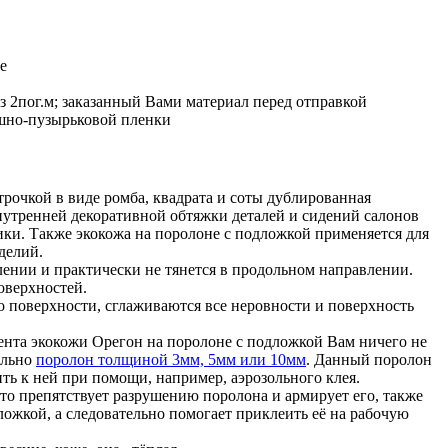
е
з 2пог.м; заказанный Вами материал перед отправкой
ушно-пузырьковой пленки
трочкой в виде ромба, квадрата и соты дублированная
нутренней декоративной обтяжки деталей и сидений салонов
ники. Также экокожа на поролоне с подложкой применяется для
делий.
лении и практически не тянется в продольном направлении.
оверхностей.
о поверхности, сглаживаются все неровности и поверхность
мента экокожи Орегон на поролоне с подложкой Вам ничего не
ельно
поролон толщиной 3мм, 5мм или 10мм
. Данный поролон
ь к ней при помощи, например, аэрозольного клея.
то препятствует разрушению поролона и армирует его, также
ложкой, а следовательно помогает приклеить её на рабочую