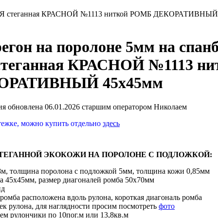
СНАЯ стеганная КРАСНОЙ №1113 ниткой РОМБ ДЕКОРАТИВНЫЙ
егон на поролоне 5мм на спан
теганная КРАСНОЙ №1113 ни
ОРАТИВНЫЙ 45х45мм
я обновлена 06.01.2026 старшим оператором Николаем
тежке, можно купить отдельно
здесь
ТЕГАННОЙ ЭКОКОЖИ НА ПОРОЛОНЕ С ПОДЛОЖКОЙ:
8м, толщина поролона с подложкой 5мм, толщина кожи 0,85мм
ба 45х45мм, размер диагоналей ромба 50х70мм
нд
ромба расположена вдоль рулона, короткая диагональ ромба
ек рулона, для наглядности просим посмотреть
фото
аем рулончики по 10пог.м или 13,8кв.м