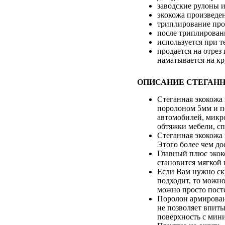
заводские рулоны и
экокожа произведен
триплирование про
после триплирован
используется при т
продается на отрез
наматывается на кр
ОПИСАНИЕ СТЕГАНН
Стеганная экокожа 
поролоном 5мм и п
автомобилей, микро
обтяжки мебели, с
Стеганная экокожа 
Этого более чем до
Главный плюс экоко
становится мягкой 
Если Вам нужно скр
подходит, то можно
можно просто пост
Поролон армирован 
не позволяет впиты
поверхность с мин