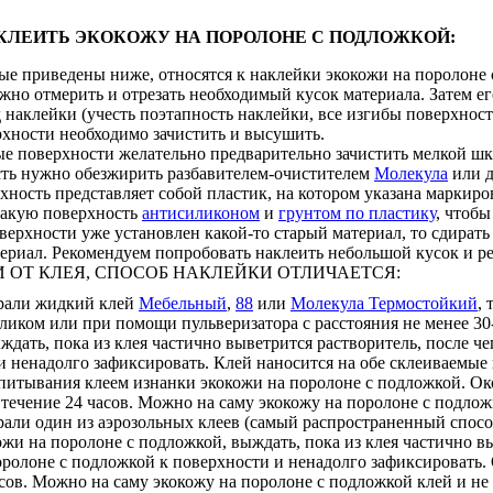
КЛЕИТЬ ЭКОКОЖУ НА ПОРОЛОНЕ С ПОДЛОЖКОЙ:
ые приведены ниже, относятся к наклейки экокожи на поролоне 
но отмерить и отрезать необходимый кусок материала. Затем ег
 наклейки (учесть поэтапность наклейки, все изгибы поверхнос
хности необходимо зачистить и высушить.
е поверхности желательно предварительно зачистить мелкой шку
ть нужно обезжирить разбавителем-очистителем
Молекула
или 
хность представляет собой пластик, на котором указана маркиро
такую поверхность
антисиликоном
и
грунтом по пластику
, чтобы
верхности уже установлен какой-то старый материал, то сдират
ериал. Рекомендуем попробовать наклеить небольшой кусок и ре
 ОТ КЛЕЯ, СПОСОБ НАКЛЕЙКИ ОТЛИЧАЕТСЯ:
рали жидкий клей
Мебельный
,
88
или
Молекула Термостойкий
,
ликом или при помощи пульверизатора с расстояния не менее 30-
ыждать, пока из клея частично выветрится растворитель, после 
и ненадолго зафиксировать. Клей наносится на обе склеиваемые
питывания клеем изнанки экокожи на поролоне с подложкой. О
 течение 24 часов. Можно на саму экокожу на поролоне с подложк
али один из аэрозольных клеев (самый распространенный способ
ожи на поролоне с подложкой, выждать, пока из клея частично в
оролоне с подложкой к поверхности и ненадолго зафиксировать.
сов. Можно на саму экокожу на поролоне с подложкой клей и не 