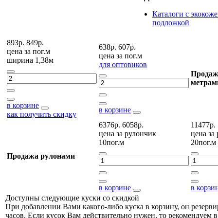
Каталоги с экокоже
подложкой
893р.
849р.
638р.
607р.
цена за
пог.м
цена за
пог.м
ширина 1,38м
для оптовиков
Продаж
метрам
в корзине
в корзине
как получить скидку
6376р.
6058р.
11477р.
цена за
рулончик
цена за
10пог.м
20пог.м
Продажа рулонами
в корзине
в корзи
Доступны следующие куски со скидкой
При добавлении Вами какого-либо куска в корзину, он резерви
часов. Если кусок Вам действительно нужен, то рекомендуем в