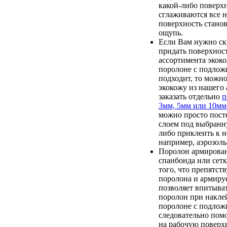
какой-либо поверх
сглаживаются все 
поверхность станов
ощупь.
Если Вам нужно ск
придать поверхност
ассортимента экок
поролоне с подлож
подходит, то можн
экокожу из нашего 
заказать отдельно
п
3мм, 5мм или 10мм
можно просто пост
слоем под выбранн
либо приклеить к 
например, аэрозоль
Поролон армирован
спанбонда или сетк
того, что препятст
поролона и армируе
позволяет впитыват
поролон при накле
поролоне с подложк
следовательно помо
на рабочую поверхн