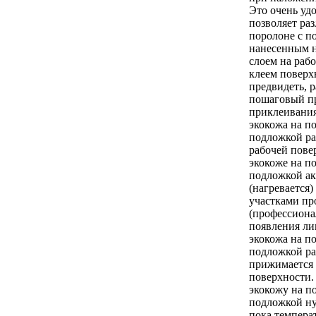
Это очень удо
позволяет ра
поролоне с п
нанесенным н
слоем на раб
клеем поверх
предвидеть, 
пошаговый п
приклеивания
экокожа на п
подложкой ра
рабочей пове
экокоже на п
подложкой ак
(нагревается
участками п
(профессиона
появления ли
экокожа на п
подложкой ра
прижимается 
поверхности
экокожу на п
подложкой ну
пока температ