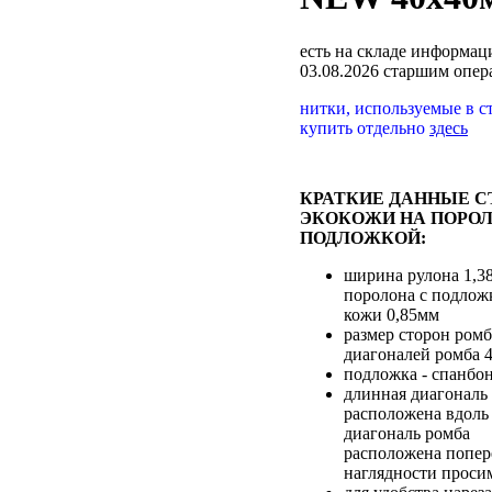
есть на складе
информаци
03.08.2026 старшим опе
нитки, используемые в с
купить отдельно
здесь
КРАТКИЕ ДАННЫЕ С
ЭКОКОЖИ НА ПОРОЛ
ПОДЛОЖКОЙ:
ширина рулона 1,3
поролона с подлож
кожи 0,85мм
размер сторон ромб
диагоналей ромба 
подложка - спанбо
длинная диагональ
расположена вдоль 
диагональ ромба
расположена попере
наглядности проси