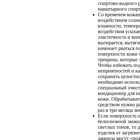
спиртово-водного 
нашатырного спирт
Со временем кожан
воздействием солн
влажности, темпер
воздействия усыхае
эластичность и вн
вытирается, вытяги
начинает рваться п
поверхности кожи 
трещины, которые 
Чтобы избежать п
неприятностей и к
сохранить целостно
необходимо исполь
специальный очист
кондиционер для и
кожи. Обрабатыват
средством нужно ра
раз в три месяца зи
Если поверхность 
белоснежной экоко
светлых тонов, то 
изделия от загрязн
джинсы могут «по