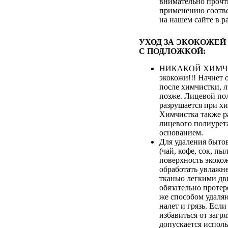
внимательно прочт
применению соотве
на нашем сайте в р
УХОД ЗА ЭКОКОЖЕЙ
С ПОДЛОЖКОЙ:
НИКАКОЙ ХИМЧИ
экокожи!!! Начнет 
после химчистки, 
позже. Лицевой по
разрушается при хи
Химчистка также р
лицевого полиурета
основанием.
Для удаления быто
(чай, кофе, сок, пыл
поверхность экоко
обработать увлажн
тканью легкими дв
обязательно протер
же способом удаля
налет и грязь. Если
избавиться от загря
допускается испол