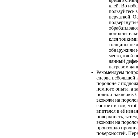
время активи
клей. Во изб
пользуйтесь 
перчаткой. О
подвергнутые
обрабатывают
дополнительн
клея тонкими
толщины не д
обнаружили н
место, клей п
данный дефе
нагревом дан
Рекомендуем попро
сперва небольшой 
поролоне с подложк
немного опыта, а з
полной наклейке. 
экокожи на пороло
состоит в том, что
впитался в её изна
поверхность, затем
экокожи на пороло
произошло прочное
поверхностей. Пер