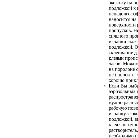
экокожу на п
подложкой к 
ненадолго за
наносится на
поверхности 
пропусков. Н
сильного про
изнанки экок
подложкой. О
склеивание 
клеями проис
часов. Можно
на поролоне 
не наносить, 
хорошо прикл
Если Вы выбр
аэрозольных 
распростране
нужно распыл
рабочую пове
изнанку экок
подложкой, в
клея частичн
растворитель,
необходимо п