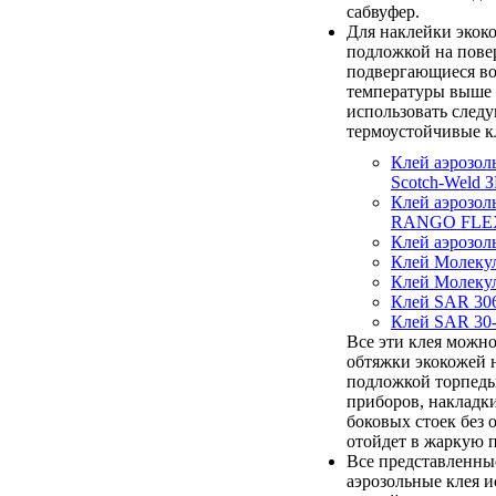
сабвуфер.
Для наклейки экок
подложкой на пове
подвергающиеся в
температуры выше 
использовать след
термоустойчивые к
Клей аэрозол
Scotch-Weld З
Клей аэрозол
RANGO FLE
Клей аэрозо
Клей Молеку
Клей Молеку
Клей SAR 30
Клей SAR 30
Все эти клея можно
обтяжки экокожей 
подложкой торпеды
приборов, накладк
боковых стоек без 
отойдет в жаркую п
Все представленны
аэрозольные клея и