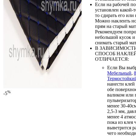
Если на рабочей п
установлен какой-т
то сдирать его или 
Можно наклеить н
прям на старый мат
Рекомендуем попро
небольшой кусок и 
снимать старый мат
В ЗАВИСИМОСТИ
СПОСОБ НАКЛЕ
ОТЛИЧАЕТСЯ:
Если Вы выб
Мебельный
,
Термостойки
нанести клей
обе поверхно
%
-5
валиком или
пульверизатор
менее 30-40с
2,5-3 мм, дав
менее 4 атмос
пока из клея 
выветрится р
чего необход