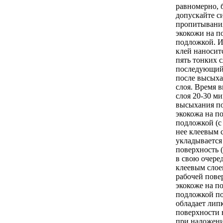
равномерно, 
допускайте с
пропитывани
экокожи на п
подложкой. И
клей наноситс
пять тонких 
последующий
после высых
слоя. Время 
слоя 20-30 ми
высыхания по
экокожа на п
подложкой (с
нее клеевым 
укладывается
поверхность 
в свою очере
клеевым слоем
рабочей пове
экокоже на п
подложкой по
обладает липк
поверхности 
при наложени