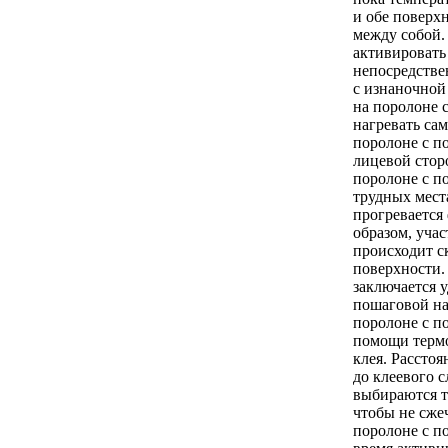
и обе поверх
между собой.
активировать
непосредстве
с изнаночной
на поролоне 
нагревать са
поролоне с п
лицевой стор
поролоне с п
трудных мест
прогревается
образом, учас
происходит с
поверхности.
заключается 
пошаговой на
поролоне с п
помощи терм
клея. Расстоя
до клеевого с
выбираются т
чтобы не сже
поролоне с п