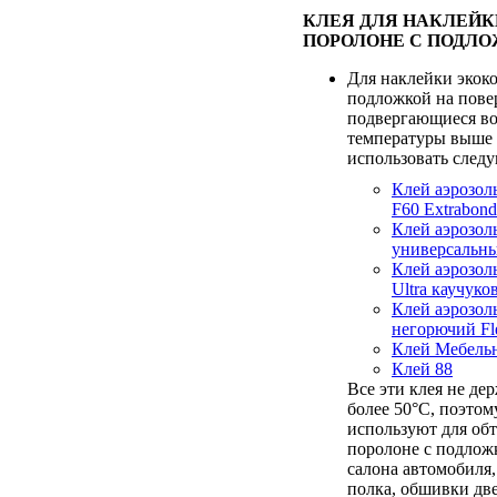
КЛЕЯ ДЛЯ НАКЛЕЙК
ПОРОЛОНЕ С ПОДЛО
Для наклейки экок
подложкой на пове
подвергающиеся в
температуры выше 
использовать след
Клей аэрозол
F60 Extrabond
Клей аэрозо
универсальны
Клей аэрозол
Ultra каучук
Клей аэрозол
негорючий Fl
Клей Мебель
Клей 88
Все эти клея не де
более 50°С, поэтом
используют для об
поролоне с подлож
салона автомобиля,
полка, обшивки дв