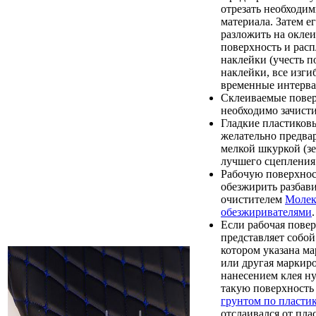
отрезать необходи
материала. Затем е
разложить на окле
поверхность и расп
наклейки (учесть п
наклейки, все изги
временные интерва
Склеиваемые пове
необходимо зачист
Гладкие пластиков
желательно предва
мелкой шкуркой (зе
лучшего сцепления 
Рабочую поверхно
обезжирить разбав
очистителем
Молек
обезжиривателями
.
Если рабочая пове
представляет собой
котором указана м
или другая маркиро
нанесением клея н
такую поверхност
грунтом по пласти
отслаивался от пла