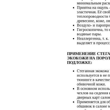
минимальным расхо
Приятна на ощупь -
эластичная. Её сво
теплопроводности 
древесине, коже, он
Воздухо- и паропр
Гигроскопична, то 
водяные пары.
Неаллергенна, т. к.
выделяет в процесс
ПРИМЕНЕНИЕ СТЕГ
ЭКОКОЖИ НА ПОРОЛ
ПОДЛОЖКЕ:
Стеганная экокожа
используется в не
тюнинге в качестве
обивочной кожи.
В основном исполь
чехлов на сидения 
дверных карт салон
Применяется для о
обшивок в салоне 