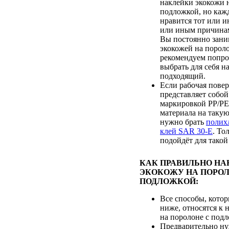
наклейки экокожи 
подложкой, но каж
нравится тот или и
или иным причинам
Вы постоянно зани
экокожей на порол
рекомендуем попроб
выбрать для себя н
подходящий.
Если рабочая пове
представляет собой
маркировкой PP/PE,
материала на таку
нужно брать
полих
клей SAR 30-E
. То
подойдёт для такой
КАК ПРАВИЛЬНО НА
ЭКОКОЖУ НА ПОРОЛ
ПОДЛОЖКОЙ:
Все способы, кото
ниже, относятся к 
на поролоне с подл
Предварительно ну