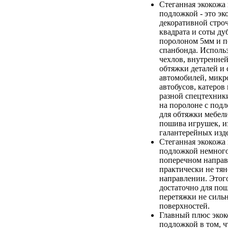
Стеганная экокожа 
подложкой - это э
декоративной строч
квадрата и соты д
поролоном 5мм и п
спанбонда. Исполь
чехлов, внутренне
обтяжки деталей и
автомобилей, микр
автобусов, катеров
разной спецтехник
на поролоне с под
для обтяжки мебели
пошива игрушек, и
галантерейных изд
Стеганная экокожа 
подложкой немного
поперечном направ
практически не тян
направлении. Этого
достаточно для пош
перетяжки не силь
поверхностей.
Главный плюс экок
подложкой в том, ч