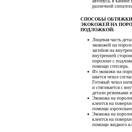
автобуса, в кабине
различной спецтех
СПОСОБЫ ОБТЯЖКИ
ЭКОКОЖЕЙ НА ПОРО
ПОДЛОЖКОЙ:
Лицевая часть дета
экокожей на пороло
загибом на внутре
внутренней сторон
поролоне с подлож
помощи степлера.
Из экокожи на пор
шьется чехол согла
Готовый чехол натя
и стягивается с вн
детали резинками 
Экокожа на пороло
клеится на поверхн
помощи аэрозольно
Экокожа на пороло
клеится на поверхн
помощи жидкого кл