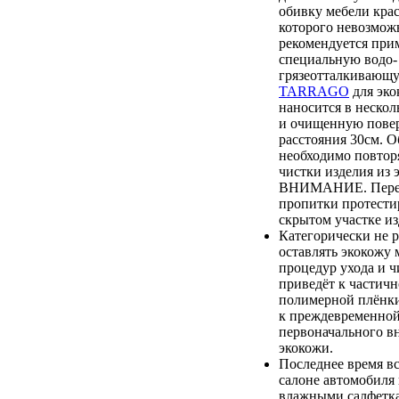
обивку мебели крас
которого невозмож
рекомендуется при
специальную водо-
грязеотталкиваю
TARRAGO
для эко
наносится в нескол
и очищенную повер
расстояния 30см. О
необходимо повтор
чистки изделия из 
ВНИМАНИЕ. Перед
пропитки протестир
скрытом участке из
Категорически не 
оставлять экокожу 
процедур ухода и ч
приведёт к частич
полимерной плёнки,
к преждевременной
первоначального в
экокожи.
Последнее время вс
салоне автомобиля
влажными салфетка