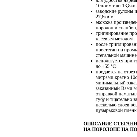
для удобства нарез
10пог.м или 13,8кв
заводские рулоны и
27,6кв.м
экокожа произведен
поролон и спанбон
триплирование про
клеевым методом
после триплирован
простеган на про
стегальной машине
используется при т
до +55 °С
продается на отре
метрами кратно 10
минимальный заказ
заказанный Вами м
отправкой наматыв
тубу и тщательно з
несколько слоев во
пузырьковой плен
ОПИСАНИЕ СТЕГАН
НА ПОРОЛОНЕ НА П