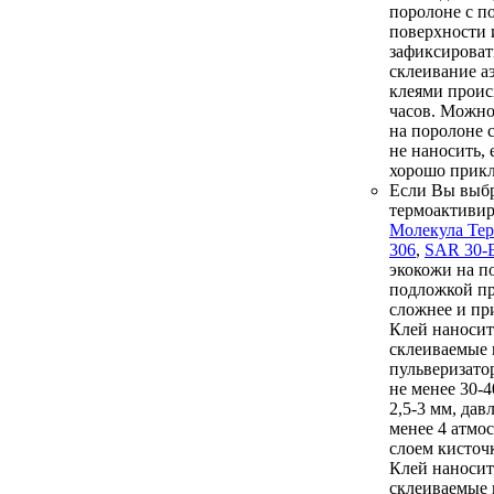
поролоне с п
поверхности 
зафиксироват
склеивание а
клеями проис
часов. Можно
на поролоне 
не наносить, 
хорошо прикл
Если Вы выб
термоактиви
Молекула Те
306
,
SAR 30-
экокожи на п
подложкой п
сложнее и пр
Клей наносит
склеиваемые 
пульверизато
не менее 30-
2,5-3 мм, дав
менее 4 атмо
слоем кисточк
Клей наносит
склеиваемые 