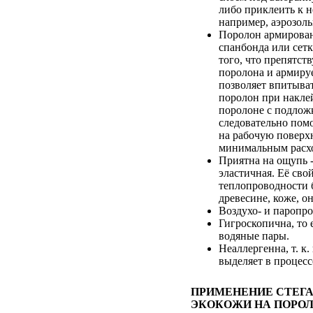
либо приклеить к 
например, аэрозоль
Поролон армирован
спанбонда или сетк
того, что препятст
поролона и армируе
позволяет впитыват
поролон при накле
поролоне с подложк
следовательно помо
на рабочую поверхн
минимальным расхо
Приятна на ощупь -
эластичная. Её сво
теплопроводности 
древесине, коже, он
Воздухо- и паропр
Гигроскопична, то 
водяные пары.
Неаллергенна, т. к.
выделяет в процесс
ПРИМЕНЕНИЕ СТЕГ
ЭКОКОЖИ НА ПОРОЛ