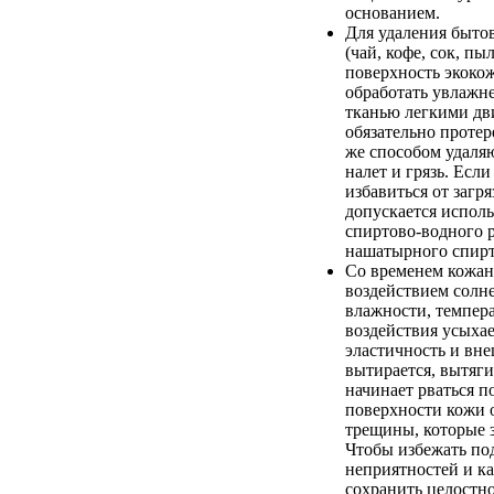
основанием.
Для удаления быто
(чай, кофе, сок, пыл
поверхность экоко
обработать увлажн
тканью легкими дв
обязательно протер
же способом удаля
налет и грязь. Если
избавиться от загря
допускается испол
спиртово-водного 
нашатырного спирт
Со временем кожан
воздействием солн
влажности, темпер
воздействия усыхае
эластичность и вн
вытирается, вытяги
начинает рваться п
поверхности кожи 
трещины, которые 
Чтобы избежать п
неприятностей и к
сохранить целостно