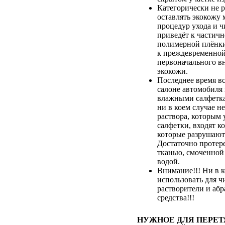
Категорически не 
оставлять экокожу 
процедур ухода и ч
приведёт к частич
полимерной плёнки,
к преждевременной
первоначального в
экокожи.
Последнее время вс
салоне автомобиля
влажными салфетка
ни в коем случае не
раствора, которым
салфетки, входят к
которые разрушают
Достаточно протер
тканью, смоченной
водой.
Внимание!!! Ни в к
использовать для ч
растворители и аб
средства!!!
НУЖНОЕ ДЛЯ ПЕРЕ