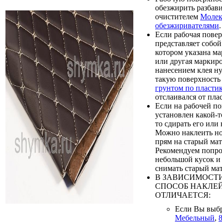
обезжирить разбав
очистителем
Молек
обезжиривателями
.
Если рабочая пове
представляет собой
котором указана м
или другая маркиро
нанесением клея н
такую поверхност
грунтом по пласти
отслаивался от пла
Если на рабочей п
установлен какой-т
то сдирать его или 
Можно наклеить н
прям на старый мат
Рекомендуем попро
небольшой кусок и 
снимать старый мат
В ЗАВИСИМОСТИ
СПОСОБ НАКЛЕ
ОТЛИЧАЕТСЯ:
Если Вы выб
Мебельный
,