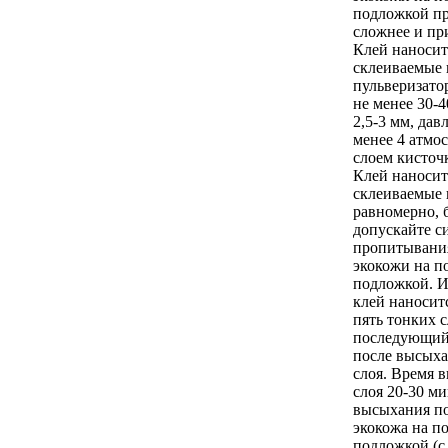
подложкой п
сложнее и пр
Клей наносит
склеиваемые 
пульверизато
не менее 30-
2,5-3 мм, дав
менее 4 атмо
слоем кисточк
Клей наносит
склеиваемые 
равномерно, 
допускайте с
пропитывани
экокожи на п
подложкой. И
клей наноситс
пять тонких 
последующий
после высых
слоя. Время 
слоя 20-30 ми
высыхания по
экокожа на п
подложкой (с