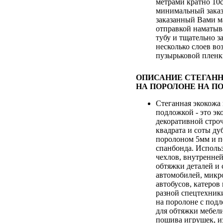
метрами кратно 10
минимальный заказ
заказанный Вами м
отправкой наматыв
тубу и тщательно з
несколько слоев во
пузырьковой плен
ОПИСАНИЕ СТЕГАН
НА ПОРОЛОНЕ НА П
Стеганная экокожа 
подложкой - это э
декоративной строч
квадрата и соты д
поролоном 5мм и п
спанбонда. Исполь
чехлов, внутренне
обтяжки деталей и
автомобилей, микр
автобусов, катеров
разной спецтехник
на поролоне с под
для обтяжки мебели
пошива игрушек, и