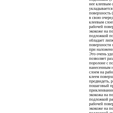
нее клеевым 
укладывается
поверхность 
в свою очере
клеевым слоем
рабочей пове
экокоже на п
подложкой по
обладает липк
поверхности 
при наложени
Это очень удо
позволяет ра
поролоне с п
нанесенным н
слоем на раб
клеем поверх
предвидеть, 
пошаговый п
приклеивания
экокожа на п
подложкой ра
рабочей пове
экокоже на п
подложкой ак