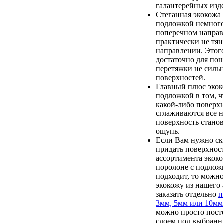
галантерейных изд
Стеганная экокожа 
подложкой немного
поперечном направ
практически не тян
направлении. Этого
достаточно для пош
перетяжки не силь
поверхностей.
Главный плюс экок
подложкой в том, ч
какой-либо поверх
сглаживаются все 
поверхность станов
ощупь.
Если Вам нужно ск
придать поверхност
ассортимента экок
поролоне с подлож
подходит, то можн
экокожу из нашего 
заказать отдельно
п
3мм, 5мм или 10мм
можно просто пост
слоем под выбранн