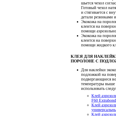
шьется чехол согла
Готовый чехол натя
и стягивается с вн
детали резинками 
Экокожа на пороло
клеится на поверхн
помощи аэрозольно
Экокожа на пороло
клеится на поверхн
помощи жидкого кл
КЛЕЯ ДЛЯ НАКЛЕЙК
ПОРОЛОНЕ С ПОДЛО
Для наклейки экок
подложкой на пове
подвергающиеся в
температуры выше 
использовать след
Клей аэрозол
F60 Extrabond
Клей аэрозо
универсальны
Клей аэрозол