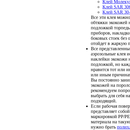
Клей Молеку
Клей SAR 30
Клей SAR 30
Все эти клея можно
обтяжки экокожей 
подложкой торпеды
приборов, накладк
боковых стоек без 
отойдет в жаркую п
Все представленны
аэрозольные клея и
наклейки экокожи 
подложкой, но каж
нравится тот или и
или иным причинам
Вы постоянно зани
экокожей на порол
рекомендуем попроб
выбрать для себя н
подходящий.
Если рабочая пове
представляет собой
маркировкой PP/PE,
материала на таку
нужно брать
полих