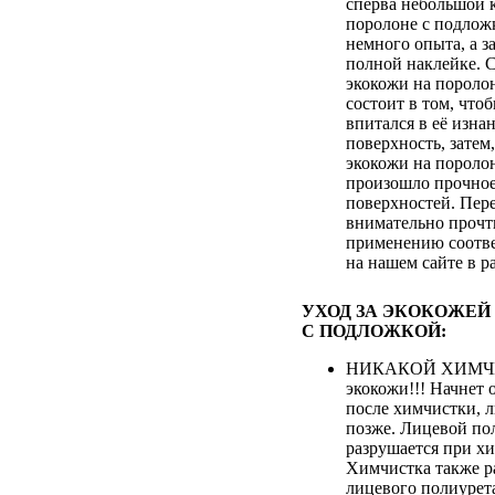
сперва небольшой 
поролоне с подложк
немного опыта, а з
полной наклейке. 
экокожи на пороло
состоит в том, что
впитался в её изна
поверхность, затем
экокожи на пороло
произошло прочное
поверхностей. Пер
внимательно прочт
применению соотве
на нашем сайте в р
УХОД ЗА ЭКОКОЖЕЙ
С ПОДЛОЖКОЙ:
НИКАКОЙ ХИМЧИ
экокожи!!! Начнет 
после химчистки, 
позже. Лицевой по
разрушается при хи
Химчистка также р
лицевого полиурета