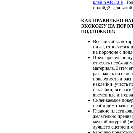
клей SAR 30-E
. То
подойдёт для такой
КАК ПРАВИЛЬНО НА
ЭКОКОЖУ НА ПОРОЛ
ПОДЛОЖКОЙ:
Все способы, кото
ниже, относятся к 
на поролоне с подл
Предварительно ну
отрезать необходи
материала. Затем е
разложить на окле
поверхность и расп
наклейки (учесть п
наклейки, все изги
временные интерва
Склеиваемые пове
необходимо зачист
Гладкие пластиков
желательно предва
мелкой шкуркой (зе
лучшего сцепления 
Рабочую поверхно