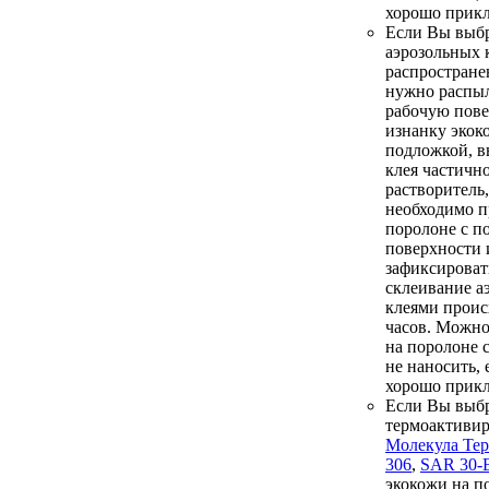
хорошо прикл
Если Вы выбр
аэрозольных 
распростране
нужно распыл
рабочую пове
изнанку экок
подложкой, в
клея частичн
растворитель,
необходимо п
поролоне с п
поверхности 
зафиксироват
склеивание а
клеями проис
часов. Можно
на поролоне 
не наносить, 
хорошо прикл
Если Вы выб
термоактиви
Молекула Те
306
,
SAR 30-
экокожи на п