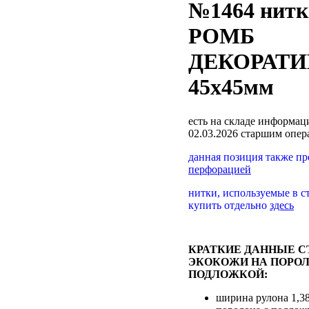
№1464 нитк
РОМБ
ДЕКОРАТ
45х45мм
есть на складе
информаци
02.03.2026 старшим опе
данная позиция также п
перфорацией
нитки, используемые в с
купить отдельно
здесь
КРАТКИЕ ДАННЫЕ С
ЭКОКОЖИ НА ПОРОЛ
ПОДЛОЖКОЙ:
ширина рулона 1,3