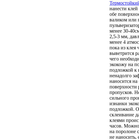
Термостойки
нанести клей
обе поверхно
валиком или
пульверизатор
менее 30-40с
2,5-3 мм, дав
менее 4 атмос
пока из клея 
выветрится р
чего необход
экокожу на п
подложкой к 
ненадолго за
наносится на
поверхности 
пропусков. Н
сильного про
изнанки экок
подложкой. О
склеивание 
клеями проис
часов. Можно
на поролоне 
не наносить, 