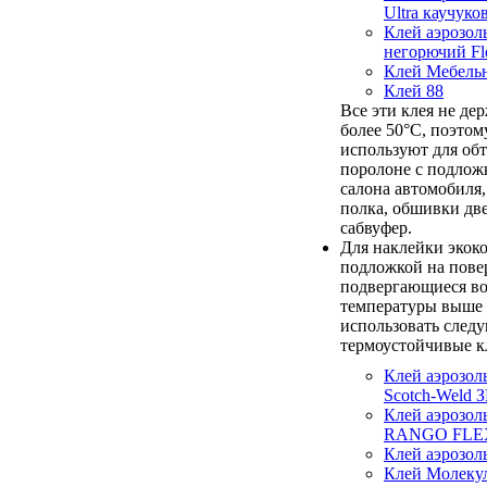
Ultra каучук
Клей аэрозол
негорючий Fl
Клей Мебель
Клей 88
Все эти клея не де
более 50°С, поэтом
используют для об
поролоне с подлож
салона автомобиля,
полка, обшивки дв
сабвуфер.
Для наклейки экок
подложкой на пове
подвергающиеся в
температуры выше 
использовать след
термоустойчивые к
Клей аэрозол
Scotch-Weld З
Клей аэрозол
RANGO FLE
Клей аэрозо
Клей Молеку