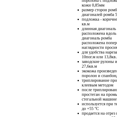
поролона с подлож
кожи 0,85мм
размер сторон ромб
диагоналей ромба 
подложка - коричн
кв.м
длинная диагональ
расположена вдоль 
диагональ ромба
расположена попере
наглядности проси
для удобства нарез
10пог.м или 13,8кв
заводские рулоны и
27,6кв.м
экокожа произведен
поролон и спанбон
триплирование про
клеевым методом
после триплирован
простеган на про
стегальной машине
используется при т
до +55 °С
продается на отре