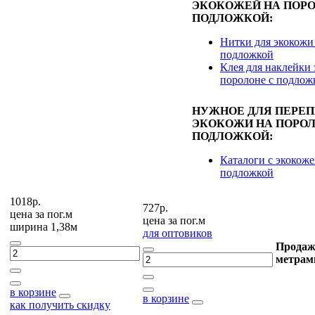
ЭКОКОЖЕЙ НА ПОРО
ПОДЛОЖКОЙ:
Нитки для экокожи
подложкой
Клея для наклейки 
поролоне с подлож
НУЖНОЕ ДЛЯ ПЕРЕ
ЭКОКОЖИ НА ПОРОЛ
ПОДЛОЖКОЙ:
Каталоги с экокоже
подложкой
1018р.
727р.
цена за
пог.м
цена за
пог.м
ширина 1,38м
для оптовиков
Продаж
метрам
в корзине
в корзине
как получить скидку