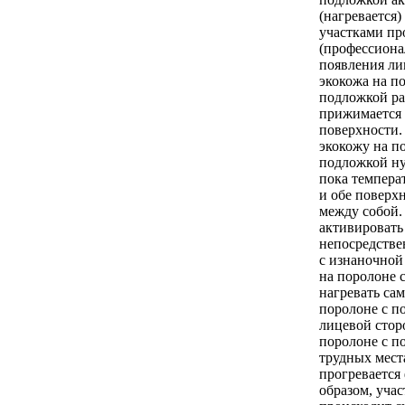
(нагревается
участками п
(профессиона
появления ли
экокожа на п
подложкой ра
прижимается 
поверхности
экокожу на п
подложкой ну
пока температ
и обе поверх
между собой.
активировать
непосредстве
с изнаночной
на поролоне 
нагревать са
поролоне с п
лицевой стор
поролоне с п
трудных мест
прогревается
образом, учас