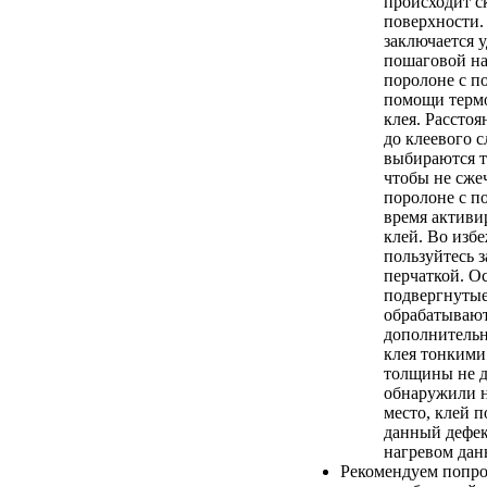
происходит с
поверхности.
заключается 
пошаговой на
поролоне с п
помощи терм
клея. Расстоя
до клеевого с
выбираются т
чтобы не сже
поролоне с п
время активи
клей. Во изб
пользуйтесь 
перчаткой. О
подвергнутые
обрабатывают
дополнительн
клея тонкими
толщины не д
обнаружили н
место, клей п
данный дефе
нагревом дан
Рекомендуем попро