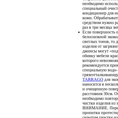
необходимо исполь
специальный очист
кондиционер для и
кожи. Обрабатыват
средством нужно ра
раз в три месяца зи
Если поверхность 
белоснежной экоко
светлых тонов, то 
изделия от загрязн
джинсы могут «по
обивку мебели крас
которого невозмож
рекомендуется при
специальную водо-
грязеотталкиваю
TARRAGO
для эко
наносится в нескол
и очищенную повер
расстояния 30см. О
необходимо повтор
чистки изделия из 
ВНИМАНИЕ. Перед
пропитки протестир
скрытом участке из