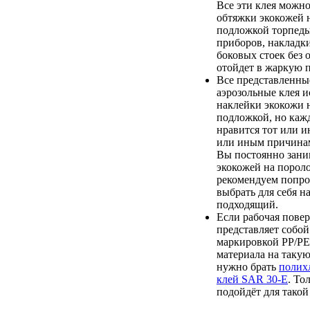
Все эти клея можно
обтяжки экокожей 
подложкой торпеды
приборов, накладк
боковых стоек без 
отойдет в жаркую п
Все представленны
аэрозольные клея и
наклейки экокожи 
подложкой, но каж
нравится тот или и
или иным причинам
Вы постоянно зани
экокожей на порол
рекомендуем попроб
выбрать для себя н
подходящий.
Если рабочая пове
представляет собой
маркировкой PP/PE,
материала на таку
нужно брать
полих
клей SAR 30-E
. То
подойдёт для такой