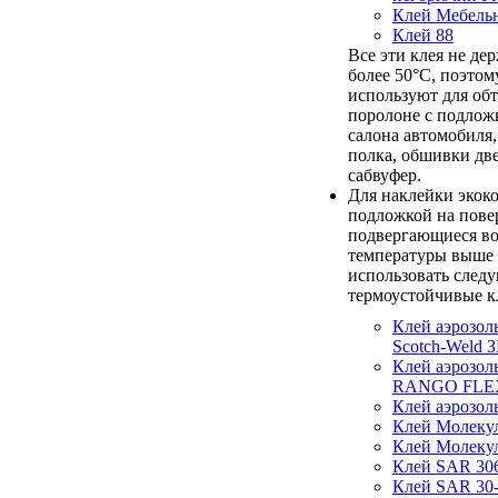
Клей Мебель
Клей 88
Все эти клея не де
более 50°С, поэтом
используют для об
поролоне с подлож
салона автомобиля,
полка, обшивки дв
сабвуфер.
Для наклейки экок
подложкой на пове
подвергающиеся в
температуры выше 
использовать след
термоустойчивые к
Клей аэрозол
Scotch-Weld З
Клей аэрозол
RANGO FLE
Клей аэрозо
Клей Молеку
Клей Молеку
Клей SAR 30
Клей SAR 30