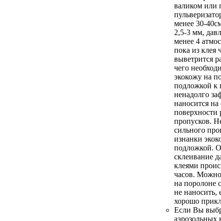
валиком или
пульверизатор
менее 30-40с
2,5-3 мм, дав
менее 4 атмос
пока из клея 
выветрится р
чего необход
экокожу на п
подложкой к 
ненадолго за
наносится на
поверхности 
пропусков. Н
сильного про
изнанки экок
подложкой. О
склеивание 
клеями проис
часов. Можно
на поролоне 
не наносить, 
хорошо прикл
Если Вы выбр
аэрозольных 