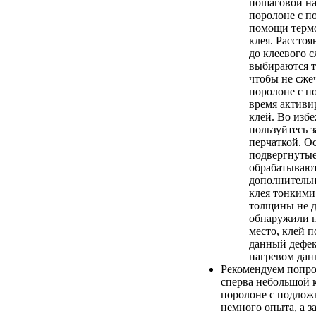
пошаговой на
поролоне с п
помощи терм
клея. Расстоя
до клеевого с
выбираются т
чтобы не сже
поролоне с п
время активи
клей. Во изб
пользуйтесь 
перчаткой. О
подвергнутые
обрабатывают
дополнительн
клея тонкими
толщины не д
обнаружили н
место, клей п
данный дефе
нагревом дан
Рекомендуем попро
сперва небольшой 
поролоне с подложк
немного опыта, а з