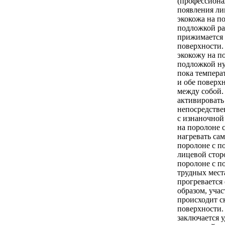
(профессиона
появления ли
экокожа на п
подложкой ра
прижимается 
поверхности
экокожу на п
подложкой ну
пока температ
и обе поверх
между собой.
активировать
непосредстве
с изнаночной
на поролоне 
нагревать са
поролоне с п
лицевой стор
поролоне с п
трудных мест
прогревается
образом, учас
происходит с
поверхности.
заключается 