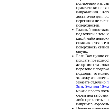
поперечном направ
практически не тян
направлении. Этого
достаточно для пош
перетяжки не силь
поверхностей.
Главный плюс экок
подложкой в том, ч
какой-либо поверх
сглаживаются все 
поверхность станов
ощупь.
Если Вам нужно ск
придать поверхност
ассортимента экок
поролоне с подлож
подходит, то можн
экокожу из нашего 
заказать отдельно
п
3мм, 5мм или 10мм
можно просто пост
слоем под выбранн
либо приклеить к 
например, аэрозоль
Поролон армирован