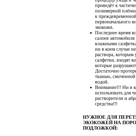
приведёт к частич
полимерной плёнки,
к преждевременной
первоначального в
экокожи.
Последнее время вс
салоне автомобиля
влажными салфетка
ни в коем случае не
раствора, которым
салфетки, входят к
которые разрушают
Достаточно протер
тканью, смоченной
водой.
Внимание!!! Ни в к
использовать для ч
растворители и аб
средства!!!
НУЖНОЕ ДЛЯ ПЕРЕ
ЭКОКОЖЕЙ НА ПОРО
ПОДЛОЖКОЙ: