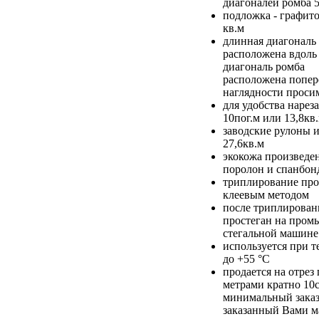
диагоналей ромба 
подложка - графит
кв.м
длинная диагональ
расположена вдоль 
диагональ ромба
расположена попере
наглядности проси
для удобства нарез
10пог.м или 13,8кв
заводские рулоны и
27,6кв.м
экокожа произведен
поролон и спанбон
триплирование про
клеевым методом
после триплирован
простеган на про
стегальной машине
используется при т
до +55 °С
продается на отре
метрами кратно 10
минимальный заказ
заказанный Вами м