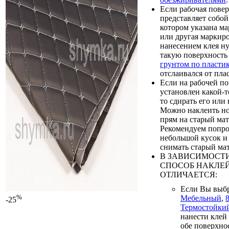
Если рабочая пове
представляет собой
котором указана м
или другая маркиро
нанесением клея н
такую поверхност
грунтом по пласти
отслаивался от пла
Если на рабочей п
установлен какой-т
то сдирать его или 
Можно наклеить н
прям на старый мат
Рекомендуем попро
небольшой кусок и 
снимать старый мат
В ЗАВИСИМОСТИ
СПОСОБ НАКЛЕ
ОТЛИЧАЕТСЯ:
Если Вы выб
%
Мебельный
,
-25
Термостойки
нанести клей
обе поверхно