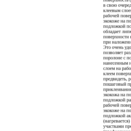
в свою очере
клеевым слоем
рабочей пове
экокоже на п
подложкой по
обладает липк
поверхности 
при наложени
Это очень удо
позволяет ра
поролоне с п
нанесенным н
слоем на раб
клеем поверх
предвидеть, 
пошаговый п
приклеивания
экокожа на п
подложкой ра
рабочей пове
экокоже на п
подложкой ак
(нагревается
участками п