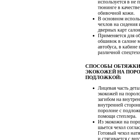
используется в не
тюнинге в качестве
обивочной кожи.
В основном исполь
чехлов на сидения 
дверных карт салон
Применяется для о
обшивок в салоне 
автобуса, в кабине
различной спецтех
СПОСОБЫ ОБТЯЖКИ
ЭКОКОЖЕЙ НА ПОРО
ПОДЛОЖКОЙ:
Лицевая часть дета
экокожей на пороло
загибом на внутре
внутренней сторон
поролоне с подлож
помощи степлера.
Из экокожи на пор
шьется чехол согла
Готовый чехол натя
и стягивается с вн