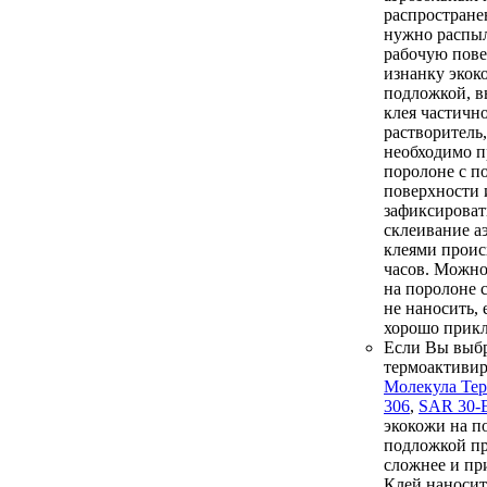
распростране
нужно распыл
рабочую пове
изнанку экок
подложкой, в
клея частичн
растворитель,
необходимо п
поролоне с п
поверхности 
зафиксироват
склеивание а
клеями проис
часов. Можно
на поролоне 
не наносить, 
хорошо прикл
Если Вы выб
термоактиви
Молекула Те
306
,
SAR 30-
экокожи на п
подложкой п
сложнее и пр
Клей наносит