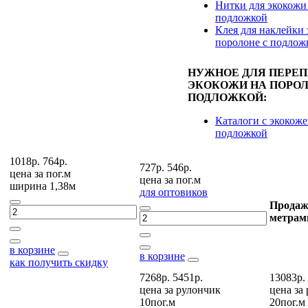
Нитки для экокожи
подложкой
Клея для наклейки 
поролоне с подлож
НУЖНОЕ ДЛЯ ПЕРЕ
ЭКОКОЖИ НА ПОРОЛ
ПОДЛОЖКОЙ:
Каталоги с экокоже
подложкой
1018р.
764р.
727р.
546р.
цена за
пог.м
цена за
пог.м
ширина 1,38м
для оптовиков
Продаж
метрам
в корзине
в корзине
как получить скидку
7268р.
5451р.
13083р.
цена за
рулончик
цена за
10пог.м
20пог.м