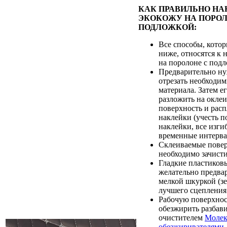
КАК ПРАВИЛЬНО НА
ЭКОКОЖУ НА ПОРОЛ
ПОДЛОЖКОЙ:
Все способы, кото
ниже, относятся к 
на поролоне с подл
Предварительно ну
отрезать необходи
материала. Затем е
разложить на окле
поверхность и расп
наклейки (учесть п
наклейки, все изги
временные интерва
Склеиваемые пове
необходимо зачист
Гладкие пластиков
желательно предва
мелкой шкуркой (зе
лучшего сцепления 
Рабочую поверхно
обезжирить разбав
очистителем
Молек
обезжиривателями
.