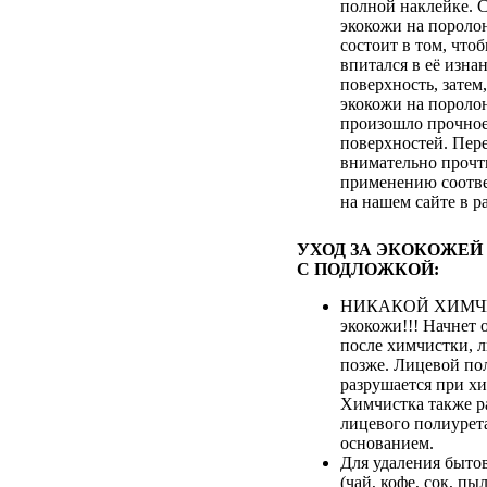
полной наклейке. 
экокожи на пороло
состоит в том, что
впитался в её изна
поверхность, затем
экокожи на пороло
произошло прочное
поверхностей. Пер
внимательно прочт
применению соотве
на нашем сайте в р
УХОД ЗА ЭКОКОЖЕЙ
С ПОДЛОЖКОЙ:
НИКАКОЙ ХИМЧИ
экокожи!!! Начнет 
после химчистки, 
позже. Лицевой по
разрушается при хи
Химчистка также р
лицевого полиурета
основанием.
Для удаления быто
(чай, кофе, сок, пыл