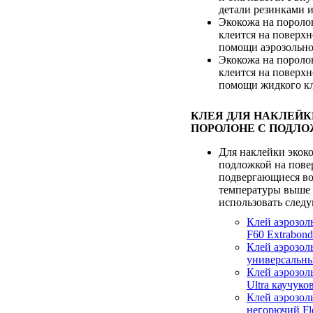
детали резинками 
Экокожа на пороло
клеится на поверхн
помощи аэрозольно
Экокожа на пороло
клеится на поверхн
помощи жидкого кл
КЛЕЯ ДЛЯ НАКЛЕЙК
ПОРОЛОНЕ С ПОДЛО
Для наклейки экок
подложкой на пове
подвергающиеся в
температуры выше 
использовать след
Клей аэрозол
F60 Extrabond
Клей аэрозо
универсальны
Клей аэрозол
Ultra каучук
Клей аэрозол
негорючий Fl