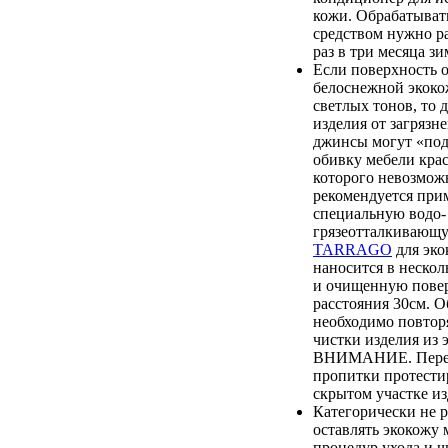
кожи. Обрабатыват
средством нужно ра
раз в три месяца зи
Если поверхность 
белоснежной экоко
светлых тонов, то 
изделия от загрязн
джинсы могут «по
обивку мебели крас
которого невозмож
рекомендуется при
специальную водо-
грязеотталкиваю
TARRAGO
для эко
наносится в нескол
и очищенную повер
расстояния 30см. О
необходимо повтор
чистки изделия из 
ВНИМАНИЕ. Перед
пропитки протестир
скрытом участке из
Категорически не 
оставлять экокожу 
процедур ухода и ч