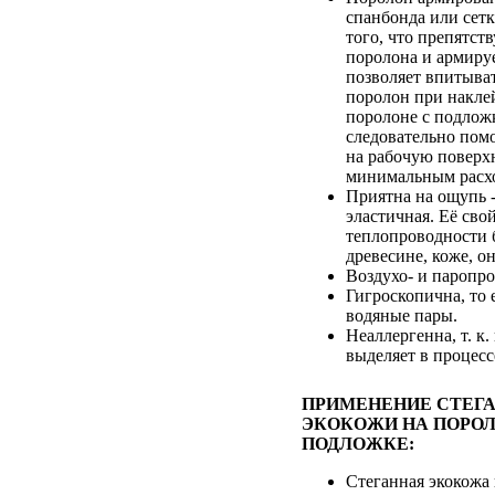
спанбонда или сетк
того, что препятст
поролона и армируе
позволяет впитыват
поролон при накле
поролоне с подложк
следовательно помо
на рабочую поверхн
минимальным расхо
Приятна на ощупь -
эластичная. Её сво
теплопроводности 
древесине, коже, он
Воздухо- и паропр
Гигроскопична, то 
водяные пары.
Неаллергенна, т. к.
выделяет в процесс
ПРИМЕНЕНИЕ СТЕГ
ЭКОКОЖИ НА ПОРОЛ
ПОДЛОЖКЕ:
Стеганная экокожа