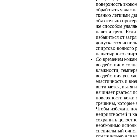
поверхность экоко
обработать увлажн
тканью легкими дв
обязательно протер
же способом удаля
налет и грязь. Если
избавиться от загря
допускается испол
спиртово-водного 
нашатырного спирт
Со временем кожан
воздействием солн
влажности, темпер
воздействия усыхае
эластичность и вн
вытирается, вытяги
начинает рваться п
поверхности кожи 
трещины, которые 
Чтобы избежать п
неприятностей и к
сохранить целостно
необходимо исполь
специальный очист
кондиционер для и