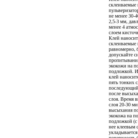
склеиваемые 
пульверизато
не менее 30-
2,5-3 мм, дав
менее 4 атмо
слоем кисточк
Клей наносит
склеиваемые 
равномерно, 
допускайте с
пропитывани
экокожи на п
подложкой. И
клей наноситс
пять тонких 
последующий
после высых
слоя. Время 
слоя 20-30 ми
высыхания по
экокожа на п
подложкой (с
нее клеевым 
укладывается
поверхность 