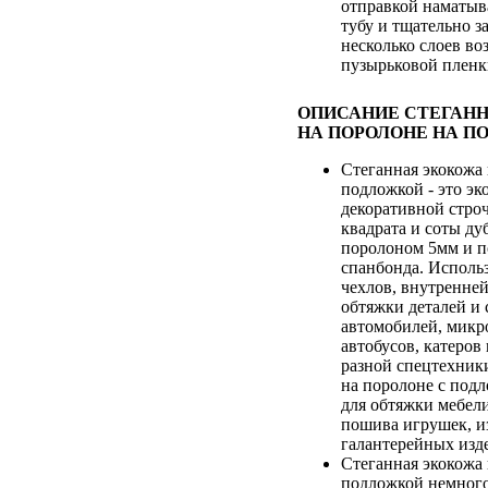
отправкой наматыв
тубу и тщательно з
несколько слоев во
пузырьковой плен
ОПИСАНИЕ СТЕГАН
НА ПОРОЛОНЕ НА П
Стеганная экокожа 
подложкой - это э
декоративной строч
квадрата и соты д
поролоном 5мм и п
спанбонда. Исполь
чехлов, внутренне
обтяжки деталей и
автомобилей, микр
автобусов, катеров
разной спецтехник
на поролоне с под
для обтяжки мебели
пошива игрушек, и
галантерейных изд
Стеганная экокожа 
подложкой немного