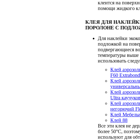
клеится на поверхн
помощи жидкого кл
КЛЕЯ ДЛЯ НАКЛЕЙК
ПОРОЛОНЕ С ПОДЛО
Для наклейки экок
подложкой на пове
подвергающиеся в
температуры выше 
использовать след
Клей аэрозол
F60 Extrabond
Клей аэрозо
универсальны
Клей аэрозол
Ultra каучук
Клей аэрозол
негорючий Fl
Клей Мебель
Клей 88
Все эти клея не де
более 50°С, поэтом
используют для об