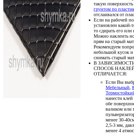
такую поверхност
грунтом по пласти
отслаивался от пла
Если на рабочей п
установлен какой-т
то сдирать его или 
Можно наклеить н
прям на старый мат
Рекомендуем попро
небольшой кусок и 
снимать старый мат
В ЗАВИСИМОСТИ
СПОСОБ НАКЛЕ
ОТЛИЧАЕТСЯ:
Если Вы выб
Мебельный
,
Термостойки
нанести клей
обе поверхно
валиком или
пульверизатор
менее 30-40с
2,5-3 мм, дав
менее 4 атмос