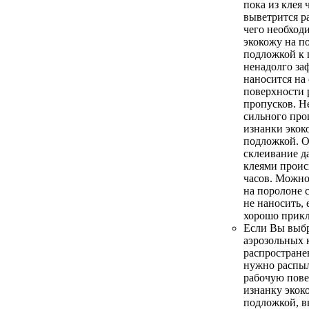
пока из клея 
выветрится р
чего необход
экокожу на п
подложкой к 
ненадолго за
наносится на
поверхности 
пропусков. Н
сильного про
изнанки экок
подложкой. О
склеивание 
клеями проис
часов. Можно
на поролоне 
не наносить, 
хорошо прикл
Если Вы выбр
аэрозольных 
распростране
нужно распыл
рабочую пове
изнанку экок
подложкой, в