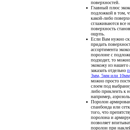
поверхностей.
Главный плюс экок
подложкой в том, ч
какой-либо поверх
сглаживаются все 
поверхность станов
ощупь.
Если Вам нужно ск
придать поверхност
ассортимента экок
поролоне с подлож
подходит, то можн
экокожу из нашего 
заказать отдельно
п
3мм, 5мм или 10мм
можно просто пост
слоем под выбранн
либо приклеить к 
например, аэрозоль
Поролон армирован
спанбонда или сетк
того, что препятст
поролона и армируе
позволяет впитыват
поролон при накле