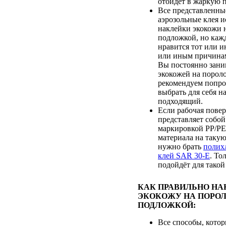
отойдет в жаркую п
Все представленны
аэрозольные клея и
наклейки экокожи 
подложкой, но каж
нравится тот или и
или иным причинам
Вы постоянно зани
экокожей на порол
рекомендуем попроб
выбрать для себя н
подходящий.
Если рабочая пове
представляет собой
маркировкой PP/PE,
материала на таку
нужно брать
полих
клей SAR 30-E
. То
подойдёт для такой
КАК ПРАВИЛЬНО НА
ЭКОКОЖУ НА ПОРОЛ
ПОДЛОЖКОЙ:
Все способы, кото