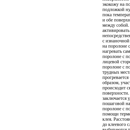
экокожу на п
подложкой ну
пока температ
и обе поверх
между собой.
активировать
непосредстве
с изнаночной
на поролоне 
нагревать са
поролоне с п
лицевой стор
поролоне с п
трудных мест
прогревается
образом, учас
происходит с
поверхности.
заключается 
пошаговой на
поролоне с п
помощи терм
клея. Расстоя
до клеевого с
выбираются т