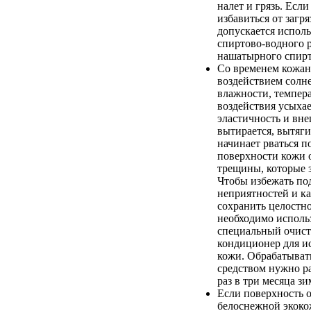
налет и грязь. Если
избавиться от загря
допускается испол
спиртово-водного 
нашатырного спирт
Со временем кожан
воздействием солн
влажности, темпер
воздействия усыхае
эластичность и вн
вытирается, вытяги
начинает рваться п
поверхности кожи 
трещины, которые 
Чтобы избежать п
неприятностей и к
сохранить целостно
необходимо исполь
специальный очист
кондиционер для и
кожи. Обрабатыват
средством нужно ра
раз в три месяца зи
Если поверхность 
белоснежной экоко