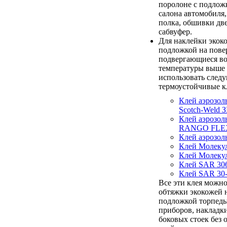
поролоне с подлож
салона автомобиля,
полка, обшивки дв
сабвуфер.
Для наклейки экок
подложкой на пове
подвергающиеся в
температуры выше 
использовать след
термоустойчивые к
Клей аэрозол
Scotch-Weld З
Клей аэрозол
RANGO FLE
Клей аэрозо
Клей Молеку
Клей Молеку
Клей SAR 30
Клей SAR 30
Все эти клея можно
обтяжки экокожей 
подложкой торпеды
приборов, накладк
боковых стоек без 