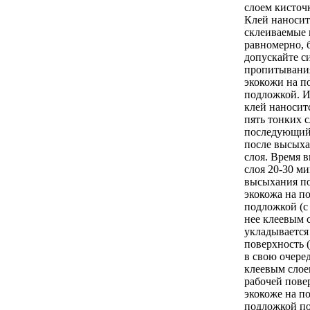
слоем кисточк
Клей наносит
склеиваемые 
равномерно, 
допускайте с
пропитывани
экокожи на п
подложкой. И
клей наноситс
пять тонких 
последующий
после высых
слоя. Время 
слоя 20-30 ми
высыхания по
экокожа на п
подложкой (с
нее клеевым 
укладывается
поверхность 
в свою очере
клеевым слоем
рабочей пове
экокоже на п
подложкой по