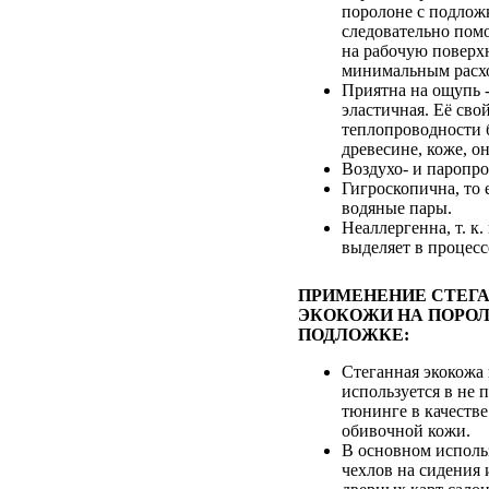
поролоне с подложк
следовательно помо
на рабочую поверхн
минимальным расхо
Приятна на ощупь -
эластичная. Её сво
теплопроводности 
древесине, коже, он
Воздухо- и паропр
Гигроскопична, то 
водяные пары.
Неаллергенна, т. к.
выделяет в процесс
ПРИМЕНЕНИЕ СТЕГ
ЭКОКОЖИ НА ПОРОЛ
ПОДЛОЖКЕ:
Стеганная экокожа
используется в не
тюнинге в качестве
обивочной кожи.
В основном исполь
чехлов на сидения 