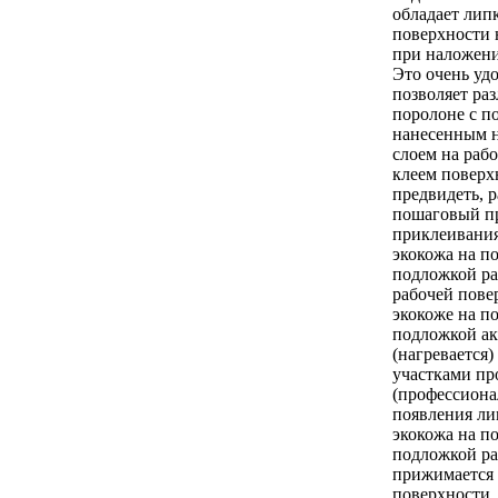
обладает липк
поверхности 
при наложени
Это очень удо
позволяет ра
поролоне с п
нанесенным н
слоем на раб
клеем поверх
предвидеть, 
пошаговый п
приклеивания
экокожа на п
подложкой ра
рабочей пове
экокоже на п
подложкой ак
(нагревается
участками п
(профессиона
появления ли
экокожа на п
подложкой ра
прижимается 
поверхности