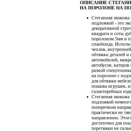
ОПИСАНИЕ СТЕГАН
НА ПОРОЛОНЕ НА П
Стеганная экокожа 
подложкой - это э
декоративной строч
квадрата и соты д
поролоном 5мм и п
спанбонда. Исполь
чехлов, внутренне
обтяжки деталей и
автомобилей, микр
автобусов, катеров
разной спецтехник
на поролоне с под
для обтяжки мебели
пошива игрушек, и
галантерейных изд
Стеганная экокожа 
подложкой немного
поперечном направ
практически не тян
направлении. Этого
достаточно для пош
перетяжки не силь