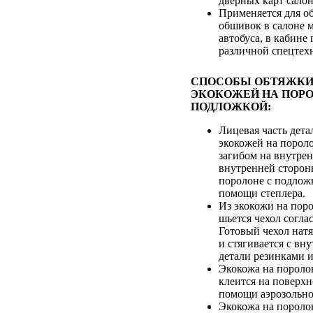
дверных карт салон
Применяется для о
обшивок в салоне 
автобуса, в кабине
различной спецтех
СПОСОБЫ ОБТЯЖКИ
ЭКОКОЖЕЙ НА ПОРО
ПОДЛОЖКОЙ:
Лицевая часть дета
экокожей на пороло
загибом на внутре
внутренней сторон
поролоне с подлож
помощи степлера.
Из экокожи на пор
шьется чехол согла
Готовый чехол натя
и стягивается с вн
детали резинками 
Экокожа на пороло
клеится на поверхн
помощи аэрозольно
Экокожа на пороло