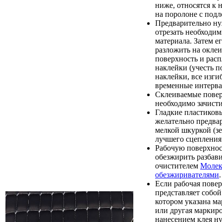
ниже, относятся к 
на поролоне с подл
Предварительно ну
отрезать необходи
материала. Затем е
разложить на окле
поверхность и расп
наклейки (учесть п
наклейки, все изги
временные интерва
Склеиваемые пове
необходимо зачист
Гладкие пластиков
желательно предва
мелкой шкуркой (зе
лучшего сцепления 
Рабочую поверхно
обезжирить разбав
очистителем
Молек
обезжиривателями
.
Если рабочая пове
представляет собой
котором указана м
или другая маркиро
нанесением клея н