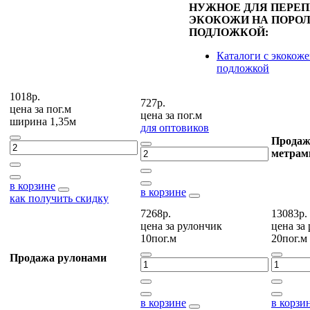
НУЖНОЕ ДЛЯ ПЕРЕ
ЭКОКОЖИ НА ПОРОЛ
ПОДЛОЖКОЙ:
Каталоги с экокоже
подложкой
1018р.
727р.
цена за
пог.м
цена за
пог.м
ширина 1,35м
для оптовиков
Продаж
метрам
в корзине
в корзине
как получить скидку
7268р.
13083р.
цена за
рулончик
цена за
10пог.м
20пог.м
Продажа рулонами
в корзине
в корзи