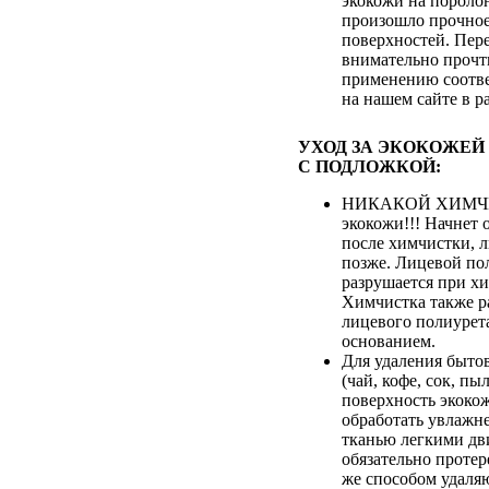
экокожи на пороло
произошло прочное
поверхностей. Пер
внимательно прочт
применению соотве
на нашем сайте в р
УХОД ЗА ЭКОКОЖЕЙ
С ПОДЛОЖКОЙ:
НИКАКОЙ ХИМЧИ
экокожи!!! Начнет 
после химчистки, 
позже. Лицевой по
разрушается при хи
Химчистка также р
лицевого полиурета
основанием.
Для удаления быто
(чай, кофе, сок, пыл
поверхность экоко
обработать увлажн
тканью легкими дв
обязательно протер
же способом удаля