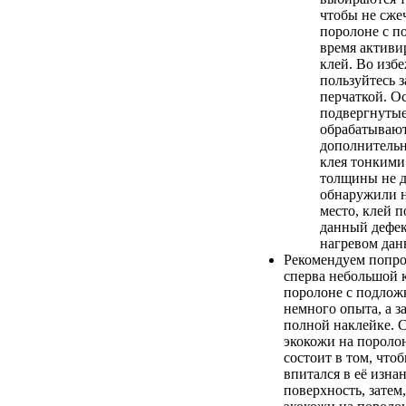
чтобы не сже
поролоне с п
время активи
клей. Во изб
пользуйтесь 
перчаткой. О
подвергнутые
обрабатывают
дополнительн
клея тонкими
толщины не д
обнаружили н
место, клей п
данный дефе
нагревом дан
Рекомендуем попро
сперва небольшой 
поролоне с подложк
немного опыта, а з
полной наклейке. 
экокожи на пороло
состоит в том, что
впитался в её изна
поверхность, затем