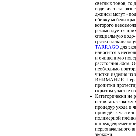
светлых тонов, то 
изделия от загрязн
джинсы могут «по
обивку мебели крас
которого невозмож
рекомендуется при
специальную водо-
грязеотталкиваю
TARRAGO
для эко
наносится в нескол
и очищенную повер
расстояния 30см. О
необходимо повтор
чистки изделия из 
ВНИМАНИЕ. Перед
пропитки протестир
скрытом участке из
Категорически не 
оставлять экокожу 
процедур ухода и ч
приведёт к частич
полимерной плёнки,
к преждевременной
первоначального в
экокожи.