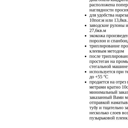
расположена попере
наглядности проси
для удобства нарез
10пог.м или 13,8кв
заводские рулоны и
27,6кв.м
экокожа произведен
поролон и спанбон
триплирование про
клеевым методом
после триплирован
простеган на про
стегальной машине
используется при т
до +55 °С
продается на отре
метрами кратно 10
минимальный заказ
заказанный Вами м
отправкой наматыв
тубу и тщательно з
несколько слоев во
пузырьковой плен