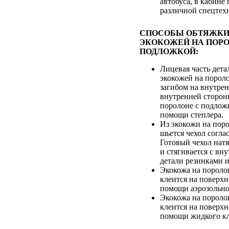
автобуса, в кабине
различной спецтех
СПОСОБЫ ОБТЯЖКИ
ЭКОКОЖЕЙ НА ПОРО
ПОДЛОЖКОЙ:
Лицевая часть дета
экокожей на пороло
загибом на внутре
внутренней сторон
поролоне с подлож
помощи степлера.
Из экокожи на пор
шьется чехол согла
Готовый чехол натя
и стягивается с вн
детали резинками 
Экокожа на пороло
клеится на поверхн
помощи аэрозольно
Экокожа на пороло
клеится на поверхн
помощи жидкого кл