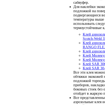
сабвуфер.
Для наклейки экок
подложкой на пове
подвергающиеся в
температуры выше 
использовать след
термоустойчивые к
Клей аэрозол
Scotch-Weld З
Клей аэрозол
RANGO FLE
Клей аэрозо
Клей Молеку
Клей Молеку
Клей SAR 30
Клей SAR 30
Все эти клея можно
обтяжки экокожей 
подложкой торпеды
приборов, накладк
боковых стоек без 
отойдет в жаркую п
Все представленны
аэрозольные клея и