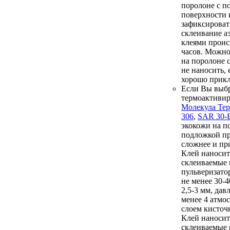
поролоне с п
поверхности 
зафиксироват
склеивание а
клеями проис
часов. Можно
на поролоне 
не наносить, 
хорошо прикл
Если Вы выб
термоактиви
Молекула Те
306
,
SAR 30-
экокожи на п
подложкой п
сложнее и пр
Клей наносит
склеиваемые 
пульверизато
не менее 30-
2,5-3 мм, дав
менее 4 атмо
слоем кисточк
Клей наносит
склеиваемые 