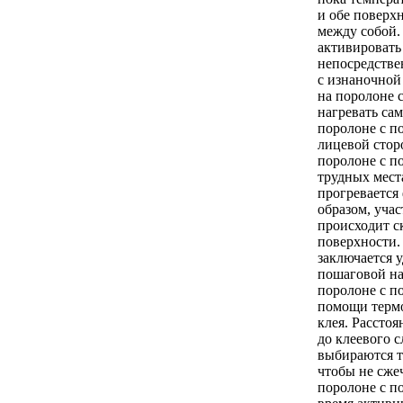
и обе поверх
между собой.
активировать
непосредстве
с изнаночной
на поролоне 
нагревать са
поролоне с п
лицевой стор
поролоне с п
трудных мест
прогревается
образом, учас
происходит с
поверхности.
заключается 
пошаговой на
поролоне с п
помощи терм
клея. Расстоя
до клеевого с
выбираются т
чтобы не сже
поролоне с п