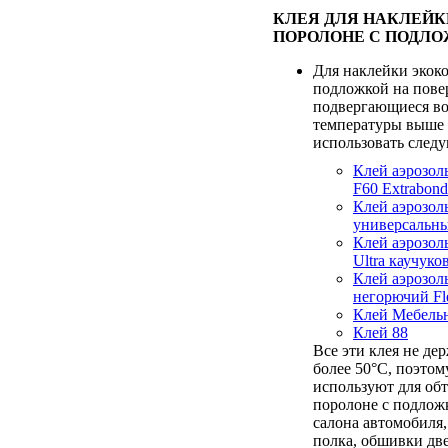
КЛЕЯ ДЛЯ НАКЛЕЙК
ПОРОЛОНЕ С ПОДЛО
Для наклейки экок
подложкой на пове
подвергающиеся в
температуры выше 
использовать след
Клей аэрозол
F60 Extrabond
Клей аэрозо
универсальны
Клей аэрозол
Ultra каучук
Клей аэрозол
негорючий Fl
Клей Мебель
Клей 88
Все эти клея не де
более 50°С, поэтом
используют для об
поролоне с подлож
салона автомобиля,
полка, обшивки дв