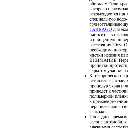
обивку мебели крас
которого невозмож
рекомендуется при
специальную водо-
грязеотталкиваю
TARRAGO
для эко
наносится в нескол
и очищенную повер
расстояния 30см. О
необходимо повтор
чистки изделия из 
ВНИМАНИЕ. Перед
пропитки протестир
скрытом участке из
Категорически не 
оставлять экокожу 
процедур ухода и ч
приведёт к частич
полимерной плёнки,
к преждевременной
первоначального в
экокожи.
Последнее время вс
салоне автомобиля
влажными салфетка