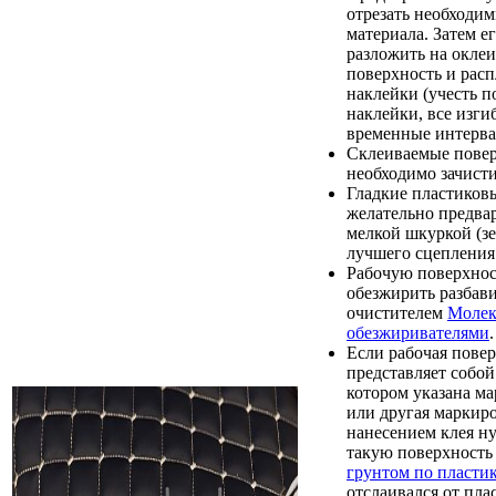
отрезать необходи
материала. Затем е
разложить на окле
поверхность и расп
наклейки (учесть п
наклейки, все изги
временные интерва
Склеиваемые пове
необходимо зачист
Гладкие пластиков
желательно предва
мелкой шкуркой (зе
лучшего сцепления 
Рабочую поверхно
обезжирить разбав
очистителем
Молек
обезжиривателями
.
Если рабочая пове
представляет собой
котором указана м
или другая маркиро
нанесением клея н
такую поверхност
грунтом по пласти
отслаивался от пла