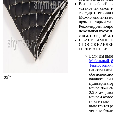
Если на рабочей п
установлен какой-т
то сдирать его или 
Можно наклеить н
прям на старый мат
Рекомендуем попро
небольшой кусок и 
снимать старый мат
В ЗАВИСИМОСТИ
СПОСОБ НАКЛЕ
ОТЛИЧАЕТСЯ:
Если Вы выб
Мебельный
,
Термостойки
нанести клей
обе поверхно
%
-25
валиком или
пульверизатор
менее 30-40с
2,5-3 мм, дав
менее 4 атмос
пока из клея 
выветрится р
чего необход