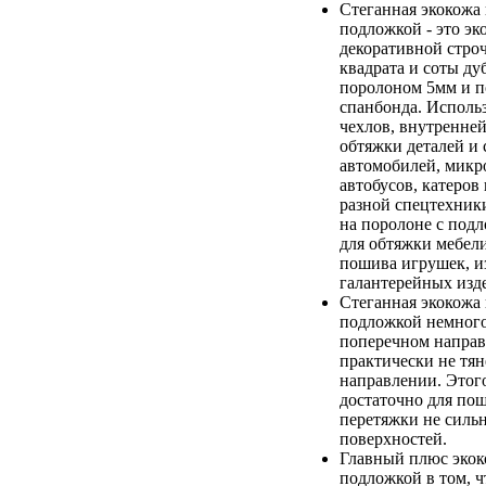
Стеганная экокожа 
подложкой - это э
декоративной строч
квадрата и соты д
поролоном 5мм и п
спанбонда. Исполь
чехлов, внутренне
обтяжки деталей и
автомобилей, микр
автобусов, катеров
разной спецтехник
на поролоне с под
для обтяжки мебели
пошива игрушек, и
галантерейных изд
Стеганная экокожа 
подложкой немного
поперечном направ
практически не тян
направлении. Этого
достаточно для пош
перетяжки не силь
поверхностей.
Главный плюс экок
подложкой в том, ч