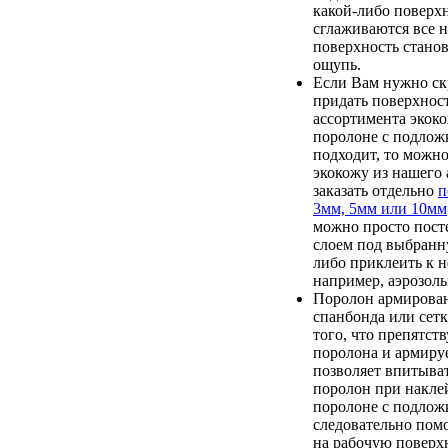
какой-либо поверх
сглаживаются все 
поверхность станов
ощупь.
Если Вам нужно ск
придать поверхност
ассортимента экок
поролоне с подлож
подходит, то можн
экокожу из нашего 
заказать отдельно
п
3мм, 5мм или 10мм
можно просто пост
слоем под выбранн
либо приклеить к 
например, аэрозоль
Поролон армирован
спанбонда или сетк
того, что препятст
поролона и армируе
позволяет впитыват
поролон при накле
поролоне с подложк
следовательно помо
на рабочую поверхн