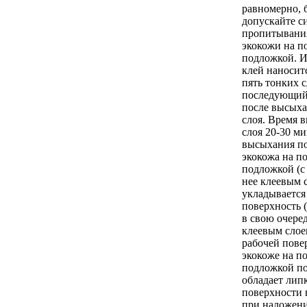
равномерно, 
допускайте с
пропитывани
экокожи на п
подложкой. И
клей наноситс
пять тонких 
последующий
после высых
слоя. Время 
слоя 20-30 ми
высыхания по
экокожа на п
подложкой (с
нее клеевым 
укладывается
поверхность 
в свою очере
клеевым слоем
рабочей пове
экокоже на п
подложкой по
обладает липк
поверхности 
при наложени