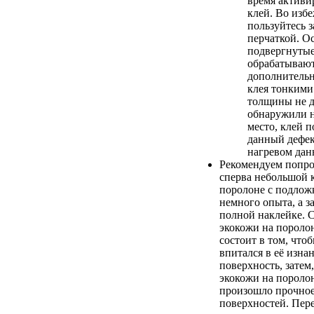
время активи
клей. Во изб
пользуйтесь 
перчаткой. О
подвергнутые
обрабатывают
дополнительн
клея тонкими
толщины не д
обнаружили н
место, клей п
данный дефе
нагревом дан
Рекомендуем попро
сперва небольшой 
поролоне с подложк
немного опыта, а з
полной наклейке. 
экокожи на пороло
состоит в том, что
впитался в её изна
поверхность, затем
экокожи на пороло
произошло прочное
поверхностей. Пер