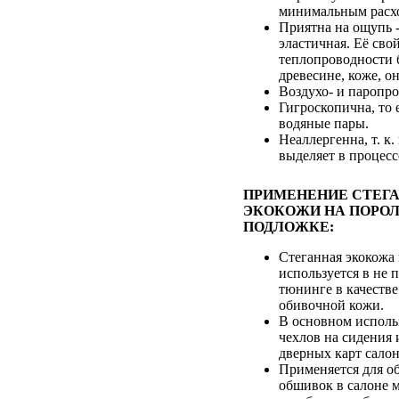
минимальным расхо
Приятна на ощупь -
эластичная. Её сво
теплопроводности 
древесине, коже, он
Воздухо- и паропр
Гигроскопична, то 
водяные пары.
Неаллергенна, т. к.
выделяет в процесс
ПРИМЕНЕНИЕ СТЕГ
ЭКОКОЖИ НА ПОРОЛ
ПОДЛОЖКЕ:
Стеганная экокожа
используется в не
тюнинге в качестве
обивочной кожи.
В основном исполь
чехлов на сидения 
дверных карт салон
Применяется для о
обшивок в салоне 