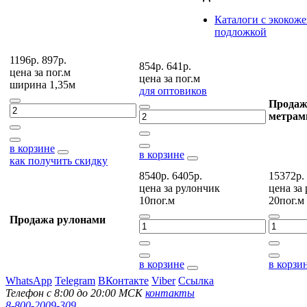
Каталоги с экокоже
подложкой
1196р.
897р.
854р.
641р.
цена за
пог.м
цена за
пог.м
ширина 1,35м
для оптовиков
Продаж
метрам
в корзине
в корзине
как получить скидку
8540р.
6405р.
15372р.
цена за
рулончик
цена за
10пог.м
20пог.м
Продажа рулонами
в корзине
в корзи
WhatsApp
Telegram
ВКонтакте
Viber
Ссылка
Телефон с 8:00 до 20:00 МСК
контакты
8-800-2009-309