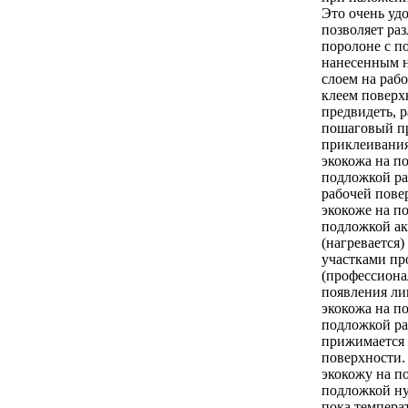
Это очень удо
позволяет ра
поролоне с п
нанесенным н
слоем на раб
клеем поверх
предвидеть, 
пошаговый п
приклеивания
экокожа на п
подложкой ра
рабочей пове
экокоже на п
подложкой ак
(нагревается
участками п
(профессиона
появления ли
экокожа на п
подложкой ра
прижимается 
поверхности
экокожу на п
подложкой ну
пока температ