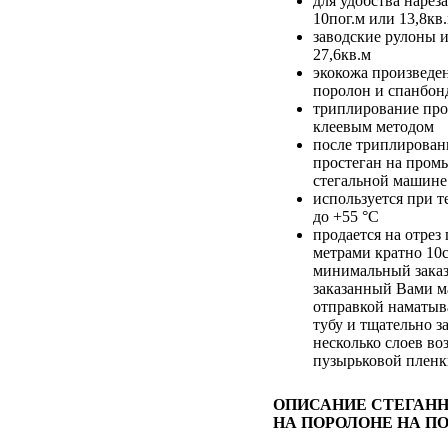
для удобства нарез
10пог.м или 13,8кв
заводские рулоны и
27,6кв.м
экокожа произведен
поролон и спанбон
триплирование про
клеевым методом
после триплирован
простеган на про
стегальной машине
используется при т
до +55 °С
продается на отре
метрами кратно 10
минимальный заказ
заказанный Вами м
отправкой наматыв
тубу и тщательно з
несколько слоев во
пузырьковой плен
ОПИСАНИЕ СТЕГАН
НА ПОРОЛОНЕ НА П