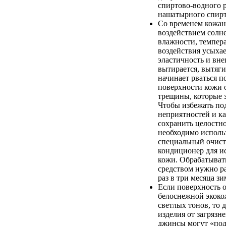
спиртово-водного 
нашатырного спирт
Со временем кожан
воздействием солн
влажности, темпер
воздействия усыхае
эластичность и вн
вытирается, вытяги
начинает рваться п
поверхности кожи 
трещины, которые 
Чтобы избежать п
неприятностей и к
сохранить целостно
необходимо исполь
специальный очист
кондиционер для и
кожи. Обрабатыват
средством нужно ра
раз в три месяца зи
Если поверхность 
белоснежной экоко
светлых тонов, то 
изделия от загрязн
джинсы могут «по