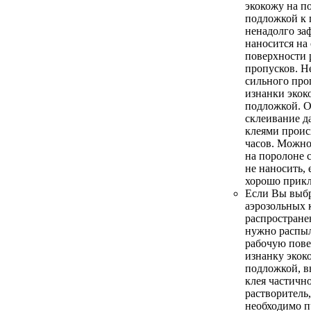
экокожу на п
подложкой к 
ненадолго за
наносится на
поверхности 
пропусков. Н
сильного про
изнанки экок
подложкой. О
склеивание 
клеями проис
часов. Можно
на поролоне 
не наносить, 
хорошо прикл
Если Вы выбр
аэрозольных 
распростране
нужно распыл
рабочую пове
изнанку экок
подложкой, в
клея частичн
растворитель,
необходимо п