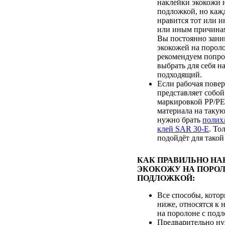
наклейки экокожи 
подложкой, но каж
нравится тот или и
или иным причинам
Вы постоянно зани
экокожей на порол
рекомендуем попроб
выбрать для себя н
подходящий.
Если рабочая пове
представляет собой
маркировкой PP/PE,
материала на таку
нужно брать
полих
клей SAR 30-E
. То
подойдёт для такой
КАК ПРАВИЛЬНО НА
ЭКОКОЖУ НА ПОРОЛ
ПОДЛОЖКОЙ:
Все способы, кото
ниже, относятся к 
на поролоне с подл
Предварительно ну