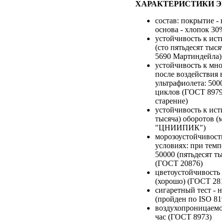
ХАРАКТЕРИСТИКИ Э
состав: покрытие -
основа - хлопок 30
устойчивость к ис
(сто пятьдесят тыся
5690 Мартиндейла)
устойчивость к мн
после воздействия 
ультрафиолета: 500
циклов (ГОСТ 8979
старение)
устойчивость к ист
тысяча) оборотов (
"ЦНИИПИК")
морозоустойчивост
условиях: при темпе
50000 (пятьдесят т
(ГОСТ 20876)
цветоустойчивость 
(хорошо) (ГОСТ 28
сигаретный тест - 
(пройден по ISO 81
воздухопроницаемос
час (ГОСТ 8973)