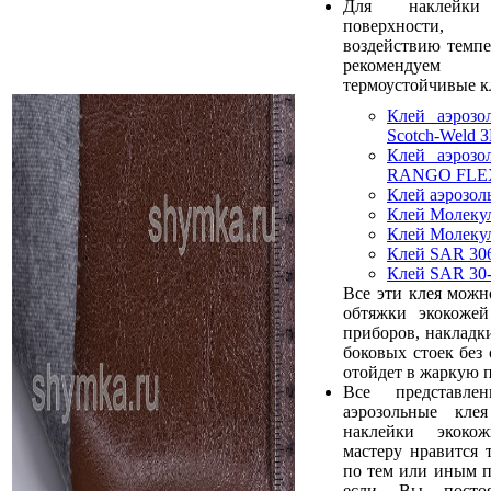
Для наклейк
поверхности, 
воздействию темп
рекомендуем 
термоустойчивые к
Клей аэрозо
Scotch-Weld З
Клей аэрозо
RANGO FLE
Клей аэрозо
Клей Молеку
Клей Молеку
Клей SAR 30
Клей SAR 30
Все эти клея можн
обтяжки экокожей
приборов, накладк
боковых стоек без 
отойдет в жаркую п
Все представл
аэрозольные кле
наклейки экоко
мастеру нравится 
по тем или иным п
если Вы постоя