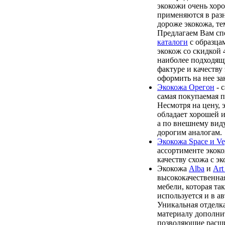
экокожи очень хоро
применяются в раз
дороже экокожа, те
Предлагаем Вам сп
каталоги
с образца
экокож со скидкой 
наиболее подходящ
фактуре и качеству
оформить на нее зак
Экокожа Орегон
- 
самая покупаемая п
Несмотря на цену, 
обладает хорошей 
а по внешнему виду
дорогим аналогам.
Экокожа Space и Ve
ассортименте экоко
качеству схожа с э
Экокожа
Alba
и
Art
высококачественная
мебели, которая та
используется и в а
Уникальная отделк
материалу дополни
позволяющие расши