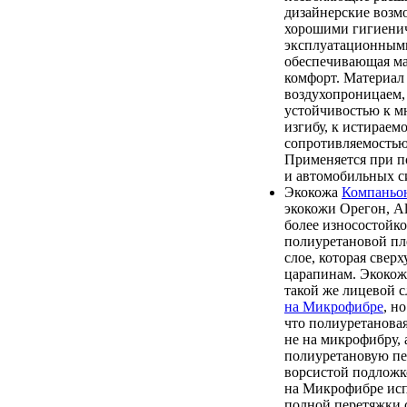
дизайнерские возм
хорошими гигиени
эксплуатационными
обеспечивающая м
комфорт. Материал 
воздухопроницаем,
устойчивостью к м
изгибу, к истираем
сопротивляемостью
Применяется при п
и автомобильных с
Экокожа
Компаньо
экокожи Орегон, Alb
более износостойк
полиуретановой пл
слое, которая свер
царапинам. Экокож
такой же лицевой с
на Микрофибре
, н
что полиуретановая
не на микрофибру, 
полиуретановую пе
ворсистой подложк
на Микрофибре исп
полной перетяжки 