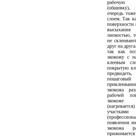
рабочую
(обшивку),
очередь тож
слоем. Так к
поверхности 
высыхани
липкостью, т
не склеиваю
друг на друга
так как поз
экокожу с н
клеевым сл
покрытую кл
предвидеть
пошагов
приклеивания
экокожа ра
рабочей по
экокоже 
(нагревает
участками
(профессион
появления ли
экокожа ра
прижимае