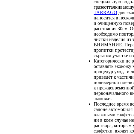
специальную водо-
грязеотталкиваю
TARRAGO
для эко
наносится в нескол
и очищенную повер
расстояния 30см. О
необходимо повтор
чистки изделия из 
ВНИМАНИЕ. Перед
пропитки протестир
скрытом участке из
Категорически не 
оставлять экокожу 
процедур ухода и ч
приведёт к частич
полимерной плёнки,
к преждевременной
первоначального в
экокожи.
Последнее время вс
салоне автомобиля
влажными салфетка
ни в коем случае не
раствора, которым
салфетки, входят к