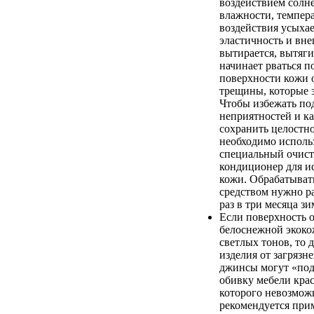
воздействием солн
влажности, темпер
воздействия усыхае
эластичность и вн
вытирается, вытяги
начинает рваться п
поверхности кожи 
трещины, которые 
Чтобы избежать п
неприятностей и к
сохранить целостно
необходимо исполь
специальный очист
кондиционер для и
кожи. Обрабатыват
средством нужно ра
раз в три месяца зи
Если поверхность 
белоснежной экоко
светлых тонов, то 
изделия от загрязн
джинсы могут «по
обивку мебели крас
которого невозмож
рекомендуется при