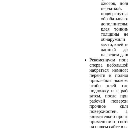
ожогов, пол
перчатк
подвергнуты
обрабаты
дополнитель
клея тонки
толщины не
обнаружили
место, клей 
данный де
нагревом дан
Рекомендуем попр
сперва небольшо
набраться немног
перейти к полно
приклейки экокож
чтобы клей сле
подложку и в раб
затем, после пр
рабочей поверхн
прочное скл
поверхностей. 
внимательно прочт
применению соотв
на нашем сайте в р