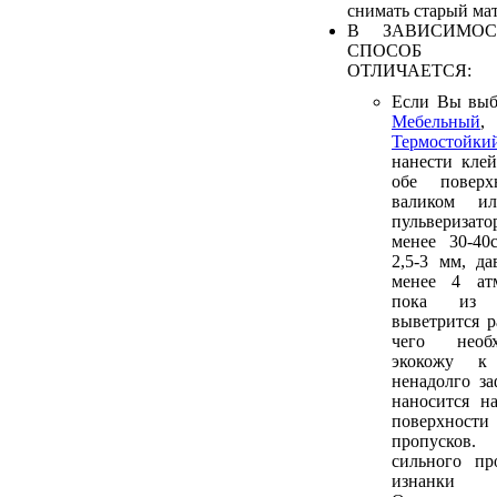
снимать старый мат
В ЗАВИСИМОС
СПОСОБ 
ОТЛИЧАЕТСЯ:
Если Вы выб
Мебельный
Термостойки
нанести кле
обе поверх
валиком и
пульверизато
менее 30-40
2,5-3 мм, да
менее 4 атм
пока из 
выветрится р
чего необ
экокожу к
ненадолго за
наносится н
поверхности
пропусков.
сильного пр
изнанк