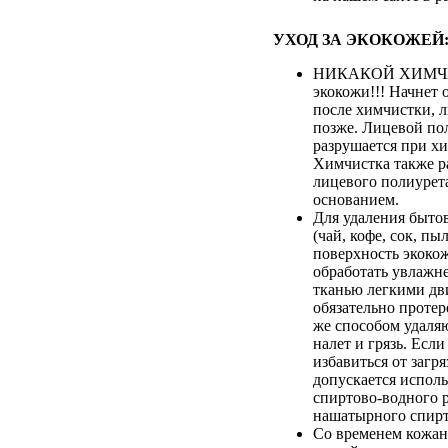
УХОД ЗА ЭКОКОЖЕЙ
НИКАКОЙ ХИМЧИ
экокожи!!! Начнет 
после химчистки, 
позже. Лицевой по
разрушается при хи
Химчистка также р
лицевого полиурета
основанием.
Для удаления быто
(чай, кофе, сок, пыл
поверхность экоко
обработать увлажн
тканью легкими дв
обязательно протер
же способом удаля
налет и грязь. Если
избавиться от загря
допускается испол
спиртово-водного 
нашатырного спирт
Со временем кожан