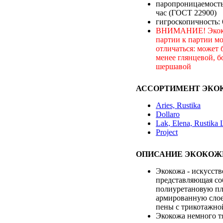
паропроницаемость:
час (ГОСТ 22900)
гигроскопичность:
ВНИМАНИЕ! Экоко
партии к партии м
отличаться: может 
менее глянцевой, б
шершавой
АССОРТИМЕНТ ЭКО
Aries, Rustika
Dollaro
Lak, Elena, Rustika 
Project
ОПИСАНИЕ ЭКОКОЖ
Экокожа - искусств
представляющая со
полиуретановую пл
армированную сло
пены с трикотажно
Экокожа немного т