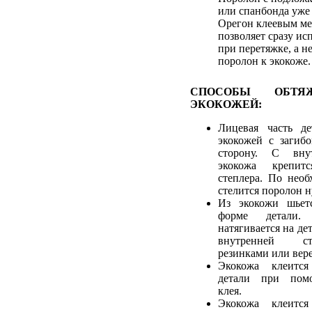
или спанбонда уже 
Орегон клеевым ме
позволяет сразу ис
при перетяжке, а н
поролон к экокоже.
СПОСОБЫ ОБТЯ
ЭКОКОЖЕЙ:
Лицевая часть де
экокожей с загиб
сторону. С вну
экокожа крепи
степлера. По необ
стелится поролон 
Из экокожи шьетс
форме детали.
натягивается на дет
внутренней с
резинками или вер
Экокожа клеится
детали при помо
клея.
Экокожа клеится