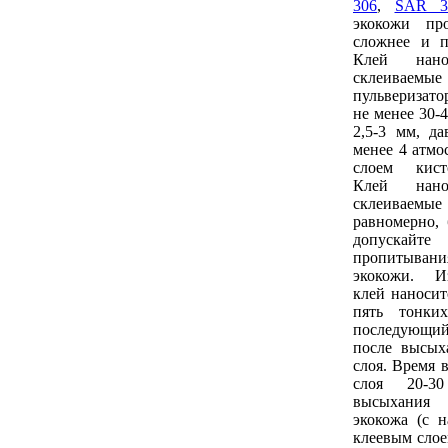
306
,
SAR 3
экокожи пр
сложнее и 
Клей нан
склеиваемые
пульверизат
не менее 30-
2,5-3 мм, да
менее 4 атмо
слоем кист
Клей нан
склеиваем
равномерно, 
допуска
пропитыван
экокожи. И
клей наносит
пять тонки
последующи
после высых
слоя. Время 
слоя 20-3
высыхания 
экокожа (с 
клеевым слое