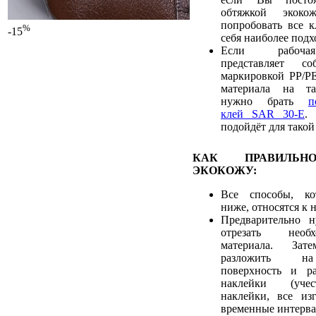
обтяжкой экокож
попробовать все к
%
-15
себя наиболее под
Если рабочая
представляет с
маркировкой PP/PE
материала на та
нужно брать
п
клей SAR 30-E
.
подойдёт для такой
КАК ПРАВИЛЬН
ЭКОКОЖУ:
Все способы, ко
ниже, относятся к 
Предварительно 
отрезать необ
материала. Зат
разложить на
поверхность и ра
наклейки (учес
наклейки, все из
временные интерва