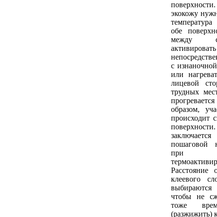
поверхнос
экокожу нужн
температура
обе поверхн
между с
активироват
непосредстве
с изнаночной
или нагрева
лицевой ст
трудных мес
прогревает
образом, уча
происходит с
поверхно
заключае
пошаговой 
при 
термоактив
Расстояние 
клеевого сл
выбираются
чтобы не с
тоже врем
(разжижить) 