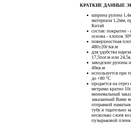
КРАТКИЕ ДАННЫЕ Э
ширина рулона 1,4
материала 1,2мм, п
Китай
состав: покрытие -
основа - хлопок 30
поверхностная пло
480±20г/кв.м
для удобства нарез
17,5пог.м или 24,5к
заводские рулоны и
49кв.м
используется при т
до +80 °С
продается на отре
метрами кратно 10
минимальный заказ
заказанный Вами м
отправкой наматыв
тубу и тщательно з
несколько слоев во
пузырьковой плен