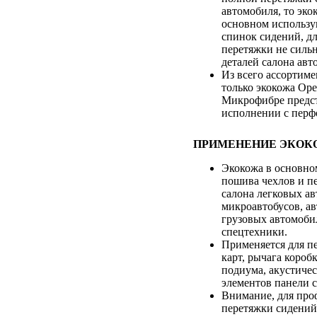
автомобиля, то эк
основном использу
спинок сидений, д
перетяжки не силь
деталей салона авт
Из всего ассортиме
только экокожа Оре
Микрофибре предст
исполнении с перф
ПРИМЕНЕНИЕ ЭКОК
Экокожа в основно
пошива чехлов и п
салона легковых а
микроавтобусов, ав
грузовых автомоби
спецтехники.
Применяется для п
карт, рычага коробк
подиума, акустичес
элементов панели с
Внимание, для про
перетяжки сидений