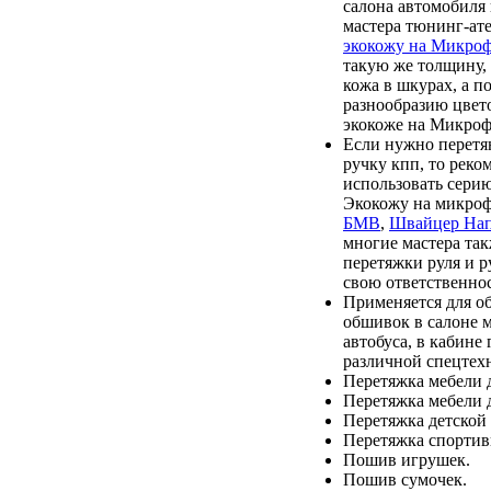
салона автомобиля 
мастера тюнинг-ат
экокожу на Микро
такую же толщину, 
кожа в шкурах, а по
разнообразию цвет
экокоже на Микроф
Если нужно перетя
ручку кпп, то реко
использовать сери
Экокожу на микро
БМВ
,
Швайцер На
многие мастера та
перетяжки руля и р
свою ответственнос
Применяется для о
обшивок в салоне 
автобуса, в кабине
различной спецтех
Перетяжка мебели д
Перетяжка мебели 
Перетяжка детской
Перетяжка спортив
Пошив игрушек.
Пошив сумочек.