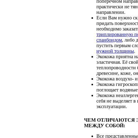
поперечном направ
практически не тян
направлении.
Если Вам нужно ск
придать поверхност
необходимо заказат
триплированную п
спанбондом
, либо
пустить первым с
нужной толщины
.
Экокожа приятна на
эластичная. Её сво
теплопроводности 
древесине, коже, он
Экокожа воздухо- 
Экокожа гигроскопи
поглощает водяные
Экокожа неаллерген
себя не выделяет в
эксплуатации.
ЧЕМ ОТЛИЧАЮТСЯ 
МЕЖДУ СОБОЙ:
Все представленны