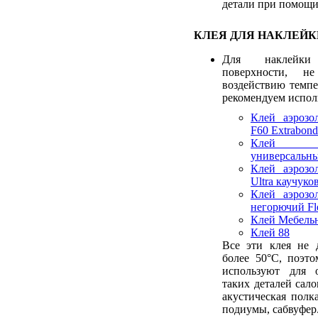
детали при помощи
КЛЕЯ ДЛЯ НАКЛЕЙК
Для наклейк
поверхности, не
воздействию темп
рекомендуем исполь
Клей аэрозо
F60 Extrabond
Клей а
универсальны
Клей аэрозо
Ultra каучук
Клей аэрозо
негорючий Fl
Клей Мебель
Клей 88
Все эти клея не 
более 50°С, поэт
используют для 
таких деталей сало
акустическая полк
подиумы, сабвуфер