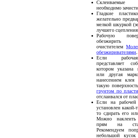
Склеиваемые
необходимо зачист
Гладкие пластик
желательно предва
мелкой шкуркой (зе
лучшего сцепления 
Рабочую пове
обезжирить р
очистителем
Моле
обезжиривателями
.
Если рабочая
представляет со
котором указана 
или другая марк
нанесением клея 
такую поверхност
грунтом по пласти
отслаивался от пла
Если на рабочей
установлен какой-т
то сдирать его ил
Можно наклеить
прям на стар
Рекомендуем попр
небольшой кусок