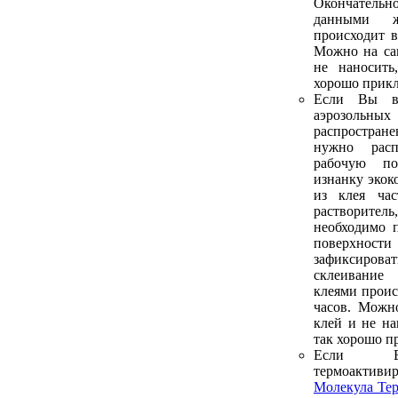
Окончатель
данными ж
происходит в
Можно на са
не наносить
хорошо прикл
Если Вы в
аэрозольны
распростран
нужно рас
рабочую по
изнанку экок
из клея час
растворите
необходимо 
поверхнос
зафиксирова
склеивани
клеями проис
часов. Можн
клей и не на
так хорошо п
Если В
термоакти
Молекула Те