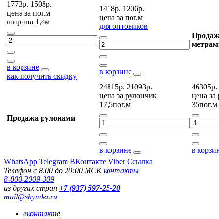
1773р.
1508р.
1418р.
1206р.
цена за
пог.м
цена за
пог.м
ширина 1,4м
для оптовиков
Продаж
метрам
в корзине
в корзине
как получить скидку
24815р.
21093р.
46305р.
цена за
рулончик
цена за
17,5пог.м
35пог.м
Продажа рулонами
в корзине
в корзи
WhatsApp
Telegram
ВКонтакте
Viber
Ссылка
Телефон с 8:00 до 20:00 МСК
контакты
8-800-2009-309
из других стран
+7 (937) 597-25-20
mail@shymka.ru
вконтакте