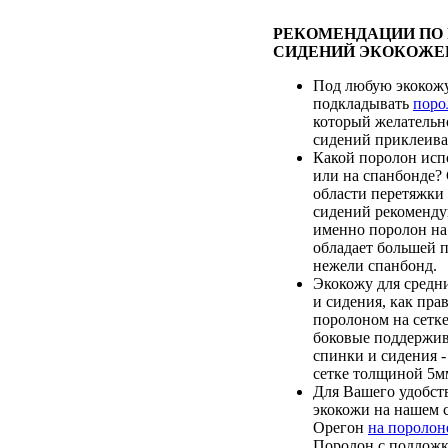
РЕКОМЕНДАЦИИ ПО
СИДЕНИЙ ЭКОКОЖЕ
Под любую экокож
подкладывать
поро
который желательн
сидений приклеиват
Какой поролон испо
или на спанбонде?
области перетяжки
сидений рекоменду
именно поролон на 
обладает большей 
нежели спанбонд.
Экокожу для средн
и сидения, как пра
поролоном на сетк
боковые поддержи
спинки и сидения 
сетке толщиной 5м
Для Вашего удобств
экокожи на нашем с
Орегон
на поролон
Поролон с подложк