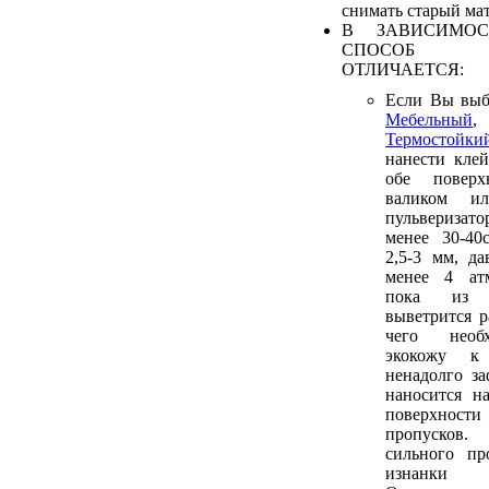
снимать старый мат
В ЗАВИСИМОС
СПОСОБ 
ОТЛИЧАЕТСЯ:
Если Вы выб
Мебельный
Термостойки
нанести кле
обе поверх
валиком и
пульверизато
менее 30-40
2,5-3 мм, да
менее 4 атм
пока из 
выветрится р
чего необ
экокожу к
ненадолго за
наносится н
поверхности
пропусков.
сильного пр
изнанк