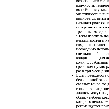
воздействием солн
влажности, темпер
воздействия усыхае
эластичность и вн
вытирается, вытяги
начинает рваться п
поверхности кожи 
трещины, которые 
Чтобы избежать п
неприятностей и к
сохранить целостно
необходимо исполь
специальный очист
кондиционер для и
кожи. Обрабатыват
средством нужно ра
раз в три месяца зи
Если поверхность 
белоснежной экоко
светлых тонов, то 
изделия от загрязн
джинсы могут «по
обивку мебели крас
которого невозмож
рекомендуется при