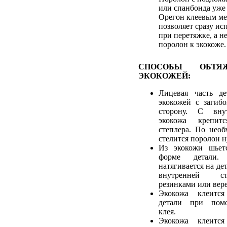
или спанбонда уже 
Орегон клеевым ме
позволяет сразу ис
при перетяжке, а н
поролон к экокоже.
СПОСОБЫ ОБТЯ
ЭКОКОЖЕЙ:
Лицевая часть де
экокожей с загиб
сторону. С вну
экокожа крепи
степлера. По необ
стелится поролон 
Из экокожи шьетс
форме детали.
натягивается на дет
внутренней с
резинками или вер
Экокожа клеится
детали при помо
клея.
Экокожа клеится