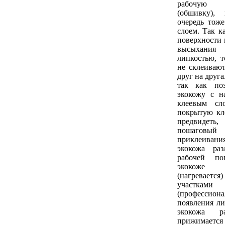
рабочую
(обшивку),
очередь тож
слоем. Так к
поверхности 
высыхани
липкостью, т
не склеиваю
друг на друга
так как поз
экокожу с н
клеевым сл
покрытую кл
предвидеть
пошагов
приклеивания
экокожа ра
рабочей по
экокоже 
(нагревает
участками
(профессион
появления ли
экокожа ра
прижимае