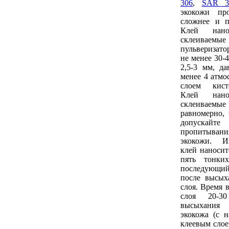
306
,
SAR 3
экокожи пр
сложнее и 
Клей нан
склеиваемые
пульверизат
не менее 30-
2,5-3 мм, да
менее 4 атмо
слоем кист
Клей нан
склеиваем
равномерно, 
допуска
пропитыван
экокожи. И
клей наносит
пять тонки
последующи
после высых
слоя. Время 
слоя 20-3
высыхания 
экокожа (с 
клеевым слое