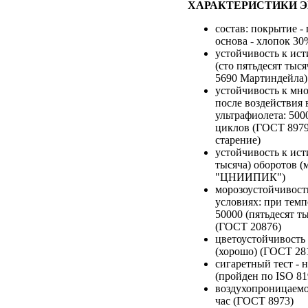
ХАРАКТЕРИСТИКИ Э
состав: покрытие -
основа - хлопок 30
устойчивость к ис
(сто пятьдесят тыся
5690 Мартиндейла)
устойчивость к мн
после воздействия 
ультрафиолета: 500
циклов (ГОСТ 8979
старение)
устойчивость к ист
тысяча) оборотов (
"ЦНИИПИК")
морозоустойчивост
условиях: при темпе
50000 (пятьдесят т
(ГОСТ 20876)
цветоустойчивость 
(хорошо) (ГОСТ 28
сигаретный тест - 
(пройден по ISO 81
воздухопроницаемос
час (ГОСТ 8973)