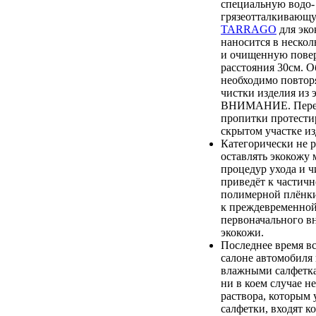
специальную водо-
грязеотталкиваю
TARRAGO
для эко
наносится в нескол
и очищенную повер
расстояния 30см. О
необходимо повтор
чистки изделия из 
ВНИМАНИЕ. Перед
пропитки протестир
скрытом участке из
Категорически не 
оставлять экокожу 
процедур ухода и ч
приведёт к частич
полимерной плёнки,
к преждевременной
первоначального в
экокожи.
Последнее время вс
салоне автомобиля
влажными салфетка
ни в коем случае не
раствора, которым
салфетки, входят к