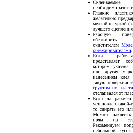
Склеиваемые
необходимо зачист
Гладкие пластик
желательно предва
мелкой шкуркой (зе
лучшего сцепления 
Рабочую пове
обезжирить р
очистителем
Моле
обезжиривателями
.
Если рабочая
представляет со
котором указана 
или другая марк
нанесением клея 
такую поверхност
грунтом по пласти
отслаивался от пла
Если на рабочей
установлен какой-т
то сдирать его ил
Можно наклеить
прям на стар
Рекомендуем попр
небольшой кусок