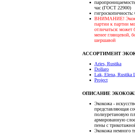
паропроницаемость:
час (ГОСТ 22900)
гигроскопичность:
ВНИМАНИЕ! Экоко
партии к партии м
отличаться: может 
менее глянцевой, б
шершавой
АССОРТИМЕНТ ЭКО
Aries, Rustika
Dollaro
Lak, Elena, Rustika 
Project
ОПИСАНИЕ ЭКОКОЖ
Экокожа - искусств
представляющая со
полиуретановую пл
армированную сло
пены с трикотажно
Экокожа немного т