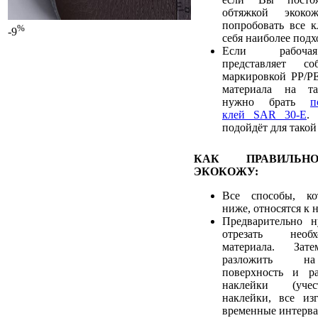
обтяжкой экокож
попробовать все к
%
-9
себя наиболее под
Если рабочая
представляет с
маркировкой PP/PE
материала на та
нужно брать
п
клей SAR 30-E
.
подойдёт для такой
КАК ПРАВИЛЬН
ЭКОКОЖУ:
Все способы, ко
ниже, относятся к 
Предварительно 
отрезать необ
материала. Зат
разложить на
поверхность и ра
наклейки (учес
наклейки, все из
временные интерва