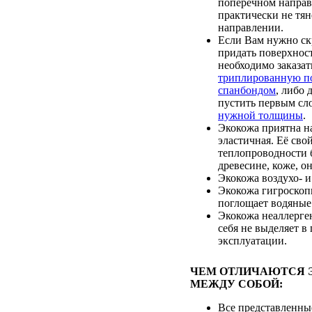
поперечном направ
практически не тян
направлении.
Если Вам нужно ск
придать поверхност
необходимо заказат
триплированную п
спанбондом
, либо
пустить первым с
нужной толщины
.
Экокожа приятна на
эластичная. Её сво
теплопроводности 
древесине, коже, он
Экокожа воздухо- 
Экокожа гигроскопи
поглощает водяные
Экокожа неаллерген
себя не выделяет в
эксплуатации.
ЧЕМ ОТЛИЧАЮТСЯ 
МЕЖДУ СОБОЙ:
Все представленны