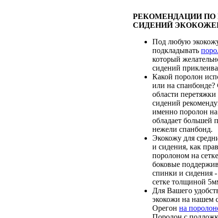
РЕКОМЕНДАЦИИ ПО
СИДЕНИЙ ЭКОКОЖЕ
Под любую экокож
подкладывать
поро
который желательн
сидений приклеиват
Какой поролон испо
или на спанбонде?
области перетяжки
сидений рекоменду
именно поролон на 
обладает большей 
нежели спанбонд.
Экокожу для средн
и сидения, как пра
поролоном на сетк
боковые поддержи
спинки и сидения 
сетке толщиной 5м
Для Вашего удобств
экокожи на нашем с
Орегон
на поролон
Поролон с подложк