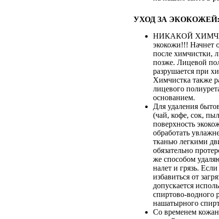
УХОД ЗА ЭКОКОЖЕЙ
НИКАКОЙ ХИМЧИ
экокожи!!! Начнет 
после химчистки, 
позже. Лицевой по
разрушается при хи
Химчистка также р
лицевого полиурета
основанием.
Для удаления быто
(чай, кофе, сок, пыл
поверхность экоко
обработать увлажн
тканью легкими дв
обязательно протер
же способом удаля
налет и грязь. Если
избавиться от загря
допускается испол
спиртово-водного 
нашатырного спирт
Со временем кожан