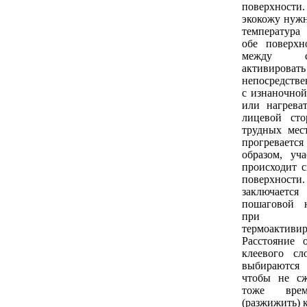
поверхнос
экокожу нужн
температура
обе поверхн
между с
активироват
непосредстве
с изнаночной
или нагрева
лицевой ст
трудных мес
прогревает
образом, уча
происходит с
поверхно
заключае
пошаговой 
при 
термоактив
Расстояние 
клеевого сл
выбираются
чтобы не с
тоже врем
(разжижить) 