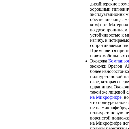
дизайнерские возм
хорошими гигиени
эксплуатационными
обеспечивающая м
комфорт. Материал 
воздухопроницаем,
устойчивостью к м
изгибу, к истираем
сопротивляемостью
Применяется при п
и автомобильных с
Экокожа
Компаньо
экокожи Орегон, Alb
более износостойк
полиуретановой пл
слое, которая свер
царапинам. Экокож
такой же лицевой с
на Микрофибре
, н
что полиуретановая
не на микрофибру, 
полиуретановую пе
ворсистой подложк
на Микрофибре исп
полной перетяжки 