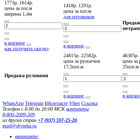
1773р.
1614р.
1418р.
1291р.
цена за
пог.м
цена за
пог.м
ширина 1,4м
для оптовиков
Продаж
метрам
в корзине
в корзине
как получить скидку
24815р.
22582р.
46305р.
цена за
рулончик
цена за
17,5пог.м
35пог.м
Продажа рулонами
в корзине
в корзи
WhatsApp
Telegram
ВКонтакте
Viber
Ссылка
Телефон с 8:00 до 20:00 МСК
контакты
8-800-2009-309
из других стран
+7 (937) 597-25-20
mail@shymka.ru
вконтакте