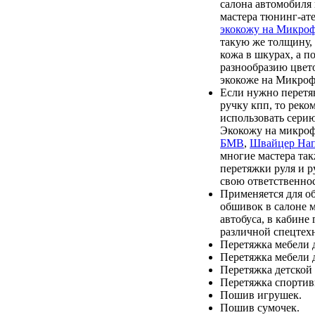
салона автомобиля 
мастера тюнинг-ат
экокожу на Микро
такую же толщину, 
кожа в шкурах, а по
разнообразию цвет
экокоже на Микроф
Если нужно перетя
ручку кпп, то реко
использовать сери
Экокожу на микро
БМВ
,
Швайцер На
многие мастера та
перетяжки руля и р
свою ответственнос
Применяется для о
обшивок в салоне 
автобуса, в кабине
различной спецтех
Перетяжка мебели д
Перетяжка мебели 
Перетяжка детской
Перетяжка спортив
Пошив игрушек.
Пошив сумочек.