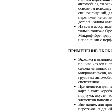
автомобиля, то эк
основном использу
спинок сидений, д
перетяжки не силь
деталей салона авт
Из всего ассортиме
только экокожа Оре
Микрофибре предст
исполнении с перф
ПРИМЕНЕНИЕ ЭКОК
Экокожа в основно
пошива чехлов и п
салона легковых а
микроавтобусов, ав
грузовых автомоби
спецтехники.
Применяется для п
карт, рычага коробк
подиума, акустичес
элементов панели с
Внимание, для про
перетяжки сидений