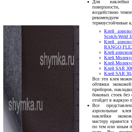
Для наклейк
поверхности, 
воздействию темп
рекомендуем 
термоустойчивые к
Клей аэрозо
Scotch-Weld З
Клей аэрозо
RANGO FLE
Клей аэрозо
Клей Молеку
Клей Молеку
Клей SAR 30
Клей SAR 30
Все эти клея можн
обтяжки экокожей
приборов, накладк
боковых стоек без 
отойдет в жаркую п
Все представл
аэрозольные кле
наклейки экоко
мастеру нравится 
по тем или иным п
если Вы постоя