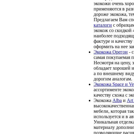
экокожи очень хоро
применяются в раз
дороже экокожа, те
Предлагаем Вам сп
каталоги
с образца
экокож со скидкой 
наиболее подходящ
фактуре и качеству
оформить на нее зак
Экокожа Орегон
- 
самая покупаемая п
Несмотря на цену, 
обладает хорошей 
а по внешнему виду
дорогим аналогам.
Экокожа Space и Ve
ассортименте экоко
качеству схожа с э
Экокожа
Alba
и
Art
высококачественная
мебели, которая та
используется и в а
Уникальная отделк
материалу дополни
позволяющие расши