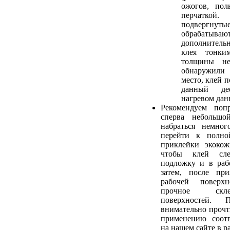
ожогов, пол
перчатк
подвергнуты
обрабаты
дополнитель
клея тонки
толщины не
обнаружили
место, клей 
данный де
нагревом дан
Рекомендуем попр
сперва небольшо
набраться немног
перейти к полно
приклейки экокож
чтобы клей сле
подложку и в раб
затем, после пр
рабочей поверхн
прочное скл
поверхностей. 
внимательно прочт
применению соотв
на нашем сайте в р