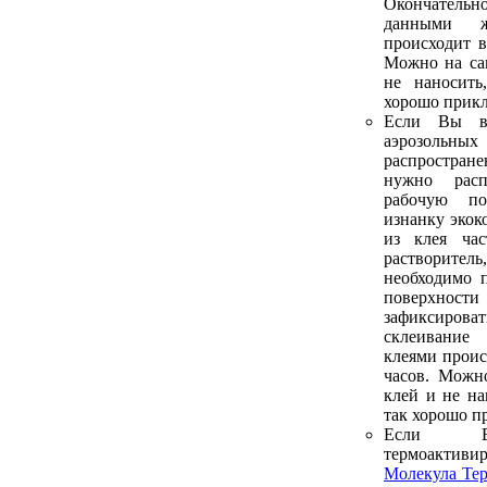
Окончатель
данными ж
происходит в
Можно на са
не наносить
хорошо прикл
Если Вы в
аэрозольны
распростран
нужно рас
рабочую по
изнанку экок
из клея час
растворите
необходимо 
поверхнос
зафиксирова
склеивани
клеями проис
часов. Можн
клей и не на
так хорошо п
Если В
термоакти
Молекула Те