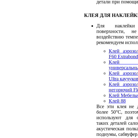
детали при помощи
КЛЕЯ ДЛЯ НАКЛЕЙК
Для наклейк
поверхности, не
воздействию темп
рекомендуем исполь
Клей аэрозо
F60 Extrabond
Клей а
универсальны
Клей аэрозо
Ultra каучук
Клей аэрозо
негорючий Fl
Клей Мебель
Клей 88
Все эти клея не 
более 50°С, поэт
используют для 
таких деталей сало
акустическая полк
подиумы, сабвуфер