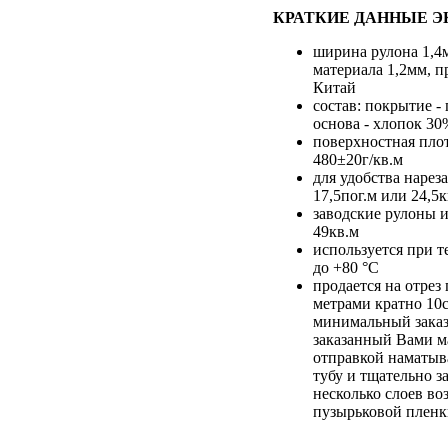
КРАТКИЕ ДАННЫЕ Э
ширина рулона 1,4
материала 1,2мм, п
Китай
состав: покрытие -
основа - хлопок 30
поверхностная пло
480±20г/кв.м
для удобства нарез
17,5пог.м или 24,5к
заводские рулоны и
49кв.м
используется при т
до +80 °С
продается на отре
метрами кратно 10
минимальный заказ
заказанный Вами м
отправкой наматыв
тубу и тщательно з
несколько слоев во
пузырьковой плен