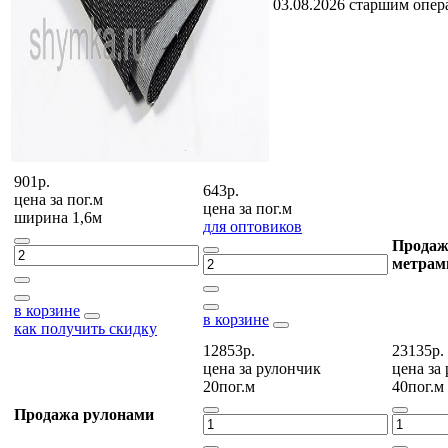
03.08.2026 старшим опе
901р.
643р.
цена за
пог.м
цена за
пог.м
ширина 1,6м
для оптовиков
Продаж
метрам
в корзине
в корзине
как получить скидку
12853р.
23135р.
цена за
рулончик
цена за
20пог.м
40пог.м
Продажа рулонами