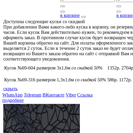
в корзине
в корзи
Доступны следующие куски со скидкой
При добавлении Вами какого-либо куска в корзину, он резерви
часов. Если кусок Вам действительно нужен, то рекомендуем в
оформить заказ. В противном случае кусок будет возвращен чер
Вашей корзины обратно на сайт. Для оплаты оформленного зак
выделяется 2 суток. Если в течение 2 суток заказ не будет оплач
возвращен из Вашего заказа обратно на сайт с отправкой Вам н
соответствующего уведомления.
Кусок №69-604 размером 3x1,6м
со скидкой 50%
1352р.
2704р
Кусок №69-316 размером 1,3x1,6м
со скидкой 50%
586р.
1172р.
скрыть
WhatsApp
Telegram
ВКонтакте
Viber
Ссылка
подробнее