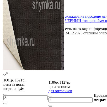
Жаккард на поролоне на
ЧЕРНЫЙ толщина 2мм ш
есть на складе
информаци
24.12.2025 старшим опе
%
-5
1601р.
1521р.
1186р.
1127р.
цена за
пог.м
цена за
пог.м
ширина 1,4м
для оптовиков
Продаж
метрам