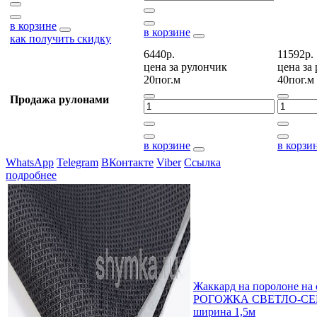
в корзине
в корзине
как получить скидку
6440р.
11592р.
цена за
рулончик
цена за
20пог.м
40пог.м
Продажа рулонами
в корзине
в корзи
WhatsApp
Telegram
ВКонтакте
Viber
Ссылка
подробнее
Жаккард на поролоне на
РОГОЖКА СВЕТЛО-СЕР
ширина 1,5м