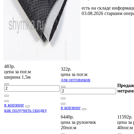
есть на складе
информаци
03.08.2026 старшим опе
483р.
322р.
цена за
пог.м
цена за
пог.м
ширина 1,5м
для оптовиков
Продаж
метрам
в корзине
в корзине
как получить скидку
6440р.
11592р.
цена за
рулончик
цена за
20пог.м
40пог.м