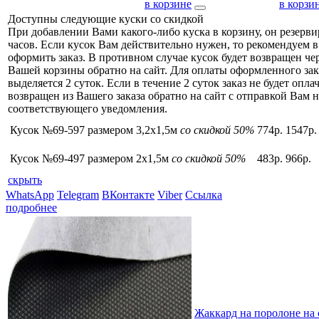
в корзине
в корзи
Доступны следующие куски со скидкой
При добавлении Вами какого-либо куска в корзину, он резерви
часов. Если кусок Вам действительно нужен, то рекомендуем в
оформить заказ. В противном случае кусок будет возвращен чер
Вашей корзины обратно на сайт. Для оплаты оформленного зак
выделяется 2 суток. Если в течение 2 суток заказ не будет оплач
возвращен из Вашего заказа обратно на сайт с отправкой Вам н
соответствующего уведомления.
Кусок №69-597 размером 3,2x1,5м
со скидкой 50%
774р.
1547р.
Кусок №69-497 размером 2x1,5м
со скидкой 50%
483р.
966р.
скрыть
WhatsApp
Telegram
ВКонтакте
Viber
Ссылка
подробнее
Жаккард на поролоне на