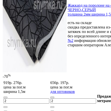
Жаккард на поролоне на 
ЧЕРНО-СЕРЫЙ
толщина 2мм ширина 1,
есть на складе
скидка предоставлена из
затяжек по всей длине и
без определенного инте
№2
информация обновлен
старшим оператором Але
%
-70
919р.
276р.
656р.
197р.
цена за
пог.м
цена за
пог.м
ширина 1,5м
для оптовиков
Продаж
метрам