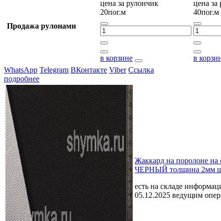
цена за
рулончик
цена за
20пог.м
40пог.м
Продажа рулонами
в корзине
в корзи
WhatsApp
Telegram
ВКонтакте
Viber
Ссылка
подробнее
Жаккард на поролоне на 
ЧЕРНЫЙ толщина 2мм ш
есть на складе
информаци
05.12.2025 ведущим опе