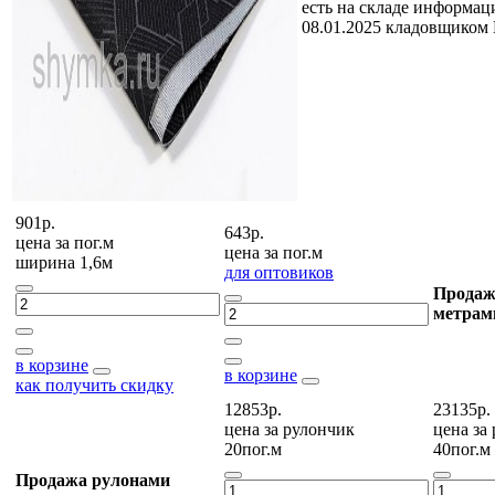
есть на складе
информаци
08.01.2025 кладовщиком
901р.
643р.
цена за
пог.м
цена за
пог.м
ширина 1,6м
для оптовиков
Продаж
метрам
в корзине
в корзине
как получить скидку
12853р.
23135р.
цена за
рулончик
цена за
20пог.м
40пог.м
Продажа рулонами