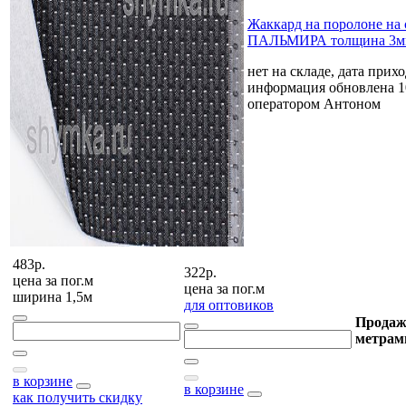
Жаккард на поролоне на
ПАЛЬМИРА толщина 3мм
нет на складе, дата прихо
информация обновлена 1
оператором Антоном
483р.
322р.
цена за
пог.м
цена за
пог.м
ширина 1,5м
для оптовиков
Продаж
метрам
в корзине
в корзине
как получить скидку