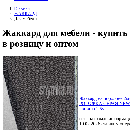
Главная
ЖАККАРД
Для мебели
Жаккард для мебели - купить
в розницу и оптом
Жаккард на поролоне 2м
РОГОЖКА СЕРАЯ NEW 
ширина 1,5м
есть на складе
информаци
10.02.2026 старшим опе