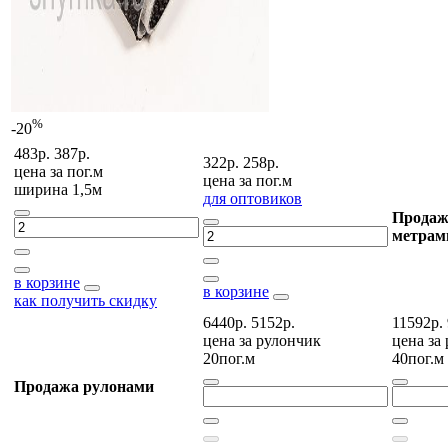
%
-20
483р.
387р.
322р.
258р.
цена за
пог.м
цена за
пог.м
ширина 1,5м
для оптовиков
Продаж
метрам
в корзине
в корзине
как получить скидку
6440р.
5152р.
11592р.
цена за
рулончик
цена за
20пог.м
40пог.м
Продажа рулонами