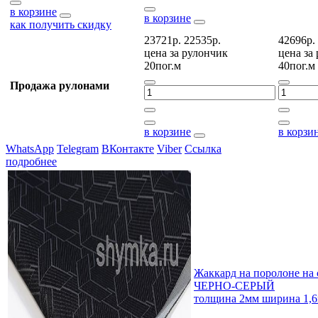
в корзине
в корзине
как получить скидку
23721р.
22535р.
42696р.
цена за
рулончик
цена за
20пог.м
40пог.м
Продажа рулонами
в корзине
в корзи
WhatsApp
Telegram
ВКонтакте
Viber
Ссылка
подробнее
Жаккард на поролоне на 
ЧЕРНО-СЕРЫЙ
толщина 2мм ширина 1,