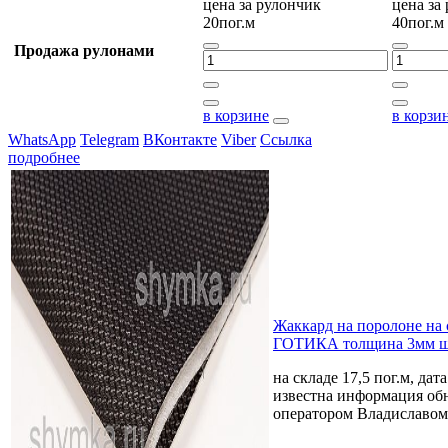
цена за
рулончик
цена за
20пог.м
40пог.м
Продажа рулонами
в корзине
в корзи
WhatsApp
Telegram
ВКонтакте
Viber
Ссылка
подробнее
Жаккард на поролоне на
ГОТИКА толщина 3мм ш
на складе 17,5 пог.м, дат
известна
информация обн
оператором Владиславом