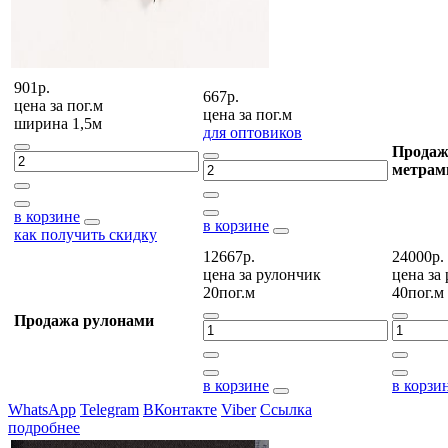
901р.
667р.
цена за
пог.м
цена за
пог.м
ширина 1,5м
для оптовиков
Продаж
метрам
в корзине
в корзине
как получить скидку
12667р.
24000р.
цена за
рулончик
цена за
20пог.м
40пог.м
Продажа рулонами
в корзине
в корзи
WhatsApp
Telegram
ВКонтакте
Viber
Ссылка
подробнее