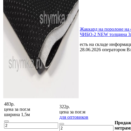
Жаккард на поролоне на
ЧИБО-2 NEW толщина 3
есть на складе
информаци
28.06.2026 оператором В
483р.
322р.
цена за
пог.м
цена за
пог.м
ширина 1,5м
для оптовиков
Продаж
метрам