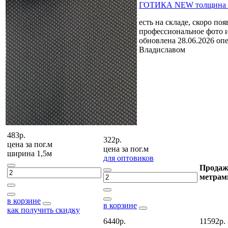
ГОТИКА NEW толщина 3
есть на складе, скоро поя
профессиональное фото
обновлена 28.06.2026 оп
Владиславом
483р.
322р.
цена за
пог.м
цена за
пог.м
ширина 1,5м
для оптовиков
Продаж
метрам
в корзине
в корзине
как получить скидку
6440р.
11592р.