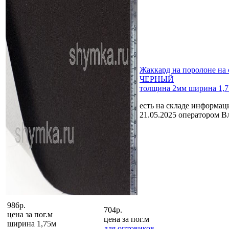
Жаккард на поролоне на 
ЧЕРНЫЙ
толщина 2мм ширина 1,
есть на складе
информаци
21.05.2025 оператором В
986р.
704р.
цена за
пог.м
цена за
пог.м
ширина 1,75м
для оптовиков