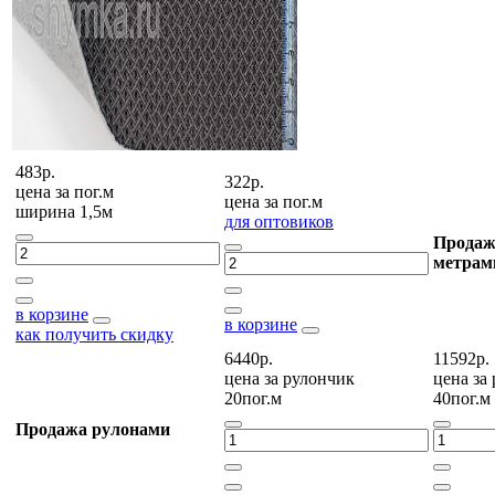
483р.
322р.
цена за
пог.м
цена за
пог.м
ширина 1,5м
для оптовиков
Продаж
метрам
в корзине
в корзине
как получить скидку
6440р.
11592р.
цена за
рулончик
цена за
20пог.м
40пог.м
Продажа рулонами