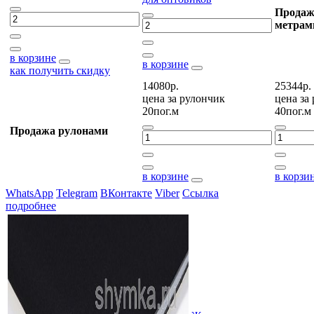
Продаж
метрам
в корзине
в корзине
как получить скидку
14080р.
25344р.
цена за
рулончик
цена за
20пог.м
40пог.м
Продажа рулонами
в корзине
в корзи
WhatsApp
Telegram
ВКонтакте
Viber
Ссылка
подробнее