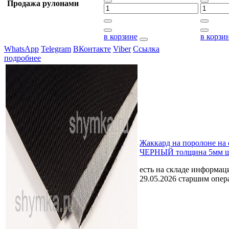
Продажа рулонами
в корзине
в корзи
WhatsApp
Telegram
ВКонтакте
Viber
Ссылка
подробнее
Жаккард на поролоне на 
ЧЕРНЫЙ толщина 5мм ш
есть на складе
информаци
29.05.2026 старшим опе