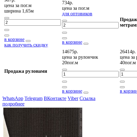
734р.
цена за
пог.м
цена за
пог.м
ширина 1,65м
для оптовиков
Продаж
метрам
в корзине
в корзине
как получить скидку
14675р.
26414р.
цена за
рулончик
цена за
20пог.м
40пог.м
Продажа рулонами
в корзине
в корзи
WhatsApp
Telegram
ВКонтакте
Viber
Ссылка
подробнее