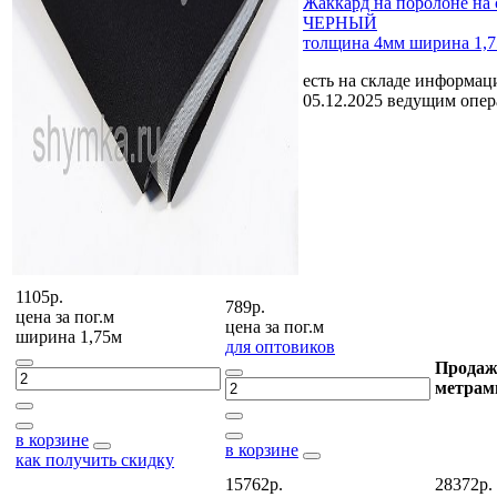
Жаккард на поролоне на 
ЧЕРНЫЙ
толщина 4мм ширина 1,
есть на складе
информаци
05.12.2025 ведущим опе
1105р.
789р.
цена за
пог.м
цена за
пог.м
ширина 1,75м
для оптовиков
Продаж
метрам
в корзине
в корзине
как получить скидку
15762р.
28372р.