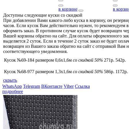
в корзине
в корзи
Доступны следующие куски со скидкой
При добавлении Вами какого-либо куска в корзину, он резерви
часов. Если кусок Вам действительно нужен, то рекомендуем в
оформить заказ. В противном случае кусок будет возвращен чер
Вашей корзины обратно на сайт. Для оплаты оформленного зак
выделяется 2 суток. Если в течение 2 суток заказ не будет оплач
возвращен из Вашего заказа обратно на сайт с отправкой Вам н
соответствующего уведомления.
Кусок №69-184 размером 0,6x1,6м
со скидкой 50%
271р.
542р.
Кусок №68-977 размером 1,3x1,6м
со скидкой 50%
586р.
1172р.
скрыть
WhatsApp
Telegram
ВКонтакте
Viber
Ссылка
подробнее