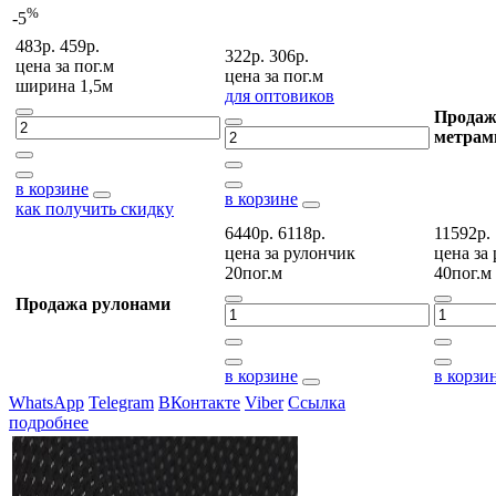
%
-5
483р.
459р.
322р.
306р.
цена за
пог.м
цена за
пог.м
ширина 1,5м
для оптовиков
Продаж
метрам
в корзине
в корзине
как получить скидку
6440р.
6118р.
11592р.
цена за
рулончик
цена за
20пог.м
40пог.м
Продажа рулонами
в корзине
в корзи
WhatsApp
Telegram
ВКонтакте
Viber
Ссылка
подробнее