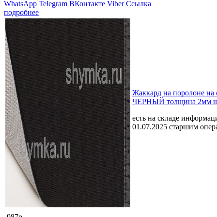
WhatsApp
Telegram
ВКонтакте
Viber
Ссылка
подробнее
Жаккард на поролоне на 
ЧЕРНЫЙ толщина 2мм ш
есть на складе
информаци
01.07.2025 старшим опе
987р.