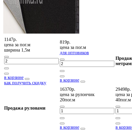
1147р.
819р.
цена за
пог.м
цена за
пог.м
ширина 1,5м
для оптовиков
Продаж
метрам
в корзине
в корзине
как получить скидку
16370р.
29498р.
цена за
рулончик
цена за
20пог.м
40пог.м
Продажа рулонами
в корзине
в корзи